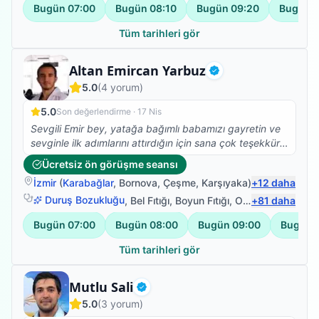
Bugün
07:00
Bugün
08:10
Bugün
09:20
Bugün
1
Tüm tarihleri gör
Fizyoterapist
Altan Emircan Yarbuz
Doğrulanmış
5.0
(
4
yorum)
5.0
Son değerlendirme ·
17 Nis
Sevgili Emir bey, yatağa bağımlı babamızı gayretin ve
sevginle ilk adımlarını attırdığın için sana çok teşekkür
ederiz. Yolun açık olsun...
Ücretsiz ön görüşme seansı
İzmir
(
Karabağlar
,
Bornova
,
Çeşme
,
Karşıyaka
)
+
12
daha
Duruş Bozukluğu
,
Bel Fıtığı
,
Boyun Fıtığı
,
Omuz Bağ Yaralanması
+
81
daha
Bugün
07:00
Bugün
08:00
Bugün
09:00
Bugün
Tüm tarihleri gör
Fizyoterapist
Mutlu Sali
Doğrulanmış
5.0
(
3
yorum)