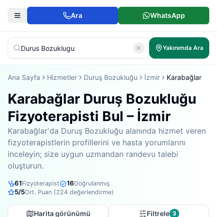
Ara
WhatsApp
Yakınımda Ara
Ana Sayfa
Hizmetler
Duruş Bozukluğu
İzmir
Karabağlar
Karabağlar Duruş Bozukluğu
Fizyoterapisti Bul – İzmir
Karabağlar'da Duruş Bozukluğu alanında hizmet veren
fizyoterapistlerin profillerini ve hasta yorumlarını
inceleyin; size uygun uzmandan randevu talebi
oluşturun.
61
16
Fizyoterapist
Doğrulanmış
5
/5
Ort. Puan (
224
değerlendirme)
Harita görünümü
Filtrele
3