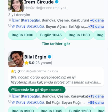
Fizyoterapist
İrem Gircude
Doğrulanmış
Henüz değerlendirme yok
3
yıl deneyim
İzmir
(
Karabağlar
,
Bornova
,
Çeşme
,
Karaburun
)
+
6
daha
Duruş Bozukluğu
,
Boyun Ağrısı
,
Bel Ağrısı
,
Manuel Lenföde
+
75
daha
Bugün
10:00
Bugün
10:45
Bugün
11:30
Bugün
1
Tüm tarihleri gör
Fizyoterapist
Bilal Ergin
Doğrulanmış
5.0
(
23
yorum)
5.0
Son değerlendirme ·
17 Oca
Bilal hocam görüp görebileceğiniz en iyi
fizyoterapist.İki kalçamda protez olmasından kaynaklı
Skolyoz başlangıcı teşhisi kondu. Ağrılarımın artması
Ücretsiz ön görüşme seansı
nedeniyle fizyoterapist arayışına girdim ve Bilal
İzmir
(
Karabağlar
,
Bornova
,
Çeşme
,
Karşıyaka
)
+
13
daha
Hocamla çalışmaya başladık. Abartmıyorum iki
seanstan sonra belimdeki ağrılar yok oldu.Dik durmaya
Duruş Bozukluğu
,
Bel Fıtığı
,
Boyun Fıtığı
,
Omuz Bağ Yarala
+
89
daha
başladım. Ve yürüyüşüm düzeldi.Kendisinin bilgisi
Bugün
09:00
Bugün
10:45
Bugün
12:30
Bugün
1