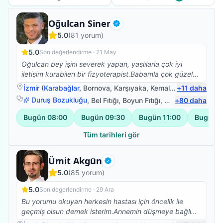
Fizyoterapist
Oğulcan Siner
Doğrulanmış
5.0
(
81
yorum)
5.0
Son değerlendirme ·
21 May
Oğulcan bey işini severek yapan, yaşlılarla çok iyi
iletişim kurabilen bir fizyoterapist.Babamla çok güzel
ilgilendi.Kendisine çok teşekkür ederim.☺️
İzmir
(
Karabağlar
,
Bornova
,
Karşıyaka
,
Kemalpaşa
+
11
)
daha
Duruş Bozukluğu
,
Bel Fıtığı
,
Boyun Fıtığı
,
Omuz Bağ Yarala
+
80
daha
Bugün
08:00
Bugün
09:30
Bugün
11:00
Bugün
1
Tüm tarihleri gör
Fizyoterapist
Ümit Akgün
Doğrulanmış
5.0
(
85
yorum)
5.0
Son değerlendirme ·
29 Ara
Bu yorumu okuyan herkesin hastası için öncelik ile
geçmiş olsun demek isterim.Annemin düşmeye bağlı
beyin kanaması sonrası vücudunun sol tarafına