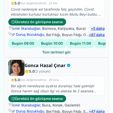
5.0
Son değerlendirme ·
22 Nis
Covid nedeniyle sol tarafımda felç geçirdim. Covid
etkisinden kurtulur kurtulmaz kızım Mutlu Beyi buldu.
Iyi ki de bulmuş, çok ilgili , bilgili , hastasına özen
Ücretsiz ön görüşme seansı
gösteren , beyefendi ,şahane bir insan. Kızım her yerde
İzmir
(
Karabağlar
,
Bornova
,
Karşıyaka
,
Buca
)
+
5
daha
anlatıyor ve öneriyor. Tanışmaktan ve birlikte çalışıyor
olmaktan cok memnunum. Sadece denge sorunum
Duruş Bozukluğu
,
Bel Fıtığı
,
Boyun Fıtığı
,
Omuz Bağ Yaralanması
+
87
daha
kaldı ancak bacağım ve kolum işler halde. Saygılar
Bugün
09:00
Bugün
10:00
Bugün
11:00
Bugün
1
kendisine
Tüm tarihleri gör
Fizyoterapist
Gonca Hazal Çınar
Doğrulanmış
5.0
(
2
yorum)
5.0
Son değerlendirme ·
26 Oca
Bel ağrım neredeyse ayakta duramaz hale gelmişti
Gonca hanım sağ olsun ilgi ve alakası ile 2 seansta
belimdeki ağrı ve bacaklarımdaki çekmeler sona erdi
Ücretsiz ön görüşme seansı
fizyoterapi hareketlerime devam ediyorum ve kendimi
İzmir
(
Karabağlar
,
Buca
,
Konak
,
Gaziemir
)
daha formda hissediyorum teşekkürler Gonca hanım
Duruş Bozukluğu
,
Bel Fıtığı
,
Boyun Fıtığı
,
Sırt Ağrısı
+
47
daha