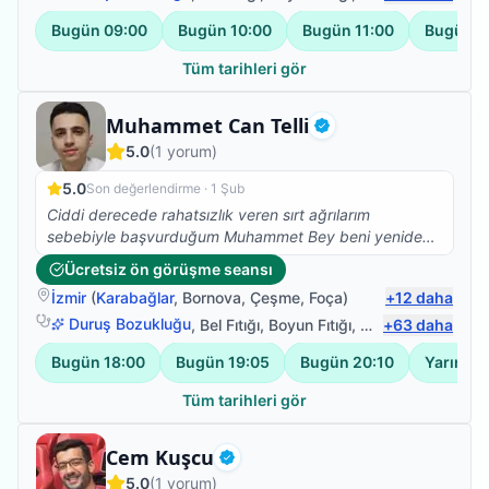
Bugün
09:00
Bugün
10:00
Bugün
11:00
Bugün
1
Tüm tarihleri gör
Fizyoterapist
Muhammet Can Telli
Doğrulanmış
5.0
(
1
yorum)
5.0
Son değerlendirme ·
1 Şub
Ciddi derecede rahatsızlık veren sırt ağrılarım
sebebiyle başvurduğum Muhammet Bey beni yeniden
sağlığıma kavuşturdu. Herkese gönül rahatlığıyla
Ücretsiz ön görüşme seansı
tavsiye ederim
İzmir
(
Karabağlar
,
Bornova
,
Çeşme
,
Foça
)
+
12
daha
Duruş Bozukluğu
,
Bel Fıtığı
,
Boyun Fıtığı
,
Omuz Bağ Yarala
+
63
daha
Bugün
18:00
Bugün
19:05
Bugün
20:10
Yarın
18
Tüm tarihleri gör
Fizyoterapist
Cem Kuşcu
Doğrulanmış
5.0
(
1
yorum)