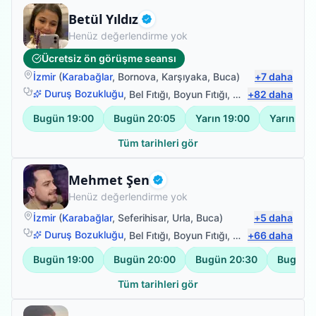
Fizyoterapist
Betül Yıldız
Doğrulanmış
Henüz değerlendirme yok
Ücretsiz ön görüşme seansı
İzmir
(
Karabağlar
,
Bornova
,
Karşıyaka
,
Buca
)
+
7
daha
Duruş Bozukluğu
,
Bel Fıtığı
,
Boyun Fıtığı
,
Omuz Bağ Yarala
+
82
daha
Bugün
19:00
Bugün
20:05
Yarın
19:00
Yarın
20:
Tüm tarihleri gör
Fizyoterapist
Mehmet Şen
Doğrulanmış
Henüz değerlendirme yok
İzmir
(
Karabağlar
,
Seferihisar
,
Urla
,
Buca
)
+
5
daha
Duruş Bozukluğu
,
Bel Fıtığı
,
Boyun Fıtığı
,
Omuz Bağ Yarala
+
66
daha
Bugün
19:00
Bugün
20:00
Bugün
20:30
Bugün
Tüm tarihleri gör