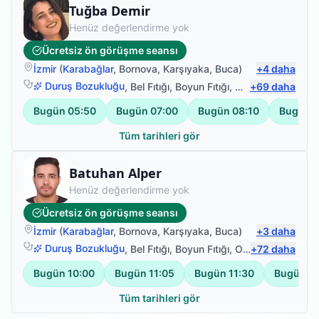
Fizyoterapist
Tuğba Demir
Henüz değerlendirme yok
Ücretsiz ön görüşme seansı
İzmir
(
Karabağlar
,
Bornova
,
Karşıyaka
,
Buca
)
+
4
daha
Duruş Bozukluğu
,
Bel Fıtığı
,
Boyun Fıtığı
,
Omuz Bağ Yarala
+
69
daha
Bugün
05:50
Bugün
07:00
Bugün
08:10
Bugün
0
Tüm tarihleri gör
Fizyoterapist
Batuhan Alper
Henüz değerlendirme yok
Ücretsiz ön görüşme seansı
İzmir
(
Karabağlar
,
Bornova
,
Karşıyaka
,
Buca
)
+
3
daha
Duruş Bozukluğu
,
Bel Fıtığı
,
Boyun Fıtığı
,
Omuz Bağ Yaralanması
+
72
daha
Bugün
10:00
Bugün
11:05
Bugün
11:30
Bugün
12
Tüm tarihleri gör