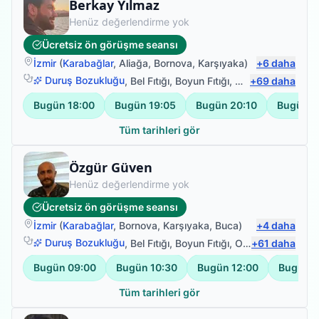
Fizyoterapist
Berkay Yılmaz
Henüz değerlendirme yok
Ücretsiz ön görüşme seansı
İzmir
(
Karabağlar
,
Aliağa
,
Bornova
,
Karşıyaka
)
+
6
daha
Duruş Bozukluğu
,
Bel Fıtığı
,
Boyun Fıtığı
,
Omuz Bağ Yarala
+
69
daha
Bugün
18:00
Bugün
19:05
Bugün
20:10
Bugün
2
Tüm tarihleri gör
Fizyoterapist
Özgür Güven
Henüz değerlendirme yok
Ücretsiz ön görüşme seansı
İzmir
(
Karabağlar
,
Bornova
,
Karşıyaka
,
Buca
)
+
4
daha
Duruş Bozukluğu
,
Bel Fıtığı
,
Boyun Fıtığı
,
Omuz Bağ Yaralanması
+
61
daha
Bugün
09:00
Bugün
10:30
Bugün
12:00
Bugün
1
Tüm tarihleri gör