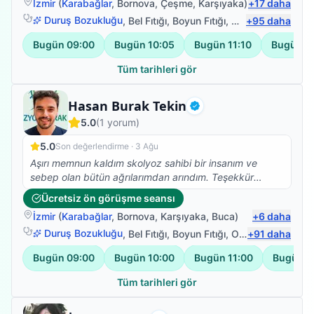
İzmir
(
Karabağlar
,
Bornova
,
Çeşme
,
Karşıyaka
)
+
17
daha
felç.oldu bu süreçte Ümit bey ile yolumuz buluştu ve
Duruş Bozukluğu
,
Bel Fıtığı
,
Boyun Fıtığı
,
Omuz Bağ Yarala
+
95
daha
annem yaşına farklı kronik rahatsızlığına rağmen
yürüdü ve vücudunu kullabanilir hale geldi.Bunun için
Bugün
09:00
Bugün
10:05
Bugün
11:10
Bugün
1
teşekkür edemem yetmez,sanırım hastası olan 10
kişiye sorsak 50 si kendisi için içinden gelen yüm
Tüm tarihleri gör
olumlu sözleri söyler.Çünkü hiçbir hastalık tek kişi
yaşanmıyor tüm aile fertlerimiz bu süreçten
Fizyoterapist
Hasan Burak Tekin
etkileniyor.İşte Ümit bey bunu başarıyor bizim ile
Doğrulanmış
5.0
(
1
yorum)
birlikte olmayı aileden biri olmayı ,o zamanda meslek
bilgisi ve insani değerleri ile başarılı oluyor.Kendisi
5.0
Son değerlendirme ·
3 Ağu
gerek nezaketi gerek iş tutuşu gerek değerleri ile
Aşırı memnun kaldım skolyoz sahibi bir insanım ve
saygımızı sevgimizi kazandı.TEŞEKKÜRLER Ümit bey
sebep olan bütün ağrılarımdan arındım. Teşekkür
tüm değerleriniz için emeğinize,yüreğinize sağlık.
ederim Burak Bey
Ücretsiz ön görüşme seansı
İzmir
(
Karabağlar
,
Bornova
,
Karşıyaka
,
Buca
)
+
6
daha
Duruş Bozukluğu
,
Bel Fıtığı
,
Boyun Fıtığı
,
Omuz Bağ Yaralanması
+
91
daha
Bugün
09:00
Bugün
10:00
Bugün
11:00
Bugün
1
Tüm tarihleri gör