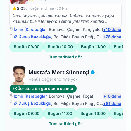
5.0
Son değerlendirme ·
30 Nis
Cem beyden çok memnunuz, babam önceden ayağa
kalkmak bile istemiyordu şimdi yataktan kendisi
kalkıyor yan koltuğa geçiyor, hareket etme konusunda
İzmir
(
Karabağlar
,
Bornova
,
Çeşme
,
Karşıyaka
)
+
10
daha
daha istekli. Çok teşekkür ederiz.
Duruş Bozukluğu
,
Bel Fıtığı
,
Boyun Fıtığı
,
Omuz Bağ Yaralanması
+
76
daha
Bugün
09:00
Bugün
10:00
Bugün
11:00
Bugün
1
Tüm tarihleri gör
Fizyoterapist
Mustafa Mert Sünnetçi
Doğrulanmış
Henüz değerlendirme yok
Ücretsiz ön görüşme seansı
İzmir
(
Karabağlar
,
Bornova
,
Çeşme
,
Foça
)
+
16
daha
Duruş Bozukluğu
,
Bel Fıtığı
,
Boyun Fıtığı
,
Omuz Bağ Yaralanması
+
81
daha
Bugün
09:00
Bugün
11:00
Bugün
13:00
Bugün
1
Tüm tarihleri gör