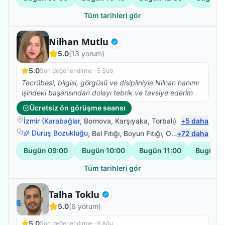
güleryüzü ve modum düştüğünde pozitif yaklaşımıyla
harika bir iş başardı. Kendimi çok iyi
Tüm tarihleri gör
hissediyorum.Fizyoterapim devam ediyor.Emeklerinize
sağlık.
Fizyoterapist
Nilhan Mutlu
Doğrulanmış
5.0
(
13
yorum)
5.0
Son değerlendirme ·
5 Şub
Tecrübesi, bilgisi, görgüsü ve disipliniyle Nilhan hanımı
işindeki başarısından dolayı tebrik ve tavsiye ederim
Ücretsiz ön görüşme seansı
İzmir
(
Karabağlar
,
Bornova
,
Karşıyaka
,
Torbalı
)
+
5
daha
Duruş Bozukluğu
,
Bel Fıtığı
,
Boyun Fıtığı
,
Omuz Bağ Yaralanması
+
72
daha
Bugün
09:00
Bugün
10:00
Bugün
11:00
Bugün
1
Tüm tarihleri gör
Fizyoterapist
Talha Toklu
Doğrulanmış
5.0
(
6
yorum)
5.0
Son değerlendirme ·
9 Ağu