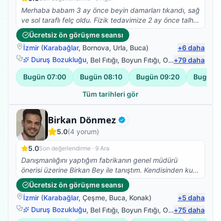
Merhaba babam 3 ay önce beyin damarları tıkandı, sağ
ve sol taraflı felç oldu. Fizik tedavimize 2 ay önce talha
beyle başladık çok olumlu ve güzel sonuçlar aldık,
Ücretsiz ön görüşme seansı
şükürler olsun ki yatalak olan babam bugün ilk defa
İzmir
(
Karabağlar
,
Bornova
,
Urla
,
Buca
)
+
6
daha
kendi başına ayağa kalkabildi, çok mutluyum, talha
bey gerçekten de alanında çok iyi ve işini severek
Duruş Bozukluğu
,
Bel Fıtığı
,
Boyun Fıtığı
,
Omuz Bağ Yaralanması
+
79
daha
yapıyor, ayrıyetten de çok mütevazi ve güler yüzlü
Bugün
07:00
Bugün
08:10
Bugün
09:20
Bugün
1
olması ayrı bir güzel. Tedavimiz şuanda da devam
ediyor, Buradan talha beye sonsuz teşekkürlerimi
Tüm tarihleri gör
iletiyorum, RABBİM her daim sizinle olsun.
Fizyoterapist
Birkan Dönmez
Doğrulanmış
5.0
(
4
yorum)
5.0
Son değerlendirme ·
9 Ara
Danışmanlığını yaptığım fabrikanın genel müdürü
önerisi üzerine Birkan Bey ile tanıştım. Kendisinden kuru
iğne tedavisi aldım ve ilk seansta bile ağrılarımı hafifletti
Ücretsiz ön görüşme seansı
işinde tecrübeli ve gönül rahatlığı ile herkese tavsiye
İzmir
(
Karabağlar
,
Çeşme
,
Buca
,
Konak
)
+
5
daha
edebilirim.
Duruş Bozukluğu
,
Bel Fıtığı
,
Boyun Fıtığı
,
Omuz Bağ Yaralanması
+
75
daha