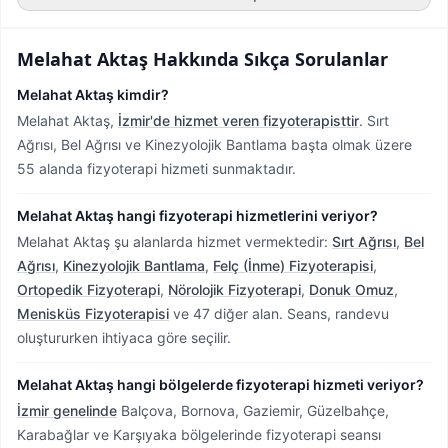
Melahat Aktaş
Hakkında Sıkça Sorulanlar
Melahat Aktaş kimdir?
Melahat Aktaş,
İzmir'de hizmet veren fizyoterapisttir
.
Sırt
Ağrısı, Bel Ağrısı ve Kinezyolojik Bantlama başta olmak üzere
55 alanda fizyoterapi hizmeti sunmaktadır.
Melahat Aktaş hangi fizyoterapi hizmetlerini veriyor?
Melahat Aktaş şu alanlarda hizmet vermektedir:
Sırt Ağrısı
,
Bel
Ağrısı
,
Kinezyolojik Bantlama
,
Felç (İnme) Fizyoterapisi
,
Ortopedik Fizyoterapi
,
Nörolojik Fizyoterapi
,
Donuk Omuz
,
Menisküs Fizyoterapisi
ve 47 diğer alan. Seans, randevu
oluştururken ihtiyaca göre seçilir.
Melahat Aktaş hangi bölgelerde fizyoterapi hizmeti veriyor?
İzmir genelinde
Balçova, Bornova, Gaziemir, Güzelbahçe,
Karabağlar ve Karşıyaka bölgelerinde fizyoterapi seansı