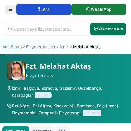
Ara
WhatsApp
Yakınımda Ara
Ana Sayfa
Fizyoterapistler
İzmir
Melahat Aktaş
Fzt. Melahat Aktaş
Fizyoterapist
İzmir
(
Balçova
,
Bornova
,
Gaziemir
,
Güzelbahçe
,
Karabağlar
,
+
3
daha
)
Sırt Ağrısı
,
Bel Ağrısı
,
Kinezyolojik Bantlama
,
Felç (İnme)
Fizyoterapisi
,
Ortopedik Fizyoterapi
,
+
50
daha
Hakkımda
Yorumlar
SSS