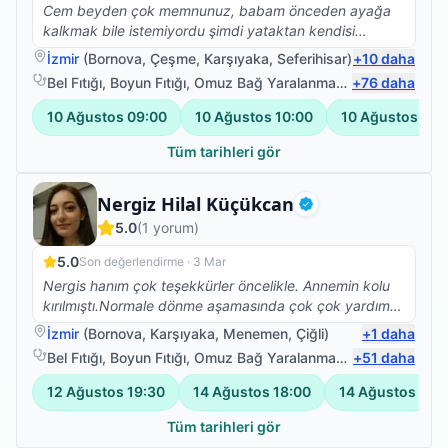
Cem beyden çok memnunuz, babam önceden ayağa
kalkmak bile istemiyordu şimdi yataktan kendisi
kalkıyor yan koltuğa geçiyor, hareket etme konusunda
İzmir
(
Bornova
,
Çeşme
,
Karşıyaka
,
Seferihisar
)
+
10
daha
daha istekli. Çok teşekkür ederiz.
Bel Fıtığı
,
Boyun Fıtığı
,
Omuz Bağ Yaralanması
,
+
Protez Fizyote
76
daha
10 Ağustos
09:00
10 Ağustos
10:00
10 Ağustos
11:
Tüm tarihleri gör
Fizyoterapist
Nergiz Hilal Küçükcan
Doğrulanmış
5.0
(
1
yorum)
5.0
Son değerlendirme ·
3 Mar
Nergis hanım çok teşekkürler öncelikle. Annemin kolu
kırılmıştı.Normale dönme aşamasında çok çok yardımcı
oldunuz😊 Başarılarınızın devamını dilerim.
İzmir
(
Bornova
,
Karşıyaka
,
Menemen
,
Çiğli
)
+
1
daha
Bel Fıtığı
,
Boyun Fıtığı
,
Omuz Bağ Yaralanması
,
+
Sırt Ağrısı
51
daha
12 Ağustos
19:30
14 Ağustos
18:00
14 Ağustos
19:
Tüm tarihleri gör