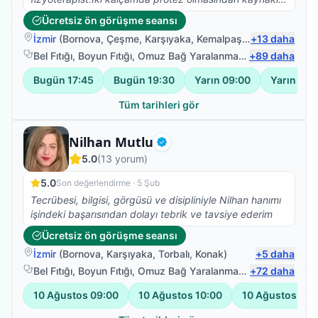
Skolyoz başlangıcı teşhisi kondu. Ağrılarımın artması
Ücretsiz ön görüşme seansı
nedeniyle fizyoterapist arayışına girdim ve Bilal
İzmir
(
Bornova
,
Çeşme
,
Karşıyaka
,
Kemalpaşa
)
+
13
daha
Hocamla çalışmaya başladık. Abartmıyorum iki
seanstan sonra belimdeki ağrılar yok oldu.Dik durmaya
Bel Fıtığı
,
Boyun Fıtığı
,
Omuz Bağ Yaralanması
,
+
Protez Fizyote
89
daha
başladım. Ve yürüyüşüm düzeldi.Kendisinin bilgisi
Bugün
17:45
Bugün
19:30
Yarın
09:00
Yarın
10:
güleryüzü ve modum düştüğünde pozitif yaklaşımıyla
harika bir iş başardı. Kendimi çok iyi
Tüm tarihleri gör
hissediyorum.Fizyoterapim devam ediyor.Emeklerinize
sağlık.
Fizyoterapist
Nilhan Mutlu
Doğrulanmış
5.0
(
13
yorum)
5.0
Son değerlendirme ·
5 Şub
Tecrübesi, bilgisi, görgüsü ve disipliniyle Nilhan hanımı
işindeki başarısından dolayı tebrik ve tavsiye ederim
Ücretsiz ön görüşme seansı
İzmir
(
Bornova
,
Karşıyaka
,
Torbalı
,
Konak
)
+
5
daha
Bel Fıtığı
,
Boyun Fıtığı
,
Omuz Bağ Yaralanması
,
+
Protez Fizyote
72
daha
10 Ağustos
09:00
10 Ağustos
10:00
10 Ağustos
11: