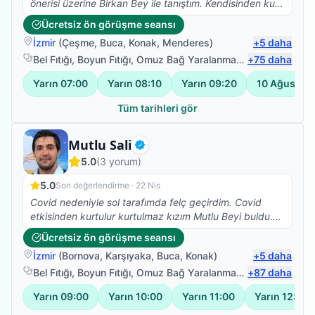
önerisi üzerine Birkan Bey ile tanıştım. Kendisinden kuru
iğne tedavisi aldım ve ilk seansta bile ağrılarımı hafifletti
Ücretsiz ön görüşme seansı
işinde tecrübeli ve gönül rahatlığı ile herkese tavsiye
İzmir
(
Çeşme
,
Buca
,
Konak
,
Menderes
)
+
5
daha
edebilirim.
Bel Fıtığı
,
Boyun Fıtığı
,
Omuz Bağ Yaralanması
,
+
Protez Fizyote
75
daha
Yarın
07:00
Yarın
08:10
Yarın
09:20
10 Ağustos
Tüm tarihleri gör
Fizyoterapist
Mutlu Sali
Doğrulanmış
5.0
(
3
yorum)
5.0
Son değerlendirme ·
22 Nis
Covid nedeniyle sol tarafımda felç geçirdim. Covid
etkisinden kurtulur kurtulmaz kızım Mutlu Beyi buldu.
Iyi ki de bulmuş, çok ilgili , bilgili , hastasına özen
Ücretsiz ön görüşme seansı
gösteren , beyefendi ,şahane bir insan. Kızım her yerde
İzmir
(
Bornova
,
Karşıyaka
,
Buca
,
Konak
)
+
5
daha
anlatıyor ve öneriyor. Tanışmaktan ve birlikte çalışıyor
olmaktan cok memnunum. Sadece denge sorunum
Bel Fıtığı
,
Boyun Fıtığı
,
Omuz Bağ Yaralanması
,
+
Protez Fizyote
87
daha
kaldı ancak bacağım ve kolum işler halde. Saygılar
Yarın
09:00
Yarın
10:00
Yarın
11:00
Yarın
12:00
kendisine