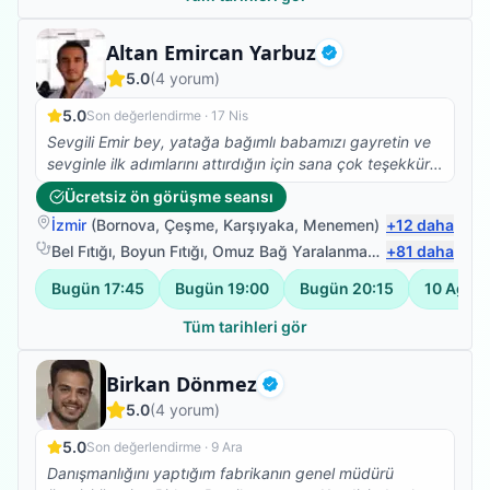
iletiyorum, RABBİM her daim sizinle olsun.
Fizyoterapist
Altan Emircan Yarbuz
Doğrulanmış
5.0
(
4
yorum)
5.0
Son değerlendirme ·
17 Nis
Sevgili Emir bey, yatağa bağımlı babamızı gayretin ve
sevginle ilk adımlarını attırdığın için sana çok teşekkür
ederiz. Yolun açık olsun...
Ücretsiz ön görüşme seansı
İzmir
(
Bornova
,
Çeşme
,
Karşıyaka
,
Menemen
)
+
12
daha
Bel Fıtığı
,
Boyun Fıtığı
,
Omuz Bağ Yaralanması
,
+
Protez Fizyote
81
daha
Bugün
17:45
Bugün
19:00
Bugün
20:15
10 Ağus
Tüm tarihleri gör
Fizyoterapist
Birkan Dönmez
Doğrulanmış
5.0
(
4
yorum)
5.0
Son değerlendirme ·
9 Ara
Danışmanlığını yaptığım fabrikanın genel müdürü