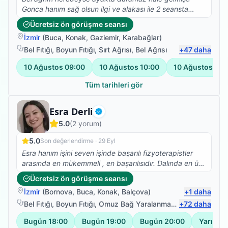
Gonca hanım sağ olsun ilgi ve alakası ile 2 seansta
belimdeki ağrı ve bacaklarımdaki çekmeler sona erdi
Ücretsiz ön görüşme seansı
fizyoterapi hareketlerime devam ediyorum ve kendimi
İzmir
(
Buca
,
Konak
,
Gaziemir
,
Karabağlar
)
daha formda hissediyorum teşekkürler Gonca hanım
Bel Fıtığı
,
Boyun Fıtığı
,
Sırt Ağrısı
,
Bel Ağrısı
+
47
daha
10 Ağustos
09:00
10 Ağustos
10:00
10 Ağustos
11:
Tüm tarihleri gör
Fizyoterapist
Esra Derli
Doğrulanmış
5.0
(
2
yorum)
5.0
Son değerlendirme ·
29 Eyl
Esra hanım işini seven işinde başarılı fizyoterapistler
arasında en mükemmeli , en başarılısıdır. Dalında en üst
mevkilerde en kısa zamanda olacağına eminim esra
Ücretsiz ön görüşme seansı
hanmla çalışmak isteyenlere tavsiye ederim biz çok
İzmir
(
Bornova
,
Buca
,
Konak
,
Balçova
)
+
1
daha
memnun kaldık memnun kalacağınıza eminim .
Bel Fıtığı
,
Boyun Fıtığı
,
Omuz Bağ Yaralanması
,
+
Protez Fizyote
72
daha
Bugün
18:00
Bugün
19:00
Bugün
20:00
Yarın
09