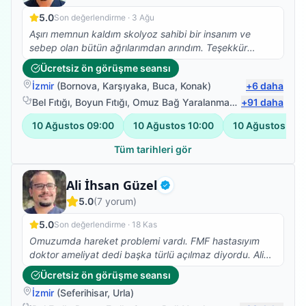
5.0
Son değerlendirme ·
3 Ağu
Aşırı memnun kaldım skolyoz sahibi bir insanım ve
sebep olan bütün ağrılarımdan arındım. Teşekkür
ederim Burak Bey
Ücretsiz ön görüşme seansı
İzmir
(
Bornova
,
Karşıyaka
,
Buca
,
Konak
)
+
6
daha
Bel Fıtığı
,
Boyun Fıtığı
,
Omuz Bağ Yaralanması
,
+
Protez Fizyote
91
daha
10 Ağustos
09:00
10 Ağustos
10:00
10 Ağustos
11:
Tüm tarihleri gör
Fizyoterapist
Ali İhsan Güzel
Doğrulanmış
5.0
(
7
yorum)
5.0
Son değerlendirme ·
18 Kas
Omuzumda hareket problemi vardı. FMF hastasıyım
doktor ameliyat dedi başka türlü açılmaz diyordu. Ali
ihsan bey sayesinde omuzum açıldı. Doktoruma
Ücretsiz ön görüşme seansı
gösterdim omuzda açılma gördüğü için ne
İzmir
(
Seferihisar
,
Urla
)
yaptırıyorsan yaptırmaya devam et dedi. Ali ihsan bey