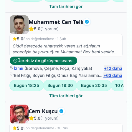
Tüm tarihleri gör
Fizyoterapist
Muhammet Can Telli
Doğrulanmış
5.0
(
1
yorum)
5.0
Son değerlendirme ·
1 Şub
Ciddi derecede rahatsızlık veren sırt ağrılarım
sebebiyle başvurduğum Muhammet Bey beni yeniden
sağlığıma kavuşturdu. Herkese gönül rahatlığıyla
Ücretsiz ön görüşme seansı
tavsiye ederim
İzmir
(
Bornova
,
Çeşme
,
Foça
,
Karşıyaka
)
+
12
daha
Bel Fıtığı
,
Boyun Fıtığı
,
Omuz Bağ Yaralanması
,
+
Protez Fizyote
63
daha
Bugün
18:25
Bugün
19:30
Bugün
20:35
10 Ağus
Tüm tarihleri gör
Fizyoterapist
Cem Kuşcu
Doğrulanmış
5.0
(
1
yorum)
5.0
Son değerlendirme ·
30 Nis