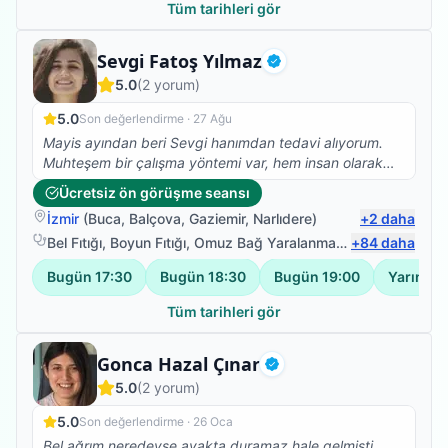
Tüm tarihleri gör
Fizyoterapist
Sevgi Fatoş Yılmaz
Doğrulanmış
5.0
(
2
yorum)
5.0
Son değerlendirme ·
27 Ağu
Mayis ayından beri Sevgi hanımdan tedavi alıyorum.
Muhteşem bir çalışma yöntemi var, hem insan olarak
hemde profesyonel olarak çok taktir ediyorum. Ve
Ücretsiz ön görüşme seansı
kesinlikle fizik tedavi, Kuru iğne, eksersiz ihtiyacı olan
İzmir
(
Buca
,
Balçova
,
Gaziemir
,
Narlıdere
)
+
2
daha
herkese tavsiye ediyorum.
Bel Fıtığı
,
Boyun Fıtığı
,
Omuz Bağ Yaralanması
,
+
Protez Fizyote
84
daha
Bugün
17:30
Bugün
18:30
Bugün
19:00
Yarın
10
Tüm tarihleri gör
Fizyoterapist
Gonca Hazal Çınar
Doğrulanmış
5.0
(
2
yorum)
5.0
Son değerlendirme ·
26 Oca
Bel ağrım neredeyse ayakta duramaz hale gelmişti