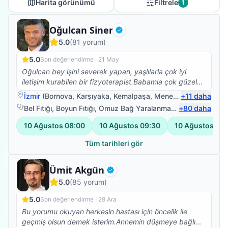
Harita görünümü
Filtrele
1
Fizyoterapist
Oğulcan Siner
Doğrulanmış
5.0
(
81
yorum)
5.0
Son değerlendirme ·
21 May
Oğulcan bey işini severek yapan, yaşlılarla çok iyi
iletişim kurabilen bir fizyoterapist.Babamla çok güzel
ilgilendi.Kendisine çok teşekkür ederim.☺️
İzmir
(
Bornova
,
Karşıyaka
,
Kemalpaşa
,
Menemen
+
11
)
daha
Bel Fıtığı
,
Boyun Fıtığı
,
Omuz Bağ Yaralanması
,
+
Protez Fizyote
80
daha
10 Ağustos
08:00
10 Ağustos
09:30
10 Ağustos
11:
Tüm tarihleri gör
Fizyoterapist
Ümit Akgün
Doğrulanmış
5.0
(
85
yorum)
5.0
Son değerlendirme ·
29 Ara
Bu yorumu okuyan herkesin hastası için öncelik ile
geçmiş olsun demek isterim.Annemin düşmeye bağlı