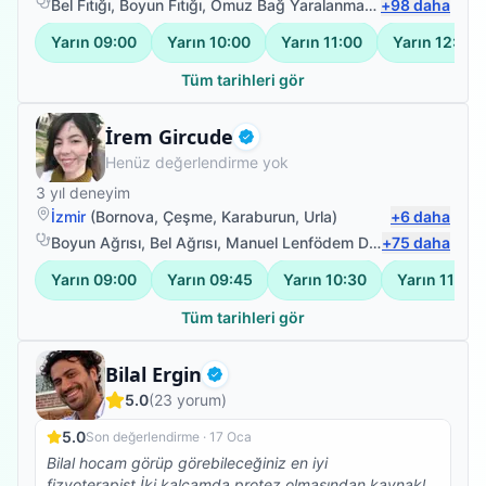
e çok teşşekkür ederim onun sayesinde ameliyattan
Bel Fıtığı
,
Boyun Fıtığı
,
Omuz Bağ Yaralanması
,
+
Protez Fizyote
98
daha
kurtuldum.
Yarın
09:00
Yarın
10:00
Yarın
11:00
Yarın
12:00
Tüm tarihleri gör
Fizyoterapist
İrem Gircude
Doğrulanmış
Henüz değerlendirme yok
3
yıl deneyim
İzmir
(
Bornova
,
Çeşme
,
Karaburun
,
Urla
)
+
6
daha
Boyun Ağrısı
,
Bel Ağrısı
,
Manuel Lenfödem Drenajı
+
75
,
daha
Pediatrik 
Yarın
09:00
Yarın
09:45
Yarın
10:30
Yarın
11:15
Tüm tarihleri gör
Fizyoterapist
Bilal Ergin
Doğrulanmış
5.0
(
23
yorum)
5.0
Son değerlendirme ·
17 Oca
Bilal hocam görüp görebileceğiniz en iyi
fizyoterapist.İki kalçamda protez olmasından kaynaklı