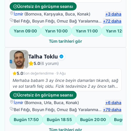
Ücretsiz ön görüşme seansı
İzmir
(
Bornova
,
Karşıyaka
,
Buca
,
Konak
)
+
3
daha
Bel Fıtığı
,
Boyun Fıtığı
,
Omuz Bağ Yaralanması
,
+
Protez Fizyote
72
daha
Yarın
09:00
Yarın
10:00
Yarın
11:00
Yarın
12:00
Tüm tarihleri gör
Fizyoterapist
Talha Toklu
Doğrulanmış
5.0
(
6
yorum)
5.0
Son değerlendirme ·
9 Ağu
Merhaba babam 3 ay önce beyin damarları tıkandı, sağ
ve sol taraflı felç oldu. Fizik tedavimize 2 ay önce talha
beyle başladık çok olumlu ve güzel sonuçlar aldık,
Ücretsiz ön görüşme seansı
şükürler olsun ki yatalak olan babam bugün ilk defa
İzmir
(
Bornova
,
Urla
,
Buca
,
Konak
)
+
6
daha
kendi başına ayağa kalkabildi, çok mutluyum, talha
bey gerçekten de alanında çok iyi ve işini severek
Bel Fıtığı
,
Boyun Fıtığı
,
Omuz Bağ Yaralanması
,
+
Protez Fizyote
79
daha
yapıyor, ayrıyetten de çok mütevazi ve güler yüzlü
Bugün
17:50
Bugün
18:55
Bugün
20:00
Bugün
2
olması ayrı bir güzel. Tedavimiz şuanda da devam
ediyor, Buradan talha beye sonsuz teşekkürlerimi
Tüm tarihleri gör