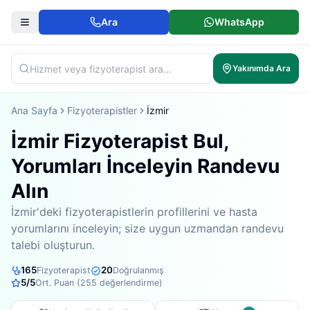
Ara
WhatsApp
Yakınımda Ara
Ana Sayfa
Fizyoterapistler
İzmir
İzmir Fizyoterapist Bul,
Yorumları İnceleyin Randevu
Alın
İzmir'deki fizyoterapistlerin profillerini ve hasta
yorumlarını inceleyin; size uygun uzmandan randevu
talebi oluşturun.
165
20
Fizyoterapist
Doğrulanmış
5
/5
Ort. Puan (
255
değerlendirme)