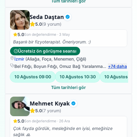
Tüm tarihleri gör
Fizyoterapist
Seda Daştan
Doğrulanmış
5.0
(
9
yorum)
5.0
Son değerlendirme ·
3 May
Başarılı bir fizyoterapist. Öneriyorum. :)
Ücretsiz ön görüşme seansı
İzmir
(
Aliağa
,
Foça
,
Menemen
,
Çiğli
)
Bel Fıtığı
,
Boyun Fıtığı
,
Omuz Bağ Yaralanması
,
+
Sırt Ağrısı
74
daha
10 Ağustos
09:00
10 Ağustos
10:30
10 Ağustos
12:
Tüm tarihleri gör
Fizyoterapist
Mehmet Kıyak
Doğrulanmış
5.0
(
7
yorum)
5.0
Son değerlendirme ·
26 Ara
Çok fayda gördük, mesleğinde en iyisi, emeğinize
sağlık 🙏