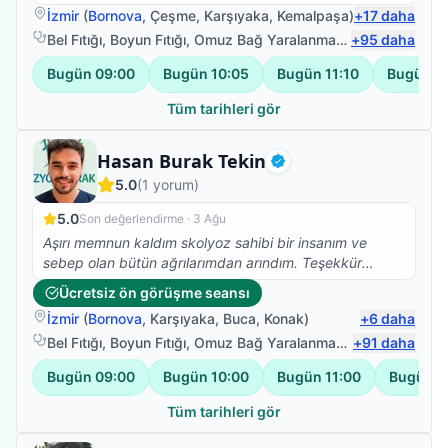
beyin kanaması sonrası vücudunun sol tarafına
İzmir
(
Bornova
,
Çeşme
,
Karşıyaka
,
Kemalpaşa
)
+
17
daha
felç.oldu bu süreçte Ümit bey ile yolumuz buluştu ve
Bel Fıtığı
,
Boyun Fıtığı
,
Omuz Bağ Yaralanması
,
+
Protez Fizyote
95
daha
annem yaşına farklı kronik rahatsızlığına rağmen
yürüdü ve vücudunu kullabanilir hale geldi.Bunun için
Bugün
09:00
Bugün
10:05
Bugün
11:10
Bugün
1
teşekkür edemem yetmez,sanırım hastası olan 10
kişiye sorsak 50 si kendisi için içinden gelen yüm
Tüm tarihleri gör
olumlu sözleri söyler.Çünkü hiçbir hastalık tek kişi
yaşanmıyor tüm aile fertlerimiz bu süreçten
Fizyoterapist
Hasan Burak Tekin
etkileniyor.İşte Ümit bey bunu başarıyor bizim ile
Doğrulanmış
5.0
(
1
yorum)
birlikte olmayı aileden biri olmayı ,o zamanda meslek
bilgisi ve insani değerleri ile başarılı oluyor.Kendisi
5.0
Son değerlendirme ·
3 Ağu
gerek nezaketi gerek iş tutuşu gerek değerleri ile
Aşırı memnun kaldım skolyoz sahibi bir insanım ve
saygımızı sevgimizi kazandı.TEŞEKKÜRLER Ümit bey
sebep olan bütün ağrılarımdan arındım. Teşekkür
tüm değerleriniz için emeğinize,yüreğinize sağlık.
ederim Burak Bey
Ücretsiz ön görüşme seansı
İzmir
(
Bornova
,
Karşıyaka
,
Buca
,
Konak
)
+
6
daha
Bel Fıtığı
,
Boyun Fıtığı
,
Omuz Bağ Yaralanması
,
+
Protez Fizyote
91
daha
Bugün
09:00
Bugün
10:00
Bugün
11:00
Bugün
1
Tüm tarihleri gör