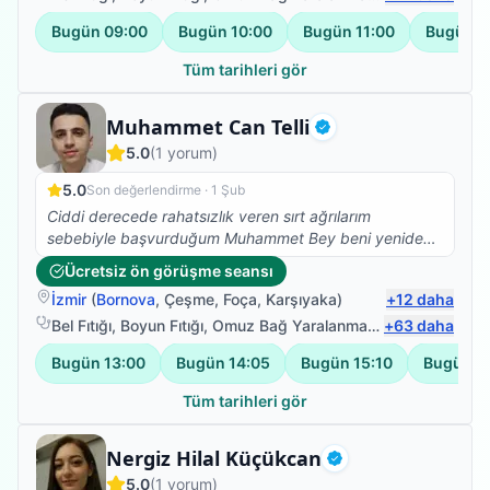
Bugün
09:00
Bugün
10:00
Bugün
11:00
Bugün
1
Tüm tarihleri gör
Fizyoterapist
Muhammet Can Telli
Doğrulanmış
5.0
(
1
yorum)
5.0
Son değerlendirme ·
1 Şub
Ciddi derecede rahatsızlık veren sırt ağrılarım
sebebiyle başvurduğum Muhammet Bey beni yeniden
sağlığıma kavuşturdu. Herkese gönül rahatlığıyla
Ücretsiz ön görüşme seansı
tavsiye ederim
İzmir
(
Bornova
,
Çeşme
,
Foça
,
Karşıyaka
)
+
12
daha
Bel Fıtığı
,
Boyun Fıtığı
,
Omuz Bağ Yaralanması
,
+
Protez Fizyote
63
daha
Bugün
13:00
Bugün
14:05
Bugün
15:10
Bugün
1
Tüm tarihleri gör
Fizyoterapist
Nergiz Hilal Küçükcan
Doğrulanmış
5.0
(
1
yorum)