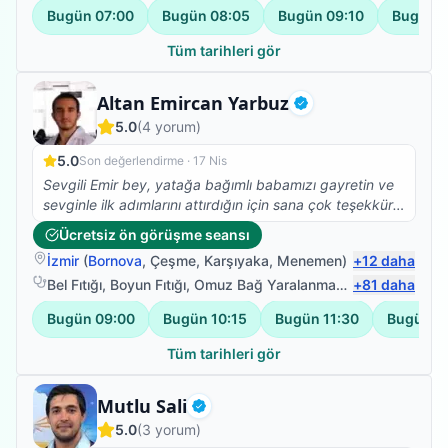
yapıyor, ayrıyetten de çok mütevazi ve güler yüzlü
Bugün
07:00
Bugün
08:05
Bugün
09:10
Bugün
1
olması ayrı bir güzel. Tedavimiz şuanda da devam
ediyor, Buradan talha beye sonsuz teşekkürlerimi
Tüm tarihleri gör
iletiyorum, RABBİM her daim sizinle olsun.
Fizyoterapist
Altan Emircan Yarbuz
Doğrulanmış
5.0
(
4
yorum)
5.0
Son değerlendirme ·
17 Nis
Sevgili Emir bey, yatağa bağımlı babamızı gayretin ve
sevginle ilk adımlarını attırdığın için sana çok teşekkür
ederiz. Yolun açık olsun...
Ücretsiz ön görüşme seansı
İzmir
(
Bornova
,
Çeşme
,
Karşıyaka
,
Menemen
)
+
12
daha
Bel Fıtığı
,
Boyun Fıtığı
,
Omuz Bağ Yaralanması
,
+
Protez Fizyote
81
daha
Bugün
09:00
Bugün
10:15
Bugün
11:30
Bugün
1
Tüm tarihleri gör
Fizyoterapist
Mutlu Sali
Doğrulanmış
5.0
(
3
yorum)