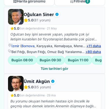
Harita görünümü
Filtrele
2
Fizyoterapist
Oğulcan Siner
Doğrulanmış
5.0
(
81
yorum)
5.0
Son değerlendirme ·
21 May
Oğulcan bey işini severek yapan, yaşlılarla çok iyi
iletişim kurabilen bir fizyoterapist.Babamla çok güzel
ilgilendi.Kendisine çok teşekkür ederim.☺️
İzmir
(
Bornova
,
Karşıyaka
,
Kemalpaşa
,
Menemen
+
11
)
daha
Bel Fıtığı
,
Boyun Fıtığı
,
Omuz Bağ Yaralanması
,
+
Protez Fizyote
80
daha
Bugün
08:00
Bugün
09:30
Bugün
11:00
Bugün
1
Tüm tarihleri gör
Fizyoterapist
Ümit Akgün
Doğrulanmış
5.0
(
85
yorum)
5.0
Son değerlendirme ·
29 Ara
Bu yorumu okuyan herkesin hastası için öncelik ile
geçmiş olsun demek isterim.Annemin düşmeye bağlı