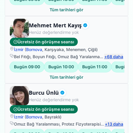
Tüm tarihleri gör
Fizyoterapist
Mehmet Mert Kayış
Doğrulanmış
Henüz değerlendirme yok
Ücretsiz ön görüşme seansı
İzmir
(
Bornova
,
Karşıyaka
,
Menemen
,
Çiğli
)
Bel Fıtığı
,
Boyun Fıtığı
,
Omuz Bağ Yaralanması
,
+
Protez Fizyote
68
daha
Bugün
09:00
Bugün
10:00
Bugün
11:00
Bugün
1
Tüm tarihleri gör
Fizyoterapist
Burcu Ünlü
Doğrulanmış
Henüz değerlendirme yok
Ücretsiz ön görüşme seansı
İzmir
(
Bornova
,
Bayraklı
)
Omuz Bağ Yaralanması
,
Protez Fizyoterapisi
,
Bel Ağrısı
+
13
daha
,
Felç