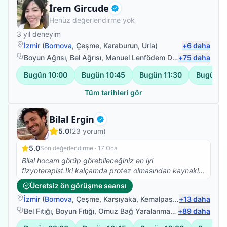
Fizyoterapist
İrem Gircude
Doğrulanmış
Henüz değerlendirme yok
3
yıl deneyim
İzmir
(
Bornova
,
Çeşme
,
Karaburun
,
Urla
)
+
6
daha
Boyun Ağrısı
,
Bel Ağrısı
,
Manuel Lenfödem Drenajı
+
75
,
daha
Pediatrik 
Bugün
10:00
Bugün
10:45
Bugün
11:30
Bugün
1
Tüm tarihleri gör
Fizyoterapist
Bilal Ergin
Doğrulanmış
5.0
(
23
yorum)
5.0
Son değerlendirme ·
17 Oca
Bilal hocam görüp görebileceğiniz en iyi
fizyoterapist.İki kalçamda protez olmasından kaynaklı
Skolyoz başlangıcı teşhisi kondu. Ağrılarımın artması
Ücretsiz ön görüşme seansı
nedeniyle fizyoterapist arayışına girdim ve Bilal
İzmir
(
Bornova
,
Çeşme
,
Karşıyaka
,
Kemalpaşa
)
+
13
daha
Hocamla çalışmaya başladık. Abartmıyorum iki
seanstan sonra belimdeki ağrılar yok oldu.Dik durmaya
Bel Fıtığı
,
Boyun Fıtığı
,
Omuz Bağ Yaralanması
,
+
Protez Fizyote
89
daha
başladım. Ve yürüyüşüm düzeldi.Kendisinin bilgisi