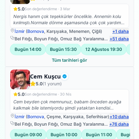
5.0
Son değerlendirme ·
3 Mar
Nergis hanım çok teşekkürler öncelikle. Annemin kolu
kırılmıştı.Normale dönme aşamasında çok çok yardımcı
oldunuz😊 Başarılarınızın devamını dilerim.
İzmir
(
Bornova
,
Karşıyaka
,
Menemen
,
Çiğli
)
+
1
daha
Bel Fıtığı
,
Boyun Fıtığı
,
Omuz Bağ Yaralanması
,
+
Sırt Ağrısı
51
daha
Bugün
14:00
Bugün
15:30
12 Ağustos
19:30
14 
Tüm tarihleri gör
Fizyoterapist
Cem Kuşcu
Doğrulanmış
5.0
(
1
yorum)
5.0
Son değerlendirme ·
30 Nis
Cem beyden çok memnunuz, babam önceden ayağa
kalkmak bile istemiyordu şimdi yataktan kendisi
kalkıyor yan koltuğa geçiyor, hareket etme konusunda
İzmir
(
Bornova
,
Çeşme
,
Karşıyaka
,
Seferihisar
)
+
10
daha
daha istekli. Çok teşekkür ederiz.
Bel Fıtığı
,
Boyun Fıtığı
,
Omuz Bağ Yaralanması
,
+
Protez Fizyote
76
daha
Bugün
09:00
Bugün
10:00
Bugün
11:00
Bugün
1