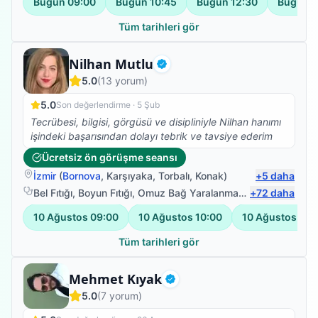
Bugün
09:00
Bugün
10:45
Bugün
12:30
Bugün
1
güleryüzü ve modum düştüğünde pozitif yaklaşımıyla
harika bir iş başardı. Kendimi çok iyi
Tüm tarihleri gör
hissediyorum.Fizyoterapim devam ediyor.Emeklerinize
sağlık.
Fizyoterapist
Nilhan Mutlu
Doğrulanmış
5.0
(
13
yorum)
5.0
Son değerlendirme ·
5 Şub
Tecrübesi, bilgisi, görgüsü ve disipliniyle Nilhan hanımı
işindeki başarısından dolayı tebrik ve tavsiye ederim
Ücretsiz ön görüşme seansı
İzmir
(
Bornova
,
Karşıyaka
,
Torbalı
,
Konak
)
+
5
daha
Bel Fıtığı
,
Boyun Fıtığı
,
Omuz Bağ Yaralanması
,
+
Protez Fizyote
72
daha
10 Ağustos
09:00
10 Ağustos
10:00
10 Ağustos
11:
Tüm tarihleri gör
Fizyoterapist
Mehmet Kıyak
Doğrulanmış
5.0
(
7
yorum)