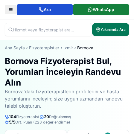
Ara
WhatsApp
Yakınımda Ara
Ana Sayfa
Fizyoterapistler
İzmir
Bornova
Bornova Fizyoterapist Bul,
Yorumları İnceleyin Randevu
Alın
Bornova'daki fizyoterapistlerin profillerini ve hasta
yorumlarını inceleyin; size uygun uzmandan randevu
talebi oluşturun.
104
20
Fizyoterapist
Doğrulanmış
5
/5
Ort. Puan (
228
değerlendirme)