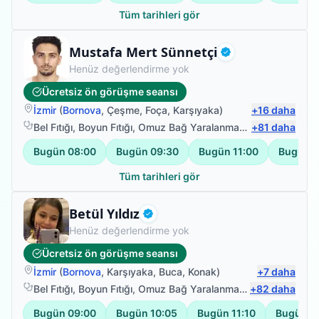
Tüm tarihleri gör
Fizyoterapist
Mustafa Mert Sünnetçi
Doğrulanmış
Henüz değerlendirme yok
Ücretsiz ön görüşme seansı
İzmir
(
Bornova
,
Çeşme
,
Foça
,
Karşıyaka
)
+
16
daha
Bel Fıtığı
,
Boyun Fıtığı
,
Omuz Bağ Yaralanması
,
+
Protez Fizyote
81
daha
Bugün
08:00
Bugün
09:30
Bugün
11:00
Bugün
1
Tüm tarihleri gör
Fizyoterapist
Betül Yıldız
Doğrulanmış
Henüz değerlendirme yok
Ücretsiz ön görüşme seansı
İzmir
(
Bornova
,
Karşıyaka
,
Buca
,
Konak
)
+
7
daha
Bel Fıtığı
,
Boyun Fıtığı
,
Omuz Bağ Yaralanması
,
+
Protez Fizyote
82
daha
Bugün
09:00
Bugün
10:05
Bugün
11:10
Bugün
1