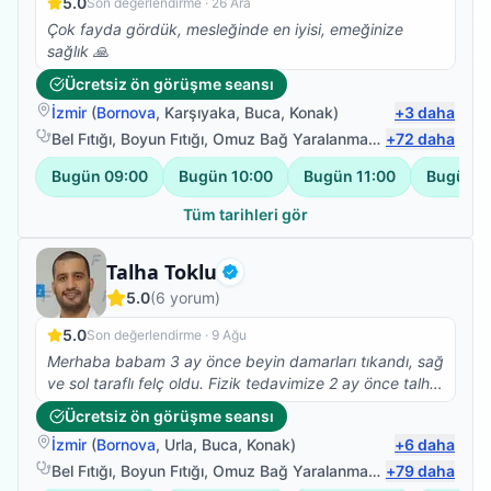
5.0
Son değerlendirme ·
26 Ara
Çok fayda gördük, mesleğinde en iyisi, emeğinize
sağlık 🙏
Ücretsiz ön görüşme seansı
İzmir
(
Bornova
,
Karşıyaka
,
Buca
,
Konak
)
+
3
daha
Bel Fıtığı
,
Boyun Fıtığı
,
Omuz Bağ Yaralanması
,
+
Protez Fizyote
72
daha
Bugün
09:00
Bugün
10:00
Bugün
11:00
Bugün
1
Tüm tarihleri gör
Fizyoterapist
Talha Toklu
Doğrulanmış
5.0
(
6
yorum)
5.0
Son değerlendirme ·
9 Ağu
Merhaba babam 3 ay önce beyin damarları tıkandı, sağ
ve sol taraflı felç oldu. Fizik tedavimize 2 ay önce talha
beyle başladık çok olumlu ve güzel sonuçlar aldık,
Ücretsiz ön görüşme seansı
şükürler olsun ki yatalak olan babam bugün ilk defa
İzmir
(
Bornova
,
Urla
,
Buca
,
Konak
)
+
6
daha
kendi başına ayağa kalkabildi, çok mutluyum, talha
bey gerçekten de alanında çok iyi ve işini severek
Bel Fıtığı
,
Boyun Fıtığı
,
Omuz Bağ Yaralanması
,
+
Protez Fizyote
79
daha