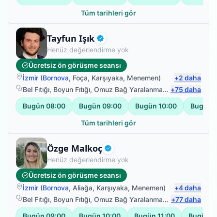
Tüm tarihleri gör
Uzman Fizyoterapist
Tayfun Işık
Doğrulanmış
Henüz değerlendirme yok
Ücretsiz ön görüşme seansı
İzmir
(
Bornova
,
Foça
,
Karşıyaka
,
Menemen
)
+
2
daha
Bel Fıtığı
,
Boyun Fıtığı
,
Omuz Bağ Yaralanması
,
+
Protez Fizyote
75
daha
Bugün
08:00
Bugün
09:00
Bugün
10:00
Bugün
Tüm tarihleri gör
Uzman Fizyoterapist
Özge Malkoç
Doğrulanmış
Henüz değerlendirme yok
Ücretsiz ön görüşme seansı
İzmir
(
Bornova
,
Aliağa
,
Karşıyaka
,
Menemen
)
+
4
daha
Bel Fıtığı
,
Boyun Fıtığı
,
Omuz Bağ Yaralanması
,
+
Protez Fizyote
77
daha
Bugün
09:00
Bugün
10:00
Bugün
11:00
Bugün
1