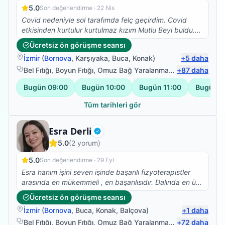
5.0
Son değerlendirme ·
22 Nis
Covid nedeniyle sol tarafımda felç geçirdim. Covid
etkisinden kurtulur kurtulmaz kızım Mutlu Beyi buldu.
Iyi ki de bulmuş, çok ilgili , bilgili , hastasına özen
Ücretsiz ön görüşme seansı
gösteren , beyefendi ,şahane bir insan. Kızım her yerde
İzmir
(
Bornova
,
Karşıyaka
,
Buca
,
Konak
)
+
5
daha
anlatıyor ve öneriyor. Tanışmaktan ve birlikte çalışıyor
olmaktan cok memnunum. Sadece denge sorunum
Bel Fıtığı
,
Boyun Fıtığı
,
Omuz Bağ Yaralanması
,
+
Protez Fizyote
87
daha
kaldı ancak bacağım ve kolum işler halde. Saygılar
Bugün
09:00
Bugün
10:00
Bugün
11:00
Bugün
1
kendisine
Tüm tarihleri gör
Fizyoterapist
Esra Derli
Doğrulanmış
5.0
(
2
yorum)
5.0
Son değerlendirme ·
29 Eyl
Esra hanım işini seven işinde başarılı fizyoterapistler
arasında en mükemmeli , en başarılısıdır. Dalında en üst
mevkilerde en kısa zamanda olacağına eminim esra
Ücretsiz ön görüşme seansı
hanmla çalışmak isteyenlere tavsiye ederim biz çok
İzmir
(
Bornova
,
Buca
,
Konak
,
Balçova
)
+
1
daha
memnun kaldık memnun kalacağınıza eminim .
Bel Fıtığı
,
Boyun Fıtığı
,
Omuz Bağ Yaralanması
,
+
Protez Fizyote
72
daha