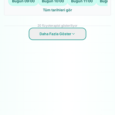
Bugün
09:00
Bugün
10:00
Bugün
11:00
Bugün
1
Tüm tarihleri gör
20
fizyoterapist gösteriliyor
Daha Fazla Göster