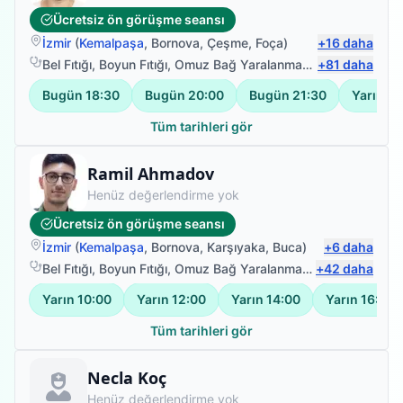
Ücretsiz ön görüşme seansı
İzmir
(
Kemalpaşa
,
Bornova
,
Çeşme
,
Foça
)
+
16
daha
Bel Fıtığı
,
Boyun Fıtığı
,
Omuz Bağ Yaralanması
,
+
Protez Fizyote
81
daha
Bugün
18:30
Bugün
20:00
Bugün
21:30
Yarın
08
Tüm tarihleri gör
Fizyoterapist
Ramil Ahmadov
Henüz değerlendirme yok
Ücretsiz ön görüşme seansı
İzmir
(
Kemalpaşa
,
Bornova
,
Karşıyaka
,
Buca
)
+
6
daha
Bel Fıtığı
,
Boyun Fıtığı
,
Omuz Bağ Yaralanması
,
+
Sırt Ağrısı
42
daha
Yarın
10:00
Yarın
12:00
Yarın
14:00
Yarın
16:00
Tüm tarihleri gör
Fizyoterapist
Necla Koç
Henüz değerlendirme yok