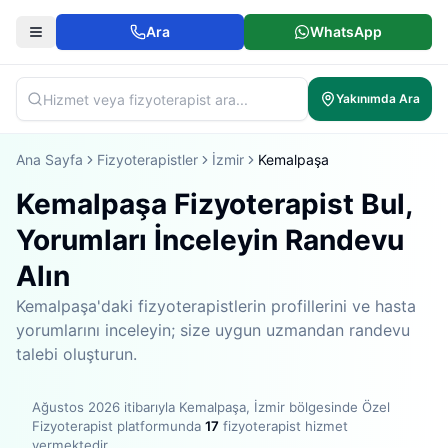
Ara
WhatsApp
Yakınımda Ara
Ana Sayfa
Fizyoterapistler
İzmir
Kemalpaşa
Kemalpaşa Fizyoterapist Bul,
Yorumları İnceleyin Randevu
Alın
Kemalpaşa'daki fizyoterapistlerin profillerini ve hasta
yorumlarını inceleyin; size uygun uzmandan randevu
talebi oluşturun.
Ağustos 2026
itibarıyla
Kemalpaşa, İzmir bölgesinde
Özel
Fizyoterapist platformunda
17
fizyoterapist hizmet
vermektedir
.