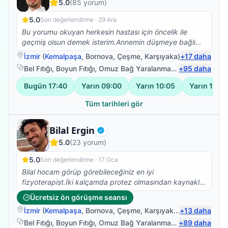
5.0
(
85
yorum)
5.0
Son değerlendirme ·
29 Ara
Bu yorumu okuyan herkesin hastası için öncelik ile
geçmiş olsun demek isterim.Annemin düşmeye bağlı
beyin kanaması sonrası vücudunun sol tarafına
İzmir
(
Kemalpaşa
,
Bornova
,
Çeşme
,
Karşıyaka
)
+
17
daha
felç.oldu bu süreçte Ümit bey ile yolumuz buluştu ve
Bel Fıtığı
,
Boyun Fıtığı
,
Omuz Bağ Yaralanması
,
+
Protez Fizyote
95
daha
annem yaşına farklı kronik rahatsızlığına rağmen
yürüdü ve vücudunu kullabanilir hale geldi.Bunun için
Bugün
17:40
Yarın
09:00
Yarın
10:05
Yarın
11:10
teşekkür edemem yetmez,sanırım hastası olan 10
kişiye sorsak 50 si kendisi için içinden gelen yüm
Tüm tarihleri gör
olumlu sözleri söyler.Çünkü hiçbir hastalık tek kişi
yaşanmıyor tüm aile fertlerimiz bu süreçten
Fizyoterapist
Bilal Ergin
etkileniyor.İşte Ümit bey bunu başarıyor bizim ile
Doğrulanmış
5.0
(
23
yorum)
birlikte olmayı aileden biri olmayı ,o zamanda meslek
bilgisi ve insani değerleri ile başarılı oluyor.Kendisi
5.0
Son değerlendirme ·
17 Oca
gerek nezaketi gerek iş tutuşu gerek değerleri ile
Bilal hocam görüp görebileceğiniz en iyi
saygımızı sevgimizi kazandı.TEŞEKKÜRLER Ümit bey
fizyoterapist.İki kalçamda protez olmasından kaynaklı
tüm değerleriniz için emeğinize,yüreğinize sağlık.
Skolyoz başlangıcı teşhisi kondu. Ağrılarımın artması
Ücretsiz ön görüşme seansı
nedeniyle fizyoterapist arayışına girdim ve Bilal
İzmir
(
Kemalpaşa
,
Bornova
,
Çeşme
,
Karşıyaka
)
+
13
daha
Hocamla çalışmaya başladık. Abartmıyorum iki
seanstan sonra belimdeki ağrılar yok oldu.Dik durmaya
Bel Fıtığı
,
Boyun Fıtığı
,
Omuz Bağ Yaralanması
,
+
Protez Fizyote
89
daha