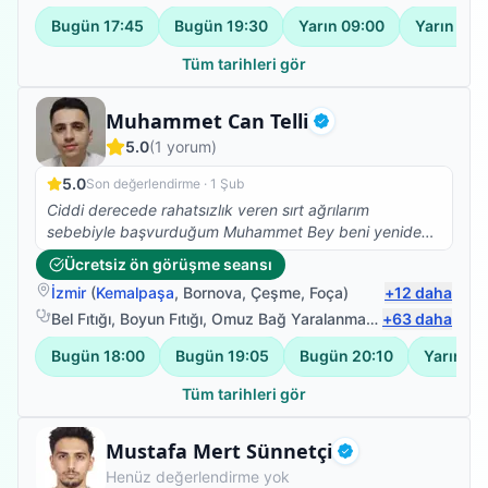
başladım. Ve yürüyüşüm düzeldi.Kendisinin bilgisi
Bugün
17:45
Bugün
19:30
Yarın
09:00
Yarın
10:
güleryüzü ve modum düştüğünde pozitif yaklaşımıyla
harika bir iş başardı. Kendimi çok iyi
Tüm tarihleri gör
hissediyorum.Fizyoterapim devam ediyor.Emeklerinize
sağlık.
Fizyoterapist
Muhammet Can Telli
Doğrulanmış
5.0
(
1
yorum)
5.0
Son değerlendirme ·
1 Şub
Ciddi derecede rahatsızlık veren sırt ağrılarım
sebebiyle başvurduğum Muhammet Bey beni yeniden
sağlığıma kavuşturdu. Herkese gönül rahatlığıyla
Ücretsiz ön görüşme seansı
tavsiye ederim
İzmir
(
Kemalpaşa
,
Bornova
,
Çeşme
,
Foça
)
+
12
daha
Bel Fıtığı
,
Boyun Fıtığı
,
Omuz Bağ Yaralanması
,
+
Protez Fizyote
63
daha
Bugün
18:00
Bugün
19:05
Bugün
20:10
Yarın
13
Tüm tarihleri gör
Fizyoterapist
Mustafa Mert Sünnetçi
Doğrulanmış
Henüz değerlendirme yok