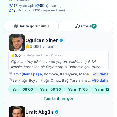
17
5
Fizyoterapist
Doğrulanmış
5
/5
Ort. Puan (
190
değerlendirme)
Harita görünümü
Filtrele
2
Fizyoterapist
Oğulcan Siner
Doğrulanmış
5.0
(
81
yorum)
5.0
Son değerlendirme ·
21 May
Oğulcan bey işini severek yapan, yaşlılarla çok iyi
iletişim kurabilen bir fizyoterapist.Babamla çok güzel
ilgilendi.Kendisine çok teşekkür ederim.☺️
İzmir
(
Kemalpaşa
,
Bornova
,
Karşıyaka
,
Menemen
+
11
)
daha
Bel Fıtığı
,
Boyun Fıtığı
,
Omuz Bağ Yaralanması
,
+
Protez Fizyote
80
daha
Yarın
08:00
Yarın
09:30
Yarın
11:00
Yarın
12:30
Tüm tarihleri gör
Fizyoterapist
Ümit Akgün
Doğrulanmış