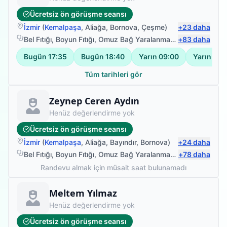
Ücretsiz ön görüşme seansı
İzmir
(
Kemalpaşa
,
Aliağa
,
Bornova
,
Çeşme
)
+
23
daha
Bel Fıtığı
,
Boyun Fıtığı
,
Omuz Bağ Yaralanması
,
+
Protez Fizyote
83
daha
Bugün
17:35
Bugün
18:40
Yarın
09:00
Yarın
10:
Tüm tarihleri gör
Fizyoterapist
Zeynep Ceren Aydın
Henüz değerlendirme yok
Ücretsiz ön görüşme seansı
İzmir
(
Kemalpaşa
,
Aliağa
,
Bayındır
,
Bornova
)
+
24
daha
Bel Fıtığı
,
Boyun Fıtığı
,
Omuz Bağ Yaralanması
,
+
Protez Fizyote
78
daha
Randevu almak için müsait saat bulunamadı
Fizyoterapist
Meltem Yılmaz
Henüz değerlendirme yok
Ücretsiz ön görüşme seansı