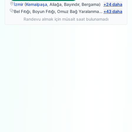
İzmir
(
Kemalpaşa
,
Aliağa
,
Bayındır
,
Bergama
)
+
24
daha
Bel Fıtığı
,
Boyun Fıtığı
,
Omuz Bağ Yaralanması
,
+
Bel Ağrısı
43
daha
Randevu almak için müsait saat bulunamadı