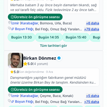
Merhaba babam 3 ay önce beyin damarları tıkandı, sağ
ve sol taraflı felç oldu. Fizik tedavimize 2 ay önce talha
beyle başladık çok olumlu ve güzel sonuçlar aldık,
Ücretsiz ön görüşme seansı
şükürler olsun ki yatalak olan babam bugün ilk defa
İzmir
(
Karabağlar
,
Bornova
,
Urla
,
Buca
)
+
6
daha
kendi başına ayağa kalkabildi, çok mutluyum, talha
bey gerçekten de alanında çok iyi ve işini severek
Boyun Fıtığı
,
Bel Fıtığı
,
Omuz Bağ Yaralanması
+
79
,
Protez Fizy
daha
yapıyor, ayrıyetten de çok mütevazi ve güler yüzlü
Bugün
13:30
Bugün
14:35
Bugün
15:40
Bugün
1
olması ayrı bir güzel. Tedavimiz şuanda da devam
ediyor, Buradan talha beye sonsuz teşekkürlerimi
Tüm tarihleri gör
iletiyorum, RABBİM her daim sizinle olsun.
Fizyoterapist
Birkan Dönmez
Doğrulanmış
5.0
(
4
yorum)
5.0
Son değerlendirme ·
9 Ara
Danışmanlığını yaptığım fabrikanın genel müdürü
önerisi üzerine Birkan Bey ile tanıştım. Kendisinden kuru
iğne tedavisi aldım ve ilk seansta bile ağrılarımı hafifletti
Ücretsiz ön görüşme seansı
işinde tecrübeli ve gönül rahatlığı ile herkese tavsiye
İzmir
(
Karabağlar
,
Çeşme
,
Buca
,
Konak
)
+
5
daha
edebilirim.
Boyun Fıtığı
,
Bel Fıtığı
,
Omuz Bağ Yaralanması
+
75
,
Protez Fizy
daha