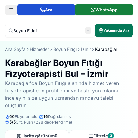
Ara
WhatsApp
Yakınımda Ara
Ana Sayfa
Hizmetler
Boyun Fıtığı
İzmir
Karabağlar
Karabağlar Boyun Fıtığı
Fizyoterapisti Bul – İzmir
Karabağlar'da Boyun Fıtığı alanında hizmet veren
fizyoterapistlerin profillerini ve hasta yorumlarını
inceleyin; size uygun uzmandan randevu talebi
oluşturun.
60
16
Fizyoterapist
Doğrulanmış
5
/5
Ort. Puan (
228
değerlendirme)
Harita görünümü
Filtrele
3