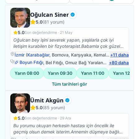
Fizyoterapist
Oğulcan Siner
Doğrulanmış
5.0
(
81
yorum)
5.0
Son değerlendirme ·
21 May
Oğulcan bey işini severek yapan, yaşlılarla çok iyi
iletişim kurabilen bir fizyoterapist.Babamla çok güzel
ilgilendi.Kendisine çok teşekkür ederim.☺️
İzmir
(
Karabağlar
,
Bornova
,
Karşıyaka
,
Kemalpaşa
+
11
)
daha
Boyun Fıtığı
,
Bel Fıtığı
,
Omuz Bağ Yaralanması
+
80
,
Protez Fizy
daha
Yarın
08:00
Yarın
09:30
Yarın
11:00
Yarın
12:30
Tüm tarihleri gör
Fizyoterapist
Ümit Akgün
Doğrulanmış
5.0
(
85
yorum)
5.0
Son değerlendirme ·
29 Ara
Bu yorumu okuyan herkesin hastası için öncelik ile
geçmiş olsun demek isterim.Annemin düşmeye bağlı
beyin kanaması sonrası vücudunun sol tarafına