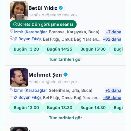
Fizyoterapist
Betül Yıldız
Doğrulanmış
Henüz değerlendirme yok
Ücretsiz ön görüşme seansı
İzmir
(
Karabağlar
,
Bornova
,
Karşıyaka
,
Buca
)
+
7
daha
Boyun Fıtığı
,
Bel Fıtığı
,
Omuz Bağ Yaralanması
+
82
,
Protez Fizy
daha
Bugün
13:20
Bugün
14:25
Bugün
15:30
Bugün
1
Tüm tarihleri gör
Fizyoterapist
Mehmet Şen
Doğrulanmış
Henüz değerlendirme yok
İzmir
(
Karabağlar
,
Seferihisar
,
Urla
,
Buca
)
+
5
daha
Boyun Fıtığı
,
Bel Fıtığı
,
Omuz Bağ Yaralanması
+
66
,
Sırt Ağrısı
daha
Bugün
13:00
Bugün
13:30
Bugün
14:30
Bugün
1
Tüm tarihleri gör