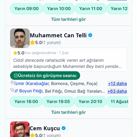
Yarın
09:00
Yarın
10:00
Yarın
11:00
Yarın
12:00
Tüm tarihleri gör
Fizyoterapist
Muhammet Can Telli
Doğrulanmış
5.0
(
1
yorum)
5.0
Son değerlendirme ·
1 Şub
Ciddi derecede rahatsızlık veren sırt ağrılarım
sebebiyle başvurduğum Muhammet Bey beni yeniden
sağlığıma kavuşturdu. Herkese gönül rahatlığıyla
Ücretsiz ön görüşme seansı
tavsiye ederim
İzmir
(
Karabağlar
,
Bornova
,
Çeşme
,
Foça
)
+
12
daha
Boyun Fıtığı
,
Bel Fıtığı
,
Omuz Bağ Yaralanması
+
63
,
Protez Fizy
daha
Yarın
18:00
Yarın
19:05
Yarın
20:10
11 Ağustos
1
Tüm tarihleri gör
Fizyoterapist
Cem Kuşcu
Doğrulanmış
5.0
(
1
yorum)