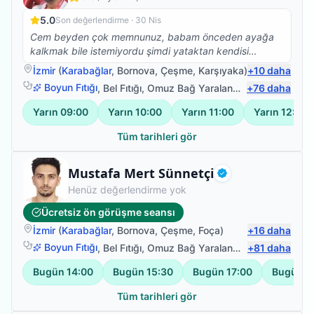
5.0
Son değerlendirme ·
30 Nis
Cem beyden çok memnunuz, babam önceden ayağa
kalkmak bile istemiyordu şimdi yataktan kendisi
kalkıyor yan koltuğa geçiyor, hareket etme konusunda
İzmir
(
Karabağlar
,
Bornova
,
Çeşme
,
Karşıyaka
)
+
10
daha
daha istekli. Çok teşekkür ederiz.
Boyun Fıtığı
,
Bel Fıtığı
,
Omuz Bağ Yaralanması
+
76
,
Protez Fizy
daha
Yarın
09:00
Yarın
10:00
Yarın
11:00
Yarın
12:00
Tüm tarihleri gör
Fizyoterapist
Mustafa Mert Sünnetçi
Doğrulanmış
Henüz değerlendirme yok
Ücretsiz ön görüşme seansı
İzmir
(
Karabağlar
,
Bornova
,
Çeşme
,
Foça
)
+
16
daha
Boyun Fıtığı
,
Bel Fıtığı
,
Omuz Bağ Yaralanması
+
81
,
Protez Fizy
daha
Bugün
14:00
Bugün
15:30
Bugün
17:00
Bugün
1
Tüm tarihleri gör