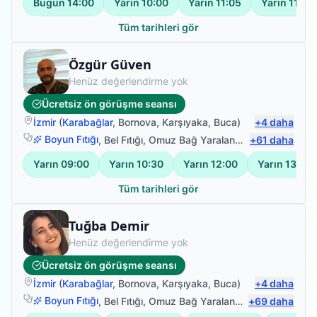
Bugün
14:00
Yarın
10:00
Yarın
11:05
Yarın
11:30
Tüm tarihleri gör
Fizyoterapist
Özgür Güven
Henüz değerlendirme yok
Ücretsiz ön görüşme seansı
İzmir
(
Karabağlar
,
Bornova
,
Karşıyaka
,
Buca
)
+
4
daha
Boyun Fıtığı
,
Bel Fıtığı
,
Omuz Bağ Yaralanması
+
61
,
Sırt Ağrısı
daha
Yarın
09:00
Yarın
10:30
Yarın
12:00
Yarın
13:30
Tüm tarihleri gör
Fizyoterapist
Tuğba Demir
Henüz değerlendirme yok
Ücretsiz ön görüşme seansı
İzmir
(
Karabağlar
,
Bornova
,
Karşıyaka
,
Buca
)
+
4
daha
Boyun Fıtığı
,
Bel Fıtığı
,
Omuz Bağ Yaralanması
+
69
,
Sırt Ağrısı
daha