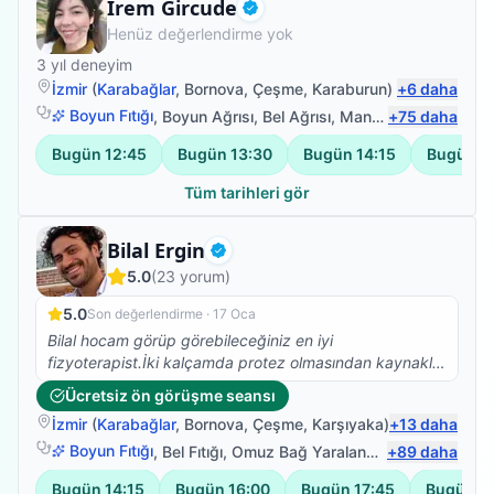
Fizyoterapist
İrem Gircude
Doğrulanmış
Henüz değerlendirme yok
3
yıl deneyim
İzmir
(
Karabağlar
,
Bornova
,
Çeşme
,
Karaburun
)
+
6
daha
Boyun Fıtığı
,
Boyun Ağrısı
,
Bel Ağrısı
,
Manuel Lenfödem Drenajı
+
75
daha
Bugün
12:45
Bugün
13:30
Bugün
14:15
Bugün
1
Tüm tarihleri gör
Fizyoterapist
Bilal Ergin
Doğrulanmış
5.0
(
23
yorum)
5.0
Son değerlendirme ·
17 Oca
Bilal hocam görüp görebileceğiniz en iyi
fizyoterapist.İki kalçamda protez olmasından kaynaklı
Skolyoz başlangıcı teşhisi kondu. Ağrılarımın artması
Ücretsiz ön görüşme seansı
nedeniyle fizyoterapist arayışına girdim ve Bilal
İzmir
(
Karabağlar
,
Bornova
,
Çeşme
,
Karşıyaka
)
+
13
daha
Hocamla çalışmaya başladık. Abartmıyorum iki
seanstan sonra belimdeki ağrılar yok oldu.Dik durmaya
Boyun Fıtığı
,
Bel Fıtığı
,
Omuz Bağ Yaralanması
+
89
,
Protez Fizy
daha
başladım. Ve yürüyüşüm düzeldi.Kendisinin bilgisi
Bugün
14:15
Bugün
16:00
Bugün
17:45
Bugün
1