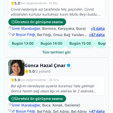
5.0
Son değerlendirme ·
22 Nis
Covid nedeniyle sol tarafımda felç geçirdim. Covid
etkisinden kurtulur kurtulmaz kızım Mutlu Beyi buldu.
Iyi ki de bulmuş, çok ilgili , bilgili , hastasına özen
Ücretsiz ön görüşme seansı
gösteren , beyefendi ,şahane bir insan. Kızım her yerde
İzmir
(
Karabağlar
,
Bornova
,
Karşıyaka
,
Buca
)
+
5
daha
anlatıyor ve öneriyor. Tanışmaktan ve birlikte çalışıyor
olmaktan cok memnunum. Sadece denge sorunum
Boyun Fıtığı
,
Bel Fıtığı
,
Omuz Bağ Yaralanması
+
87
,
Protez Fizy
daha
kaldı ancak bacağım ve kolum işler halde. Saygılar
Bugün
13:00
Bugün
14:00
Bugün
15:00
Bugün
1
kendisine
Tüm tarihleri gör
Fizyoterapist
Gonca Hazal Çınar
Doğrulanmış
5.0
(
2
yorum)
5.0
Son değerlendirme ·
26 Oca
Bel ağrım neredeyse ayakta duramaz hale gelmişti
Gonca hanım sağ olsun ilgi ve alakası ile 2 seansta
belimdeki ağrı ve bacaklarımdaki çekmeler sona erdi
Ücretsiz ön görüşme seansı
fizyoterapi hareketlerime devam ediyorum ve kendimi
İzmir
(
Karabağlar
,
Buca
,
Konak
,
Gaziemir
)
daha formda hissediyorum teşekkürler Gonca hanım
Boyun Fıtığı
,
Bel Fıtığı
,
Sırt Ağrısı
,
Bel Ağrısı
+
47
daha