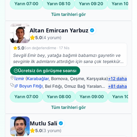
Yarın
07:00
Yarın
08:10
Yarın
09:20
Yarın
10:30
Tüm tarihleri gör
Fizyoterapist
Altan Emircan Yarbuz
Doğrulanmış
5.0
(
4
yorum)
5.0
Son değerlendirme ·
17 Nis
Sevgili Emir bey, yatağa bağımlı babamızı gayretin ve
sevginle ilk adımlarını attırdığın için sana çok teşekkür
ederiz. Yolun açık olsun...
Ücretsiz ön görüşme seansı
İzmir
(
Karabağlar
,
Bornova
,
Çeşme
,
Karşıyaka
)
+
12
daha
Boyun Fıtığı
,
Bel Fıtığı
,
Omuz Bağ Yaralanması
+
81
,
Protez Fizy
daha
Yarın
07:00
Yarın
08:00
Yarın
09:00
Yarın
10:00
Tüm tarihleri gör
Fizyoterapist
Mutlu Sali
Doğrulanmış
5.0
(
3
yorum)