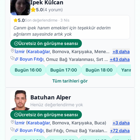
Fizyoterapist
İpek Külcan
5.0
(
4
yorum)
5.0
Son değerlendirme ·
3 Nis
Canım ipek hanım emekleri için teşekkür ederim
ağrılarım sayesinde artık yok
Ücretsiz ön görüşme seansı
İzmir
(
Karabağlar
,
Bornova
,
Karşıyaka
,
Menemen
+
)
8
daha
Boyun Fıtığı
,
Omuz Bağ Yaralanması
,
Sırt Ağrısı
+
43
,
daha
Bel Ağrısı
Bugün
16:00
Bugün
17:00
Bugün
18:00
Yarın
11
Tüm tarihleri gör
Fizyoterapist
Batuhan Alper
Henüz değerlendirme yok
Ücretsiz ön görüşme seansı
İzmir
(
Karabağlar
,
Bornova
,
Karşıyaka
,
Buca
)
+
3
daha
Boyun Fıtığı
,
Bel Fıtığı
,
Omuz Bağ Yaralanması
+
72
,
Protez Fizy
daha