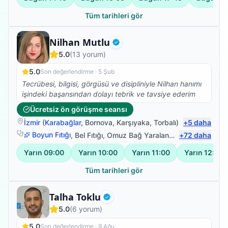
güleryüzü ve modum düştüğünde pozitif yaklaşımıyla
harika bir iş başardı. Kendimi çok iyi
Tüm tarihleri gör
hissediyorum.Fizyoterapim devam ediyor.Emeklerinize
sağlık.
Fizyoterapist
Nilhan Mutlu
Doğrulanmış
5.0
(
13
yorum)
5.0
Son değerlendirme ·
5 Şub
Tecrübesi, bilgisi, görgüsü ve disipliniyle Nilhan hanımı
işindeki başarısından dolayı tebrik ve tavsiye ederim
Ücretsiz ön görüşme seansı
İzmir
(
Karabağlar
,
Bornova
,
Karşıyaka
,
Torbalı
)
+
5
daha
Boyun Fıtığı
,
Bel Fıtığı
,
Omuz Bağ Yaralanması
+
72
,
Protez Fizy
daha
Yarın
09:00
Yarın
10:00
Yarın
11:00
Yarın
12:00
Tüm tarihleri gör
Fizyoterapist
Talha Toklu
Doğrulanmış
5.0
(
6
yorum)
5.0
Son değerlendirme ·
9 Ağu