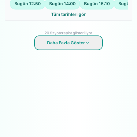
Bugün
12:50
Bugün
14:00
Bugün
15:10
Bugün
1
Tüm tarihleri gör
20
fizyoterapist gösteriliyor
Daha Fazla Göster