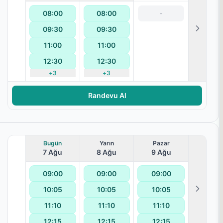
08:00
08:00
-
09:30
09:30
11:00
11:00
12:30
12:30
yoterapisi
+
3
+
3
Randevu Al
Bugün
Yarın
Pazar
7 Ağu
8 Ağu
9 Ağu
09:00
09:00
09:00
10:05
10:05
10:05
11:10
11:10
11:10
12:15
12:15
12:15
yoterapisi