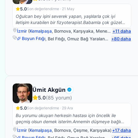
5.0
Son değerlendirme ·
21 May
Oğulcan bey işini severek yapan, yaşlılarla çok iyi
iletişim kurabilen bir fizyoterapist.Babamla çok güzel
ilgilendi.Kendisine çok teşekkür ederim.☺️
İzmir
(
Kemalpaşa
,
Bornova
,
Karşıyaka
,
Menemen
+
11
)
daha
Boyun Fıtığı
,
Bel Fıtığı
,
Omuz Bağ Yaralanması
+
80
,
Protez Fiz
daha
Fizyoterapist
Ümit Akgün
Doğrulanmış
5.0
(
85
yorum)
5.0
Son değerlendirme ·
29 Ara
Bu yorumu okuyan herkesin hastası için öncelik ile
geçmiş olsun demek isterim.Annemin düşmeye bağlı
beyin kanaması sonrası vücudunun sol tarafına
İzmir
(
Kemalpaşa
,
Bornova
,
Çeşme
,
Karşıyaka
)
+
17
daha
felç.oldu bu süreçte Ümit bey ile yolumuz buluştu ve
Boyun Fıtığı
,
Bel Fıtığı
,
Omuz Bağ Yaralanması
+
95
,
Protez Fiz
daha