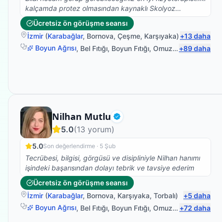
kalçamda protez olmasından kaynaklı Skolyoz
başlangıcı teşhisi kondu. Ağrılarımın artması nedeniyle
Ücretsiz ön görüşme seansı
fizyoterapist arayışına girdim ve Bilal Hocamla
İzmir
(
Karabağlar
,
Bornova
,
Çeşme
,
Karşıyaka
)
+
13
daha
çalışmaya başladık. Abartmıyorum iki seanstan sonra
belimdeki ağrılar yok oldu.Dik durmaya başladım. Ve
Boyun Ağrısı
,
Bel Fıtığı
,
Boyun Fıtığı
,
Omuz Bağ Yaralanması
+
89
daha
yürüyüşüm düzeldi.Kendisinin bilgisi güleryüzü ve
modum düştüğünde pozitif yaklaşımıyla harika bir iş
başardı. Kendimi çok iyi hissediyorum.Fizyoterapim
devam ediyor.Emeklerinize sağlık.
Fizyoterapist
Nilhan Mutlu
Doğrulanmış
5.0
(
13
yorum)
5.0
Son değerlendirme ·
5 Şub
Tecrübesi, bilgisi, görgüsü ve disipliniyle Nilhan hanımı
işindeki başarısından dolayı tebrik ve tavsiye ederim
Ücretsiz ön görüşme seansı
İzmir
(
Karabağlar
,
Bornova
,
Karşıyaka
,
Torbalı
)
+
5
daha
Boyun Ağrısı
,
Bel Fıtığı
,
Boyun Fıtığı
,
Omuz Bağ Yaralanması
+
72
daha