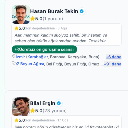
başarıyor bizim ile birlikte olmayı aileden biri olmayı ,o
zamanda meslek bilgisi ve insani değerleri ile başarılı
Fizyoterapist
Hasan Burak Tekin
oluyor.Kendisi gerek nezaketi gerek iş tutuşu gerek
Doğrulanmış
değerleri ile saygımızı sevgimizi kazandı.TEŞEKKÜRLER
5.0
(
1
yorum)
Ümit bey tüm değerleriniz için emeğinize,yüreğinize
5.0
Son değerlendirme ·
3 Ağu
sağlık.
Aşırı memnun kaldım skolyoz sahibi bir insanım ve
sebep olan bütün ağrılarımdan arındım. Teşekkür
ederim Burak Bey
Ücretsiz ön görüşme seansı
İzmir
(
Karabağlar
,
Bornova
,
Karşıyaka
,
Buca
)
+
6
daha
Boyun Ağrısı
,
Bel Fıtığı
,
Boyun Fıtığı
,
Omuz Bağ Yaralanması
+
91
daha
Fizyoterapist
Bilal Ergin
Doğrulanmış
5.0
(
23
yorum)
5.0
Son değerlendirme ·
17 Oca
Bilal hocam görüp görebileceğiniz en iyi fizyoterapist.İki