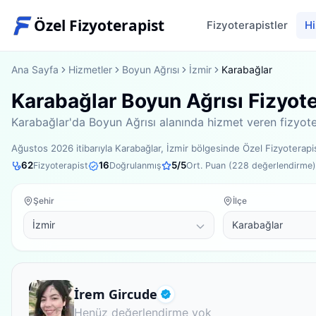
Özel Fizyoterapist
Fizyoterapistler
Hi
Ana Sayfa
Hizmetler
Boyun Ağrısı
İzmir
Karabağlar
Karabağlar Boyun Ağrısı Fizyoter
Karabağlar'da Boyun Ağrısı alanında hizmet veren fizyoter
Ağustos 2026
itibarıyla
Karabağlar, İzmir bölgesinde
Özel Fizyoterapi
62
16
5
/5
Fizyoterapist
Doğrulanmış
Ort. Puan (
228
değerlendirme)
Şehir
İlçe
Fizyoterapist
İrem Gircude
Doğrulanmış
Henüz değerlendirme yok