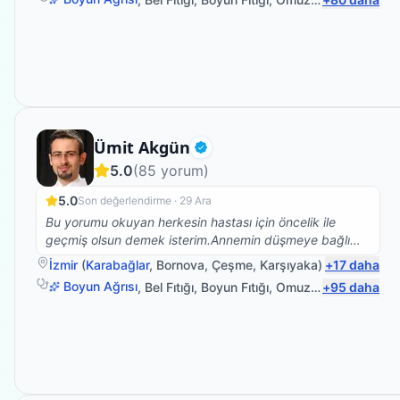
Fizyoterapist
Ümit Akgün
Doğrulanmış
5.0
(
85
yorum)
5.0
Son değerlendirme ·
29 Ara
Bu yorumu okuyan herkesin hastası için öncelik ile
geçmiş olsun demek isterim.Annemin düşmeye bağlı
beyin kanaması sonrası vücudunun sol tarafına
İzmir
(
Karabağlar
,
Bornova
,
Çeşme
,
Karşıyaka
)
+
17
daha
felç.oldu bu süreçte Ümit bey ile yolumuz buluştu ve
Boyun Ağrısı
,
Bel Fıtığı
,
Boyun Fıtığı
,
Omuz Bağ Yaralanması
+
95
daha
annem yaşına farklı kronik rahatsızlığına rağmen yürüdü
ve vücudunu kullabanilir hale geldi.Bunun için teşekkür
edemem yetmez,sanırım hastası olan 10 kişiye sorsak
50 si kendisi için içinden gelen yüm olumlu sözleri
söyler.Çünkü hiçbir hastalık tek kişi yaşanmıyor tüm aile
fertlerimiz bu süreçten etkileniyor.İşte Ümit bey bunu