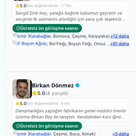
5.0
Son değerlendirme ·
17 Nis
Sevgili Emir bey, yatağa bağımlı babamızı gayretin ve
sevginle ilk adımlarını attırdığın için sana çok teşekkür
ederiz. Yolun açık olsun...
Ücretsiz ön görüşme seansı
İzmir
(
Karabağlar
,
Bornova
,
Çeşme
,
Karşıyaka
)
+
12
daha
Boyun Ağrısı
,
Bel Fıtığı
,
Boyun Fıtığı
,
Omuz Bağ Yaralanması
+
81
daha
Fizyoterapist
Birkan Dönmez
Doğrulanmış
5.0
(
4
yorum)
5.0
Son değerlendirme ·
9 Ara
Danışmanlığını yaptığım fabrikanın genel müdürü önerisi
üzerine Birkan Bey ile tanıştım. Kendisinden kuru iğne
tedavisi aldım ve ilk seansta bile ağrılarımı hafifletti
Ücretsiz ön görüşme seansı
işinde tecrübeli ve gönül rahatlığı ile herkese tavsiye
İzmir
(
Karabağlar
,
Çeşme
,
Buca
,
Konak
)
+
5
daha
edebilirim.