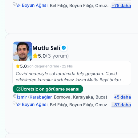
Boyun Ağrısı
,
Bel Fıtığı
,
Boyun Fıtığı
,
Omuz Bağ Yaralanması
+
75
daha
Fizyoterapist
Mutlu Sali
Doğrulanmış
5.0
(
3
yorum)
5.0
Son değerlendirme ·
22 Nis
Covid nedeniyle sol tarafımda felç geçirdim. Covid
etkisinden kurtulur kurtulmaz kızım Mutlu Beyi buldu. Iyi
ki de bulmuş, çok ilgili , bilgili , hastasına özen gösteren
Ücretsiz ön görüşme seansı
, beyefendi ,şahane bir insan. Kızım her yerde anlatıyor
İzmir
(
Karabağlar
,
Bornova
,
Karşıyaka
,
Buca
)
+
5
daha
ve öneriyor. Tanışmaktan ve birlikte çalışıyor olmaktan
cok memnunum. Sadece denge sorunum kaldı ancak
Boyun Ağrısı
,
Bel Fıtığı
,
Boyun Fıtığı
,
Omuz Bağ Yaralanması
+
87
daha
bacağım ve kolum işler halde. Saygılar kendisine