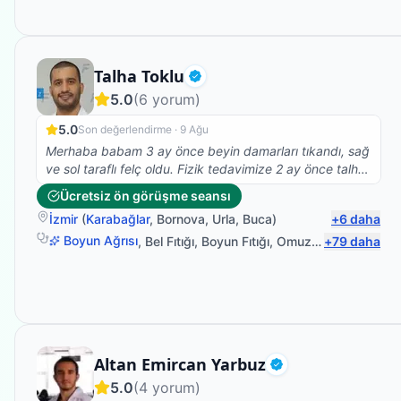
Fizyoterapist
Talha Toklu
Doğrulanmış
5.0
(
6
yorum)
5.0
Son değerlendirme ·
9 Ağu
Merhaba babam 3 ay önce beyin damarları tıkandı, sağ
ve sol taraflı felç oldu. Fizik tedavimize 2 ay önce talha
beyle başladık çok olumlu ve güzel sonuçlar aldık,
Ücretsiz ön görüşme seansı
şükürler olsun ki yatalak olan babam bugün ilk defa
İzmir
(
Karabağlar
,
Bornova
,
Urla
,
Buca
)
+
6
daha
kendi başına ayağa kalkabildi, çok mutluyum, talha bey
gerçekten de alanında çok iyi ve işini severek yapıyor,
Boyun Ağrısı
,
Bel Fıtığı
,
Boyun Fıtığı
,
Omuz Bağ Yaralanması
+
79
daha
ayrıyetten de çok mütevazi ve güler yüzlü olması ayrı
bir güzel. Tedavimiz şuanda da devam ediyor, Buradan
talha beye sonsuz teşekkürlerimi iletiyorum, RABBİM
her daim sizinle olsun.
Fizyoterapist
Altan Emircan Yarbuz
Doğrulanmış
5.0
(
4
yorum)