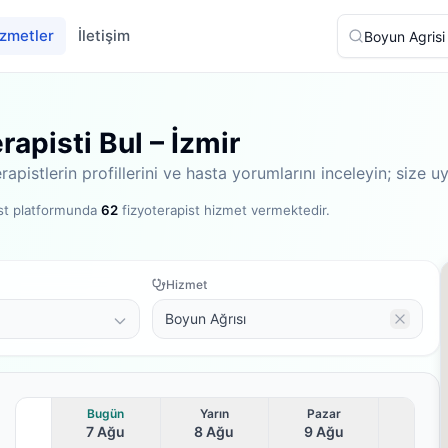
zmetler
İletişim
apisti Bul – İzmir
apistlerin profillerini ve hasta yorumlarını inceleyin; size
st platformunda
62
fizyoterapist hizmet vermektedir
.
Hizmet
Boyun Ağrısı
Bugün
Yarın
Pazar
7 Ağu
8 Ağu
9 Ağu