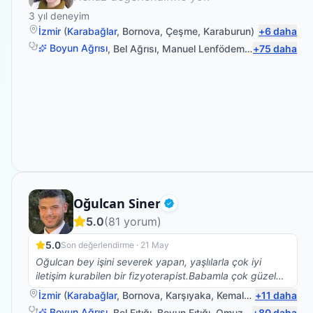
3
yıl deneyim
İzmir
(
Karabağlar
,
Bornova
,
Çeşme
,
Karaburun
)
+
6
daha
Boyun Ağrısı
,
Bel Ağrısı
,
Manuel Lenfödem Drenajı
+
75
daha
,
Pediat
Fizyoterapist
Oğulcan Siner
Doğrulanmış
5.0
(
81
yorum)
5.0
Son değerlendirme ·
21 May
Oğulcan bey işini severek yapan, yaşlılarla çok iyi
iletişim kurabilen bir fizyoterapist.Babamla çok güzel
ilgilendi.Kendisine çok teşekkür ederim.☺️
İzmir
(
Karabağlar
,
Bornova
,
Karşıyaka
,
Kemalpaşa
+
11
)
daha
Boyun Ağrısı
,
Bel Fıtığı
,
Boyun Fıtığı
,
Omuz Bağ Yaralanması
+
80
daha