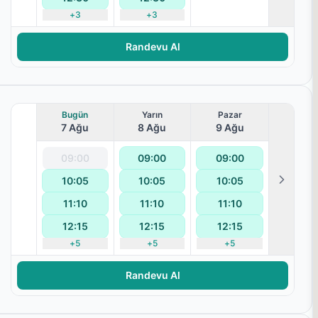
+
3
+
3
Randevu Al
Bugün
Yarın
Pazar
7 Ağu
8 Ağu
9 Ağu
09:00
09:00
09:00
10:05
10:05
10:05
11:10
11:10
11:10
12:15
12:15
12:15
+
5
+
5
+
5
Randevu Al