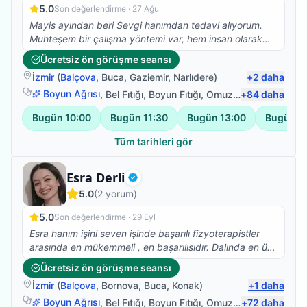
5.0
Son değerlendirme ·
27 Ağu
Mayis ayından beri Sevgi hanımdan tedavi alıyorum.
Muhteşem bir çalışma yöntemi var, hem insan olarak
hemde profesyonel olarak çok taktir ediyorum. Ve
Ücretsiz ön görüşme seansı
kesinlikle fizik tedavi, Kuru iğne, eksersiz ihtiyacı olan
İzmir
(
Balçova
,
Buca
,
Gaziemir
,
Narlıdere
)
+
2
daha
herkese tavsiye ediyorum.
Boyun Ağrısı
,
Bel Fıtığı
,
Boyun Fıtığı
,
Omuz Bağ Yaralanması
+
84
daha
Bugün
10:00
Bugün
11:30
Bugün
13:00
Bugün
1
Tüm tarihleri gör
Fizyoterapist
Esra Derli
Doğrulanmış
5.0
(
2
yorum)
5.0
Son değerlendirme ·
29 Eyl
Esra hanım işini seven işinde başarılı fizyoterapistler
arasında en mükemmeli , en başarılısıdır. Dalında en üst
mevkilerde en kısa zamanda olacağına eminim esra
Ücretsiz ön görüşme seansı
hanmla çalışmak isteyenlere tavsiye ederim biz çok
İzmir
(
Balçova
,
Bornova
,
Buca
,
Konak
)
+
1
daha
memnun kaldık memnun kalacağınıza eminim .
Boyun Ağrısı
,
Bel Fıtığı
,
Boyun Fıtığı
,
Omuz Bağ Yaralanması
+
72
daha