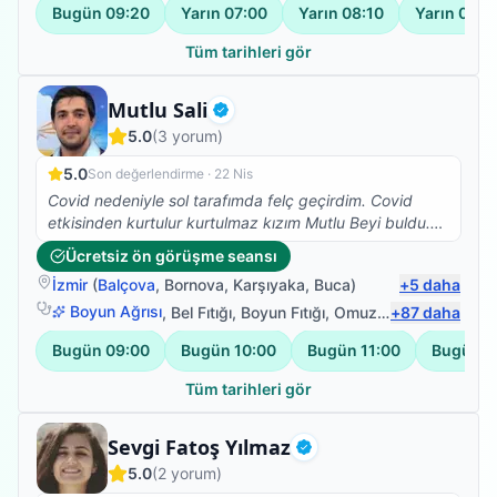
Bugün
09:20
Yarın
07:00
Yarın
08:10
Yarın
09:2
Tüm tarihleri gör
Fizyoterapist
Mutlu Sali
Doğrulanmış
5.0
(
3
yorum)
5.0
Son değerlendirme ·
22 Nis
Covid nedeniyle sol tarafımda felç geçirdim. Covid
etkisinden kurtulur kurtulmaz kızım Mutlu Beyi buldu.
Iyi ki de bulmuş, çok ilgili , bilgili , hastasına özen
Ücretsiz ön görüşme seansı
gösteren , beyefendi ,şahane bir insan. Kızım her yerde
İzmir
(
Balçova
,
Bornova
,
Karşıyaka
,
Buca
)
+
5
daha
anlatıyor ve öneriyor. Tanışmaktan ve birlikte çalışıyor
olmaktan cok memnunum. Sadece denge sorunum
Boyun Ağrısı
,
Bel Fıtığı
,
Boyun Fıtığı
,
Omuz Bağ Yaralanması
+
87
daha
kaldı ancak bacağım ve kolum işler halde. Saygılar
Bugün
09:00
Bugün
10:00
Bugün
11:00
Bugün
1
kendisine
Tüm tarihleri gör
Fizyoterapist
Sevgi Fatoş Yılmaz
Doğrulanmış
5.0
(
2
yorum)