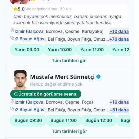
5.0
Son değerlendirme ·
30 Nis
Cem beyden çok memnunuz, babam önceden ayağa
kalkmak bile istemiyordu şimdi yataktan kendisi
kalkıyor yan koltuğa geçiyor, hareket etme konusunda
İzmir
(
Balçova
,
Bornova
,
Çeşme
,
Karşıyaka
)
+
10
daha
daha istekli. Çok teşekkür ederiz.
Boyun Ağrısı
,
Bel Fıtığı
,
Boyun Fıtığı
,
Omuz Bağ Yaralanması
+
76
daha
Yarın
09:00
Yarın
10:00
Yarın
11:00
Yarın
12:00
Tüm tarihleri gör
Fizyoterapist
Mustafa Mert Sünnetçi
Doğrulanmış
Henüz değerlendirme yok
Ücretsiz ön görüşme seansı
İzmir
(
Balçova
,
Bornova
,
Çeşme
,
Foça
)
+
16
daha
Boyun Ağrısı
,
Bel Fıtığı
,
Boyun Fıtığı
,
Omuz Bağ Yaralanması
+
81
daha
Bugün
09:30
Bugün
11:00
Bugün
12:30
Bugün
1
Tüm tarihleri gör