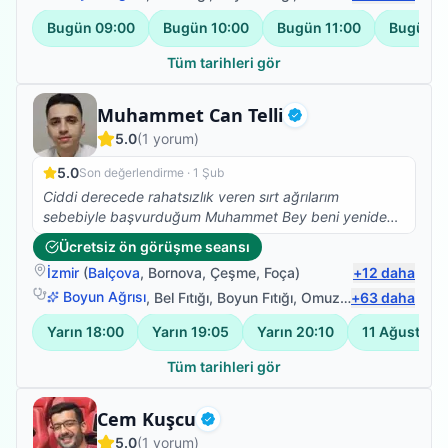
Bugün
09:00
Bugün
10:00
Bugün
11:00
Bugün
1
Tüm tarihleri gör
Fizyoterapist
Muhammet Can Telli
Doğrulanmış
5.0
(
1
yorum)
5.0
Son değerlendirme ·
1 Şub
Ciddi derecede rahatsızlık veren sırt ağrılarım
sebebiyle başvurduğum Muhammet Bey beni yeniden
sağlığıma kavuşturdu. Herkese gönül rahatlığıyla
Ücretsiz ön görüşme seansı
tavsiye ederim
İzmir
(
Balçova
,
Bornova
,
Çeşme
,
Foça
)
+
12
daha
Boyun Ağrısı
,
Bel Fıtığı
,
Boyun Fıtığı
,
Omuz Bağ Yaralanması
+
63
daha
Yarın
18:00
Yarın
19:05
Yarın
20:10
11 Ağustos
1
Tüm tarihleri gör
Fizyoterapist
Cem Kuşcu
Doğrulanmış
5.0
(
1
yorum)