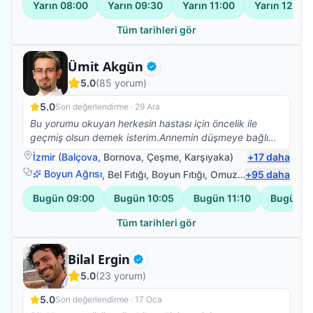
Yarın
08:00
Yarın
09:30
Yarın
11:00
Yarın
12:30
Tüm tarihleri gör
Fizyoterapist
Ümit Akgün
Doğrulanmış
5.0
(
85
yorum)
5.0
Son değerlendirme ·
29 Ara
Bu yorumu okuyan herkesin hastası için öncelik ile
geçmiş olsun demek isterim.Annemin düşmeye bağlı
beyin kanaması sonrası vücudunun sol tarafına
İzmir
(
Balçova
,
Bornova
,
Çeşme
,
Karşıyaka
)
+
17
daha
felç.oldu bu süreçte Ümit bey ile yolumuz buluştu ve
Boyun Ağrısı
,
Bel Fıtığı
,
Boyun Fıtığı
,
Omuz Bağ Yaralanması
+
95
daha
annem yaşına farklı kronik rahatsızlığına rağmen
yürüdü ve vücudunu kullabanilir hale geldi.Bunun için
Bugün
09:00
Bugün
10:05
Bugün
11:10
Bugün
1
teşekkür edemem yetmez,sanırım hastası olan 10
kişiye sorsak 50 si kendisi için içinden gelen yüm
Tüm tarihleri gör
olumlu sözleri söyler.Çünkü hiçbir hastalık tek kişi
yaşanmıyor tüm aile fertlerimiz bu süreçten
Fizyoterapist
Bilal Ergin
etkileniyor.İşte Ümit bey bunu başarıyor bizim ile
Doğrulanmış
5.0
(
23
yorum)
birlikte olmayı aileden biri olmayı ,o zamanda meslek
bilgisi ve insani değerleri ile başarılı oluyor.Kendisi
5.0
Son değerlendirme ·
17 Oca
gerek nezaketi gerek iş tutuşu gerek değerleri ile