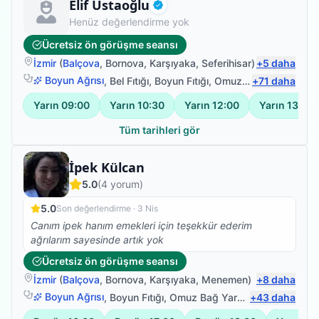
Fizyoterapist
Elif Ustaoğlu
Doğrulanmış
Henüz değerlendirme yok
Ücretsiz ön görüşme seansı
İzmir
(
Balçova
,
Bornova
,
Karşıyaka
,
Seferihisar
)
+
5
daha
Boyun Ağrısı
,
Bel Fıtığı
,
Boyun Fıtığı
,
Omuz Bağ Yaralanması
+
71
daha
Yarın
09:00
Yarın
10:30
Yarın
12:00
Yarın
13:30
Tüm tarihleri gör
Fizyoterapist
İpek Külcan
5.0
(
4
yorum)
5.0
Son değerlendirme ·
3 Nis
Canım ipek hanım emekleri için teşekkür ederim
ağrılarım sayesinde artık yok
Ücretsiz ön görüşme seansı
İzmir
(
Balçova
,
Bornova
,
Karşıyaka
,
Menemen
)
+
8
daha
Boyun Ağrısı
,
Boyun Fıtığı
,
Omuz Bağ Yaralanması
+
43
daha
,
Sırt Ağr