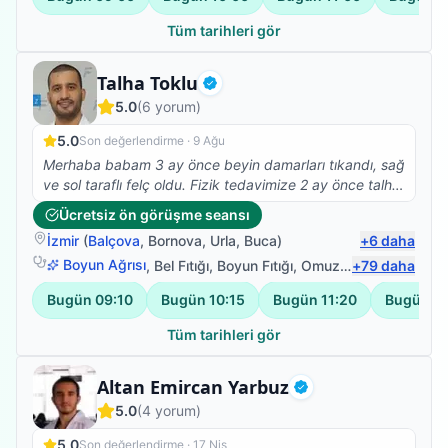
Tüm tarihleri gör
Fizyoterapist
Talha Toklu
Doğrulanmış
5.0
(
6
yorum)
5.0
Son değerlendirme ·
9 Ağu
Merhaba babam 3 ay önce beyin damarları tıkandı, sağ
ve sol taraflı felç oldu. Fizik tedavimize 2 ay önce talha
beyle başladık çok olumlu ve güzel sonuçlar aldık,
Ücretsiz ön görüşme seansı
şükürler olsun ki yatalak olan babam bugün ilk defa
İzmir
(
Balçova
,
Bornova
,
Urla
,
Buca
)
+
6
daha
kendi başına ayağa kalkabildi, çok mutluyum, talha
bey gerçekten de alanında çok iyi ve işini severek
Boyun Ağrısı
,
Bel Fıtığı
,
Boyun Fıtığı
,
Omuz Bağ Yaralanması
+
79
daha
yapıyor, ayrıyetten de çok mütevazi ve güler yüzlü
Bugün
09:10
Bugün
10:15
Bugün
11:20
Bugün
1
olması ayrı bir güzel. Tedavimiz şuanda da devam
ediyor, Buradan talha beye sonsuz teşekkürlerimi
Tüm tarihleri gör
iletiyorum, RABBİM her daim sizinle olsun.
Fizyoterapist
Altan Emircan Yarbuz
Doğrulanmış
5.0
(
4
yorum)
5.0
Son değerlendirme ·
17 Nis