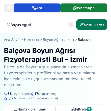
Ara
WhatsApp
Yakınımda Ara
Ana Sayfa
Hizmetler
Boyun Ağrısı
İzmir
Balçova
Balçova Boyun Ağrısı
Fizyoterapisti Bul – İzmir
Balçova'da Boyun Ağrısı alanında hizmet veren
fizyoterapistlerin profillerini ve hasta yorumlarını
inceleyin; size uygun uzmandan randevu talebi
oluşturun.
65
17
Fizyoterapist
Doğrulanmış
5
/5
Ort. Puan (
223
değerlendirme)
Harita görünümü
Filtrele
3