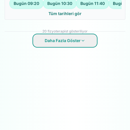
Bugün
09:20
Bugün
10:30
Bugün
11:40
Bugün
1
Tüm tarihleri gör
20
fizyoterapist gösteriliyor
Daha Fazla Göster