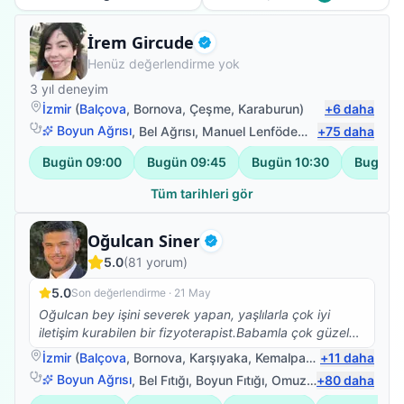
Fizyoterapist
İrem Gircude
Doğrulanmış
Henüz değerlendirme yok
3
yıl deneyim
İzmir
(
Balçova
,
Bornova
,
Çeşme
,
Karaburun
)
+
6
daha
Boyun Ağrısı
,
Bel Ağrısı
,
Manuel Lenfödem Drenajı
+
75
daha
,
Pediatr
Bugün
09:00
Bugün
09:45
Bugün
10:30
Bugün
1
Tüm tarihleri gör
Fizyoterapist
Oğulcan Siner
Doğrulanmış
5.0
(
81
yorum)
5.0
Son değerlendirme ·
21 May
Oğulcan bey işini severek yapan, yaşlılarla çok iyi
iletişim kurabilen bir fizyoterapist.Babamla çok güzel
ilgilendi.Kendisine çok teşekkür ederim.☺️
İzmir
(
Balçova
,
Bornova
,
Karşıyaka
,
Kemalpaşa
)
+
11
daha
Boyun Ağrısı
,
Bel Fıtığı
,
Boyun Fıtığı
,
Omuz Bağ Yaralanması
+
80
daha