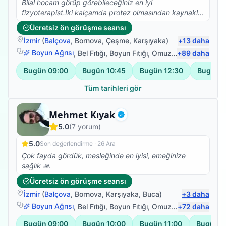
Bilal hocam görüp görebileceğiniz en iyi
saygımızı sevgimizi kazandı.TEŞEKKÜRLER Ümit bey
fizyoterapist.İki kalçamda protez olmasından kaynaklı
tüm değerleriniz için emeğinize,yüreğinize sağlık.
Skolyoz başlangıcı teşhisi kondu. Ağrılarımın artması
Ücretsiz ön görüşme seansı
nedeniyle fizyoterapist arayışına girdim ve Bilal
İzmir
(
Balçova
,
Bornova
,
Çeşme
,
Karşıyaka
)
+
13
daha
Hocamla çalışmaya başladık. Abartmıyorum iki
seanstan sonra belimdeki ağrılar yok oldu.Dik durmaya
Boyun Ağrısı
,
Bel Fıtığı
,
Boyun Fıtığı
,
Omuz Bağ Yaralanması
+
89
daha
başladım. Ve yürüyüşüm düzeldi.Kendisinin bilgisi
Bugün
09:00
Bugün
10:45
Bugün
12:30
Bugün
1
güleryüzü ve modum düştüğünde pozitif yaklaşımıyla
harika bir iş başardı. Kendimi çok iyi
Tüm tarihleri gör
hissediyorum.Fizyoterapim devam ediyor.Emeklerinize
sağlık.
Fizyoterapist
Mehmet Kıyak
Doğrulanmış
5.0
(
7
yorum)
5.0
Son değerlendirme ·
26 Ara
Çok fayda gördük, mesleğinde en iyisi, emeğinize
sağlık 🙏
Ücretsiz ön görüşme seansı
İzmir
(
Balçova
,
Bornova
,
Karşıyaka
,
Buca
)
+
3
daha
Boyun Ağrısı
,
Bel Fıtığı
,
Boyun Fıtığı
,
Omuz Bağ Yaralanması
+
72
daha
Bugün
09:00
Bugün
10:00
Bugün
11:00
Bugün
1