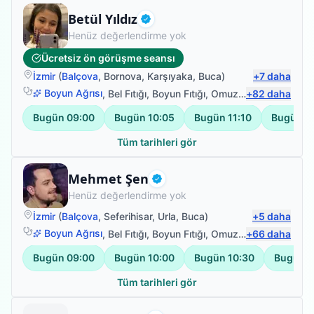
Fizyoterapist
Betül Yıldız
Doğrulanmış
Henüz değerlendirme yok
Ücretsiz ön görüşme seansı
İzmir
(
Balçova
,
Bornova
,
Karşıyaka
,
Buca
)
+
7
daha
Boyun Ağrısı
,
Bel Fıtığı
,
Boyun Fıtığı
,
Omuz Bağ Yaralanması
+
82
daha
Bugün
09:00
Bugün
10:05
Bugün
11:10
Bugün
1
Tüm tarihleri gör
Fizyoterapist
Mehmet Şen
Doğrulanmış
Henüz değerlendirme yok
İzmir
(
Balçova
,
Seferihisar
,
Urla
,
Buca
)
+
5
daha
Boyun Ağrısı
,
Bel Fıtığı
,
Boyun Fıtığı
,
Omuz Bağ Yaralanması
+
66
daha
Bugün
09:00
Bugün
10:00
Bugün
10:30
Bugün
1
Tüm tarihleri gör