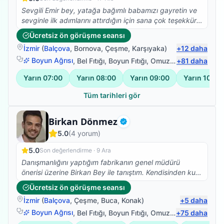
Sevgili Emir bey, yatağa bağımlı babamızı gayretin ve
sevginle ilk adımlarını attırdığın için sana çok teşekkür
ederiz. Yolun açık olsun...
Ücretsiz ön görüşme seansı
İzmir
(
Balçova
,
Bornova
,
Çeşme
,
Karşıyaka
)
+
12
daha
Boyun Ağrısı
,
Bel Fıtığı
,
Boyun Fıtığı
,
Omuz Bağ Yaralanması
+
81
daha
Yarın
07:00
Yarın
08:00
Yarın
09:00
Yarın
10:00
Tüm tarihleri gör
Fizyoterapist
Birkan Dönmez
Doğrulanmış
5.0
(
4
yorum)
5.0
Son değerlendirme ·
9 Ara
Danışmanlığını yaptığım fabrikanın genel müdürü
önerisi üzerine Birkan Bey ile tanıştım. Kendisinden kuru
iğne tedavisi aldım ve ilk seansta bile ağrılarımı hafifletti
Ücretsiz ön görüşme seansı
işinde tecrübeli ve gönül rahatlığı ile herkese tavsiye
İzmir
(
Balçova
,
Çeşme
,
Buca
,
Konak
)
+
5
daha
edebilirim.
Boyun Ağrısı
,
Bel Fıtığı
,
Boyun Fıtığı
,
Omuz Bağ Yaralanması
+
75
daha