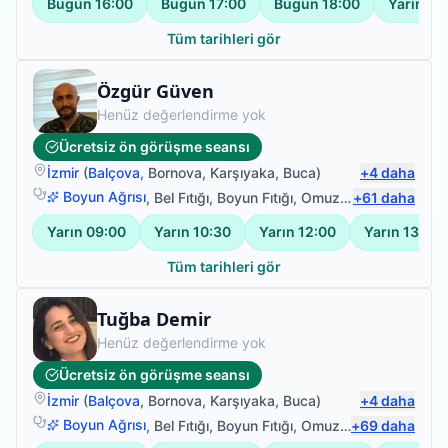
Bugün
16:00
Bugün
17:00
Bugün
18:00
Yarın
11
Tüm tarihleri gör
Fizyoterapist
Özgür Güven
Henüz değerlendirme yok
Ücretsiz ön görüşme seansı
İzmir
(
Balçova
,
Bornova
,
Karşıyaka
,
Buca
)
+
4
daha
Boyun Ağrısı
,
Bel Fıtığı
,
Boyun Fıtığı
,
Omuz Bağ Yaralanması
+
61
daha
Yarın
09:00
Yarın
10:30
Yarın
12:00
Yarın
13:30
Tüm tarihleri gör
Fizyoterapist
Tuğba Demir
Henüz değerlendirme yok
Ücretsiz ön görüşme seansı
İzmir
(
Balçova
,
Bornova
,
Karşıyaka
,
Buca
)
+
4
daha
Boyun Ağrısı
,
Bel Fıtığı
,
Boyun Fıtığı
,
Omuz Bağ Yaralanması
+
69
daha