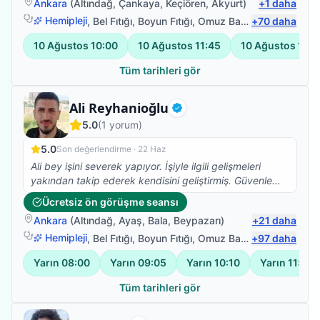
Ankara
(
Altındağ
,
Çankaya
,
Keçiören
,
Akyurt
)
+
1
daha
Hemipleji
,
Bel Fıtığı
,
Boyun Fıtığı
,
Omuz Bağ Yaralanması
+
70
daha
10 Ağustos
10:00
10 Ağustos
11:45
10 Ağustos
13:3
Tüm tarihleri gör
Uzman Fizyoterapist
Ali Reyhanioğlu
Doğrulanmış
5.0
(
1
yorum)
5.0
Son değerlendirme ·
22 Haz
Ali bey işini severek yapıyor. İşiyle ilgili gelişmeleri
yakından takip ederek kendisini geliştirmiş. Güvenle
tedavi olabilirsiniz. Ben memnun kaldım.
Ücretsiz ön görüşme seansı
Ankara
(
Altındağ
,
Ayaş
,
Bala
,
Beypazarı
)
+
21
daha
Hemipleji
,
Bel Fıtığı
,
Boyun Fıtığı
,
Omuz Bağ Yaralanması
+
97
daha
Yarın
08:00
Yarın
09:05
Yarın
10:10
Yarın
11:15
Tüm tarihleri gör