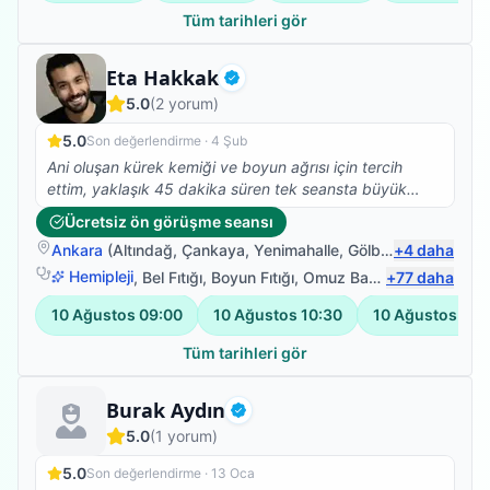
Tüm tarihleri gör
Fizyoterapist
Eta Hakkak
Doğrulanmış
5.0
(
2
yorum)
5.0
Son değerlendirme ·
4 Şub
Ani oluşan kürek kemiği ve boyun ağrısı için tercih
ettim, yaklaşık 45 dakika süren tek seansta büyük
ölçüde rahatlama sağladı, bilgilendirme, beyefendinin
Ücretsiz ön görüşme seansı
ilgisi ve uzmanlığı için teşekkür ederim.
Ankara
(
Altındağ
,
Çankaya
,
Yenimahalle
,
Gölbaşı
+
)
4
daha
Hemipleji
,
Bel Fıtığı
,
Boyun Fıtığı
,
Omuz Bağ Yaralanması
+
77
daha
10 Ağustos
09:00
10 Ağustos
10:30
10 Ağustos
12:
Tüm tarihleri gör
Fizyoterapist
Burak Aydın
Doğrulanmış
5.0
(
1
yorum)
5.0
Son değerlendirme ·
13 Oca