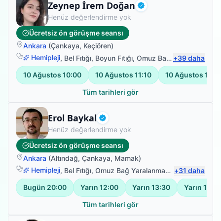
Fizyoterapist
Zeynep İrem Doğan
Doğrulanmış
Henüz değerlendirme yok
Ücretsiz ön görüşme seansı
Ankara
(
Çankaya
,
Keçiören
)
Hemipleji
,
Bel Fıtığı
,
Boyun Fıtığı
,
Omuz Bağ Yaralanması
+
39
daha
10 Ağustos
10:00
10 Ağustos
11:10
10 Ağustos
12:0
Tüm tarihleri gör
Fizyoterapist
Erol Baykal
Doğrulanmış
Henüz değerlendirme yok
Ücretsiz ön görüşme seansı
Ankara
(
Altındağ
,
Çankaya
,
Mamak
)
Hemipleji
,
Bel Fıtığı
,
Omuz Bağ Yaralanması
,
+
El Fizyoterapis
31
daha
Bugün
20:00
Yarın
12:00
Yarın
13:30
Yarın
15:0
Tüm tarihleri gör