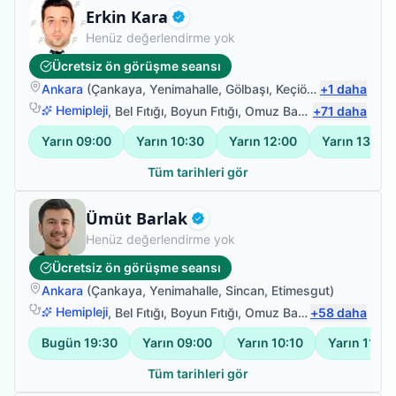
Uzman Fizyoterapist
Erkin Kara
Doğrulanmış
Henüz değerlendirme yok
Ücretsiz ön görüşme seansı
Ankara
(
Çankaya
,
Yenimahalle
,
Gölbaşı
,
Keçiören
+
)
1
daha
Hemipleji
,
Bel Fıtığı
,
Boyun Fıtığı
,
Omuz Bağ Yaralanması
+
71
daha
Yarın
09:00
Yarın
10:30
Yarın
12:00
Yarın
13:30
Tüm tarihleri gör
Fizyoterapist
Ümüt Barlak
Doğrulanmış
Henüz değerlendirme yok
Ücretsiz ön görüşme seansı
Ankara
(
Çankaya
,
Yenimahalle
,
Sincan
,
Etimesgut
)
Hemipleji
,
Bel Fıtığı
,
Boyun Fıtığı
,
Omuz Bağ Yaralanması
+
58
daha
Bugün
19:30
Yarın
09:00
Yarın
10:10
Yarın
11:20
Tüm tarihleri gör