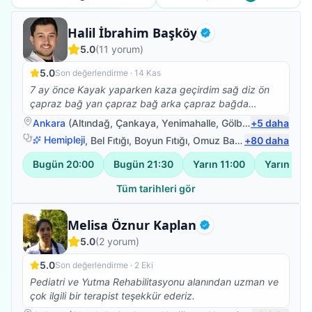
Fizyoterapist
Halil İbrahim Başköy
Doğrulanmış
5.0
(
11
yorum)
5.0
Son değerlendirme ·
14 Kas
7 ay önce Kayak yaparken kaza geçirdim sağ diz ön
çapraz bağ yan çapraz bağ arka çapraz bağda
kopmalar ve iç dış menisküs kopmaları oldu başarılı bir
Ankara
(
Altındağ
,
Çankaya
,
Yenimahalle
,
Gölbaşı
+
)
5
daha
amaliyattan sonra yürüme ve denge kaybı sorunlarım
Hemipleji
,
Bel Fıtığı
,
Boyun Fıtığı
,
Omuz Bağ Yaralanması
+
80
daha
vardı Halil İbrahim hocamla birlikte fizyoterapi
çalışmalarıma başladım bire bir ilgilendi bantlama
Bugün
20:00
Bugün
21:30
Yarın
11:00
Yarın
12:
sistemleri Manuel terapi birlikte ve nezaketi hoş görüşü
ve babacanlığıyla sabrıyla bilgisiyle tecrübesiyle kısa
Tüm tarihleri gör
zamanda yürüyüşüm ve denge kaybımı sorunlarının
üstesinden geldik gece gündüz ne zaman arasam
Fizyoterapist
Melisa Öznur Kaplan
ilgilendi gerektiği yerde kalkıp evime Bile geldigi oldu
Doğrulanmış
5.0
(
2
yorum)
her şey için çok teşekkür ederim HOCAM İYİKİ
VARSINIZ ( fizyoterapi için en güzel şey hastasının
5.0
Son değerlendirme ·
2 Eki
yürümesidir)
Pediatri ve Yutma Rehabilitasyonu alanından uzman ve
çok ilgili bir terapist teşekkür ederiz.