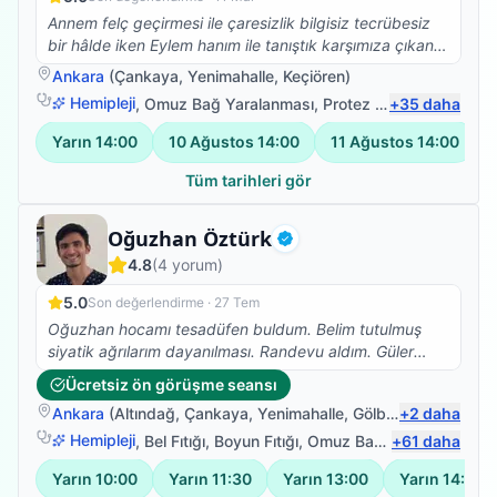
Annem felç geçirmesi ile çaresizlik bilgisiz tecrübesiz
bir hâlde iken Eylem hanım ile tanıştık karşımıza çıkan
bir şans oldu (şans küçük kalır kesinlikle)Allaha şükür
Ankara
(
Çankaya
,
Yenimahalle
,
Keçiören
)
ler olsun.Mesleginine olan aşkı etik duruşu ilk seanstan
Hemipleji
,
Omuz Bağ Yaralanması
,
Protez Fizyoterapisi
+
35
daha
,
Di
kendini belli ediyor sizi ticaret bir obje olarak değil
sağlığına kavuşturulması gereken bir emanet olarak
Yarın
14:00
10 Ağustos
14:00
11 Ağustos
14:00
görüyor gerçek bir profesyonel harika bir insan 🙏🙏🤲
🤲
Tüm tarihleri gör
Fizyoterapist
Oğuzhan Öztürk
Doğrulanmış
4.8
(
4
yorum)
5.0
Son değerlendirme ·
27 Tem
Oğuzhan hocamı tesadüfen buldum. Belim tutulmuş
siyatik ağrılarım dayanılması. Randevu aldım. Güler
yüzle karşıladı, muayene etti. Gereken terapileri
Ücretsiz ön görüşme seansı
uyguladı. Hadi kalk bir dedi hızlıca kalktım. Buna
Ankara
(
Altındağ
,
Çankaya
,
Yenimahalle
,
Gölbaşı
+
)
2
daha
inanamadım iki seansta bile bu etkiyi beklemiyorum.
Oturup kalkmıyordum ve dayanılmaz ağrılarım vardı.
Hemipleji
,
Bel Fıtığı
,
Boyun Fıtığı
,
Omuz Bağ Yaralanması
+
61
daha
Hocam müthiş bilgili donanımlı nazik emeğini esirgeme
Yarın
10:00
Yarın
11:30
Yarın
13:00
Yarın
14:30
biri. Yolu bahtı açık olsun iyi ki tanımışım hocam seni .