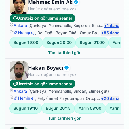
Fizyoterapist
Mehmet Emin Ak
Doğrulanmış
Henüz değerlendirme yok
Ücretsiz ön görüşme seansı
Ankara
(
Çankaya
,
Yenimahalle
,
Keçiören
,
Sincan
+
)
1
daha
Hemipleji
,
Bel Fıtığı
,
Boyun Fıtığı
,
Omuz Bağ Yaralanması
+
85
daha
Bugün
19:00
Bugün
20:00
Bugün
21:00
Yarın
08
Tüm tarihleri gör
Fizyoterapist
Hakan Boyacı
Doğrulanmış
Henüz değerlendirme yok
Ücretsiz ön görüşme seansı
Ankara
(
Çankaya
,
Yenimahalle
,
Sincan
,
Etimesgut
)
Hemipleji
,
Felç (İnme) Fizyoterapisi
,
Ortopedik Fizyoterapi
+
20
daha
Bugün
19:10
Bugün
20:15
Yarın
08:00
Yarın
09:
Tüm tarihleri gör