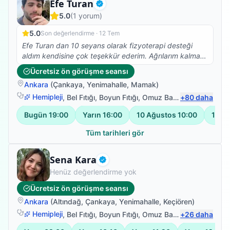
Fizyoterapist
Efe Turan
Doğrulanmış
5.0
(
1
yorum)
5.0
Son değerlendirme ·
12 Tem
Efe Turan dan 10 seyans olarak fizyoterapi desteği
aldım kendisine çok teşekkür ederim. Ağrılarım kalmadı
artık güne daha mutlu başlıyorum benim gibi kronik
Ücretsiz ön görüşme seansı
hastalıkları olan birisini hayatla tekrar barışık hale
Ankara
(
Çankaya
,
Yenimahalle
,
Mamak
)
getirdi. Kendisinin yolu açık olsun 🙏🙏🙏🙏
Hemipleji
,
Bel Fıtığı
,
Boyun Fıtığı
,
Omuz Bağ Yaralanması
+
80
daha
Bugün
19:00
Yarın
16:00
10 Ağustos
10:00
10 A
Tüm tarihleri gör
Fizyoterapist
Sena Kara
Doğrulanmış
Henüz değerlendirme yok
Ücretsiz ön görüşme seansı
Ankara
(
Altındağ
,
Çankaya
,
Yenimahalle
,
Keçiören
)
Hemipleji
,
Bel Fıtığı
,
Boyun Fıtığı
,
Omuz Bağ Yaralanması
+
26
daha