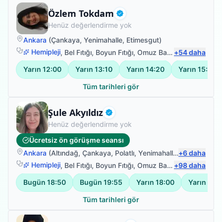
Fizyoterapist
Özlem Tokdam
Doğrulanmış
Henüz değerlendirme yok
Ankara
(
Çankaya
,
Yenimahalle
,
Etimesgut
)
Hemipleji
,
Bel Fıtığı
,
Boyun Fıtığı
,
Omuz Bağ Yaralanması
+
54
daha
Yarın
12:00
Yarın
13:10
Yarın
14:20
Yarın
15:30
Tüm tarihleri gör
Fizyoterapist
Şule Akyıldız
Doğrulanmış
Henüz değerlendirme yok
Ücretsiz ön görüşme seansı
Ankara
(
Altındağ
,
Çankaya
,
Polatlı
,
Yenimahalle
)
+
6
daha
Hemipleji
,
Bel Fıtığı
,
Boyun Fıtığı
,
Omuz Bağ Yaralanması
+
98
daha
Bugün
18:50
Bugün
19:55
Yarın
18:00
Yarın
19:
Tüm tarihleri gör