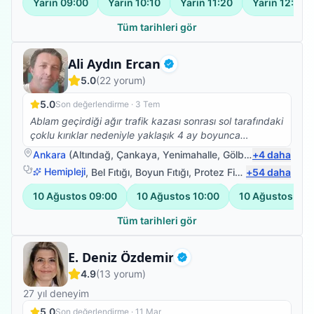
Yarın
09:00
Yarın
10:10
Yarın
11:20
Yarın
12:30
Tüm tarihleri gör
Fizyoterapist
Ali Aydın Ercan
Doğrulanmış
5.0
(
22
yorum)
5.0
Son değerlendirme ·
3 Tem
Ablam geçirdiği ağır trafik kazası sonrası sol tarafındaki
çoklu kırıklar nedeniyle yaklaşık 4 ay boyunca
yürüyemedi. Ameliyat sürecinin ardından Ali Hocamız
Ankara
(
Altındağ
,
Çankaya
,
Yenimahalle
,
Gölbaşı
+
)
4
daha
ile tanıştık ve tedavi sürecimizde bize büyük destek
Hemipleji
,
Bel Fıtığı
,
Boyun Fıtığı
,
Protez Fizyoterapisi
+
54
daha
oldu. Güler yüzü, sabrı ve profesyonelliği sayesinde
ablamın yeniden ayağa kalkma yolculuğunda çok
10 Ağustos
09:00
10 Ağustos
10:00
10 Ağustos
11:
önemli bir rol oynadı. Her seansa umut ve motivasyon
katarak ilerlememizi sağladı. Emekleri, ilgisi ve özverisi
Tüm tarihleri gör
için kendisine minnettarız. İyi ki yollarımız kesişmiş,
gönül rahatlığıyla tavsiye ediyoruz.
Fizyoterapist
E. Deniz Özdemir
Doğrulanmış
4.9
(
13
yorum)
27
yıl deneyim
5.0
Son değerlendirme ·
11 Mar