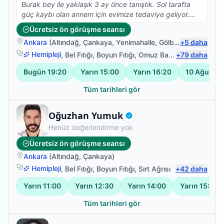
Burak bey ile yaklaşık 3 ay önce tanıştık. Sol tarafta
güç kaybı olan annem için evimize tedaviye geliyor.
Gerek saygısı gerekse tedavideki başarısı ile çok
Ücretsiz ön görüşme seansı
memnun kaldığımız bir hocamız. Çevreme tavsiye
Ankara
(
Altındağ
,
Çankaya
,
Yenimahalle
,
Gölbaşı
+
)
5
daha
ettiğim gibi burda da görüşlerimi bildirmek isterim.
Hemipleji
,
Bel Fıtığı
,
Boyun Fıtığı
,
Omuz Bağ Yaralanması
+
79
daha
Bugün
19:20
Yarın
15:00
Yarın
16:20
10 Ağustos
Tüm tarihleri gör
Uzman Fizyoterapist
Oğuzhan Yumuk
Doğrulanmış
Henüz değerlendirme yok
Ücretsiz ön görüşme seansı
Ankara
(
Altındağ
,
Çankaya
)
Hemipleji
,
Bel Fıtığı
,
Boyun Fıtığı
,
Sırt Ağrısı
+
42
daha
Yarın
11:00
Yarın
12:30
Yarın
14:00
Yarın
15:30
Tüm tarihleri gör