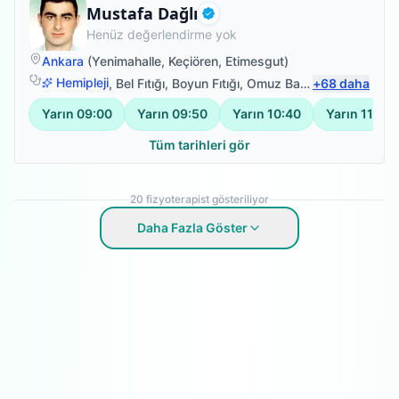
Fizyoterapist
Mustafa Dağlı
Doğrulanmış
Henüz değerlendirme yok
Ankara
(
Yenimahalle
,
Keçiören
,
Etimesgut
)
Hemipleji
,
Bel Fıtığı
,
Boyun Fıtığı
,
Omuz Bağ Yaralanması
+
68
daha
Yarın
09:00
Yarın
09:50
Yarın
10:40
Yarın
11:30
Tüm tarihleri gör
20
fizyoterapist gösteriliyor
Daha Fazla Göster