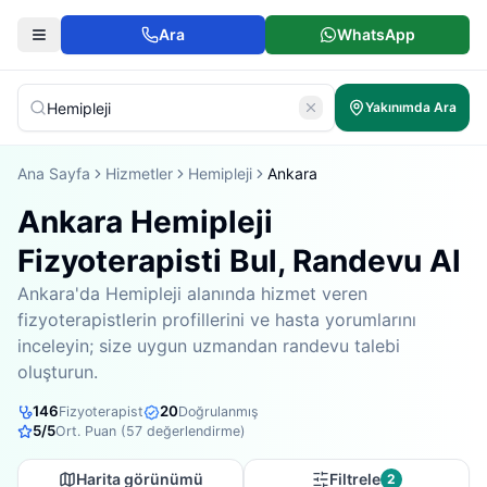
Ara
WhatsApp
Yakınımda Ara
Ana Sayfa
Hizmetler
Hemipleji
Ankara
Ankara Hemipleji
Fizyoterapisti Bul, Randevu Al
Ankara'da Hemipleji alanında hizmet veren
fizyoterapistlerin profillerini ve hasta yorumlarını
inceleyin; size uygun uzmandan randevu talebi
oluşturun.
146
20
Fizyoterapist
Doğrulanmış
5
/5
Ort. Puan (
57
değerlendirme)
Harita görünümü
Filtrele
2