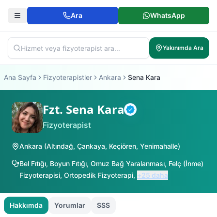
Ara
WhatsApp
Yakınımda Ara
Ana Sayfa
Fizyoterapistler
Ankara
Sena Kara
Fzt. Sena Kara
Doğrulanmış
Fizyoterapist
Ankara
(
Altındağ
,
Çankaya
,
Keçiören
,
Yenimahalle
)
Bel Fıtığı
,
Boyun Fıtığı
,
Omuz Bağ Yaralanması
,
Felç (İnme)
Fizyoterapisi
,
Ortopedik Fizyoterapi
,
+
25
daha
Hakkımda
Yorumlar
SSS