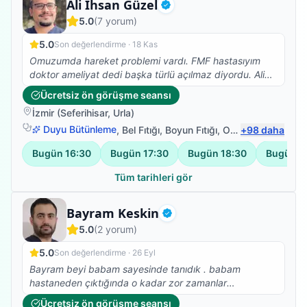
Fizyoterapist
Ali İhsan Güzel
Doğrulanmış
5.0
(
7
yorum)
5.0
Son değerlendirme ·
18 Kas
Omuzumda hareket problemi vardı. FMF hastasıyım
doktor ameliyat dedi başka türlü açılmaz diyordu. Ali
ihsan bey sayesinde omuzum açıldı. Doktoruma
Ücretsiz ön görüşme seansı
gösterdim omuzda açılma gördüğü için ne
İzmir
(
Seferihisar
,
Urla
)
yaptırıyorsan yaptırmaya devam et dedi. Ali ihsan bey
e çok teşşekkür ederim onun sayesinde ameliyattan
Duyu Bütünleme
,
Bel Fıtığı
,
Boyun Fıtığı
,
Omuz Bağ Yaralanması
+
98
daha
kurtuldum.
Bugün
16:30
Bugün
17:30
Bugün
18:30
Bugün
1
Tüm tarihleri gör
Fizyoterapist
Bayram Keskin
Doğrulanmış
5.0
(
2
yorum)
5.0
Son değerlendirme ·
26 Eyl
Bayram beyi babam sayesinde tanıdık . babam
hastaneden çıktığında o kadar zor zamanlar
geçiriyordu ki sol tarafı hissizdi oturamıyordu.
Ücretsiz ön görüşme seansı