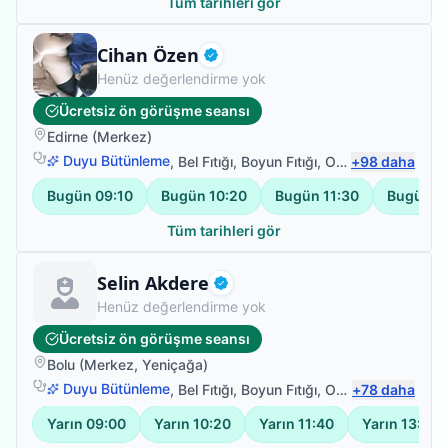
Tüm tarihleri gör
Fizyoterapist
Cihan Özen
Doğrulanmış
Henüz değerlendirme yok
Ücretsiz ön görüşme seansı
Edirne
(
Merkez
)
Duyu Bütünleme
,
Bel Fıtığı
,
Boyun Fıtığı
,
Omuz Bağ Yaralanması
+
98
daha
Bugün
09:10
Bugün
10:20
Bugün
11:30
Bugün
1
Tüm tarihleri gör
Fizyoterapist
Selin Akdere
Doğrulanmış
Henüz değerlendirme yok
Ücretsiz ön görüşme seansı
Bolu
(
Merkez
,
Yeniçağa
)
Duyu Bütünleme
,
Bel Fıtığı
,
Boyun Fıtığı
,
Omuz Bağ Yaralanması
+
78
daha
Yarın
09:00
Yarın
10:20
Yarın
11:40
Yarın
13:00