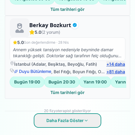
Tüm tarihleri gör
Uzman Fizyoterapist
Berkay Bozkurt
Doğrulanmış
5.0
(
2
yorum)
5.0
Son değerlendirme ·
28 Nis
Annem yüksek tansiyon nedeniyle beyninde damar
tıkanıklığı gelişti. Doktorlar sağ tarafının felç olduğunu
söylediğinde hayatımızın bittiğini düşündük. Ancak bu
İstanbul
(
Adalar
,
Beşiktaş
,
Beyoğlu
,
Fatih
)
+
14
daha
durumun fizik tedaviyle iyileştirilebilir olduğunu
Duyu Bütünleme
,
Bel Fıtığı
,
Boyun Fıtığı
,
Omuz Bağ Yaralanması
+
81
daha
öğrendiğimizde çok sevindik. Bir devlet kurumda fizik
tedavi almaya başladık ancak verilen tedavi yeterli
Bugün
19:00
Bugün
20:30
Yarın
19:00
Yarın
20:
gelmedi bu yüzden evden de desteklemeye karar
verdik. Bu süreçte bir tanıdığımızın vasıtasıyla Berkay
Tüm tarihleri gör
beyle tanıştık. Süreci ve neler yapmamız gerektiğini
uzun uzun anlattı. Önümüzdeki 6 ayın çok önemli
olduğunu ve bu süreçte tüm yapabileceklerimizi
20
fizyoterapist gösteriliyor
yapmamız konusunda bizi uyardı. Kendisinin de
Daha Fazla Göster
destekleriyle annem 3 ay sonra destekli de olsa adım
atmaya başladı. Şimdiler de çok daha iyi. Kendi
ihtiyaçlarını kendisi görebiliyor.