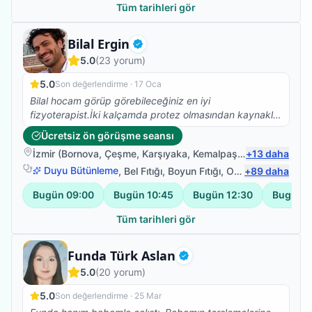
Tüm tarihleri gör
Fizyoterapist
Bilal Ergin
Doğrulanmış
5.0
(
23
yorum)
5.0
Son değerlendirme ·
17 Oca
Bilal hocam görüp görebileceğiniz en iyi
fizyoterapist.İki kalçamda protez olmasından kaynaklı
Skolyoz başlangıcı teşhisi kondu. Ağrılarımın artması
Ücretsiz ön görüşme seansı
nedeniyle fizyoterapist arayışına girdim ve Bilal
İzmir
(
Bornova
,
Çeşme
,
Karşıyaka
,
Kemalpaşa
)
+
13
daha
Hocamla çalışmaya başladık. Abartmıyorum iki
seanstan sonra belimdeki ağrılar yok oldu.Dik durmaya
Duyu Bütünleme
,
Bel Fıtığı
,
Boyun Fıtığı
,
Omuz Bağ Yaralanması
+
89
daha
başladım. Ve yürüyüşüm düzeldi.Kendisinin bilgisi
Bugün
09:00
Bugün
10:45
Bugün
12:30
Bugün
1
güleryüzü ve modum düştüğünde pozitif yaklaşımıyla
harika bir iş başardı. Kendimi çok iyi
Tüm tarihleri gör
hissediyorum.Fizyoterapim devam ediyor.Emeklerinize
sağlık.
Fizyoterapist
Funda Türk Aslan
Doğrulanmış
5.0
(
20
yorum)
5.0
Son değerlendirme ·
25 Mar