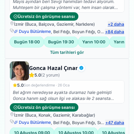
Mayis ayından beri Sevgi hanımdan tedavi alıyorum.
Muhteşem bir çalışma yöntemi var, hem insan olarak
hemde profesyonel olarak çok taktir ediyorum. Ve
Ücretsiz ön görüşme seansı
kesinlikle fizik tedavi, Kuru iğne, eksersiz ihtiyacı olan
İzmir
(
Buca
,
Balçova
,
Gaziemir
,
Narlıdere
)
+
2
daha
herkese tavsiye ediyorum.
Duyu Bütünleme
,
Bel Fıtığı
,
Boyun Fıtığı
,
Omuz Bağ Yaralanması
+
84
daha
Bugün
18:00
Bugün
19:30
Yarın
10:00
Yarın
11:0
Tüm tarihleri gör
Fizyoterapist
Gonca Hazal Çınar
Doğrulanmış
5.0
(
2
yorum)
5.0
Son değerlendirme ·
26 Oca
Bel ağrım neredeyse ayakta duramaz hale gelmişti
Gonca hanım sağ olsun ilgi ve alakası ile 2 seansta
belimdeki ağrı ve bacaklarımdaki çekmeler sona erdi
Ücretsiz ön görüşme seansı
fizyoterapi hareketlerime devam ediyorum ve kendimi
İzmir
(
Buca
,
Konak
,
Gaziemir
,
Karabağlar
)
daha formda hissediyorum teşekkürler Gonca hanım
Duyu Bütünleme
,
Bel Fıtığı
,
Boyun Fıtığı
,
Sırt Ağrısı
+
47
daha
10 Ağustos
09:00
10 Ağustos
10:00
10 Ağustos
11: