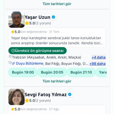
Tüm tarihleri gör
Fizyoterapist
Yaşar Uzun
Doğrulanmış
5.0
(
3
yorum)
5.0
Son değerlendirme ·
21 Tem
Yaşar beyi kardeşime serebral palsi tanısı konulduktan
sonra araştırıp öneriler sonucunda tanıdık. Kendisi bizi
hastalıkla ilgili bilgilendirdi ve süreci ayrıntılı bir şekilde
Ücretsiz ön görüşme seansı
anlattı. Kardeşimle her konuda çok ilgilendi ve
Trabzon
(
Akçaabat
,
Araklı
,
Arsin
,
Maçka
)
+
4
daha
kardeşim seanslara çok severek katılıyor. 2 aydır
çalışıyorlar ve kardeşim günlük aktivitelerini çok rahat
Duyu Bütünleme
,
Bel Fıtığı
,
Boyun Fıtığı
,
Omuz Bağ Yaralanması
+
98
daha
yerine getirebiliyor, özellikle her gün yürümesi daha da
Bugün
19:00
Bugün
20:05
Bugün
21:10
Yarın
17
düzeliyor. Biz çok memnunuz hepimiz kardeşimdeki
iyileşmenin farkındayız, seanslarımıza devam ediyoruz.
Tüm tarihleri gör
Her şey için Yaşar bey’e çok teşekkür ederiz.
Fizyoterapist
Sevgi Fatoş Yılmaz
Doğrulanmış
5.0
(
2
yorum)
5.0
Son değerlendirme ·
27 Ağu