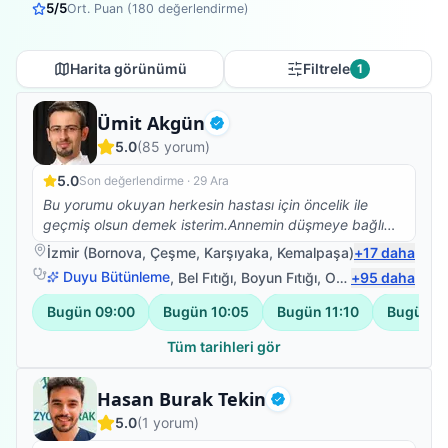
5
/5
Ort. Puan (
180
değerlendirme)
Harita görünümü
Filtrele
1
Fizyoterapist
Ümit Akgün
Doğrulanmış
5.0
(
85
yorum)
5.0
Son değerlendirme ·
29 Ara
Bu yorumu okuyan herkesin hastası için öncelik ile
geçmiş olsun demek isterim.Annemin düşmeye bağlı
beyin kanaması sonrası vücudunun sol tarafına
İzmir
(
Bornova
,
Çeşme
,
Karşıyaka
,
Kemalpaşa
)
+
17
daha
felç.oldu bu süreçte Ümit bey ile yolumuz buluştu ve
Duyu Bütünleme
,
Bel Fıtığı
,
Boyun Fıtığı
,
Omuz Bağ Yaralanması
+
95
daha
annem yaşına farklı kronik rahatsızlığına rağmen
yürüdü ve vücudunu kullabanilir hale geldi.Bunun için
Bugün
09:00
Bugün
10:05
Bugün
11:10
Bugün
1
teşekkür edemem yetmez,sanırım hastası olan 10
kişiye sorsak 50 si kendisi için içinden gelen yüm
Tüm tarihleri gör
olumlu sözleri söyler.Çünkü hiçbir hastalık tek kişi
yaşanmıyor tüm aile fertlerimiz bu süreçten
Fizyoterapist
Hasan Burak Tekin
etkileniyor.İşte Ümit bey bunu başarıyor bizim ile
Doğrulanmış
5.0
(
1
yorum)
birlikte olmayı aileden biri olmayı ,o zamanda meslek
bilgisi ve insani değerleri ile başarılı oluyor.Kendisi