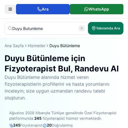
Ara
WhatsApp
Yakınımda Ara
Ana Sayfa
Hizmetler
Duyu Bütünleme
Duyu Bütünleme için
Fizyoterapist Bul, Randevu Al
Duyu Bütünleme alanında hizmet veren
fizyoterapistlerin profillerini ve hasta yorumlarını
inceleyin; size uygun uzmandan randevu talebi
oluşturun.
Ağustos 2026
itibarıyla
Türkiye genelinde
Özel Fizyoterapist
platformunda
245
fizyoterapist hizmet vermektedir
.
245
20
Fizyoterapist
Doğrulanmış