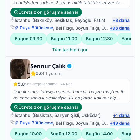
kendisinden sadece 2 seans aldık tabi bize egzersiz
programı yazdı ve uymamızı istedi kendisi çok güler
Ücretsiz ön görüşme seansı
yüzlü ve maddiyatı ikinci planda tutan birisi kendisine
İstanbul
(
Bakırköy
,
Beşiktaş
,
Beyoğlu
,
Fatih
)
+
8
daha
buradan selam olsun egzersizlere devam :)
Duyu Bütünleme
,
Bel Fıtığı
,
Boyun Fıtığı
,
Omuz Bağ Yaralanması
+
98
daha
Bugün
09:30
Bugün
11:00
Bugün
12:30
Yarın
09
Tüm tarihleri gör
Fizyoterapist
Şennur Çalık
Doğrulanmış
5.0
(
4
yorum)
5.0
Son değerlendirme ·
24 Kas
Donuk omuz tanısıyla şennur hanıma başvurmuştum 6
ay önce tanıdık vesilesiyle. İlk başlarda kolumu hiç
kullanamazken şennur hanım sayesinde kolum eski
Ücretsiz ön görüşme seansı
perfomansına geri döndü. Çok teşekkür ederim
İstanbul
(
Beşiktaş
,
Sarıyer
,
Şişli
,
Üsküdar
)
+
1
daha
kendisine.
Duyu Bütünleme
,
Bel Fıtığı
,
Boyun Fıtığı
,
Omuz Bağ Yaralanması
+
49
daha
Bugün
10:00
Bugün
12:00
Bugün
14:00
Bugün
1