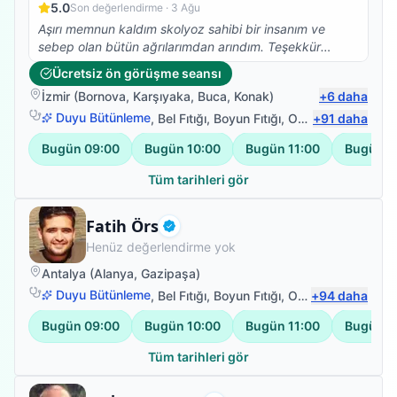
5.0
Son değerlendirme ·
3 Ağu
gerek nezaketi gerek iş tutuşu gerek değerleri ile
Aşırı memnun kaldım skolyoz sahibi bir insanım ve
saygımızı sevgimizi kazandı.TEŞEKKÜRLER Ümit bey
sebep olan bütün ağrılarımdan arındım. Teşekkür
tüm değerleriniz için emeğinize,yüreğinize sağlık.
ederim Burak Bey
Ücretsiz ön görüşme seansı
İzmir
(
Bornova
,
Karşıyaka
,
Buca
,
Konak
)
+
6
daha
Duyu Bütünleme
,
Bel Fıtığı
,
Boyun Fıtığı
,
Omuz Bağ Yaralanması
+
91
daha
Bugün
09:00
Bugün
10:00
Bugün
11:00
Bugün
1
Tüm tarihleri gör
Fizyoterapist
Fatih Örs
Doğrulanmış
Henüz değerlendirme yok
Antalya
(
Alanya
,
Gazipaşa
)
Duyu Bütünleme
,
Bel Fıtığı
,
Boyun Fıtığı
,
Omuz Bağ Yaralanması
+
94
daha
Bugün
09:00
Bugün
10:00
Bugün
11:00
Bugün
1
Tüm tarihleri gör