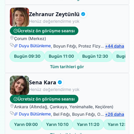
Fizyoterapist
Zehranur Zeytünlü
Doğrulanmış
Henüz değerlendirme yok
Ücretsiz ön görüşme seansı
Çorum
(
Merkez
)
Duyu Bütünleme
,
Boyun Fıtığı
,
Protez Fizyoterapisi
+
44
daha
,
Sırt Ağr
Bugün
09:30
Bugün
11:00
Bugün
12:30
Bugün
1
Tüm tarihleri gör
Fizyoterapist
Sena Kara
Doğrulanmış
Henüz değerlendirme yok
Ücretsiz ön görüşme seansı
Ankara
(
Altındağ
,
Çankaya
,
Yenimahalle
,
Keçiören
)
Duyu Bütünleme
,
Bel Fıtığı
,
Boyun Fıtığı
,
Omuz Bağ Yaralanması
+
26
daha
Yarın
09:00
Yarın
10:10
Yarın
11:20
Yarın
12:30