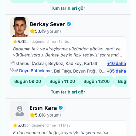
Tüm tarihleri gör
Fizyoterapist
Berkay Sever
Doğrulanmış
5.0
(
9
yorum)
5.0
Son değerlendirme ·
15 Nis
Babamın fıtık ve kireçlenme yüzünden ağrıları vardı ve
yürüyemiyordu. Berkay bey’in fizik tedavisi sonrasında
yürümeye başladı ve ağrıları da geçti. Kendisine çok
İstanbul
(
Adalar
,
Beykoz
,
Kadıköy
,
Kartal
)
+
10
daha
teşekkür ederiz. 🙏🙏🙏
Duyu Bütünleme
,
Bel Fıtığı
,
Boyun Fıtığı
,
Omuz Bağ Yaralanması
+
85
daha
Bugün
09:00
Bugün
11:00
Bugün
13:00
Bugün
1
Tüm tarihleri gör
Fizyoterapist
Ersin Kara
Doğrulanmış
5.0
(
8
yorum)
5.0
Son değerlendirme ·
11 May
Erdal hocama bel fıtığı şikayetiyle başvurmuştuk