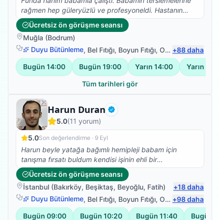
Funda hanım babamla çalıştı. Babamın terslemelerine
rağmen hep güleryüzlü ve profesyoneldi. Hastanın
durumuna göre etkili hareketler belirleyerek çalıştılar.
Ücretsiz ön görüşme seansı
Uzmanlığını hep hissettirdi. Hata ilk tedavi sonrası
Muğla
(
Bodrum
)
belirgin değişimi gözlemledik Kendisi ile tanıştığıma çok
memnunum. Bence sağlık için ihityaç duyduğunuzda
Duyu Bütünleme
,
Bel Fıtığı
,
Boyun Fıtığı
,
Omuz Bağ Yaralanması
+
88
daha
gözünüz kapalı seçebileceğiniz bir isim... Teşekkürler
Bugün
14:00
Bugün
19:00
Yarın
14:00
Yarın
19:
Funda Hanım
Tüm tarihleri gör
Fizyoterapist
Harun Duran
Doğrulanmış
5.0
(
11
yorum)
5.0
Son değerlendirme ·
9 Eyl
Harun beyle yatağa bağımlı hemipleji babam için
tanışma fırsatı buldum kendisi işinin ehli bir
fizyoterapist herkese tavsiye ederim.
Ücretsiz ön görüşme seansı
İstanbul
(
Bakırköy
,
Beşiktaş
,
Beyoğlu
,
Fatih
)
+
18
daha
Duyu Bütünleme
,
Bel Fıtığı
,
Boyun Fıtığı
,
Omuz Bağ Yaralanması
+
98
daha
Bugün
09:00
Bugün
10:20
Bugün
11:40
Bugün
1