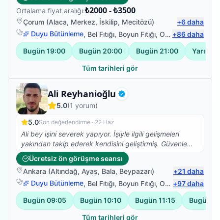
trakeostomisi vardı ve nefes almada zorlanıyordu.
₺2000 - ₺3500
Ortalama fiyat aralığı:
Bayram bey'e ne kadar teşekkür etsek az. Uyguladığı
fizik tedavi ve nefes terapileri ile babam kısa sürede
Çorum
(
Alaca
,
Merkez
,
İskilip
,
Mecitözü
)
+
6
daha
ayaklandı üstelik bir hastaya nasıl moral verileceğini iyi
Duyu Bütünleme
,
Bel Fıtığı
,
Boyun Fıtığı
,
Omuz Bağ Yaralanması
+
86
daha
biliyor. Çok memnun kaldık sonsuz minnettarız
Bugün
19:00
Bugün
20:00
Bugün
21:00
Yarın
19
Tüm tarihleri gör
Uzman Fizyoterapist
Ali Reyhanioğlu
Doğrulanmış
5.0
(
1
yorum)
5.0
Son değerlendirme ·
22 Haz
Ali bey işini severek yapıyor. İşiyle ilgili gelişmeleri
yakından takip ederek kendisini geliştirmiş. Güvenle
tedavi olabilirsiniz. Ben memnun kaldım.
Ücretsiz ön görüşme seansı
Ankara
(
Altındağ
,
Ayaş
,
Bala
,
Beypazarı
)
+
21
daha
Duyu Bütünleme
,
Bel Fıtığı
,
Boyun Fıtığı
,
Omuz Bağ Yaralanması
+
97
daha
Bugün
09:05
Bugün
10:10
Bugün
11:15
Bugün
1
Tüm tarihleri gör