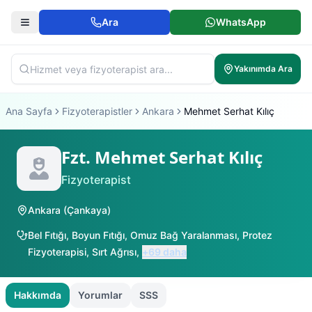
Ara
WhatsApp
Yakınımda Ara
Ana Sayfa
Fizyoterapistler
Ankara
Mehmet Serhat Kılıç
Fzt. Mehmet Serhat Kılıç
Fizyoterapist
Ankara
(
Çankaya
)
Bel Fıtığı
,
Boyun Fıtığı
,
Omuz Bağ Yaralanması
,
Protez
Fizyoterapisi
,
Sırt Ağrısı
,
+
69
daha
Hakkımda
Yorumlar
SSS