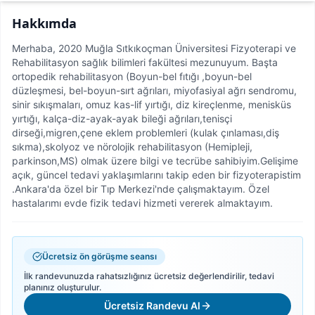
Hakkımda
Merhaba, 2020 Muğla Sıtkıkoçman Üniversitesi Fizyoterapi ve
Rehabilitasyon sağlık bilimleri fakültesi mezunuyum. Başta
ortopedik rehabilitasyon (Boyun-bel fıtığı ,boyun-bel
düzleşmesi, bel-boyun-sırt ağrıları, miyofasiyal ağrı sendromu,
sinir sıkışmaları, omuz kas-lif yırtığı, diz kireçlenme, menisküs
yırtığı, kalça-diz-ayak-ayak bileği ağrıları,tenisçi
dirseği,migren,çene eklem problemleri (kulak çınlaması,diş
sıkma),skolyoz ve nörolojik rehabilitasyon (Hemipleji,
parkinson,MS) olmak üzere bilgi ve tecrübe sahibiyim.Gelişime
açık, güncel tedavi yaklaşımlarını takip eden bir fizyoterapistim
.Ankara'da özel bir Tıp Merkezi'nde çalışmaktayım. Özel
hastalarımı evde fizik tedavi hizmeti vererek almaktayım.
Ücretsiz ön görüşme seansı
İlk randevunuzda rahatsızlığınız ücretsiz değerlendirilir, tedavi
planınız oluşturulur.
Ücretsiz Randevu Al