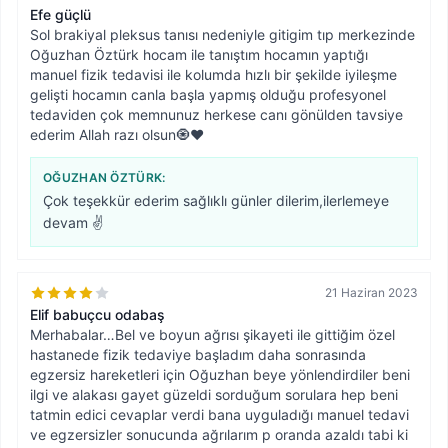
Efe güçlü
Sol brakiyal pleksus tanısı nedeniyle gitigim tıp merkezinde
Oğuzhan Öztürk hocam ile tanıştım hocamın yaptığı
manuel fizik tedavisi ile kolumda hızlı bir şekilde iyileşme
gelişti hocamın canla başla yapmış olduğu profesyonel
tedaviden çok memnunuz herkese canı gönülden tavsiye
ederim Allah razı olsun🧿♥️
OĞUZHAN ÖZTÜRK
:
Çok teşekkür ederim sağlıklı günler dilerim,ilerlemeye
devam ✌️
21 Haziran 2023
Elif babuçcu odabaş
Merhabalar…Bel ve boyun ağrısı şikayeti ile gittiğim özel
hastanede fizik tedaviye başladım daha sonrasında
egzersiz hareketleri için Oğuzhan beye yönlendirdiler beni
ilgi ve alakası gayet güzeldi sorduğum sorulara hep beni
tatmin edici cevaplar verdi bana uyguladığı manuel tedavi
ve egzersizler sonucunda ağrılarım p oranda azaldı tabi ki