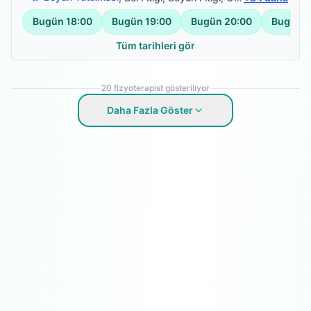
Bugün
18:00
Bugün
19:00
Bugün
20:00
Bugün
2
Tüm tarihleri gör
20
fizyoterapist gösteriliyor
Daha Fazla Göster