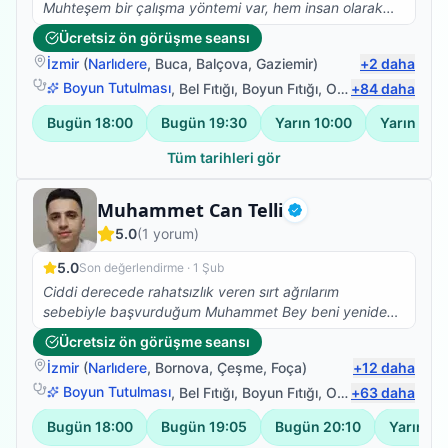
Muhteşem bir çalışma yöntemi var, hem insan olarak
hemde profesyonel olarak çok taktir ediyorum. Ve
Ücretsiz ön görüşme seansı
kesinlikle fizik tedavi, Kuru iğne, eksersiz ihtiyacı olan
İzmir
(
Narlıdere
,
Buca
,
Balçova
,
Gaziemir
)
+
2
daha
herkese tavsiye ediyorum.
Boyun Tutulması
,
Bel Fıtığı
,
Boyun Fıtığı
,
Omuz Bağ Yaralanması
+
84
daha
Bugün
18:00
Bugün
19:30
Yarın
10:00
Yarın
11:0
Tüm tarihleri gör
Fizyoterapist
Muhammet Can Telli
Doğrulanmış
5.0
(
1
yorum)
5.0
Son değerlendirme ·
1 Şub
Ciddi derecede rahatsızlık veren sırt ağrılarım
sebebiyle başvurduğum Muhammet Bey beni yeniden
sağlığıma kavuşturdu. Herkese gönül rahatlığıyla
Ücretsiz ön görüşme seansı
tavsiye ederim
İzmir
(
Narlıdere
,
Bornova
,
Çeşme
,
Foça
)
+
12
daha
Boyun Tutulması
,
Bel Fıtığı
,
Boyun Fıtığı
,
Omuz Bağ Yaralanması
+
63
daha
Bugün
18:00
Bugün
19:05
Bugün
20:10
Yarın
13