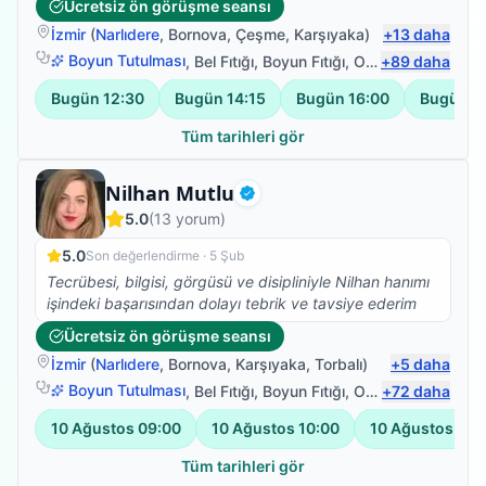
Ücretsiz ön görüşme seansı
nedeniyle fizyoterapist arayışına girdim ve Bilal
İzmir
(
Narlıdere
,
Bornova
,
Çeşme
,
Karşıyaka
)
+
13
daha
Hocamla çalışmaya başladık. Abartmıyorum iki
seanstan sonra belimdeki ağrılar yok oldu.Dik durmaya
Boyun Tutulması
,
Bel Fıtığı
,
Boyun Fıtığı
,
Omuz Bağ Yaralanması
+
89
daha
başladım. Ve yürüyüşüm düzeldi.Kendisinin bilgisi
Bugün
12:30
Bugün
14:15
Bugün
16:00
Bugün
1
güleryüzü ve modum düştüğünde pozitif yaklaşımıyla
harika bir iş başardı. Kendimi çok iyi
Tüm tarihleri gör
hissediyorum.Fizyoterapim devam ediyor.Emeklerinize
sağlık.
Fizyoterapist
Nilhan Mutlu
Doğrulanmış
5.0
(
13
yorum)
5.0
Son değerlendirme ·
5 Şub
Tecrübesi, bilgisi, görgüsü ve disipliniyle Nilhan hanımı
işindeki başarısından dolayı tebrik ve tavsiye ederim
Ücretsiz ön görüşme seansı
İzmir
(
Narlıdere
,
Bornova
,
Karşıyaka
,
Torbalı
)
+
5
daha
Boyun Tutulması
,
Bel Fıtığı
,
Boyun Fıtığı
,
Omuz Bağ Yaralanması
+
72
daha
10 Ağustos
09:00
10 Ağustos
10:00
10 Ağustos
11:
Tüm tarihleri gör