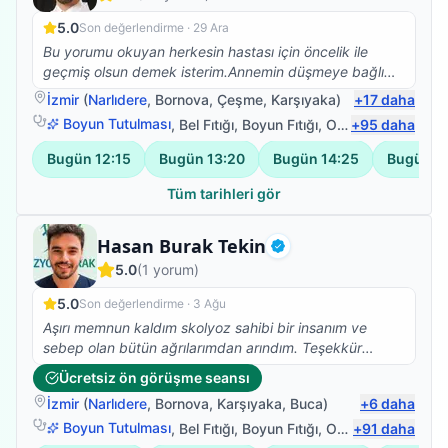
5.0
Son değerlendirme ·
29 Ara
Bu yorumu okuyan herkesin hastası için öncelik ile
geçmiş olsun demek isterim.Annemin düşmeye bağlı
beyin kanaması sonrası vücudunun sol tarafına
İzmir
(
Narlıdere
,
Bornova
,
Çeşme
,
Karşıyaka
)
+
17
daha
felç.oldu bu süreçte Ümit bey ile yolumuz buluştu ve
Boyun Tutulması
,
Bel Fıtığı
,
Boyun Fıtığı
,
Omuz Bağ Yaralanması
+
95
daha
annem yaşına farklı kronik rahatsızlığına rağmen
yürüdü ve vücudunu kullabanilir hale geldi.Bunun için
Bugün
12:15
Bugün
13:20
Bugün
14:25
Bugün
1
teşekkür edemem yetmez,sanırım hastası olan 10
kişiye sorsak 50 si kendisi için içinden gelen yüm
Tüm tarihleri gör
olumlu sözleri söyler.Çünkü hiçbir hastalık tek kişi
yaşanmıyor tüm aile fertlerimiz bu süreçten
Fizyoterapist
Hasan Burak Tekin
etkileniyor.İşte Ümit bey bunu başarıyor bizim ile
Doğrulanmış
5.0
(
1
yorum)
birlikte olmayı aileden biri olmayı ,o zamanda meslek
bilgisi ve insani değerleri ile başarılı oluyor.Kendisi
5.0
Son değerlendirme ·
3 Ağu
gerek nezaketi gerek iş tutuşu gerek değerleri ile
Aşırı memnun kaldım skolyoz sahibi bir insanım ve
saygımızı sevgimizi kazandı.TEŞEKKÜRLER Ümit bey
sebep olan bütün ağrılarımdan arındım. Teşekkür
tüm değerleriniz için emeğinize,yüreğinize sağlık.
ederim Burak Bey
Ücretsiz ön görüşme seansı
İzmir
(
Narlıdere
,
Bornova
,
Karşıyaka
,
Buca
)
+
6
daha
Boyun Tutulması
,
Bel Fıtığı
,
Boyun Fıtığı
,
Omuz Bağ Yaralanması
+
91
daha