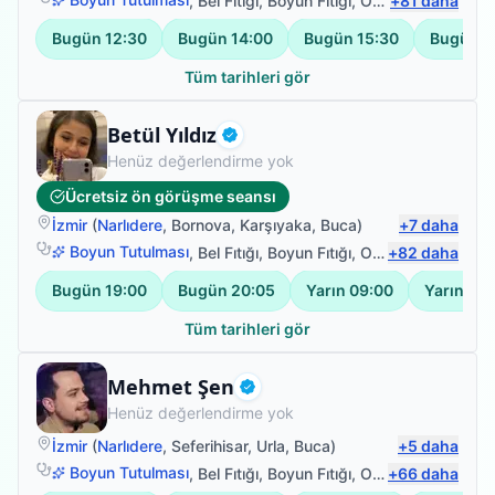
,
Bel Fıtığı
,
Boyun Fıtığı
,
Omuz Bağ Yaralanması
+
81
daha
Bugün
12:30
Bugün
14:00
Bugün
15:30
Bugün
1
Tüm tarihleri gör
Fizyoterapist
Betül Yıldız
Doğrulanmış
Henüz değerlendirme yok
Ücretsiz ön görüşme seansı
İzmir
(
Narlıdere
,
Bornova
,
Karşıyaka
,
Buca
)
+
7
daha
Boyun Tutulması
,
Bel Fıtığı
,
Boyun Fıtığı
,
Omuz Bağ Yaralanması
+
82
daha
Bugün
19:00
Bugün
20:05
Yarın
09:00
Yarın
10:
Tüm tarihleri gör
Fizyoterapist
Mehmet Şen
Doğrulanmış
Henüz değerlendirme yok
İzmir
(
Narlıdere
,
Seferihisar
,
Urla
,
Buca
)
+
5
daha
Boyun Tutulması
,
Bel Fıtığı
,
Boyun Fıtığı
,
Omuz Bağ Yaralanması
+
66
daha