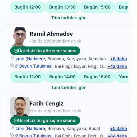
Bugün
12:00
Bugün
13:30
Bugün
15:00
Bugün
1
Tüm tarihleri gör
Fizyoterapist
Ramil Ahmadov
Henüz değerlendirme yok
Ücretsiz ön görüşme seansı
İzmir
(
Narlıdere
,
Bornova
,
Karşıyaka
,
Kemalpaşa
+
)
6
daha
Boyun Tutulması
,
Bel Fıtığı
,
Boyun Fıtığı
,
Omuz Bağ Yaralanması
+
42
daha
Bugün
12:00
Bugün
14:00
Bugün
16:00
Yarın
10
Tüm tarihleri gör
Fizyoterapist
Fatih Cengiz
Henüz değerlendirme yok
Ücretsiz ön görüşme seansı
İzmir
(
Narlıdere
,
Bornova
,
Karşıyaka
,
Buca
)
+
5
daha
Boyun Tutulması
,
Bel Fıtığı
,
Boyun Fıtığı
,
Omuz Bağ Yaralanması
+
84
daha