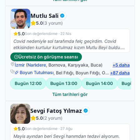
Fizyoterapist
Mutlu Sali
Doğrulanmış
5.0
(
3
yorum)
5.0
Son değerlendirme ·
22 Nis
Covid nedeniyle sol tarafımda felç geçirdim. Covid
etkisinden kurtulur kurtulmaz kızım Mutlu Beyi buldu.
Iyi ki de bulmuş, çok ilgili , bilgili , hastasına özen
Ücretsiz ön görüşme seansı
gösteren , beyefendi ,şahane bir insan. Kızım her yerde
İzmir
(
Narlıdere
,
Bornova
,
Karşıyaka
,
Buca
)
+
5
daha
anlatıyor ve öneriyor. Tanışmaktan ve birlikte çalışıyor
olmaktan cok memnunum. Sadece denge sorunum
Boyun Tutulması
,
Bel Fıtığı
,
Boyun Fıtığı
,
Omuz Bağ Yaralanması
+
87
daha
kaldı ancak bacağım ve kolum işler halde. Saygılar
Bugün
12:00
Bugün
13:00
Bugün
14:00
Bugün
1
kendisine
Tüm tarihleri gör
Fizyoterapist
Sevgi Fatoş Yılmaz
Doğrulanmış
5.0
(
2
yorum)
5.0
Son değerlendirme ·
27 Ağu
Mayis ayından beri Sevgi hanımdan tedavi alıyorum.