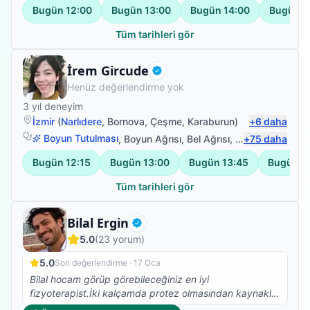
Bugün
12:00
Bugün
13:00
Bugün
14:00
Bugün
1
Tüm tarihleri gör
Fizyoterapist
İrem Gircude
Doğrulanmış
Henüz değerlendirme yok
3
yıl deneyim
İzmir
(
Narlıdere
,
Bornova
,
Çeşme
,
Karaburun
)
+
6
daha
Boyun Tutulması
,
Boyun Ağrısı
,
Bel Ağrısı
,
Manuel Lenföde
+
75
daha
Bugün
12:15
Bugün
13:00
Bugün
13:45
Bugün
1
Tüm tarihleri gör
Fizyoterapist
Bilal Ergin
Doğrulanmış
5.0
(
23
yorum)
5.0
Son değerlendirme ·
17 Oca
Bilal hocam görüp görebileceğiniz en iyi
fizyoterapist.İki kalçamda protez olmasından kaynaklı
Skolyoz başlangıcı teşhisi kondu. Ağrılarımın artması