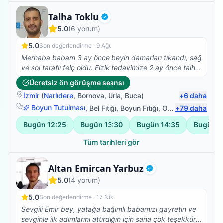
Fizyoterapist
Talha Toklu
Doğrulanmış
5.0
(
6
yorum)
5.0
Son değerlendirme ·
9 Ağu
Merhaba babam 3 ay önce beyin damarları tıkandı, sağ
ve sol taraflı felç oldu. Fizik tedavimize 2 ay önce talha
beyle başladık çok olumlu ve güzel sonuçlar aldık,
Ücretsiz ön görüşme seansı
şükürler olsun ki yatalak olan babam bugün ilk defa
İzmir
(
Narlıdere
,
Bornova
,
Urla
,
Buca
)
+
6
daha
kendi başına ayağa kalkabildi, çok mutluyum, talha
bey gerçekten de alanında çok iyi ve işini severek
Boyun Tutulması
,
Bel Fıtığı
,
Boyun Fıtığı
,
Omuz Bağ Yaralanması
+
79
daha
yapıyor, ayrıyetten de çok mütevazi ve güler yüzlü
Bugün
12:25
Bugün
13:30
Bugün
14:35
Bugün
1
olması ayrı bir güzel. Tedavimiz şuanda da devam
ediyor, Buradan talha beye sonsuz teşekkürlerimi
Tüm tarihleri gör
iletiyorum, RABBİM her daim sizinle olsun.
Fizyoterapist
Altan Emircan Yarbuz
Doğrulanmış
5.0
(
4
yorum)
5.0
Son değerlendirme ·
17 Nis
Sevgili Emir bey, yatağa bağımlı babamızı gayretin ve
sevginle ilk adımlarını attırdığın için sana çok teşekkür