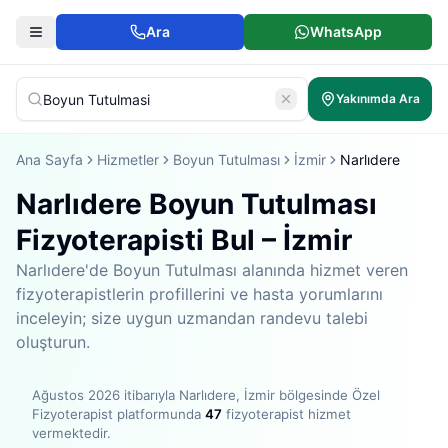
Ara
WhatsApp
Yakınımda Ara
Ana Sayfa
Hizmetler
Boyun Tutulması
İzmir
Narlıdere
Narlıdere Boyun Tutulması
Fizyoterapisti Bul – İzmir
Narlıdere'de Boyun Tutulması alanında hizmet veren
fizyoterapistlerin profillerini ve hasta yorumlarını
inceleyin; size uygun uzmandan randevu talebi
oluşturun.
Ağustos 2026
itibarıyla
Narlıdere, İzmir bölgesinde
Özel
Fizyoterapist platformunda
47
fizyoterapist hizmet
vermektedir
.