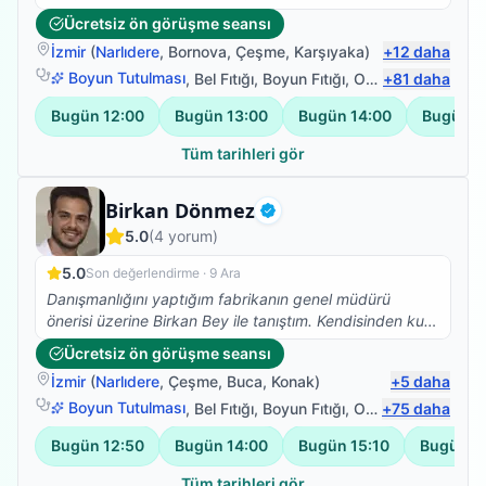
ederiz. Yolun açık olsun...
Ücretsiz ön görüşme seansı
İzmir
(
Narlıdere
,
Bornova
,
Çeşme
,
Karşıyaka
)
+
12
daha
Boyun Tutulması
,
Bel Fıtığı
,
Boyun Fıtığı
,
Omuz Bağ Yaralanması
+
81
daha
Bugün
12:00
Bugün
13:00
Bugün
14:00
Bugün
1
Tüm tarihleri gör
Fizyoterapist
Birkan Dönmez
Doğrulanmış
5.0
(
4
yorum)
5.0
Son değerlendirme ·
9 Ara
Danışmanlığını yaptığım fabrikanın genel müdürü
önerisi üzerine Birkan Bey ile tanıştım. Kendisinden kuru
iğne tedavisi aldım ve ilk seansta bile ağrılarımı hafifletti
Ücretsiz ön görüşme seansı
işinde tecrübeli ve gönül rahatlığı ile herkese tavsiye
İzmir
(
Narlıdere
,
Çeşme
,
Buca
,
Konak
)
+
5
daha
edebilirim.
Boyun Tutulması
,
Bel Fıtığı
,
Boyun Fıtığı
,
Omuz Bağ Yaralanması
+
75
daha
Bugün
12:50
Bugün
14:00
Bugün
15:10
Bugün
1
Tüm tarihleri gör