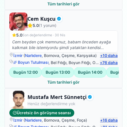
Tüm tarihleri gör
Fizyoterapist
Cem Kuşcu
Doğrulanmış
5.0
(
1
yorum)
5.0
Son değerlendirme ·
30 Nis
Cem beyden çok memnunuz, babam önceden ayağa
kalkmak bile istemiyordu şimdi yataktan kendisi
kalkıyor yan koltuğa geçiyor, hareket etme konusunda
İzmir
(
Narlıdere
,
Bornova
,
Çeşme
,
Karşıyaka
)
+
10
daha
daha istekli. Çok teşekkür ederiz.
Boyun Tutulması
,
Bel Fıtığı
,
Boyun Fıtığı
,
Omuz Bağ Yaralanması
+
76
daha
Bugün
12:00
Bugün
13:00
Bugün
14:00
Bugün
1
Tüm tarihleri gör
Fizyoterapist
Mustafa Mert Sünnetçi
Doğrulanmış
Henüz değerlendirme yok
Ücretsiz ön görüşme seansı
İzmir
(
Narlıdere
,
Bornova
,
Çeşme
,
Foça
)
+
16
daha
Boyun Tutulması