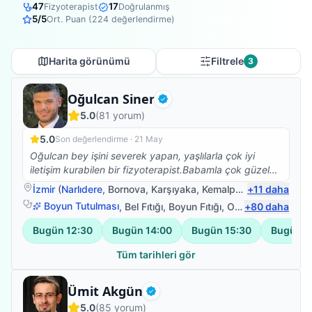
47
17
Fizyoterapist
Doğrulanmış
5
/5
Ort. Puan (
224
değerlendirme)
Harita görünümü
Filtrele
3
Fizyoterapist
Oğulcan Siner
Doğrulanmış
5.0
(
81
yorum)
5.0
Son değerlendirme ·
21 May
Oğulcan bey işini severek yapan, yaşlılarla çok iyi
iletişim kurabilen bir fizyoterapist.Babamla çok güzel
ilgilendi.Kendisine çok teşekkür ederim.☺️
İzmir
(
Narlıdere
,
Bornova
,
Karşıyaka
,
Kemalpaşa
+
)
11
daha
Boyun Tutulması
,
Bel Fıtığı
,
Boyun Fıtığı
,
Omuz Bağ Yaralanması
+
80
daha
Bugün
12:30
Bugün
14:00
Bugün
15:30
Bugün
1
Tüm tarihleri gör
Fizyoterapist
Ümit Akgün
Doğrulanmış
5.0
(
85
yorum)