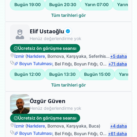
Bugün
19:00
Bugün
20:30
Yarın
07:00
Yarın
08:
Tüm tarihleri gör
Fizyoterapist
Elif Ustaoğlu
Doğrulanmış
Henüz değerlendirme yok
Ücretsiz ön görüşme seansı
İzmir
(
Narlıdere
,
Bornova
,
Karşıyaka
,
Seferihisar
)
+
5
daha
Boyun Tutulması
,
Bel Fıtığı
,
Boyun Fıtığı
,
Omuz Bağ Yaralanması
+
71
daha
Bugün
12:00
Bugün
13:30
Bugün
15:00
Yarın
09
Tüm tarihleri gör
Fizyoterapist
Özgür Güven
Henüz değerlendirme yok
Ücretsiz ön görüşme seansı
İzmir
(
Narlıdere
,
Bornova
,
Karşıyaka
,
Buca
)
+
4
daha
Boyun Tutulması
,
Bel Fıtığı
,
Boyun Fıtığı
,
Omuz Bağ Yaralanması
+
61
daha