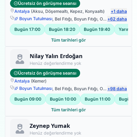
Ücretsiz ön görüşme seansı
Antalya
(
Aksu
,
Döşemealtı
,
Kepez
,
Konyaaltı
)
+
1
daha
Boyun Tutulması
,
Bel Fıtığı
,
Boyun Fıtığı
,
Omuz Bağ Yaralanması
+
62
daha
Bugün
17:00
Bugün
18:20
Bugün
19:40
Yarın
12
Tüm tarihleri gör
Fizyoterapist
Nilay Yalın Erdoğan
Henüz değerlendirme yok
Ücretsiz ön görüşme seansı
Antalya
(
Kemer
)
Boyun Tutulması
,
Bel Fıtığı
,
Boyun Fıtığı
,
Omuz Bağ Yaralanması
+
98
daha
Bugün
09:00
Bugün
10:00
Bugün
11:00
Bugün
1
Tüm tarihleri gör
Fizyoterapist
Zeynep Yumak
Henüz değerlendirme yok