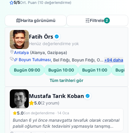
5
/5
Ort. Puan (
10
değerlendirme)
Harita görünümü
Filtrele
2
Fizyoterapist
Fatih Örs
Doğrulanmış
Henüz değerlendirme yok
Antalya
(
Alanya
,
Gazipaşa
)
Boyun Tutulması
,
Bel Fıtığı
,
Boyun Fıtığı
,
Omuz Bağ Yaralanması
+
94
daha
Bugün
09:00
Bugün
10:00
Bugün
11:00
Bugün
1
Tüm tarihleri gör
Fizyoterapist
Mustafa Tarık Koban
Doğrulanmış
5.0
(
2
yorum)
5.0
Son değerlendirme ·
14 Oca
Bundan 6 yıl önce manavgatta tevafuk olarak cerabnal
palsili oğlumun fizik tedavisini yapmasıyla tanışmış
olduğumuz Tarık hocayla bugün Alanyada tedaviye