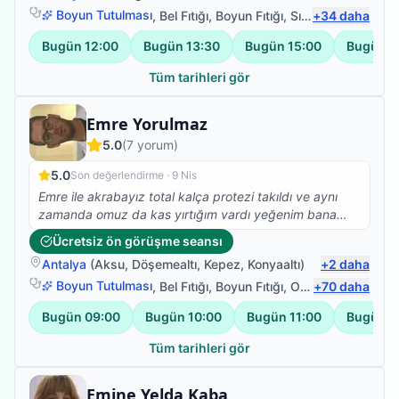
Boyun Tutulması
,
Bel Fıtığı
,
Boyun Fıtığı
,
Sırt Ağrısı
+
34
daha
Bugün
12:00
Bugün
13:30
Bugün
15:00
Bugün
1
Tüm tarihleri gör
Fizyoterapist
Emre Yorulmaz
5.0
(
7
yorum)
5.0
Son değerlendirme ·
9 Nis
Emre ile akrabayız total kalça protezi takıldı ve aynı
zamanda omuz da kas yırtığım vardı yeğenim bana
çok yardımcı oldu gece gündüz demeden elinden
Ücretsiz ön görüşme seansı
geleni yaptı kısa sürede değişikliği fark ettim çok
Antalya
(
Aksu
,
Döşemealtı
,
Kepez
,
Konyaaltı
)
+
2
daha
teşekkür ederim
Boyun Tutulması
,
Bel Fıtığı
,
Boyun Fıtığı
,
Omuz Bağ Yaralanması
+
70
daha
Bugün
09:00
Bugün
10:00
Bugün
11:00
Bugün
1
Tüm tarihleri gör
Fizyoterapist
Emine Yelda Kaba