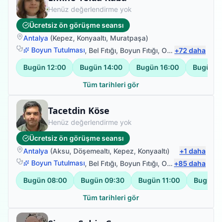
Henüz değerlendirme yok
Ücretsiz ön görüşme seansı
Antalya
(
Kepez
,
Konyaaltı
,
Muratpaşa
)
Boyun Tutulması
,
Bel Fıtığı
,
Boyun Fıtığı
,
Omuz Bağ Yaralanması
+
72
daha
Bugün
12:00
Bugün
14:00
Bugün
16:00
Bugün
1
Tüm tarihleri gör
Fizyoterapist
Tacetdin Köse
Henüz değerlendirme yok
Ücretsiz ön görüşme seansı
Antalya
(
Aksu
,
Döşemealtı
,
Kepez
,
Konyaaltı
)
+
1
daha
Boyun Tutulması
,
Bel Fıtığı
,
Boyun Fıtığı
,
Omuz Bağ Yaralanması
+
85
daha
Bugün
08:00
Bugün
09:30
Bugün
11:00
Bugün
1
Tüm tarihleri gör