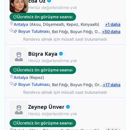
Eda Öz
Doğrulanmış
Henüz değerlendirme yok
Ücretsiz ön görüşme seansı
Antalya
(
Aksu
,
Döşemealtı
,
Kepez
,
Konyaaltı
)
+
1
daha
Boyun Tutulması
,
Bel Fıtığı
,
Boyun Fıtığı
,
Omuz Bağ Yaralanması
+
50
daha
Randevu almak için müsait saat bulunamadı
Fizyoterapist
Büşra Kaya
Doğrulanmış
Henüz değerlendirme yok
Ücretsiz ön görüşme seansı
Antalya
(
Kepez
)
Boyun Tutulması
,
Bel Fıtığı
,
Boyun Fıtığı
,
Ortopedik Fizyoterapi
+
17
daha
Randevu almak için müsait saat bulunamadı
Fizyoterapist
Zeynep Ünver
Doğrulanmış
Henüz değerlendirme yok
Ücretsiz ön görüşme seansı