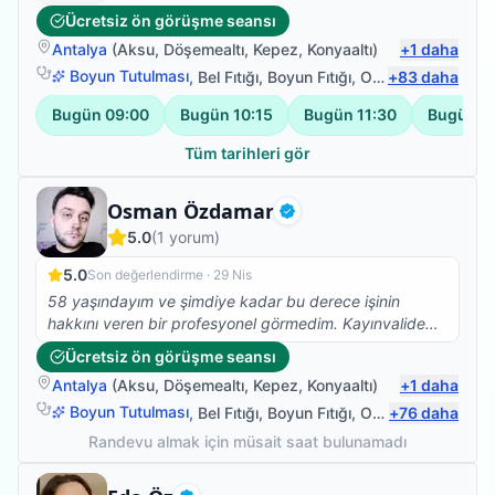
Ücretsiz ön görüşme seansı
Antalya
(
Aksu
,
Döşemealtı
,
Kepez
,
Konyaaltı
)
+
1
daha
Boyun Tutulması
,
Bel Fıtığı
,
Boyun Fıtığı
,
Omuz Bağ Yaralanması
+
83
daha
Bugün
09:00
Bugün
10:15
Bugün
11:30
Bugün
1
Tüm tarihleri gör
Fizyoterapist
Osman Özdamar
Doğrulanmış
5.0
(
1
yorum)
5.0
Son değerlendirme ·
29 Nis
58 yaşındayım ve şimdiye kadar bu derece işinin
hakkını veren bir profesyonel görmedim. Kayınvalidem
için 4 aydır hizmet alıyoruz. Şahsen hiç ümit
Ücretsiz ön görüşme seansı
vermediğim, ayağa bile kalkamayan kayıvalidem şu an
Antalya
(
Aksu
,
Döşemealtı
,
Kepez
,
Konyaaltı
)
+
1
daha
walkerla yürümeye başladı. Hastaya ve hasta yakınına
yaklaşımı da çok güzel. Emeğinize sağlık Osman
Boyun Tutulması
,
Bel Fıtığı
,
Boyun Fıtığı
,
Omuz Bağ Yaralanması
+
76
daha
hocam.
Randevu almak için müsait saat bulunamadı
Fizyoterapist