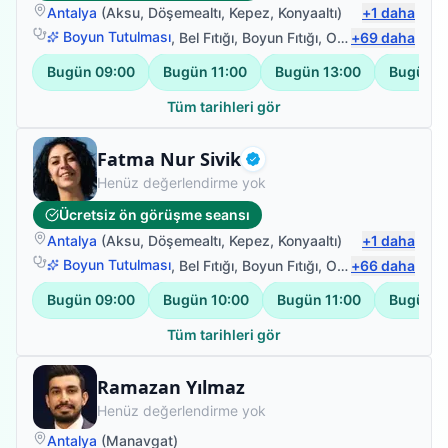
Antalya
(
Aksu
,
Döşemealtı
,
Kepez
,
Konyaaltı
)
+
1
daha
Boyun Tutulması
,
Bel Fıtığı
,
Boyun Fıtığı
,
Omuz Bağ Yaralanması
+
69
daha
Bugün
09:00
Bugün
11:00
Bugün
13:00
Bugün
1
Tüm tarihleri gör
Fizyoterapist
Fatma Nur Sivik
Doğrulanmış
Henüz değerlendirme yok
Ücretsiz ön görüşme seansı
Antalya
(
Aksu
,
Döşemealtı
,
Kepez
,
Konyaaltı
)
+
1
daha
Boyun Tutulması
,
Bel Fıtığı
,
Boyun Fıtığı
,
Omuz Bağ Yaralanması
+
66
daha
Bugün
09:00
Bugün
10:00
Bugün
11:00
Bugün
1
Tüm tarihleri gör
Fizyoterapist
Ramazan Yılmaz
Henüz değerlendirme yok
Antalya
(
Manavgat
)