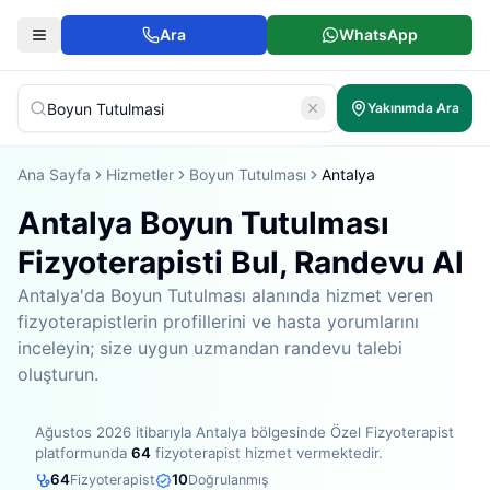
Ara
WhatsApp
Yakınımda Ara
Ana Sayfa
Hizmetler
Boyun Tutulması
Antalya
Antalya Boyun Tutulması
Fizyoterapisti Bul, Randevu Al
Antalya'da Boyun Tutulması alanında hizmet veren
fizyoterapistlerin profillerini ve hasta yorumlarını
inceleyin; size uygun uzmandan randevu talebi
oluşturun.
Ağustos 2026
itibarıyla
Antalya bölgesinde
Özel Fizyoterapist
platformunda
64
fizyoterapist hizmet vermektedir
.
64
10
Fizyoterapist
Doğrulanmış