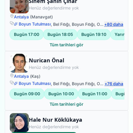
Fizyoterapist
Sinem Şahin Çınar
Henüz değerlendirme yok
Antalya
(
Manavgat
)
Boyun Tutulması
,
Bel Fıtığı
,
Boyun Fıtığı
,
Omuz Bağ Yaralanması
+
80
daha
Bugün
17:00
Bugün
18:05
Bugün
19:10
Yarın
12:
Tüm tarihleri gör
Fizyoterapist
Nurican Önal
Henüz değerlendirme yok
Antalya
(
Kaş
)
Boyun Tutulması
,
Bel Fıtığı
,
Boyun Fıtığı
,
Omuz Bağ Yaralanması
+
76
daha
Bugün
09:00
Bugün
10:00
Bugün
11:00
Bugün
1
Tüm tarihleri gör
Fizyoterapist
Hale Nur Köklükaya
Henüz değerlendirme yok