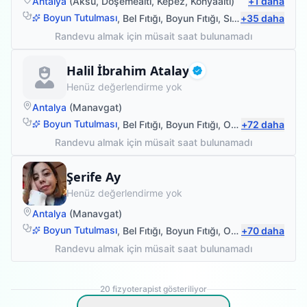
Antalya
(
Aksu
,
Döşemealtı
,
Kepez
,
Konyaaltı
)
+
1
daha
Boyun Tutulması
,
Bel Fıtığı
,
Boyun Fıtığı
,
Sırt Ağrısı
+
35
daha
Randevu almak için müsait saat bulunamadı
Fizyoterapist
Halil İbrahim Atalay
Doğrulanmış
Henüz değerlendirme yok
Antalya
(
Manavgat
)
Boyun Tutulması
,
Bel Fıtığı
,
Boyun Fıtığı
,
Omuz Bağ Yaralanması
+
72
daha
Randevu almak için müsait saat bulunamadı
Fizyoterapist
Şerife Ay
Henüz değerlendirme yok
Antalya
(
Manavgat
)
Boyun Tutulması
,
Bel Fıtığı
,
Boyun Fıtığı
,
Omuz Bağ Yaralanması
+
70
daha
Randevu almak için müsait saat bulunamadı
20
fizyoterapist gösteriliyor