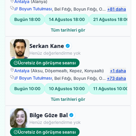
Antalya
(
Alanya
)
devam etmekteyiz.manavgattan alanyaya gelmeyi
Boyun Tutulması
,
Bel Fıtığı
,
Boyun Fıtığı
,
Omuz Bağ Yaralanması
+
81
daha
göze aldığımız ve inşallah da devam edeceğimiz bu
verimli zamanların devam etmesi için biz elimizden
Bugün
18:00
14 Ağustos
18:00
21 Ağustos
18:00
geleni yapıcaz.tıpkı Tarık hocanın yaptığı gibi.çünkü
oğlum ondan başkasını istemiyor ve onunla çok
Tüm tarihleri gör
mutlu.kesinlikle tavsiye ediyorum ve oğlumun
herzaman sağlığı açısından kazancı olmasını temenni
Fizyoterapist
Serkan Kane
ediyorum...
Doğrulanmış
Henüz değerlendirme yok
Ücretsiz ön görüşme seansı
Antalya
(
Aksu
,
Döşemealtı
,
Kepez
,
Konyaaltı
)
+
1
daha
Boyun Tutulması
,
Bel Fıtığı
,
Boyun Fıtığı
,
Omuz Bağ Yaralanması
+
73
daha
Bugün
10:00
10 Ağustos
10:00
11 Ağustos
10:00
Tüm tarihleri gör
Fizyoterapist
Bilge Göze Bal
Doğrulanmış
Henüz değerlendirme yok
Ücretsiz ön görüşme seansı