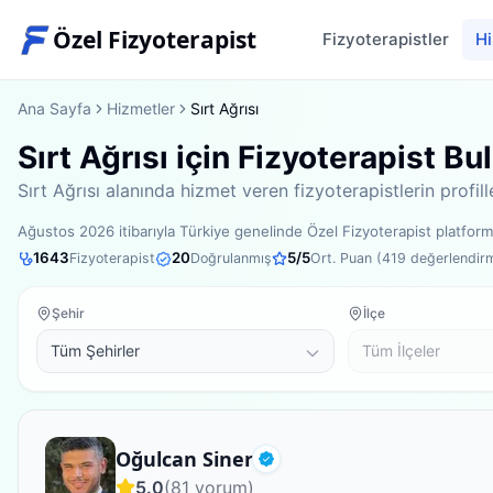
Özel Fizyoterapist
Fizyoterapistler
Hi
Ana Sayfa
Hizmetler
Sırt Ağrısı
Sırt Ağrısı için Fizyoterapist Bu
Sırt Ağrısı alanında hizmet veren fizyoterapistlerin profi
Ağustos 2026
itibarıyla
Türkiye genelinde
Özel Fizyoterapist platfo
1643
20
5
/5
Fizyoterapist
Doğrulanmış
Ort. Puan (
419
değerlendir
Şehir
İlçe
Fizyoterapist
Oğulcan Siner
Doğrulanmış
5.0
(
81
yorum)