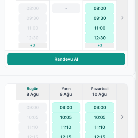
08:00
08:00
-
09:30
09:30
11:00
11:00
12:30
12:30
+
3
+
3
Randevu Al
Bugün
Yarın
Pazartesi
8 Ağu
9 Ağu
10 Ağu
09:00
09:00
09:00
10:05
10:05
10:05
11:10
11:10
11:10
12:15
12:15
12:15