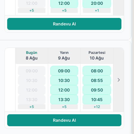
12:00
12:00
20:00
+
5
+
5
+
1
Randevu Al
Bugün
Yarın
Pazartesi
8 Ağu
9 Ağu
10 Ağu
09:00
09:00
08:00
10:30
10:30
08:55
12:00
12:00
09:50
13:30
13:30
10:45
+
5
+
5
+
12
Randevu Al