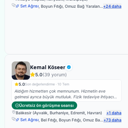
Sırt Ağrısı
,
Boyun Fıtığı
,
Omuz Bağ Yaralanması
+
24
,
Bel Ağrıs
daha
Fizyoterapist
Kemal Köseer
Doğrulanmış
5.0
(
39
yorum)
5.0
Son değerlendirme ·
10 Tem
Aldığım hizmetten çok memnunum. Hizmetin eve
gelmesi ayrıca büyük mutluluk. Fizik tedaviye ihtiyacı
olan tüm dostlara öneririm. Verilen hizmet için teşekkür
Ücretsiz ön görüşme seansı
ederim.
Balıkesir
(
Ayvalık
,
Burhaniye
,
Edremit
,
Havran
)
+
1
daha
Sırt Ağrısı
,
Bel Fıtığı
,
Boyun Fıtığı
,
Omuz Bağ Yaralanması
+
73
daha