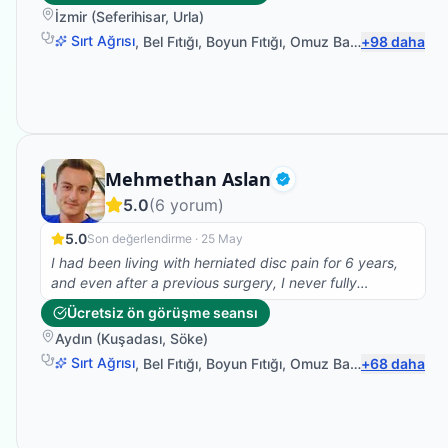
gösterdim omuzda açılma gördüğü için ne yaptırıyorsan
İzmir
(
Seferihisar
,
Urla
)
yaptırmaya devam et dedi. Ali ihsan bey e çok
teşşekkür ederim onun sayesinde ameliyattan
Sırt Ağrısı
,
Bel Fıtığı
,
Boyun Fıtığı
,
Omuz Bağ Yaralanması
+
98
daha
kurtuldum.
Uzman Fizyoterapist
Mehmethan Aslan
Doğrulanmış
5.0
(
6
yorum)
5.0
Son değerlendirme ·
25 May
I had been living with herniated disc pain for 6 years,
and even after a previous surgery, I never fully
recovered. Meeting Fzt. Mehmet changed everything
Ücretsiz ön görüşme seansı
for me. With his accurate diagnosis and treatment plan,
Aydın
(
Kuşadası
,
Söke
)
he finally relieved me of that constant pain. I am very
grateful for his professionalism and kindness. I highly
Sırt Ağrısı
,
Bel Fıtığı
,
Boyun Fıtığı
,
Omuz Bağ Yaralanması
+
68
daha
recommend him...