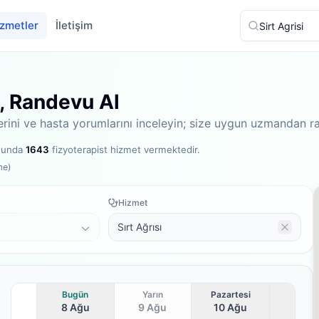
zmetler
İletişim
l, Randevu Al
llerini ve hasta yorumlarını inceleyin; size uygun uzmandan r
rmunda
1643
fizyoterapist hizmet vermektedir
.
me)
Hizmet
Sırt Ağrısı
Bugün
Yarın
Pazartesi
8 Ağu
9 Ağu
10 Ağu