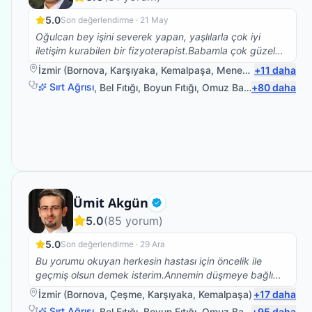
5.0
Son değerlendirme ·
21 May
Oğulcan bey işini severek yapan, yaşlılarla çok iyi
iletişim kurabilen bir fizyoterapist.Babamla çok güzel
ilgilendi.Kendisine çok teşekkür ederim.☺️
İzmir
(
Bornova
,
Karşıyaka
,
Kemalpaşa
,
Menemen
+
11
)
daha
Sırt Ağrısı
,
Bel Fıtığı
,
Boyun Fıtığı
,
Omuz Bağ Yaralanması
+
80
daha
Fizyoterapist
Ümit Akgün
Doğrulanmış
5.0
(
85
yorum)
5.0
Son değerlendirme ·
29 Ara
Bu yorumu okuyan herkesin hastası için öncelik ile
geçmiş olsun demek isterim.Annemin düşmeye bağlı
beyin kanaması sonrası vücudunun sol tarafına
İzmir
(
Bornova
,
Çeşme
,
Karşıyaka
,
Kemalpaşa
)
+
17
daha
felç.oldu bu süreçte Ümit bey ile yolumuz buluştu ve
Sırt Ağrısı
,
Bel Fıtığı
,
Boyun Fıtığı
,
Omuz Bağ Yaralanması
+
95
daha