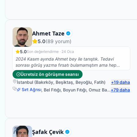
Fizyoterapist
Ahmet Taze
Doğrulanmış
5.0
(
89
yorum)
5.0
Son değerlendirme ·
24 Oca
2024 Kasım ayında Ahmet bey ile tanıştık. Tedavi
sonrası görüş yazma fırsatı bulamamıştım ama hep
aklımdaydı. Gecikme için özür dilerim :))) 83 yaşında
Ücretsiz ön görüşme seansı
orta seviyede alzheimer hastalığı olan kayınvalidemin
İstanbul
(
Bakırköy
,
Beşiktaş
,
Beyoğlu
,
Fatih
)
+
19
daha
kolları bir tabağı dahi kaldıramayacak kadar güçsüz
durumdaydı ve özellikle sağ omzunda yoğun ağrıları
Sırt Ağrısı
,
Bel Fıtığı
,
Boyun Fıtığı
,
Omuz Bağ Yaralanması
+
79
daha
vardı. Kollarını hiçbir şekilde yukarı kaldıramıyordu.
Daha önce gittiğimiz doktorlar kaslarında yırtıklar
olduğunu söylemişti. Farklı sıkıntılar da olduğu ve yaşı
sebebiyle ameliyat olmasının uygun olmadığını, kollarını
zorlamamasını ve hatta yukarı kaldırmaması gerektiğini
söylemişlerdi. Ahmet bey ile yaklaşık 1-1,5 aylık çalışma
Fizyoterapist
Şafak Çevik
sonunda kollarını en üst seviyeye kadar kaldırabilir,
Doğrulanmış