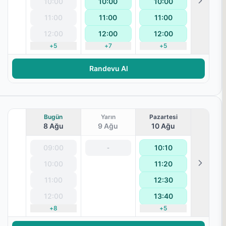
10:00
10:00
10:00
ı
11:00
11:00
11:00
12:00
12:00
12:00
+
5
+
7
+
5
Randevu Al
Bugün
Yarın
Pazartesi
8 Ağu
9 Ağu
10 Ağu
09:00
10:10
-
10:00
11:20
11:00
12:30
12:00
13:40
+
8
+
5