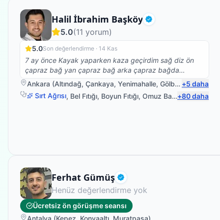
Fizyoterapist
Halil İbrahim Başköy
Doğrulanmış
5.0
(
11
yorum)
5.0
Son değerlendirme ·
14 Kas
7 ay önce Kayak yaparken kaza geçirdim sağ diz ön
çapraz bağ yan çapraz bağ arka çapraz bağda
kopmalar ve iç dış menisküs kopmaları oldu başarılı bir
Ankara
(
Altındağ
,
Çankaya
,
Yenimahalle
,
Gölbaşı
+
)
5
daha
amaliyattan sonra yürüme ve denge kaybı sorunlarım
Sırt Ağrısı
,
Bel Fıtığı
,
Boyun Fıtığı
,
Omuz Bağ Yaralanması
+
80
daha
vardı Halil İbrahim hocamla birlikte fizyoterapi
çalışmalarıma başladım bire bir ilgilendi bantlama
sistemleri Manuel terapi birlikte ve nezaketi hoş görüşü
ve babacanlığıyla sabrıyla bilgisiyle tecrübesiyle kısa
zamanda yürüyüşüm ve denge kaybımı sorunlarının
üstesinden geldik gece gündüz ne zaman arasam
ilgilendi gerektiği yerde kalkıp evime Bile geldigi oldu
her şey için çok teşekkür ederim HOCAM İYİKİ
Fizyoterapist
Ferhat Gümüş
VARSINIZ ( fizyoterapi için en güzel şey hastasının
Doğrulanmış
yürümesidir)
Henüz değerlendirme yok
Ücretsiz ön görüşme seansı
Antalya
(
Kepez
,
Konyaaltı
,
Muratpaşa
)