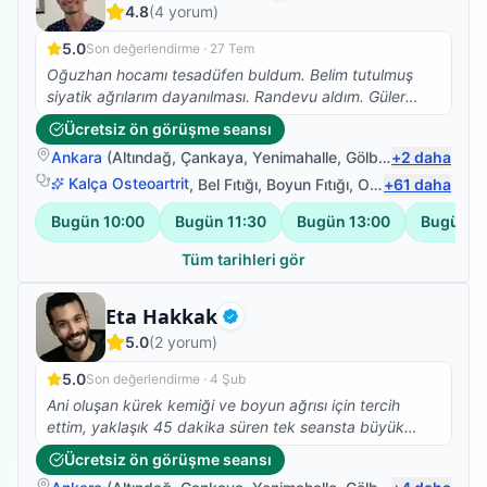
4.8
(
4
yorum)
5.0
Son değerlendirme ·
27 Tem
Oğuzhan hocamı tesadüfen buldum. Belim tutulmuş
siyatik ağrılarım dayanılması. Randevu aldım. Güler
yüzle karşıladı, muayene etti. Gereken terapileri
Ücretsiz ön görüşme seansı
uyguladı. Hadi kalk bir dedi hızlıca kalktım. Buna
Ankara
(
Altındağ
,
Çankaya
,
Yenimahalle
,
Gölbaşı
+
)
2
daha
inanamadım iki seansta bile bu etkiyi beklemiyorum.
Oturup kalkmıyordum ve dayanılmaz ağrılarım vardı.
Kalça Osteoartrit
,
Bel Fıtığı
,
Boyun Fıtığı
,
Omuz Bağ Yaralanması
+
61
daha
Hocam müthiş bilgili donanımlı nazik emeğini esirgeme
Bugün
10:00
Bugün
11:30
Bugün
13:00
Bugün
1
biri. Yolu bahtı açık olsun iyi ki tanımışım hocam seni .
Tüm tarihleri gör
Fizyoterapist
Eta Hakkak
Doğrulanmış
5.0
(
2
yorum)
5.0
Son değerlendirme ·
4 Şub
Ani oluşan kürek kemiği ve boyun ağrısı için tercih
ettim, yaklaşık 45 dakika süren tek seansta büyük
ölçüde rahatlama sağladı, bilgilendirme, beyefendinin
Ücretsiz ön görüşme seansı
ilgisi ve uzmanlığı için teşekkür ederim.