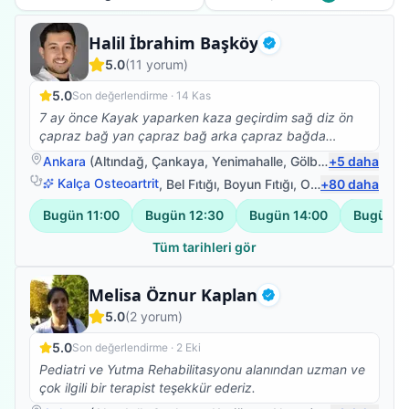
Fizyoterapist
Halil İbrahim Başköy
Doğrulanmış
5.0
(
11
yorum)
5.0
Son değerlendirme ·
14 Kas
7 ay önce Kayak yaparken kaza geçirdim sağ diz ön
çapraz bağ yan çapraz bağ arka çapraz bağda
kopmalar ve iç dış menisküs kopmaları oldu başarılı bir
Ankara
(
Altındağ
,
Çankaya
,
Yenimahalle
,
Gölbaşı
+
)
5
daha
amaliyattan sonra yürüme ve denge kaybı sorunlarım
Kalça Osteoartrit
,
Bel Fıtığı
,
Boyun Fıtığı
,
Omuz Bağ Yaralanması
+
80
daha
vardı Halil İbrahim hocamla birlikte fizyoterapi
çalışmalarıma başladım bire bir ilgilendi bantlama
Bugün
11:00
Bugün
12:30
Bugün
14:00
Bugün
1
sistemleri Manuel terapi birlikte ve nezaketi hoş görüşü
ve babacanlığıyla sabrıyla bilgisiyle tecrübesiyle kısa
Tüm tarihleri gör
zamanda yürüyüşüm ve denge kaybımı sorunlarının
üstesinden geldik gece gündüz ne zaman arasam
Fizyoterapist
Melisa Öznur Kaplan
ilgilendi gerektiği yerde kalkıp evime Bile geldigi oldu
Doğrulanmış
5.0
(
2
yorum)
her şey için çok teşekkür ederim HOCAM İYİKİ
VARSINIZ ( fizyoterapi için en güzel şey hastasının
5.0
Son değerlendirme ·
2 Eki
yürümesidir)
Pediatri ve Yutma Rehabilitasyonu alanından uzman ve
çok ilgili bir terapist teşekkür ederiz.