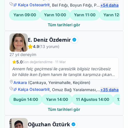
ile tanıştık ve tedavi sürecimizde bize büyük destek
Kalça Osteoartrit
,
Bel Fıtığı
,
Boyun Fıtığı
,
Protez Fizyoterapisi
+
54
daha
oldu. Güler yüzü, sabrı ve profesyonelliği sayesinde
ablamın yeniden ayağa kalkma yolculuğunda çok
Yarın
09:00
Yarın
10:00
Yarın
11:00
Yarın
12:00
önemli bir rol oynadı. Her seansa umut ve motivasyon
katarak ilerlememizi sağladı. Emekleri, ilgisi ve özverisi
Tüm tarihleri gör
için kendisine minnettarız. İyi ki yollarımız kesişmiş,
gönül rahatlığıyla tavsiye ediyoruz.
Fizyoterapist
E. Deniz Özdemir
Doğrulanmış
4.9
(
13
yorum)
27
yıl deneyim
5.0
Son değerlendirme ·
11 Mar
Annem felç geçirmesi ile çaresizlik bilgisiz tecrübesiz
bir hâlde iken Eylem hanım ile tanıştık karşımıza çıkan
bir şans oldu (şans küçük kalır kesinlikle)Allaha şükür
Ankara
(
Çankaya
,
Yenimahalle
,
Keçiören
)
ler olsun.Mesleginine olan aşkı etik duruşu ilk seanstan
Kalça Osteoartrit
,
Omuz Bağ Yaralanması
,
Protez Fizyotera
+
35
daha
kendini belli ediyor sizi ticaret bir obje olarak değil
sağlığına kavuşturulması gereken bir emanet olarak
Bugün
14:00
Yarın
14:00
11 Ağustos
14:00
12 A
görüyor gerçek bir profesyonel harika bir insan 🙏🙏🤲
🤲
Tüm tarihleri gör
Fizyoterapist
Oğuzhan Öztürk
Doğrulanmış