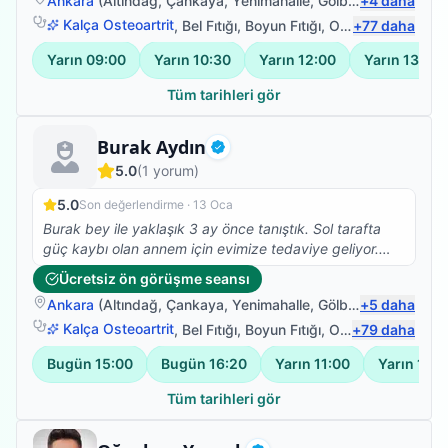
Ankara
(
Altındağ
,
Çankaya
,
Yenimahalle
,
Gölbaşı
+
)
4
daha
Kalça Osteoartrit
,
Bel Fıtığı
,
Boyun Fıtığı
,
Omuz Bağ Yaralanması
+
77
daha
Yarın
09:00
Yarın
10:30
Yarın
12:00
Yarın
13:30
Tüm tarihleri gör
Fizyoterapist
Burak Aydın
Doğrulanmış
5.0
(
1
yorum)
5.0
Son değerlendirme ·
13 Oca
Burak bey ile yaklaşık 3 ay önce tanıştık. Sol tarafta
güç kaybı olan annem için evimize tedaviye geliyor.
Gerek saygısı gerekse tedavideki başarısı ile çok
Ücretsiz ön görüşme seansı
memnun kaldığımız bir hocamız. Çevreme tavsiye
Ankara
(
Altındağ
,
Çankaya
,
Yenimahalle
,
Gölbaşı
+
)
5
daha
ettiğim gibi burda da görüşlerimi bildirmek isterim.
Kalça Osteoartrit
,
Bel Fıtığı
,
Boyun Fıtığı
,
Omuz Bağ Yaralanması
+
79
daha
Bugün
15:00
Bugün
16:20
Yarın
11:00
Yarın
12:3
Tüm tarihleri gör