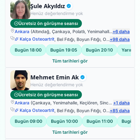
Fizyoterapist
Şule Akyıldız
Doğrulanmış
Henüz değerlendirme yok
Ücretsiz ön görüşme seansı
Ankara
(
Altındağ
,
Çankaya
,
Polatlı
,
Yenimahalle
)
+
6
daha
Kalça Osteoartrit
,
Bel Fıtığı
,
Boyun Fıtığı
,
Omuz Bağ Yaralanması
+
98
daha
Bugün
18:00
Bugün
19:05
Bugün
20:10
Yarın
18
Tüm tarihleri gör
Fizyoterapist
Mehmet Emin Ak
Doğrulanmış
Henüz değerlendirme yok
Ücretsiz ön görüşme seansı
Ankara
(
Çankaya
,
Yenimahalle
,
Keçiören
,
Sincan
+
)
1
daha
Kalça Osteoartrit
,
Bel Fıtığı
,
Boyun Fıtığı
,
Omuz Bağ Yaralanması
+
85
daha
Bugün
09:00
Bugün
10:00
Bugün
11:00
Bugün
1
Tüm tarihleri gör