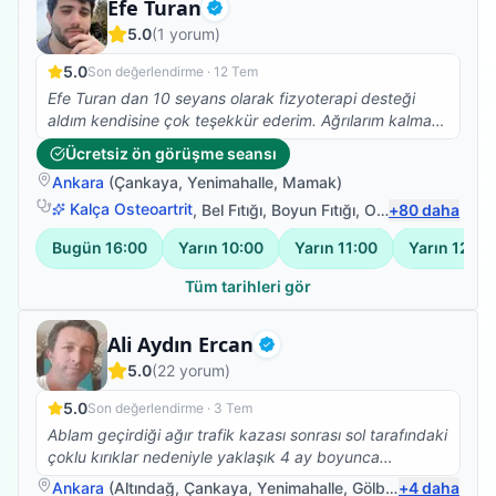
Fizyoterapist
Efe Turan
Doğrulanmış
5.0
(
1
yorum)
5.0
Son değerlendirme ·
12 Tem
Efe Turan dan 10 seyans olarak fizyoterapi desteği
aldım kendisine çok teşekkür ederim. Ağrılarım kalmadı
artık güne daha mutlu başlıyorum benim gibi kronik
Ücretsiz ön görüşme seansı
hastalıkları olan birisini hayatla tekrar barışık hale
Ankara
(
Çankaya
,
Yenimahalle
,
Mamak
)
getirdi. Kendisinin yolu açık olsun 🙏🙏🙏🙏
Kalça Osteoartrit
,
Bel Fıtığı
,
Boyun Fıtığı
,
Omuz Bağ Yaralanması
+
80
daha
Bugün
16:00
Yarın
10:00
Yarın
11:00
Yarın
12:00
Tüm tarihleri gör
Fizyoterapist
Ali Aydın Ercan
Doğrulanmış
5.0
(
22
yorum)
5.0
Son değerlendirme ·
3 Tem
Ablam geçirdiği ağır trafik kazası sonrası sol tarafındaki
çoklu kırıklar nedeniyle yaklaşık 4 ay boyunca
yürüyemedi. Ameliyat sürecinin ardından Ali Hocamız
Ankara
(
Altındağ
,
Çankaya
,
Yenimahalle
,
Gölbaşı
+
)
4
daha