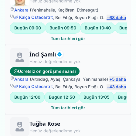
Henüz değerlendirme yok
Ankara
(
Yenimahalle
,
Keçiören
,
Etimesgut
)
Kalça Osteoartrit
,
Bel Fıtığı
,
Boyun Fıtığı
,
Omuz Bağ Yaralanması
+
68
daha
Bugün
09:00
Bugün
09:50
Bugün
10:40
Bugün
Tüm tarihleri gör
Fizyoterapist
İnci Şamlı
Doğrulanmış
Henüz değerlendirme yok
Ücretsiz ön görüşme seansı
Ankara
(
Altındağ
,
Ayaş
,
Çankaya
,
Yenimahalle
)
+
5
daha
Kalça Osteoartrit
,
Bel Fıtığı
,
Boyun Fıtığı
,
Omuz Bağ Yaralanması
+
43
daha
Bugün
12:00
Bugün
12:50
Bugün
13:05
Bugün
1
Tüm tarihleri gör
Fizyoterapist
Tuğba Köse
Henüz değerlendirme yok