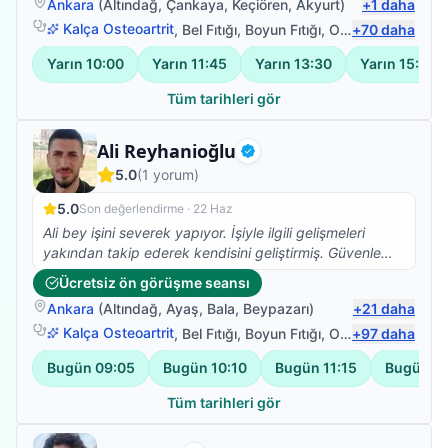
Ankara
(
Altındağ
,
Çankaya
,
Keçiören
,
Akyurt
)
+
1
daha
Kalça Osteoartrit
,
Bel Fıtığı
,
Boyun Fıtığı
,
Omuz Bağ Yaralanması
+
70
daha
Yarın
10:00
Yarın
11:45
Yarın
13:30
Yarın
15:15
Tüm tarihleri gör
Uzman Fizyoterapist
Ali Reyhanioğlu
Doğrulanmış
5.0
(
1
yorum)
5.0
Son değerlendirme ·
22 Haz
Ali bey işini severek yapıyor. İşiyle ilgili gelişmeleri
yakından takip ederek kendisini geliştirmiş. Güvenle
tedavi olabilirsiniz. Ben memnun kaldım.
Ücretsiz ön görüşme seansı
Ankara
(
Altındağ
,
Ayaş
,
Bala
,
Beypazarı
)
+
21
daha
Kalça Osteoartrit
,
Bel Fıtığı
,
Boyun Fıtığı
,
Omuz Bağ Yaralanması
+
97
daha
Bugün
09:05
Bugün
10:10
Bugün
11:15
Bugün
1
Tüm tarihleri gör