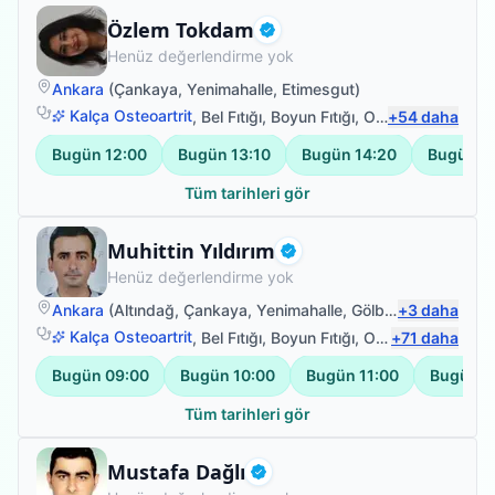
Fizyoterapist
Özlem Tokdam
Doğrulanmış
Henüz değerlendirme yok
Ankara
(
Çankaya
,
Yenimahalle
,
Etimesgut
)
Kalça Osteoartrit
,
Bel Fıtığı
,
Boyun Fıtığı
,
Omuz Bağ Yaralanması
+
54
daha
Bugün
12:00
Bugün
13:10
Bugün
14:20
Bugün
1
Tüm tarihleri gör
Fizyoterapist
Muhittin Yıldırım
Doğrulanmış
Henüz değerlendirme yok
Ankara
(
Altındağ
,
Çankaya
,
Yenimahalle
,
Gölbaşı
+
)
3
daha
Kalça Osteoartrit
,
Bel Fıtığı
,
Boyun Fıtığı
,
Omuz Bağ Yaralanması
+
71
daha
Bugün
09:00
Bugün
10:00
Bugün
11:00
Bugün
1
Tüm tarihleri gör
Fizyoterapist
Mustafa Dağlı
Doğrulanmış