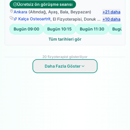
Ücretsiz ön görüşme seansı
Ankara
(
Altındağ
,
Ayaş
,
Bala
,
Beypazarı
)
+
21
daha
Kalça Osteoartrit
,
El Fizyoterapisi
,
Donuk Omuz
+
10
,
daha
Menisküs 
Bugün
09:00
Bugün
10:15
Bugün
11:30
Bugün
1
Tüm tarihleri gör
20
fizyoterapist gösteriliyor
Daha Fazla Göster