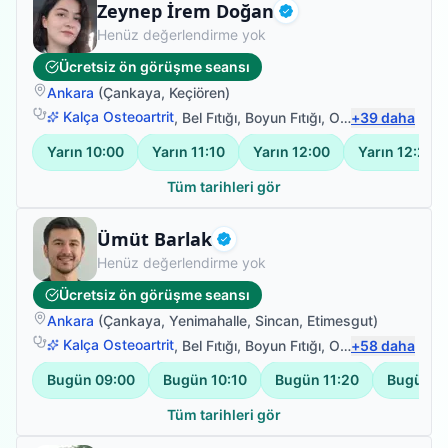
Fizyoterapist
Zeynep İrem Doğan
Doğrulanmış
Henüz değerlendirme yok
Ücretsiz ön görüşme seansı
Ankara
(
Çankaya
,
Keçiören
)
Kalça Osteoartrit
,
Bel Fıtığı
,
Boyun Fıtığı
,
Omuz Bağ Yaralanması
+
39
daha
Yarın
10:00
Yarın
11:10
Yarın
12:00
Yarın
12:20
Tüm tarihleri gör
Fizyoterapist
Ümüt Barlak
Doğrulanmış
Henüz değerlendirme yok
Ücretsiz ön görüşme seansı
Ankara
(
Çankaya
,
Yenimahalle
,
Sincan
,
Etimesgut
)
Kalça Osteoartrit
,
Bel Fıtığı
,
Boyun Fıtığı
,
Omuz Bağ Yaralanması
+
58
daha
Bugün
09:00
Bugün
10:10
Bugün
11:20
Bugün
1
Tüm tarihleri gör