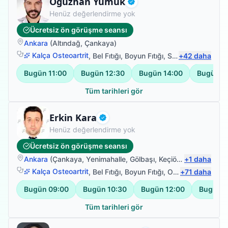
Uzman Fizyoterapist
Oğuzhan Yumuk
Doğrulanmış
Henüz değerlendirme yok
Ücretsiz ön görüşme seansı
Ankara
(
Altındağ
,
Çankaya
)
Kalça Osteoartrit
,
Bel Fıtığı
,
Boyun Fıtığı
,
Sırt Ağrısı
+
42
daha
Bugün
11:00
Bugün
12:30
Bugün
14:00
Bugün
1
Tüm tarihleri gör
Uzman Fizyoterapist
Erkin Kara
Doğrulanmış
Henüz değerlendirme yok
Ücretsiz ön görüşme seansı
Ankara
(
Çankaya
,
Yenimahalle
,
Gölbaşı
,
Keçiören
+
)
1
daha
Kalça Osteoartrit
,
Bel Fıtığı
,
Boyun Fıtığı
,
Omuz Bağ Yaralanması
+
71
daha
Bugün
09:00
Bugün
10:30
Bugün
12:00
Bugün
1
Tüm tarihleri gör