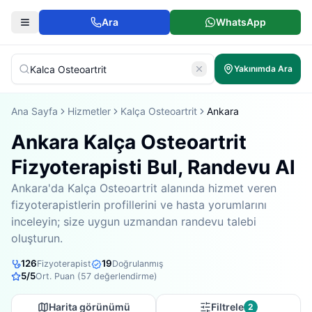
Ara
WhatsApp
Yakınımda Ara
Ana Sayfa
Hizmetler
Kalça Osteoartrit
Ankara
Ankara Kalça Osteoartrit
Fizyoterapisti Bul, Randevu Al
Ankara'da Kalça Osteoartrit alanında hizmet veren
fizyoterapistlerin profillerini ve hasta yorumlarını
inceleyin; size uygun uzmandan randevu talebi
oluşturun.
126
19
Fizyoterapist
Doğrulanmış
5
/5
Ort. Puan (
57
değerlendirme)
Harita görünümü
Filtrele
2