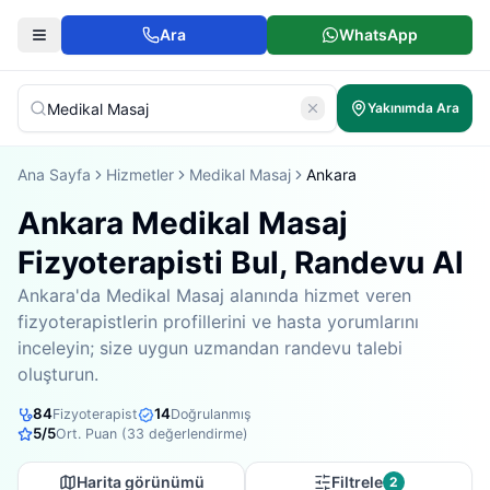
Ara
WhatsApp
Yakınımda Ara
Ana Sayfa
Hizmetler
Medikal Masaj
Ankara
Ankara Medikal Masaj
Fizyoterapisti Bul, Randevu Al
Ankara'da Medikal Masaj alanında hizmet veren
fizyoterapistlerin profillerini ve hasta yorumlarını
inceleyin; size uygun uzmandan randevu talebi
oluşturun.
84
14
Fizyoterapist
Doğrulanmış
5
/5
Ort. Puan (
33
değerlendirme)
Harita görünümü
Filtrele
2