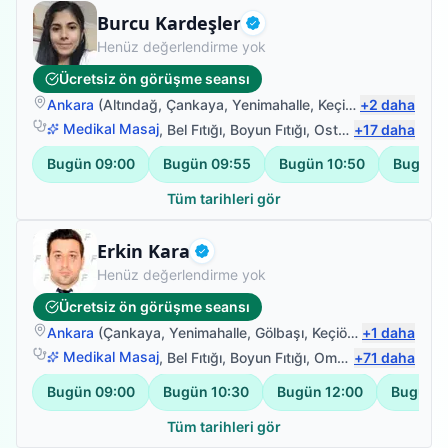
Fizyoterapist
Burcu Kardeşler
Doğrulanmış
Henüz değerlendirme yok
Ücretsiz ön görüşme seansı
Ankara
(
Altındağ
,
Çankaya
,
Yenimahalle
,
Keçiören
+
2
)
daha
Medikal Masaj
,
Bel Fıtığı
,
Boyun Fıtığı
,
Osteopati Uygulamaları
+
17
daha
Bugün
09:00
Bugün
09:55
Bugün
10:50
Bugün
Tüm tarihleri gör
Uzman Fizyoterapist
Erkin Kara
Doğrulanmış
Henüz değerlendirme yok
Ücretsiz ön görüşme seansı
Ankara
(
Çankaya
,
Yenimahalle
,
Gölbaşı
,
Keçiören
+
)
1
daha
Medikal Masaj
,
Bel Fıtığı
,
Boyun Fıtığı
,
Omuz Bağ Yaralanması
+
71
daha
Bugün
09:00
Bugün
10:30
Bugün
12:00
Bugün
1
Tüm tarihleri gör