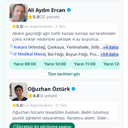
Fizyoterapist
Ali Aydın Ercan
Doğrulanmış
5.0
(
22
yorum)
5.0
Son değerlendirme ·
3 Tem
Ablam geçirdiği ağır trafik kazası sonrası sol tarafındaki
çoklu kırıklar nedeniyle yaklaşık 4 ay boyunca
yürüyemedi. Ameliyat sürecinin ardından Ali Hocamız
Ankara
(
Altındağ
,
Çankaya
,
Yenimahalle
,
Gölbaşı
+
)
4
daha
ile tanıştık ve tedavi sürecimizde bize büyük destek
Medikal Masaj
,
Bel Fıtığı
,
Boyun Fıtığı
,
Protez Fizyoterapisi
+
54
daha
oldu. Güler yüzü, sabrı ve profesyonelliği sayesinde
ablamın yeniden ayağa kalkma yolculuğunda çok
Yarın
09:00
Yarın
10:00
Yarın
11:00
Yarın
12:00
önemli bir rol oynadı. Her seansa umut ve motivasyon
katarak ilerlememizi sağladı. Emekleri, ilgisi ve özverisi
Tüm tarihleri gör
için kendisine minnettarız. İyi ki yollarımız kesişmiş,
gönül rahatlığıyla tavsiye ediyoruz.
Fizyoterapist
Oğuzhan Öztürk
Doğrulanmış
4.8
(
4
yorum)
5.0
Son değerlendirme ·
27 Tem
Oğuzhan hocamı tesadüfen buldum. Belim tutulmuş
siyatik ağrılarım dayanılması. Randevu aldım. Güler
yüzle karşıladı, muayene etti. Gereken terapileri
Ücretsiz ön görüşme seansı