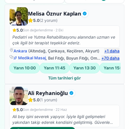
Fizyoterapist
Melisa Öznur Kaplan
Doğrulanmış
5.0
(
2
yorum)
5.0
Son değerlendirme ·
2 Eki
Pediatri ve Yutma Rehabilitasyonu alanından uzman ve
çok ilgili bir terapist teşekkür ederiz.
Ankara
(
Altındağ
,
Çankaya
,
Keçiören
,
Akyurt
)
+
1
daha
Medikal Masaj
,
Bel Fıtığı
,
Boyun Fıtığı
,
Omuz Bağ Yaralanması
+
70
daha
Yarın
10:00
Yarın
11:45
Yarın
13:30
Yarın
15:15
Tüm tarihleri gör
Uzman Fizyoterapist
Ali Reyhanioğlu
Doğrulanmış
5.0
(
1
yorum)
5.0
Son değerlendirme ·
22 Haz
Ali bey işini severek yapıyor. İşiyle ilgili gelişmeleri
yakından takip ederek kendisini geliştirmiş. Güvenle
tedavi olabilirsiniz. Ben memnun kaldım.