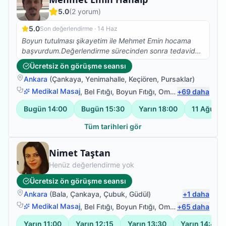
5.0
(
2
yorum)
5.0
Son değerlendirme ·
14 Haz
Boyun tutulması şikayetim ile Mehmet Emin hocama
başvurdum.Değerlendirme sürecinden sonra tedavide
uyguladığı graston masaj,manuel terapi,bantlama ve
Ücretsiz ön görüşme seansı
egzersiz uygulamaları ile çok rahatladım.Kendisine çok
Ankara
(
Çankaya
,
Yenimahalle
,
Keçiören
,
Pursaklar
)
teşekkür ediyorum,güvenle gidebilirsiniz.
Medikal Masaj
,
Bel Fıtığı
,
Boyun Fıtığı
,
Omuz Bağ Yaralanması
+
69
daha
Bugün
14:00
Bugün
15:30
Yarın
18:00
11 Ağusto
Tüm tarihleri gör
Fizyoterapist
Nimet Taştan
Henüz değerlendirme yok
Ücretsiz ön görüşme seansı
Ankara
(
Bala
,
Çankaya
,
Çubuk
,
Güdül
)
+
1
daha
Medikal Masaj
,
Bel Fıtığı
,
Boyun Fıtığı
,
Omuz Bağ Yaralanması
+
65
daha
Yarın
11:00
Yarın
12:15
Yarın
13:30
Yarın
14:45