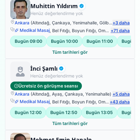
Fizyoterapist
Muhittin Yıldırım
Doğrulanmış
Henüz değerlendirme yok
Ankara
(
Altındağ
,
Çankaya
,
Yenimahalle
,
Gölbaşı
+
)
3
daha
Medikal Masaj
,
Bel Fıtığı
,
Boyun Fıtığı
,
Omuz Bağ Yaralanması
+
71
daha
Bugün
09:00
Bugün
10:00
Bugün
11:00
Bugün
1
Tüm tarihleri gör
Fizyoterapist
İnci Şamlı
Doğrulanmış
Henüz değerlendirme yok
Ücretsiz ön görüşme seansı
Ankara
(
Altındağ
,
Ayaş
,
Çankaya
,
Yenimahalle
)
+
5
daha
Medikal Masaj
,
Bel Fıtığı
,
Boyun Fıtığı
,
Omuz Bağ Yaralanması
+
43
daha
Bugün
12:00
Bugün
12:50
Bugün
13:05
Bugün
1
Tüm tarihleri gör
Fizyoterapist
Mehmet Emin Hanalp