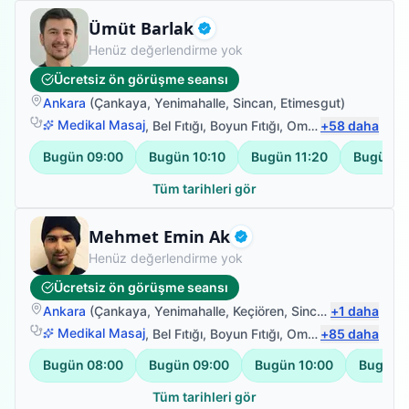
Fizyoterapist
Ümüt Barlak
Doğrulanmış
Henüz değerlendirme yok
Ücretsiz ön görüşme seansı
Ankara
(
Çankaya
,
Yenimahalle
,
Sincan
,
Etimesgut
)
Medikal Masaj
,
Bel Fıtığı
,
Boyun Fıtığı
,
Omuz Bağ Yaralanması
+
58
daha
Bugün
09:00
Bugün
10:10
Bugün
11:20
Bugün
1
Tüm tarihleri gör
Fizyoterapist
Mehmet Emin Ak
Doğrulanmış
Henüz değerlendirme yok
Ücretsiz ön görüşme seansı
Ankara
(
Çankaya
,
Yenimahalle
,
Keçiören
,
Sincan
+
)
1
daha
Medikal Masaj
,
Bel Fıtığı
,
Boyun Fıtığı
,
Omuz Bağ Yaralanması
+
85
daha
Bugün
08:00
Bugün
09:00
Bugün
10:00
Bugün
Tüm tarihleri gör