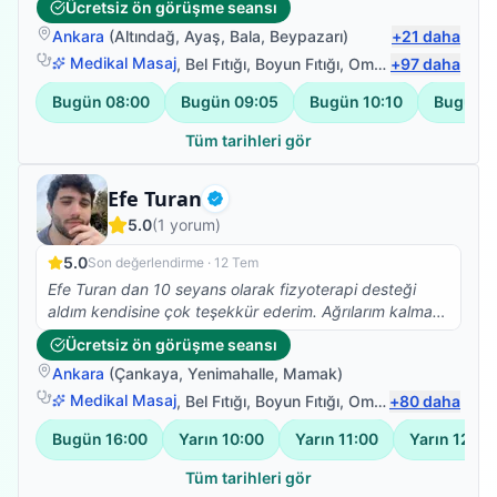
Ücretsiz ön görüşme seansı
Ankara
(
Altındağ
,
Ayaş
,
Bala
,
Beypazarı
)
+
21
daha
Medikal Masaj
,
Bel Fıtığı
,
Boyun Fıtığı
,
Omuz Bağ Yaralanması
+
97
daha
Bugün
08:00
Bugün
09:05
Bugün
10:10
Bugün
1
Tüm tarihleri gör
Fizyoterapist
Efe Turan
Doğrulanmış
5.0
(
1
yorum)
5.0
Son değerlendirme ·
12 Tem
Efe Turan dan 10 seyans olarak fizyoterapi desteği
aldım kendisine çok teşekkür ederim. Ağrılarım kalmadı
artık güne daha mutlu başlıyorum benim gibi kronik
Ücretsiz ön görüşme seansı
hastalıkları olan birisini hayatla tekrar barışık hale
Ankara
(
Çankaya
,
Yenimahalle
,
Mamak
)
getirdi. Kendisinin yolu açık olsun 🙏🙏🙏🙏
Medikal Masaj
,
Bel Fıtığı
,
Boyun Fıtığı
,
Omuz Bağ Yaralanması
+
80
daha
Bugün
16:00
Yarın
10:00
Yarın
11:00
Yarın
12:00
Tüm tarihleri gör