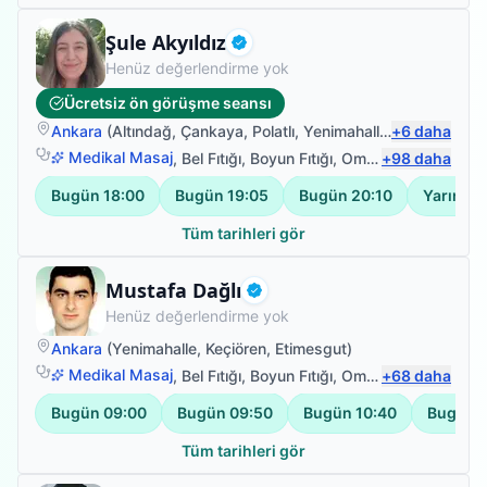
Fizyoterapist
Şule Akyıldız
Doğrulanmış
Henüz değerlendirme yok
Ücretsiz ön görüşme seansı
Ankara
(
Altındağ
,
Çankaya
,
Polatlı
,
Yenimahalle
)
+
6
daha
Medikal Masaj
,
Bel Fıtığı
,
Boyun Fıtığı
,
Omuz Bağ Yaralanması
+
98
daha
Bugün
18:00
Bugün
19:05
Bugün
20:10
Yarın
18
Tüm tarihleri gör
Fizyoterapist
Mustafa Dağlı
Doğrulanmış
Henüz değerlendirme yok
Ankara
(
Yenimahalle
,
Keçiören
,
Etimesgut
)
Medikal Masaj
,
Bel Fıtığı
,
Boyun Fıtığı
,
Omuz Bağ Yaralanması
+
68
daha
Bugün
09:00
Bugün
09:50
Bugün
10:40
Bugün
Tüm tarihleri gör