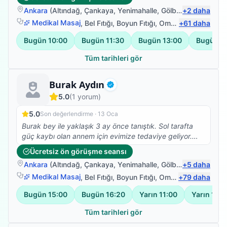
uyguladı. Hadi kalk bir dedi hızlıca kalktım. Buna
Ankara
(
Altındağ
,
Çankaya
,
Yenimahalle
,
Gölbaşı
+
)
2
daha
inanamadım iki seansta bile bu etkiyi beklemiyorum.
Oturup kalkmıyordum ve dayanılmaz ağrılarım vardı.
Medikal Masaj
,
Bel Fıtığı
,
Boyun Fıtığı
,
Omuz Bağ Yaralanması
+
61
daha
Hocam müthiş bilgili donanımlı nazik emeğini esirgeme
Bugün
10:00
Bugün
11:30
Bugün
13:00
Bugün
1
biri. Yolu bahtı açık olsun iyi ki tanımışım hocam seni .
Tüm tarihleri gör
Fizyoterapist
Burak Aydın
Doğrulanmış
5.0
(
1
yorum)
5.0
Son değerlendirme ·
13 Oca
Burak bey ile yaklaşık 3 ay önce tanıştık. Sol tarafta
güç kaybı olan annem için evimize tedaviye geliyor.
Gerek saygısı gerekse tedavideki başarısı ile çok
Ücretsiz ön görüşme seansı
memnun kaldığımız bir hocamız. Çevreme tavsiye
Ankara
(
Altındağ
,
Çankaya
,
Yenimahalle
,
Gölbaşı
+
)
5
daha
ettiğim gibi burda da görüşlerimi bildirmek isterim.
Medikal Masaj
,
Bel Fıtığı
,
Boyun Fıtığı
,
Omuz Bağ Yaralanması
+
79
daha
Bugün
15:00
Bugün
16:20
Yarın
11:00
Yarın
12:3
Tüm tarihleri gör