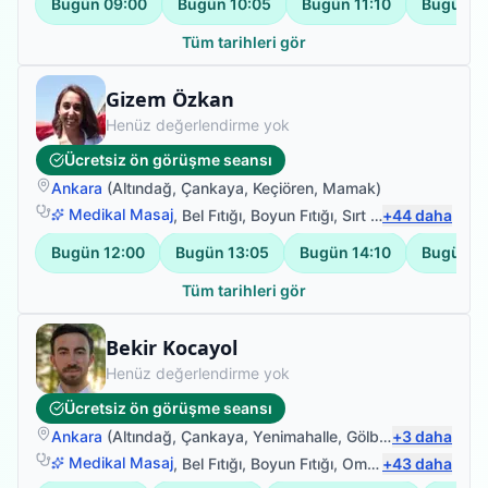
Bugün
09:00
Bugün
10:05
Bugün
11:10
Bugün
1
Tüm tarihleri gör
Fizyoterapist
Gizem Özkan
Henüz değerlendirme yok
Ücretsiz ön görüşme seansı
Ankara
(
Altındağ
,
Çankaya
,
Keçiören
,
Mamak
)
Medikal Masaj
,
Bel Fıtığı
,
Boyun Fıtığı
,
Sırt Ağrısı
+
44
daha
Bugün
12:00
Bugün
13:05
Bugün
14:10
Bugün
1
Tüm tarihleri gör
Fizyoterapist
Bekir Kocayol
Henüz değerlendirme yok
Ücretsiz ön görüşme seansı
Ankara
(
Altındağ
,
Çankaya
,
Yenimahalle
,
Gölbaşı
+
)
3
daha
Medikal Masaj
,
Bel Fıtığı
,
Boyun Fıtığı
,
Omuz Bağ Yaralanması
+
43
daha