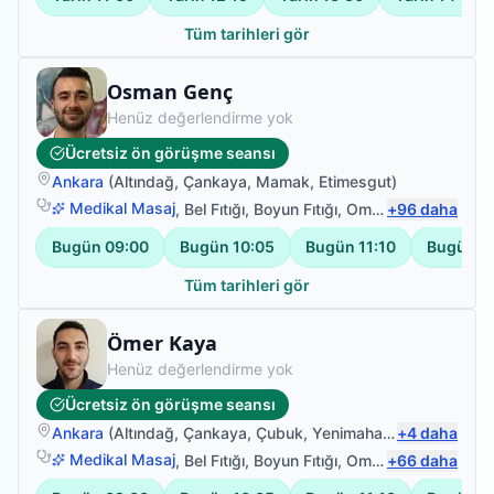
Tüm tarihleri gör
Fizyoterapist
Osman Genç
Henüz değerlendirme yok
Ücretsiz ön görüşme seansı
Ankara
(
Altındağ
,
Çankaya
,
Mamak
,
Etimesgut
)
Medikal Masaj
,
Bel Fıtığı
,
Boyun Fıtığı
,
Omuz Bağ Yaralanması
+
96
daha
Bugün
09:00
Bugün
10:05
Bugün
11:10
Bugün
1
Tüm tarihleri gör
Fizyoterapist
Ömer Kaya
Henüz değerlendirme yok
Ücretsiz ön görüşme seansı
Ankara
(
Altındağ
,
Çankaya
,
Çubuk
,
Yenimahalle
+
)
4
daha
Medikal Masaj
,
Bel Fıtığı
,
Boyun Fıtığı
,
Omuz Bağ Yaralanması
+
66
daha