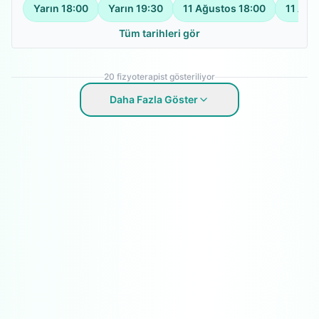
Yarın
18:00
Yarın
19:30
11 Ağustos
18:00
11 Ağu
Tüm tarihleri gör
20
fizyoterapist gösteriliyor
Daha Fazla Göster