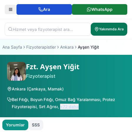
Ara
WhatsApp
Yakınımda Ara
Ana Sayfa
Fizyoterapistler
Ankara
Ayşen Yiğit
Fzt. Ayşen Yiğit
Fizyoterapist
Ankara
(
Çankaya
,
Mamak
)
Bel Fıtığı
,
Boyun Fıtığı
,
Omuz Bağ Yaralanması
,
Protez
Fizyoterapisi
,
Sırt Ağrısı
,
+
72
daha
Yorumlar
SSS