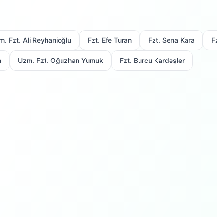
m. Fzt. Ali Reyhanioğlu
Fzt. Efe Turan
Fzt. Sena Kara
F
n
Uzm. Fzt. Oğuzhan Yumuk
Fzt. Burcu Kardeşler