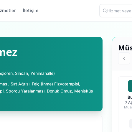
zmetler
İletişim
Müs
çmez
eçiören
,
Sincan
,
Yenimahalle
)
ması
,
Sırt Ağrısı
,
Felç (İnme) Fizyoterapisi
,
pi
,
Sporcu Yaralanması
,
Donuk Omuz
,
Menisküs
B
7 A
Müsa