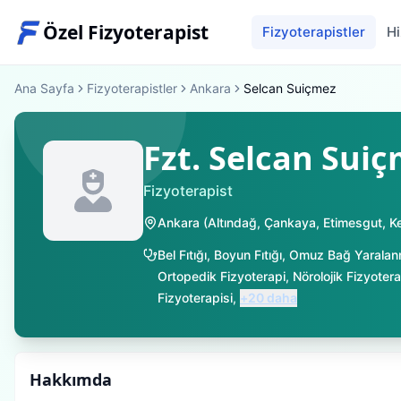
Özel Fizyoterapist
Fizyoterapistler
Hi
Ana Sayfa
Fizyoterapistler
Ankara
Selcan Suiçmez
Fzt. Selcan Sui
Fizyoterapist
Ankara
(
Altındağ
,
Çankaya
,
Etimesgut
,
K
Bel Fıtığı
,
Boyun Fıtığı
,
Omuz Bağ Yaralan
Ortopedik Fizyoterapi
,
Nörolojik Fizyotera
Fizyoterapisi
,
+
20
daha
Hakkımda