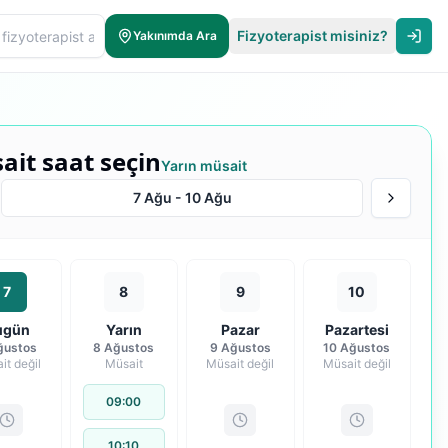
Fizyoterapist misiniz?
Yakınımda Ara
ait saat seçin
Yarın müsait
7 Ağu
-
10 Ağu
7
8
9
10
ugün
Yarın
Pazar
Pazartesi
ğustos
8 Ağustos
9 Ağustos
10 Ağustos
it değil
Müsait
Müsait değil
Müsait değil
09:00
10:10