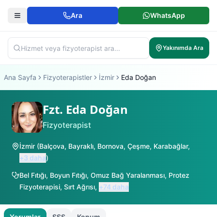
Ara
WhatsApp
Yakınımda Ara
Ana Sayfa
Fizyoterapistler
İzmir
Eda Doğan
Fzt. Eda Doğan
Fizyoterapist
İzmir
(
Balçova
,
Bayraklı
,
Bornova
,
Çeşme
,
Karabağlar
,
+
3
daha
)
Bel Fıtığı
,
Boyun Fıtığı
,
Omuz Bağ Yaralanması
,
Protez
Fizyoterapisi
,
Sırt Ağrısı
,
+
74
daha
Yorumlar
SSS
Konum