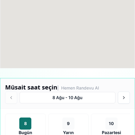
Müsait saat seçin
| Hemen Randevu Al
8 Ağu
-
10 Ağu
8
9
10
Bugün
Yarın
Pazartesi