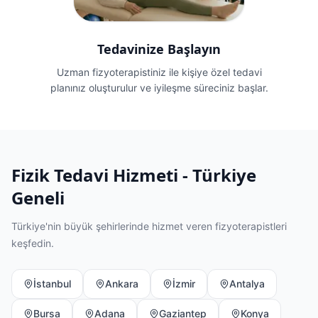
Tedavinize Başlayın
Uzman fizyoterapistiniz ile kişiye özel tedavi
planınız oluşturulur ve iyileşme süreciniz başlar.
Fizik Tedavi Hizmeti - Türkiye
Geneli
Türkiye'nin büyük şehirlerinde hizmet veren fizyoterapistleri
keşfedin.
İstanbul
Ankara
İzmir
Antalya
Bursa
Adana
Gaziantep
Konya