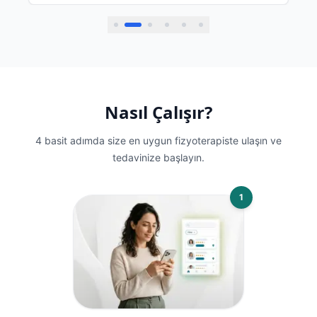
Emekleri, ilgisi ve özverisi için kendisine
minnettarız. İyi ki yollarımız kesişmiş, gönül
rahatlığıyla tavsiye ediyoruz.
Nasıl Çalışır?
4 basit adımda size en uygun fizyoterapiste ulaşın ve
tedavinize başlayın.
1