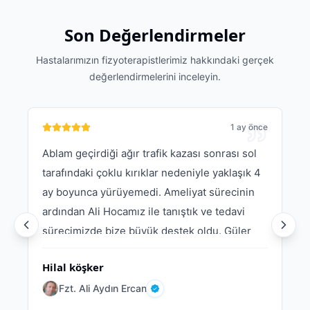
Son Değerlendirmeler
Hastalarımızın fizyoterapistlerimiz hakkındaki gerçek
değerlendirmelerini inceleyin.
e
1 ay önce
Ablam geçirdiği ağır trafik kazası sonrası sol
tarafındaki çoklu kırıklar nedeniyle yaklaşık 4
ay boyunca yürüyemedi. Ameliyat sürecinin
ardından Ali Hocamız ile tanıştık ve tedavi
sürecimizde bize büyük destek oldu. Güler
yüzü, sabrı ve profesyonelliği sayesinde
Hilal köşker
ablamın yeniden ayağa kalkma yolculuğunda
çok önemli bir rol oynadı. Her seansa umut ve
Fzt. Ali Aydın Ercan
Doğrulanmış
motivasyon katarak ilerlememizi sağladı.