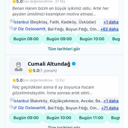
5.0
Son değerlendirme ·
27 Nis
Benan Hanım bizim en büyük iyikimiz oldu. Artık her
şeyden ümidimizi kesmişken motive etmesi
iyileşeceğimize inandırması bizi tekrardan hayata
İstanbul
(
Beşiktaş
,
Fatih
,
Kadıköy
,
Üsküdar
)
+
1
daha
bağladı. Herkesin hayatına Benan Hanım gibi bir
Diz Osteoartrit
,
Bel Fıtığı
,
Boyun Fıtığı
,
Omuz Bağ Yaralanması
+
62
daha
fizyoterapist dokunmalı. O geçirdiğimiz büyük
ameliyatlardan sonra hem seans sırasında psikoterapi
Bugün
08:00
Bugün
09:00
Bugün
10:00
Bugün
hem de fizyoterapi yaptı. Herkesin ayaklanmaz dediği
hasta resmen ayaklandı. Aldığı eğitimler hastaya
Tüm tarihleri gör
yaklaşımı harika. Asla ama asla para odaklı değil. Size
bildiği konuda saatlerce bilgi verebilir. Ne zaman
Uzman Fizyoterapist
Cumali Altundağ
ihtiyacımız olsa aradık ve tek tek açıkladı. Çok bilgili ve
Doğrulanmış
5.0
(
1
yorum)
enerji dolu. Bundan sonra kendisi aile fizyoterapistimiz
oldu bir sorunumuz olursa direkt arayacağımız kişi.
5.0
Son değerlendirme ·
15 Eyl
Seanslarımızı planladığımız üzere haftanın 5 günü
Felç geçirdikten sonra 6 ay boyunca hocam
yaptık. 2 ayın sonunda da bariz değişimleri gördük.
gözetimindeydim. İnme sonrası artık elimi
Gönül rahatlığıyla tavsiye ediyorum.
kullanabilmem bana hayal gibi geliyordu. Onun
İstanbul
(
Bakırköy
,
Küçükçekmece
,
Avcılar
,
Bahçelievler
+
1
daha
)
uygulamaları ve psikolojik desteğiyle kavrama ve
Diz Osteoartrit
,
Bel Fıtığı
,
Boyun Fıtığı
,
Omuz Bağ Yaralanması
+
71
daha
bırakma fonksiyonunu kısmi olarak tekrar kazandım.
Onun profesyonelliğine ve samimiyetine canı gönülden
Bugün
09:00
Bugün
10:00
Bugün
11:00
Bugün
1
inanıyorum. Yaptığı önemli işler ile bu alana birçok
yenilik kazandıracağına inanıyorum. Herşey için
Tüm tarihleri gör