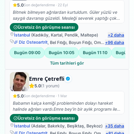
destekleriyle annem 3 ay sonra destekli de olsa adım
5.0
Son değerlendirme ·
22 Eyl
atmaya başladı. Şimdiler de çok daha iyi. Kendi
Bitmek bilmeyen ağrılardan kurtuldum. Güler yüzlü ve
ihtiyaçlarını kendisi görebiliyor.
saygılı davranışı güzeldi. Mesleği severek yaptığı çok
belli
Ücretsiz ön görüşme seansı
İstanbul
(
Kadıköy
,
Kartal
,
Pendik
,
Maltepe
)
+
2
daha
Diz Osteoartrit
,
Bel Fıtığı
,
Boyun Fıtığı
,
Omuz Bağ Yaralanması
+
96
daha
Bugün
09:00
Bugün
10:05
Bugün
11:10
Bugün
1
Tüm tarihleri gör
Fizyoterapist
Emre Çetrefli
Doğrulanmış
5.0
(
1
yorum)
5.0
Son değerlendirme ·
1 Mar
Babamın kalça kemiği probleminden dolayı hareket
halinde ağrıları vardı.Emre bey'in bir aylık programı ile
ağrılarda önemli ölçüde azalma ve bacak
Ücretsiz ön görüşme seansı
hareketlerinde de açı anlamında farklılıklar
İstanbul
(
Adalar
,
Bakırköy
,
Beşiktaş
,
Beykoz
)
+
35
daha
oldu.Hastaya yaklaşımı açısından da genç yaşına
rağmen çok güzel.Teşekkürler.
Diz Osteoartrit
,
Bel Fıtığı
,
Boyun Fıtığı
,
Omuz Bağ Yaralanması
+
81
daha