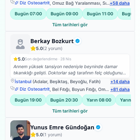
Diz Osteoartrit
,
Omuz Bağ Yaralanması
,
Sırt Ağrısı
+
58
daha
,
Bel Ağr
Bugün
07:00
Bugün
09:00
Bugün
11:00
Bugün
1
Tüm tarihleri gör
Uzman Fizyoterapist
Berkay Bozkurt
Doğrulanmış
5.0
(
2
yorum)
5.0
Son değerlendirme ·
28 Nis
Annem yüksek tansiyon nedeniyle beyninde damar
tıkanıklığı gelişti. Doktorlar sağ tarafının felç olduğunu
söylediğinde hayatımızın bittiğini düşündük. Ancak bu
İstanbul
(
Adalar
,
Beşiktaş
,
Beyoğlu
,
Fatih
)
+
14
daha
durumun fizik tedaviyle iyileştirilebilir olduğunu
Diz Osteoartrit
,
Bel Fıtığı
,
Boyun Fıtığı
,
Omuz Bağ Yaralanması
+
81
daha
öğrendiğimizde çok sevindik. Bir devlet kurumda fizik
tedavi almaya başladık ancak verilen tedavi yeterli
Bugün
19:00
Bugün
20:30
Yarın
08:00
Yarın
09:
gelmedi bu yüzden evden de desteklemeye karar
verdik. Bu süreçte bir tanıdığımızın vasıtasıyla Berkay
Tüm tarihleri gör
beyle tanıştık. Süreci ve neler yapmamız gerektiğini
uzun uzun anlattı. Önümüzdeki 6 ayın çok önemli
Fizyoterapist
Yunus Emre Gündoğan
olduğunu ve bu süreçte tüm yapabileceklerimizi
Doğrulanmış
5.0
(
1
yorum)
yapmamız konusunda bizi uyardı. Kendisinin de