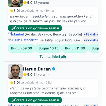
5.0
(
12
yorum)
5.0
Son değerlendirme ·
19 Kas
Baver hocam teşekkürlerimi sunarım gerçekten kendi
işini çok iyi ve samimi disiplinli bir şekilde yapıyor
başarılar hocam
Ücretsiz ön görüşme seansı
İstanbul
(
Adalar
,
Bakırköy
,
Beşiktaş
,
Beyoğlu
)
+
18
daha
Diz Osteoartrit
,
Bel Fıtığı
,
Boyun Fıtığı
,
Omuz Bağ Yaralanması
+
77
daha
Bugün
09:00
Bugün
10:15
Bugün
11:30
Bugün
1
Tüm tarihleri gör
Fizyoterapist
Harun Duran
Doğrulanmış
5.0
(
11
yorum)
5.0
Son değerlendirme ·
9 Eyl
Harun beyle yatağa bağımlı hemipleji babam için
tanışma fırsatı buldum kendisi işinin ehli bir
fizyoterapist herkese tavsiye ederim.
Ücretsiz ön görüşme seansı