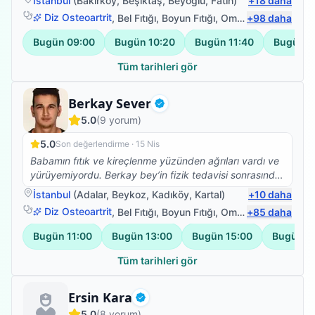
İstanbul
(
Bakırköy
,
Beşiktaş
,
Beyoğlu
,
Fatih
)
+
18
daha
Diz Osteoartrit
,
Bel Fıtığı
,
Boyun Fıtığı
,
Omuz Bağ Yaralanması
+
98
daha
Bugün
09:00
Bugün
10:20
Bugün
11:40
Bugün
1
Tüm tarihleri gör
Fizyoterapist
Berkay Sever
Doğrulanmış
5.0
(
9
yorum)
5.0
Son değerlendirme ·
15 Nis
Babamın fıtık ve kireçlenme yüzünden ağrıları vardı ve
yürüyemiyordu. Berkay bey’in fizik tedavisi sonrasında
yürümeye başladı ve ağrıları da geçti. Kendisine çok
İstanbul
(
Adalar
,
Beykoz
,
Kadıköy
,
Kartal
)
+
10
daha
teşekkür ederiz. 🙏🙏🙏
Diz Osteoartrit
,
Bel Fıtığı
,
Boyun Fıtığı
,
Omuz Bağ Yaralanması
+
85
daha
Bugün
11:00
Bugün
13:00
Bugün
15:00
Bugün
1
Tüm tarihleri gör
Fizyoterapist
Ersin Kara
Doğrulanmış
5.0
(
8
yorum)