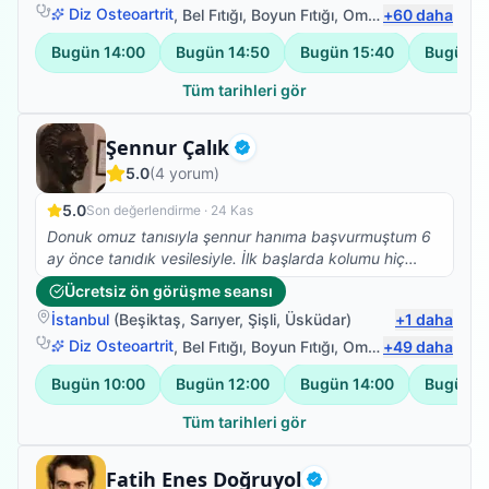
iki defa korona geçirdiğimiz için hastaneye gitmek
Diz Osteoartrit
,
Bel Fıtığı
,
Boyun Fıtığı
,
Omuz Bağ Yaralanması
+
60
daha
istemedik ve böylece Oğulcan beyle evde tedaviye
Bugün
14:00
Bugün
14:50
Bugün
15:40
Bugün
1
başladık .Kendisi değerlendirmede bulundu ve bir yol
haritası ile tedaviye başladık. İyi ki hemen ameliyat
Tüm tarihleri gör
olmadık ve iyi ki Oğulcan beyi tanıdık .Gerçekten işini
iyi yapan ve çok beyefendi bir insan. Kesinlikle
Fizyoterapist
Şennur Çalık
kendisini öneririm ve bir defada buradan kendisine
Doğrulanmış
teşekkür ediyorum.
5.0
(
4
yorum)
5.0
Son değerlendirme ·
24 Kas
Donuk omuz tanısıyla şennur hanıma başvurmuştum 6
ay önce tanıdık vesilesiyle. İlk başlarda kolumu hiç
kullanamazken şennur hanım sayesinde kolum eski
Ücretsiz ön görüşme seansı
perfomansına geri döndü. Çok teşekkür ederim
İstanbul
(
Beşiktaş
,
Sarıyer
,
Şişli
,
Üsküdar
)
+
1
daha
kendisine.
Diz Osteoartrit
,
Bel Fıtığı
,
Boyun Fıtığı
,
Omuz Bağ Yaralanması
+
49
daha
Bugün
10:00
Bugün
12:00
Bugün
14:00
Bugün
1
Tüm tarihleri gör
Fizyoterapist
Fatih Enes Doğruyol