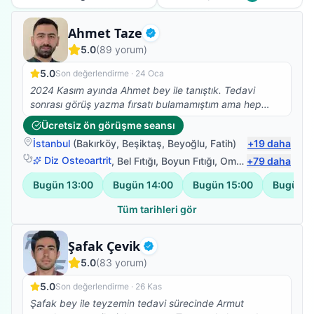
Fizyoterapist
Ahmet Taze
Doğrulanmış
5.0
(
89
yorum)
5.0
Son değerlendirme ·
24 Oca
2024 Kasım ayında Ahmet bey ile tanıştık. Tedavi
sonrası görüş yazma fırsatı bulamamıştım ama hep
aklımdaydı. Gecikme için özür dilerim :))) 83 yaşında
Ücretsiz ön görüşme seansı
orta seviyede alzheimer hastalığı olan kayınvalidemin
İstanbul
(
Bakırköy
,
Beşiktaş
,
Beyoğlu
,
Fatih
)
+
19
daha
kolları bir tabağı dahi kaldıramayacak kadar güçsüz
durumdaydı ve özellikle sağ omzunda yoğun ağrıları
Diz Osteoartrit
,
Bel Fıtığı
,
Boyun Fıtığı
,
Omuz Bağ Yaralanması
+
79
daha
vardı. Kollarını hiçbir şekilde yukarı kaldıramıyordu.
Bugün
13:00
Bugün
14:00
Bugün
15:00
Bugün
1
Daha önce gittiğimiz doktorlar kaslarında yırtıklar
olduğunu söylemişti. Farklı sıkıntılar da olduğu ve yaşı
Tüm tarihleri gör
sebebiyle ameliyat olmasının uygun olmadığını, kollarını
zorlamamasını ve hatta yukarı kaldırmaması gerektiğini
Fizyoterapist
Şafak Çevik
söylemişlerdi. Ahmet bey ile yaklaşık 1-1,5 aylık çalışma
Doğrulanmış
sonunda kollarını en üst seviyeye kadar kaldırabilir,
5.0
(
83
yorum)
yemeğini rahatça yiyebilir, kendi kendine banyo
yapabilir hale geldi. Ahmet bey, kayınvadelimin
5.0
Son değerlendirme ·
26 Kas
alzheimer hastası olması sebebiyle her hareketi ilk kez
Şafak bey ile teyzemin tedavi sürecinde Armut