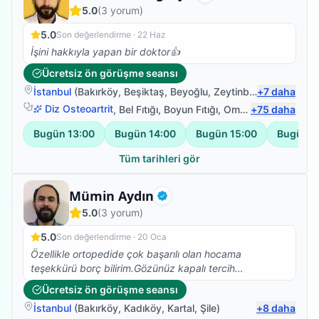
Doğrulanmış
5.0
(
3
yorum)
5.0
Son değerlendirme ·
22 Haz
İşini hakkıyla yapan bir doktor👍
Ücretsiz ön görüşme seansı
İstanbul
(
Bakırköy
,
Beşiktaş
,
Beyoğlu
,
Zeytinburnu
+
7
daha
)
Diz Osteoartrit
,
Bel Fıtığı
,
Boyun Fıtığı
,
Omuz Bağ Yaralanması
+
75
daha
Bugün
13:00
Bugün
14:00
Bugün
15:00
Bugün
1
Tüm tarihleri gör
Fizyoterapist
Mümin Aydın
Doğrulanmış
5.0
(
3
yorum)
5.0
Son değerlendirme ·
20 Oca
Özellikle ortopedide çok başarılı olan hocama
teşekkürü borç bilirim.Gözünüz kapalı tercih
edebilirsiniz.
Ücretsiz ön görüşme seansı
İstanbul
(
Bakırköy
,
Kadıköy
,
Kartal
,
Şile
)
+
8
daha