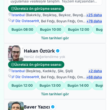
yapıyormuş gibi her seferinde sabırla, anlayışla ve güler
uygulaması vesilesiyle tanıştım. Teyzem kalçasından
yüzüyle seansları tamamladı. Her seansta kollarına
ameliyat olmuştu ve doktorların talebi doğrultusunda 2
Ücretsiz ön görüşme seansı
tedavi uygularken bir yandan da hoş sohbetiyle
ay yataktan hiç kalkmadı. 2 ayın sonunda fizik tedavi
kayınvalidemin ruhuna da iyi geldi. Tedavi bittiğinden
İstanbul
(
Bakırköy
,
Beşiktaş
,
Beykoz
,
Beyoğlu
)
+
25
daha
süreçlerine başlamamız gerekiyordu ama hiç umutlu
beri kayınvalidemin Ahmet beyi anmadığı, kendisine
değildik çünkü hiç yürüyeceğine dair bir iz yoktu.
Diz Osteoartrit
,
Bel Fıtığı
,
Boyun Fıtığı
,
Omuz Bağ Yaralanması
+
78
daha
dua etmediği 1 günü geçmiyor. Ahmet bey, hem
Teyzem' in inatçı ve istemediği hiçbir şeyi yapmayan
Bugün
08:00
Bugün
10:00
Bugün
12:00
Bugün
1
mesleki hem kişilik olarak herkese tavsiye ettiğim nadir
bir hasta olduğunu eklemem lazım. Şafak bey
kişilerden biri. Çok teşekkür ederiz, yolunuz açık olsun.
güleryüzü ve motive eden konuşmalarıyla hayatımıza
Tüm tarihleri gör
girdi. Teyzem' i 1 ay gibi bir sürede yürüyebilir ve
ihtiyaçlarını giderir hale getirdi. En önemlisi en başında
Fizyoterapist
Hakan Öztürk
söylediği herşey adım adım gerçekleşti. İyi ki sizi
Doğrulanmış
tanıdık Şafak bey. Yolunuz açık olsun.
Henüz değerlendirme yok
Ücretsiz ön görüşme seansı
İstanbul
(
Beşiktaş
,
Kadıköy
,
Şile
,
Şişli
)
+
2
daha
Diz Osteoartrit
,
Bel Fıtığı
,
Boyun Fıtığı
,
Omuz Bağ Yaralanması
+
68
daha
Bugün
12:00
Bugün
13:00
Bugün
14:00
Bugün
1
Tüm tarihleri gör
Fizyoterapist
Baver Yazıcı
Doğrulanmış