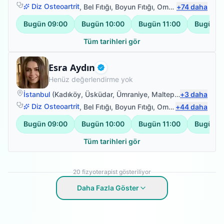
Diz Osteoartrit
,
Bel Fıtığı
,
Boyun Fıtığı
,
Omuz Bağ Yaralanması
+
74
daha
Bugün
09:00
Bugün
10:00
Bugün
11:00
Bugün
1
Tüm tarihleri gör
Fizyoterapist
Esra Aydın
Doğrulanmış
Henüz değerlendirme yok
İstanbul
(
Kadıköy
,
Üsküdar
,
Ümraniye
,
Maltepe
)
+
3
daha
Diz Osteoartrit
,
Bel Fıtığı
,
Boyun Fıtığı
,
Omuz Bağ Yaralanması
+
44
daha
Bugün
09:00
Bugün
10:00
Bugün
11:00
Bugün
1
Tüm tarihleri gör
20
fizyoterapist gösteriliyor
Daha Fazla Göster