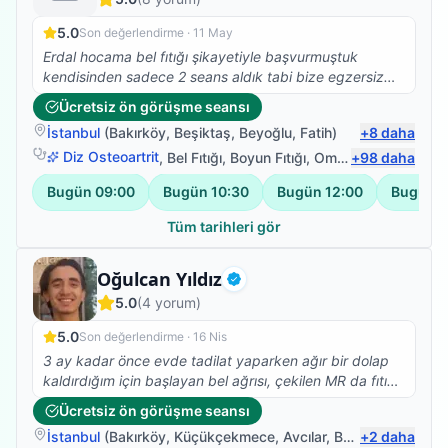
5.0
Son değerlendirme ·
11 May
Erdal hocama bel fıtığı şikayetiyle başvurmuştuk
kendisinden sadece 2 seans aldık tabi bize egzersiz
programı yazdı ve uymamızı istedi kendisi çok güler
Ücretsiz ön görüşme seansı
yüzlü ve maddiyatı ikinci planda tutan birisi kendisine
İstanbul
(
Bakırköy
,
Beşiktaş
,
Beyoğlu
,
Fatih
)
+
8
daha
buradan selam olsun egzersizlere devam :)
Diz Osteoartrit
,
Bel Fıtığı
,
Boyun Fıtığı
,
Omuz Bağ Yaralanması
+
98
daha
Bugün
09:00
Bugün
10:30
Bugün
12:00
Bugün
1
Tüm tarihleri gör
Fizyoterapist
Oğulcan Yıldız
Doğrulanmış
5.0
(
4
yorum)
5.0
Son değerlendirme ·
16 Nis
3 ay kadar önce evde tadilat yaparken ağır bir dolap
kaldırdığım için başlayan bel ağrısı, çekilen MR da fıtık
patlamış ameliyat olmalısın denildi. Sabahları
Ücretsiz ön görüşme seansı
kalktığımda sol bacağımı basamıyordum. Bir doktor
İstanbul
(
Bakırköy
,
Küçükçekmece
,
Avcılar
,
Bahçelievler
+
2
daha
)
arkadaşım fizik tedavi önerdi ameliyattan önce ancak