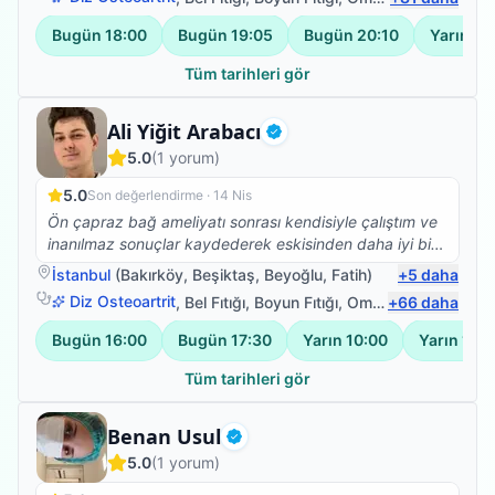
Bugün
18:00
Bugün
19:05
Bugün
20:10
Yarın
09
Tüm tarihleri gör
Fizyoterapist
Ali Yiğit Arabacı
Doğrulanmış
5.0
(
1
yorum)
5.0
Son değerlendirme ·
14 Nis
Ön çapraz bağ ameliyatı sonrası kendisiyle çalıştım ve
inanılmaz sonuçlar kaydederek eskisinden daha iyi bir
noktaya geldiğimizi söyleyebilirim. Kalça protezi olan
İstanbul
(
Bakırköy
,
Beşiktaş
,
Beyoğlu
,
Fatih
)
+
5
daha
annemi de protez ameliyatı öncesi dönemde
Diz Osteoartrit
,
Bel Fıtığı
,
Boyun Fıtığı
,
Omuz Bağ Yaralanması
+
66
daha
yapamadığı işleri kolayca yapar hale getirdi. Tekrar
teşekkürler değerli hocam, başarılarınızın devamını
Bugün
16:00
Bugün
17:30
Yarın
10:00
Yarın
11:2
dilerim.
Tüm tarihleri gör
Fizyoterapist
Benan Usul
Doğrulanmış
5.0
(
1
yorum)