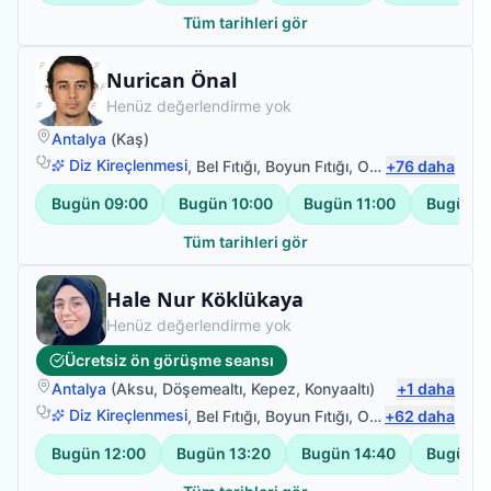
Tüm tarihleri gör
Fizyoterapist
Nurican Önal
Henüz değerlendirme yok
Antalya
(
Kaş
)
Diz Kireçlenmesi
,
Bel Fıtığı
,
Boyun Fıtığı
,
Omuz Bağ Yaralanması
+
76
daha
Bugün
09:00
Bugün
10:00
Bugün
11:00
Bugün
1
Tüm tarihleri gör
Fizyoterapist
Hale Nur Köklükaya
Henüz değerlendirme yok
Ücretsiz ön görüşme seansı
Antalya
(
Aksu
,
Döşemealtı
,
Kepez
,
Konyaaltı
)
+
1
daha
Diz Kireçlenmesi
,
Bel Fıtığı
,
Boyun Fıtığı
,
Omuz Bağ Yaralanması
+
62
daha
Bugün
12:00
Bugün
13:20
Bugün
14:40
Bugün
1