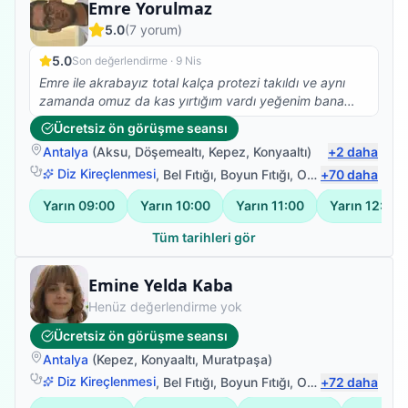
Fizyoterapist
Emre Yorulmaz
5.0
(
7
yorum)
5.0
Son değerlendirme ·
9 Nis
Emre ile akrabayız total kalça protezi takıldı ve aynı
zamanda omuz da kas yırtığım vardı yeğenim bana
çok yardımcı oldu gece gündüz demeden elinden
Ücretsiz ön görüşme seansı
geleni yaptı kısa sürede değişikliği fark ettim çok
Antalya
(
Aksu
,
Döşemealtı
,
Kepez
,
Konyaaltı
)
+
2
daha
teşekkür ederim
Diz Kireçlenmesi
,
Bel Fıtığı
,
Boyun Fıtığı
,
Omuz Bağ Yaralanması
+
70
daha
Yarın
09:00
Yarın
10:00
Yarın
11:00
Yarın
12:00
Tüm tarihleri gör
Fizyoterapist
Emine Yelda Kaba
Henüz değerlendirme yok
Ücretsiz ön görüşme seansı
Antalya
(
Kepez
,
Konyaaltı
,
Muratpaşa
)
Diz Kireçlenmesi
,
Bel Fıtığı
,
Boyun Fıtığı
,
Omuz Bağ Yaralanması
+
72
daha