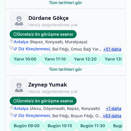
Tüm tarihleri gör
Fizyoterapist
Dürdane Gökçe
Henüz değerlendirme yok
Ücretsiz ön görüşme seansı
Antalya
(
Kepez
,
Konyaaltı
,
Muratpaşa
)
Diz Kireçlenmesi
,
Bel Fıtığı
,
Omuz Bağ Yaralanması
+
51
daha
,
Sırt Ağ
Yarın
10:00
Yarın
11:10
Yarın
12:20
Yarın
13:30
Tüm tarihleri gör
Fizyoterapist
Zeynep Yumak
Henüz değerlendirme yok
Ücretsiz ön görüşme seansı
Antalya
(
Aksu
,
Döşemealtı
,
Kepez
,
Konyaaltı
)
+
1
daha
Diz Kireçlenmesi
,
Bel Fıtığı
,
Boyun Fıtığı
,
Omuz Bağ Yaralanması
+
83
daha
Bugün
09:00
Bugün
10:15
Bugün
11:30
Bugün
1