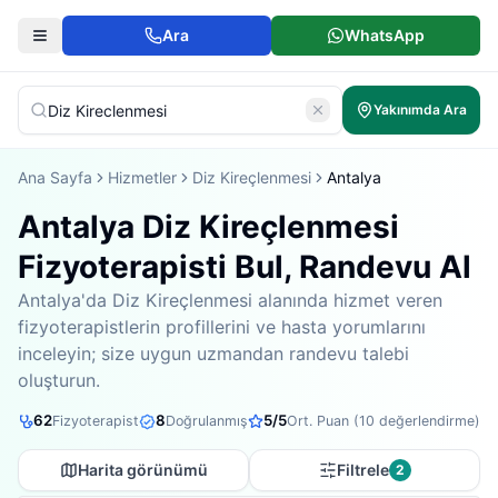
Ara
WhatsApp
Yakınımda Ara
Ana Sayfa
Hizmetler
Diz Kireçlenmesi
Antalya
Antalya Diz Kireçlenmesi
Fizyoterapisti Bul, Randevu Al
Antalya'da Diz Kireçlenmesi alanında hizmet veren
fizyoterapistlerin profillerini ve hasta yorumlarını
inceleyin; size uygun uzmandan randevu talebi
oluşturun.
62
8
5
/5
Fizyoterapist
Doğrulanmış
Ort. Puan (
10
değerlendirme)
Harita görünümü
Filtrele
2