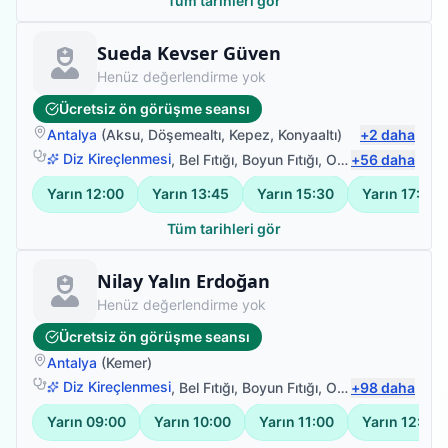
Tüm tarihleri gör
Fizyoterapist
Sueda Kevser Güven
Henüz değerlendirme yok
Ücretsiz ön görüşme seansı
Antalya
(
Aksu
,
Döşemealtı
,
Kepez
,
Konyaaltı
)
+
2
daha
Diz Kireçlenmesi
,
Bel Fıtığı
,
Boyun Fıtığı
,
Omuz Bağ Yaralanması
+
56
daha
Yarın
12:00
Yarın
13:45
Yarın
15:30
Yarın
17:15
Tüm tarihleri gör
Fizyoterapist
Nilay Yalın Erdoğan
Henüz değerlendirme yok
Ücretsiz ön görüşme seansı
Antalya
(
Kemer
)
Diz Kireçlenmesi
,
Bel Fıtığı
,
Boyun Fıtığı
,
Omuz Bağ Yaralanması
+
98
daha
Yarın
09:00
Yarın
10:00
Yarın
11:00
Yarın
12:00