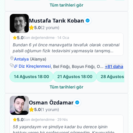
Tüm tarihleri gör
Fizyoterapist
Mustafa Tarık Koban
Doğrulanmış
5.0
(
2
yorum)
5.0
Son değerlendirme ·
14 Oca
Bundan 6 yıl önce manavgatta tevafuk olarak cerabnal
palsili oğlumun fizik tedavisini yapmasıyla tanışmış
olduğumuz Tarık hocayla bugün Alanyada tedaviye
Antalya
(
Alanya
)
devam etmekteyiz.manavgattan alanyaya gelmeyi
Diz Kireçlenmesi
,
Bel Fıtığı
,
Boyun Fıtığı
,
Omuz Bağ Yaralanması
+
81
daha
göze aldığımız ve inşallah da devam edeceğimiz bu
verimli zamanların devam etmesi için biz elimizden
14 Ağustos
18:00
21 Ağustos
18:00
28 Ağustos
18:
geleni yapıcaz.tıpkı Tarık hocanın yaptığı gibi.çünkü
oğlum ondan başkasını istemiyor ve onunla çok
Tüm tarihleri gör
mutlu.kesinlikle tavsiye ediyorum ve oğlumun
herzaman sağlığı açısından kazancı olmasını temenni
Fizyoterapist
Osman Özdamar
ediyorum...
Doğrulanmış
5.0
(
1
yorum)
5.0
Son değerlendirme ·
29 Nis
58 yaşındayım ve şimdiye kadar bu derece işinin
hakkını veren bir profesyonel görmedim. Kayınvalidem