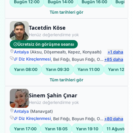
Bugün
12:00
Bugün
14:00
Bugün
16:00
Bugün
1
Tüm tarihleri gör
Fizyoterapist
Tacetdin Köse
Henüz değerlendirme yok
Ücretsiz ön görüşme seansı
Antalya
(
Aksu
,
Döşemealtı
,
Kepez
,
Konyaaltı
)
+
1
daha
Diz Kireçlenmesi
,
Bel Fıtığı
,
Boyun Fıtığı
,
Omuz Bağ Yaralanması
+
85
daha
Yarın
08:00
Yarın
09:30
Yarın
11:00
Yarın
12:30
Tüm tarihleri gör
Fizyoterapist
Sinem Şahin Çınar
Henüz değerlendirme yok
Antalya
(
Manavgat
)
Diz Kireçlenmesi
,
Bel Fıtığı
,
Boyun Fıtığı
,
Omuz Bağ Yaralanması
+
80
daha
Yarın
17:00
Yarın
18:05
Yarın
19:10
11 Ağustos
1