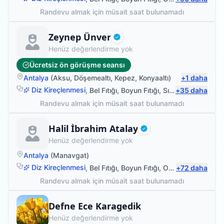
Randevu almak için müsait saat bulunamadı
Fizyoterapist
Zeynep Ünver
Doğrulanmış
Henüz değerlendirme yok
Ücretsiz ön görüşme seansı
Antalya
(
Aksu
,
Döşemealtı
,
Kepez
,
Konyaaltı
)
+
1
daha
Diz Kireçlenmesi
,
Bel Fıtığı
,
Boyun Fıtığı
,
Sırt Ağrısı
+
35
daha
Randevu almak için müsait saat bulunamadı
Fizyoterapist
Halil İbrahim Atalay
Doğrulanmış
Henüz değerlendirme yok
Antalya
(
Manavgat
)
Diz Kireçlenmesi
,
Bel Fıtığı
,
Boyun Fıtığı
,
Omuz Bağ Yaralanması
+
72
daha
Randevu almak için müsait saat bulunamadı
Fizyoterapist
Defne Ece Karagedik
Henüz değerlendirme yok