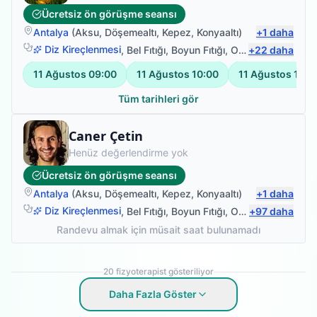
Ücretsiz ön görüşme seansı
Antalya
(
Aksu
,
Döşemealtı
,
Kepez
,
Konyaaltı
)
+
1
daha
Diz Kireçlenmesi
,
Bel Fıtığı
,
Boyun Fıtığı
,
Omuz Bağ Yaralanması
+
22
daha
11 Ağustos
09:00
11 Ağustos
10:00
11 Ağustos
14:0
Tüm tarihleri gör
Fizyoterapist
Caner Çetin
Henüz değerlendirme yok
Ücretsiz ön görüşme seansı
Antalya
(
Aksu
,
Döşemealtı
,
Kepez
,
Konyaaltı
)
+
1
daha
Diz Kireçlenmesi
,
Bel Fıtığı
,
Boyun Fıtığı
,
Omuz Bağ Yaralanması
+
97
daha
Randevu almak için müsait saat bulunamadı
20
fizyoterapist gösteriliyor
Daha Fazla Göster