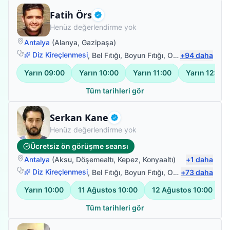
Fizyoterapist
Fatih Örs
Doğrulanmış
Henüz değerlendirme yok
Antalya
(
Alanya
,
Gazipaşa
)
Diz Kireçlenmesi
,
Bel Fıtığı
,
Boyun Fıtığı
,
Omuz Bağ Yaralanması
+
94
daha
Yarın
09:00
Yarın
10:00
Yarın
11:00
Yarın
12:00
Tüm tarihleri gör
Fizyoterapist
Serkan Kane
Doğrulanmış
Henüz değerlendirme yok
Ücretsiz ön görüşme seansı
Antalya
(
Aksu
,
Döşemealtı
,
Kepez
,
Konyaaltı
)
+
1
daha
Diz Kireçlenmesi
,
Bel Fıtığı
,
Boyun Fıtığı
,
Omuz Bağ Yaralanması
+
73
daha
Yarın
10:00
11 Ağustos
10:00
12 Ağustos
10:00
Tüm tarihleri gör