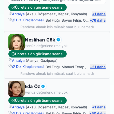
için 4 aydır hizmet alıyoruz. Şahsen hiç ümit
Ücretsiz ön görüşme seansı
vermediğim, ayağa bile kalkamayan kayıvalidem şu an
Antalya
(
Aksu
,
Döşemealtı
,
Kepez
,
Konyaaltı
)
+
1
daha
walkerla yürümeye başladı. Hastaya ve hasta yakınına
yaklaşımı da çok güzel. Emeğinize sağlık Osman
Diz Kireçlenmesi
,
Bel Fıtığı
,
Boyun Fıtığı
,
Omuz Bağ Yaralanması
+
76
daha
hocam.
Randevu almak için müsait saat bulunamadı
Fizyoterapist
Neslihan Gök
Doğrulanmış
Henüz değerlendirme yok
Ücretsiz ön görüşme seansı
Antalya
(
Alanya
,
Gazipaşa
)
Diz Kireçlenmesi
,
Bel Fıtığı
,
Manuel Terapi
,
Kinezyolojik Ba
+
21
daha
Randevu almak için müsait saat bulunamadı
Fizyoterapist
Eda Öz
Doğrulanmış
Henüz değerlendirme yok
Ücretsiz ön görüşme seansı
Antalya
(
Aksu
,
Döşemealtı
,
Kepez
,
Konyaaltı
)
+
1
daha
Diz Kireçlenmesi
,
Bel Fıtığı
,
Boyun Fıtığı
,
Omuz Bağ Yaralanması
+
50
daha