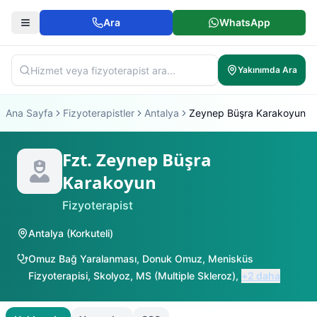
Ara
WhatsApp
Yakınımda Ara
Ana Sayfa
Fizyoterapistler
Antalya
Zeynep Büşra Karakoyun
Fzt. Zeynep Büşra
Karakoyun
Fizyoterapist
Antalya
(
Korkuteli
)
Omuz Bağ Yaralanması
,
Donuk Omuz
,
Menisküs
Fizyoterapisi
,
Skolyoz
,
MS (Multiple Skleroz)
,
+
2
daha