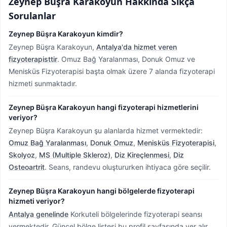
Zeynep Büşra Karakoyun
Hakkında Sıkça
Sorulanlar
Zeynep Büşra Karakoyun kimdir?
Zeynep Büşra Karakoyun,
Antalya'da hizmet veren
fizyoterapisttir
.
Omuz Bağ Yaralanması, Donuk Omuz ve
Menisküs Fizyoterapisi başta olmak üzere 7 alanda fizyoterapi
hizmeti sunmaktadır.
Zeynep Büşra Karakoyun hangi fizyoterapi hizmetlerini
veriyor?
Zeynep Büşra Karakoyun şu alanlarda hizmet vermektedir:
Omuz Bağ Yaralanması
,
Donuk Omuz
,
Menisküs Fizyoterapisi
,
Skolyoz
,
MS (Multiple Skleroz)
,
Diz Kireçlenmesi
,
Diz
Osteoartrit
. Seans, randevu oluştururken ihtiyaca göre seçilir.
Zeynep Büşra Karakoyun hangi bölgelerde fizyoterapi
hizmeti veriyor?
Antalya genelinde
Korkuteli bölgelerinde fizyoterapi seansı
vermektedir.
Güncel bölge listesi bu profil sayfasında yer alır.