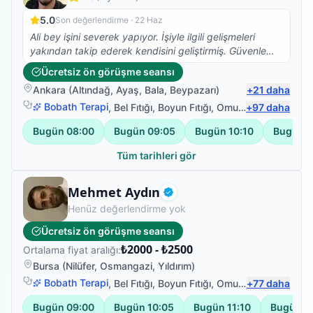
5.0
Son değerlendirme ·
22 Haz
Ali bey işini severek yapıyor. İşiyle ilgili gelişmeleri
yakından takip ederek kendisini geliştirmiş. Güvenle
tedavi olabilirsiniz. Ben memnun kaldım.
Ücretsiz ön görüşme seansı
Ankara
(
Altındağ
,
Ayaş
,
Bala
,
Beypazarı
)
+
21
daha
Bobath Terapi
,
Bel Fıtığı
,
Boyun Fıtığı
,
Omuz Bağ Yaralanması
+
97
daha
Bugün
08:00
Bugün
09:05
Bugün
10:10
Bugün
1
Tüm tarihleri gör
Fizyoterapist
Mehmet Aydın
Doğrulanmış
Henüz değerlendirme yok
Ücretsiz ön görüşme seansı
₺2000 - ₺2500
Ortalama fiyat aralığı:
Bursa
(
Nilüfer
,
Osmangazi
,
Yıldırım
)
Bobath Terapi
,
Bel Fıtığı
,
Boyun Fıtığı
,
Omuz Bağ Yaralanması
+
77
daha
Bugün
09:00
Bugün
10:05
Bugün
11:10
Bugün
1