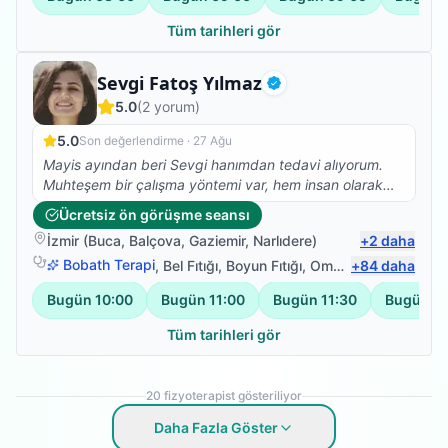
Tüm tarihleri gör
Fizyoterapist
Sevgi Fatoş Yılmaz
Doğrulanmış
5.0
(
2
yorum)
5.0
Son değerlendirme ·
27 Ağu
Mayis ayından beri Sevgi hanımdan tedavi alıyorum.
Muhteşem bir çalışma yöntemi var, hem insan olarak
hemde profesyonel olarak çok taktir ediyorum. Ve
Ücretsiz ön görüşme seansı
kesinlikle fizik tedavi, Kuru iğne, eksersiz ihtiyacı olan
İzmir
(
Buca
,
Balçova
,
Gaziemir
,
Narlıdere
)
+
2
daha
herkese tavsiye ediyorum.
Bobath Terapi
,
Bel Fıtığı
,
Boyun Fıtığı
,
Omuz Bağ Yaralanması
+
84
daha
Bugün
10:00
Bugün
11:00
Bugün
11:30
Bugün
1
Tüm tarihleri gör
20
fizyoterapist gösteriliyor
Daha Fazla Göster