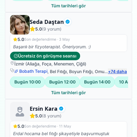
Tüm tarihleri gör
Fizyoterapist
Seda Daştan
Doğrulanmış
5.0
(
9
yorum)
5.0
Son değerlendirme ·
3 May
Başarılı bir fizyoterapist. Öneriyorum. :)
Ücretsiz ön görüşme seansı
İzmir
(
Aliağa
,
Foça
,
Menemen
,
Çiğli
)
Bobath Terapi
,
Bel Fıtığı
,
Boyun Fıtığı
,
Omuz Bağ Yaralanması
+
74
daha
Bugün
10:00
Bugün
12:00
Bugün
14:00
10 Ağus
Tüm tarihleri gör
Fizyoterapist
Ersin Kara
Doğrulanmış
5.0
(
8
yorum)
5.0
Son değerlendirme ·
11 May
Erdal hocama bel fıtığı şikayetiyle başvurmuştuk