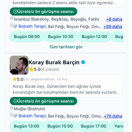
kendisinden sadece 2 seans aldık tabi bize egzersiz
programı yazdı ve uymamızı istedi kendisi çok güler
Ücretsiz ön görüşme seansı
yüzlü ve maddiyatı ikinci planda tutan birisi kendisine
İstanbul
(
Bakırköy
,
Beşiktaş
,
Beyoğlu
,
Fatih
)
+
8
daha
buradan selam olsun egzersizlere devam :)
Bobath Terapi
,
Bel Fıtığı
,
Boyun Fıtığı
,
Omuz Bağ Yaralanması
+
98
daha
Bugün
09:00
Bugün
10:30
Bugün
12:00
Bugün
1
Tüm tarihleri gör
Fizyoterapist
Koray Burak Barçin
Doğrulanmış
5.0
(
4
yorum)
5.0
Son değerlendirme ·
16 Ara
Koray Burak bey, Günlerden beri ağrılar içinde
kıvrandığım bel tutulmamdan beni bir seansta kurtardı.
Physiotherapist olarak karyoprakti uygulayarak beni
Ücretsiz ön görüşme seansı
gündelik hayatımla buluşturdu . Binlerce teşekkür.
Muğla
(
Bodrum
)
Sonraki günlerde ilgilenerek beni defalarca arayıp
ağrılarımın devam edip etmediğini sordu. İşini ciddiye
Bobath Terapi
,
Bel Fıtığı
,
Boyun Fıtığı
,
Omuz Bağ Yaralanması
+
76
daha
alarak çalışan nadir insanlardan. Herkese tavsiye
Bugün
13:00
Bugün
15:00
Bugün
17:00
Yarın
09
ediyorum. Arpi Akaeren Candan