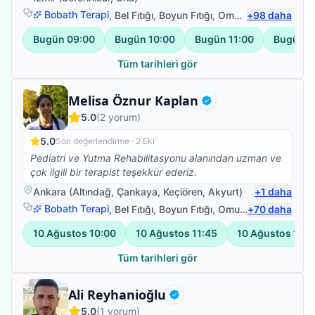
yaptırıyorsan yaptırmaya devam et dedi. Ali ihsan bey
e çok teşşekkür ederim onun sayesinde ameliyattan
Bobath Terapi
,
Bel Fıtığı
,
Boyun Fıtığı
,
Omuz Bağ Yaralanması
+
98
daha
kurtuldum.
Bugün
09:00
Bugün
10:00
Bugün
11:00
Bugün
1
Tüm tarihleri gör
Fizyoterapist
Melisa Öznur Kaplan
Doğrulanmış
5.0
(
2
yorum)
5.0
Son değerlendirme ·
2 Eki
Pediatri ve Yutma Rehabilitasyonu alanından uzman ve
çok ilgili bir terapist teşekkür ederiz.
Ankara
(
Altındağ
,
Çankaya
,
Keçiören
,
Akyurt
)
+
1
daha
Bobath Terapi
,
Bel Fıtığı
,
Boyun Fıtığı
,
Omuz Bağ Yaralanması
+
70
daha
10 Ağustos
10:00
10 Ağustos
11:45
10 Ağustos
13:3
Tüm tarihleri gör
Uzman Fizyoterapist
Ali Reyhanioğlu
Doğrulanmış
5.0
(
1
yorum)