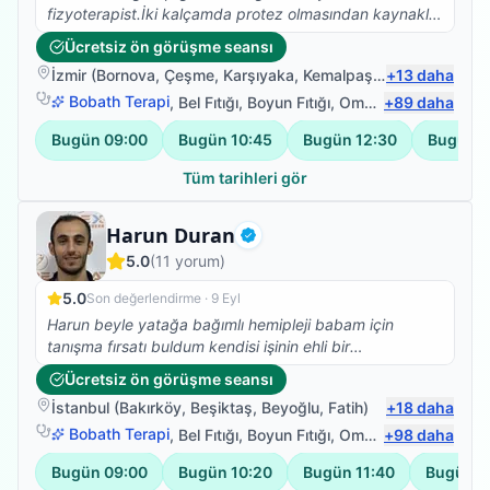
fizyoterapist.İki kalçamda protez olmasından kaynaklı
Skolyoz başlangıcı teşhisi kondu. Ağrılarımın artması
Ücretsiz ön görüşme seansı
nedeniyle fizyoterapist arayışına girdim ve Bilal
İzmir
(
Bornova
,
Çeşme
,
Karşıyaka
,
Kemalpaşa
)
+
13
daha
Hocamla çalışmaya başladık. Abartmıyorum iki
seanstan sonra belimdeki ağrılar yok oldu.Dik durmaya
Bobath Terapi
,
Bel Fıtığı
,
Boyun Fıtığı
,
Omuz Bağ Yaralanması
+
89
daha
başladım. Ve yürüyüşüm düzeldi.Kendisinin bilgisi
Bugün
09:00
Bugün
10:45
Bugün
12:30
Bugün
1
güleryüzü ve modum düştüğünde pozitif yaklaşımıyla
harika bir iş başardı. Kendimi çok iyi
Tüm tarihleri gör
hissediyorum.Fizyoterapim devam ediyor.Emeklerinize
sağlık.
Fizyoterapist
Harun Duran
Doğrulanmış
5.0
(
11
yorum)
5.0
Son değerlendirme ·
9 Eyl
Harun beyle yatağa bağımlı hemipleji babam için
tanışma fırsatı buldum kendisi işinin ehli bir
fizyoterapist herkese tavsiye ederim.
Ücretsiz ön görüşme seansı
İstanbul
(
Bakırköy
,
Beşiktaş
,
Beyoğlu
,
Fatih
)
+
18
daha
Bobath Terapi
,
Bel Fıtığı
,
Boyun Fıtığı
,
Omuz Bağ Yaralanması
+
98
daha
Bugün
09:00
Bugün
10:20
Bugün
11:40
Bugün
1