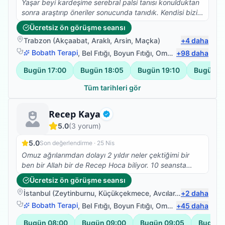
şanslıyız. İşin özeti biz muradımıza erdik. Tüm şifa
Yaşar beyi kardeşime serebral palsi tanısı konulduktan
bekleyen minik kalplerin yollarının Murat Beyle
sonra araştırıp öneriler sonucunda tanıdık. Kendisi bizi
kesişmesi dileğiyle.
hastalıkla ilgili bilgilendirdi ve süreci ayrıntılı bir şekilde
Ücretsiz ön görüşme seansı
anlattı. Kardeşimle her konuda çok ilgilendi ve
Trabzon
(
Akçaabat
,
Araklı
,
Arsin
,
Maçka
)
+
4
daha
kardeşim seanslara çok severek katılıyor. 2 aydır
çalışıyorlar ve kardeşim günlük aktivitelerini çok rahat
Bobath Terapi
,
Bel Fıtığı
,
Boyun Fıtığı
,
Omuz Bağ Yaralanması
+
98
daha
yerine getirebiliyor, özellikle her gün yürümesi daha da
Bugün
17:00
Bugün
18:05
Bugün
19:10
Bugün
2
düzeliyor. Biz çok memnunuz hepimiz kardeşimdeki
iyileşmenin farkındayız, seanslarımıza devam ediyoruz.
Tüm tarihleri gör
Her şey için Yaşar bey’e çok teşekkür ederiz.
Fizyoterapist
Recep Kaya
Doğrulanmış
5.0
(
3
yorum)
5.0
Son değerlendirme ·
25 Nis
Omuz ağrılarımdan dolayı 2 yıldır neler çektiğimi bir
ben bir Allah bir de Recep Hoca biliyor. 10 seansta
ağrılarımdan tamamen kurtuldum. 10larca iğne oldum
Ücretsiz ön görüşme seansı
ne ilaçlar kullandım geçmedi Recep Hocayla
İstanbul
(
Zeytinburnu
,
Küçükçekmece
,
Avcılar
,
Bahçelievler
+
2
daha
)
karşılaşana kadar. Şuan ağrım yok. Ne kadar size dua
etsem azdır. İyi ki sizi tanıdık hocam. Her şey için çok
Bobath Terapi
,
Bel Fıtığı
,
Boyun Fıtığı
,
Omuz Bağ Yaralanması
+
45
daha
çok teşekkür ederiz hocam
Bugün
08:00
Bugün
09:00
Bugün
09:05
Bugün