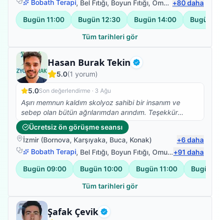
Bobath Terapi
,
Bel Fıtığı
,
Boyun Fıtığı
,
Omuz Bağ Yaralanması
+
80
daha
vardı Halil İbrahim hocamla birlikte fizyoterapi
çalışmalarıma başladım bire bir ilgilendi bantlama
Bugün
11:00
Bugün
12:30
Bugün
14:00
Bugün
1
sistemleri Manuel terapi birlikte ve nezaketi hoş görüşü
ve babacanlığıyla sabrıyla bilgisiyle tecrübesiyle kısa
Tüm tarihleri gör
zamanda yürüyüşüm ve denge kaybımı sorunlarının
üstesinden geldik gece gündüz ne zaman arasam
Fizyoterapist
Hasan Burak Tekin
ilgilendi gerektiği yerde kalkıp evime Bile geldigi oldu
Doğrulanmış
5.0
(
1
yorum)
her şey için çok teşekkür ederim HOCAM İYİKİ
VARSINIZ ( fizyoterapi için en güzel şey hastasının
5.0
Son değerlendirme ·
3 Ağu
yürümesidir)
Aşırı memnun kaldım skolyoz sahibi bir insanım ve
sebep olan bütün ağrılarımdan arındım. Teşekkür
ederim Burak Bey
Ücretsiz ön görüşme seansı
İzmir
(
Bornova
,
Karşıyaka
,
Buca
,
Konak
)
+
6
daha
Bobath Terapi
,
Bel Fıtığı
,
Boyun Fıtığı
,
Omuz Bağ Yaralanması
+
91
daha
Bugün
09:00
Bugün
10:00
Bugün
11:00
Bugün
1
Tüm tarihleri gör
Fizyoterapist
Şafak Çevik
Doğrulanmış