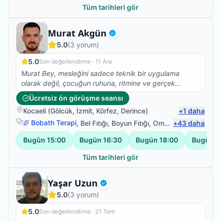
Tüm tarihleri gör
Fizyoterapist
Murat Akgün
Doğrulanmış
5.0
(
3
yorum)
5.0
Son değerlendirme ·
11 Ara
Murat Bey, mesleğini sadece teknik bir uygulama
olarak değil, çocuğun ruhuna, ritmine ve gerçek
kapasitesine dokunan bir sanat gibi icra ediyor.
Ücretsiz ön görüşme seansı
Oğluma yaklaşımı hem profesyonel hem de şaşırtıcı
Kocaeli
(
Gölcük
,
İzmit
,
Körfez
,
Derince
)
+
1
daha
derecede doğal; Yunus Emre onu görür görmez açılıyor,
oyuna katılıyor ve korku yerine merakla hareket ediyor.
Bobath Terapi
,
Bel Fıtığı
,
Boyun Fıtığı
,
Omuz Bağ Yaralanması
+
43
daha
Prematüre doğmuş bir çocuğun taşıdığı ince duyusal
Bugün
15:00
Bugün
16:30
Bugün
18:00
Bugün
1
hassasiyetleri fark edebilmesi, en küçük sinyali bile
okuyabilmesi ve tüm bunları oyunu tedavinin merkezine
Tüm tarihleri gör
yerleştirerek yapması bizim için fevkalade kıymetli.
Yunus Emre gibi hassas, hızlı strese giren ve yeni
Fizyoterapist
Yaşar Uzun
ortamlara karşı temkinli bir çocuğun Murat Bey’in
Doğrulanmış
yanında kendini güvenle bırakabilmesi, terapinin
5.0
(
3
yorum)
gerçek anlamda işe yaradığının en somut göstergesi.
Yolumuz en sonunda Murat Beyle kesiştiği için çok
5.0
Son değerlendirme ·
21 Tem