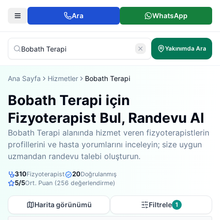
Ara
WhatsApp
Yakınımda Ara
Ana Sayfa
Hizmetler
Bobath Terapi
Bobath Terapi için
Fizyoterapist Bul, Randevu Al
Bobath Terapi alanında hizmet veren fizyoterapistlerin
profillerini ve hasta yorumlarını inceleyin; size uygun
uzmandan randevu talebi oluşturun.
310
20
Fizyoterapist
Doğrulanmış
5
/5
Ort. Puan (
256
değerlendirme)
Harita görünümü
Filtrele
1