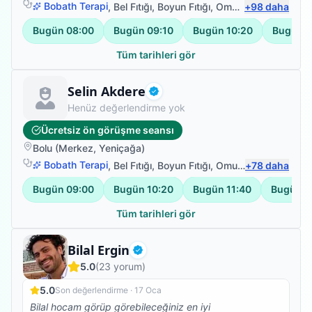
Bobath Terapi
,
Bel Fıtığı
,
Boyun Fıtığı
,
Omuz Bağ Yaralanması
+
98
daha
Bugün
08:00
Bugün
09:10
Bugün
10:20
Bugün
1
Tüm tarihleri gör
Fizyoterapist
Selin Akdere
Doğrulanmış
Henüz değerlendirme yok
Ücretsiz ön görüşme seansı
Bolu
(
Merkez
,
Yeniçağa
)
Bobath Terapi
,
Bel Fıtığı
,
Boyun Fıtığı
,
Omuz Bağ Yaralanması
+
78
daha
Bugün
09:00
Bugün
10:20
Bugün
11:40
Bugün
1
Tüm tarihleri gör
Fizyoterapist
Bilal Ergin
Doğrulanmış
5.0
(
23
yorum)
5.0
Son değerlendirme ·
17 Oca
Bilal hocam görüp görebileceğiniz en iyi