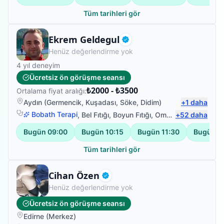
Tüm tarihleri gör
Fizyoterapist
Ekrem Geldegul
Doğrulanmış
Henüz değerlendirme yok
4
yıl deneyim
Ücretsiz ön görüşme seansı
₺2000 - ₺3500
Ortalama fiyat aralığı:
Aydın
(
Germencik
,
Kuşadası
,
Söke
,
Didim
)
+
1
daha
Bobath Terapi
,
Bel Fıtığı
,
Boyun Fıtığı
,
Omuz Bağ Yaralanması
+
52
daha
Bugün
09:00
Bugün
10:15
Bugün
11:30
Bugün
1
Tüm tarihleri gör
Fizyoterapist
Cihan Özen
Doğrulanmış
Henüz değerlendirme yok
Ücretsiz ön görüşme seansı
Edirne
(
Merkez
)