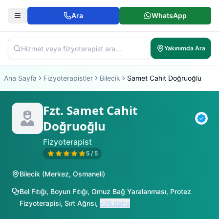
Ara
WhatsApp
Yakınımda Ara
Ana Sayfa
Fizyoterapistler
Bilecik
Samet Cahit Doğruoğlu
Fzt. Samet Cahit
Doğruoğlu
Doğr
Fizyoterapist
5
/ 5
Bilecik
(
Merkez
,
Osmaneli
)
Bel Fıtığı
,
Boyun Fıtığı
,
Omuz Bağ Yaralanması
,
Protez
Fizyoterapisi
,
Sırt Ağrısı
,
+
74
daha