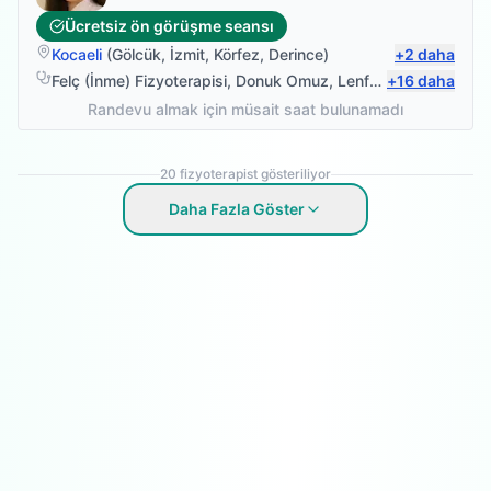
Ücretsiz ön görüşme seansı
Kocaeli
(
Gölcük
,
İzmit
,
Körfez
,
Derince
)
+
2
daha
Felç (İnme) Fizyoterapisi
,
Donuk Omuz
,
Lenfödem Fizyoterapisi
+
16
daha
Randevu almak için müsait saat bulunamadı
20
fizyoterapist gösteriliyor
Daha Fazla Göster