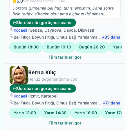
5.0
Son değerlendirme ·
1 Kas
Doktora gitmemle bel fıtığı tanısı almıştım. Daha sonra
fizik tedavi sürecim oldu ama hiçbir etkisi olmadı.
Tavsiye üzerine fizyoterapist Sibel hanımla tanıştım ve
Ücretsiz ön görüşme seansı
üç seansta hiçbir şekilde ağırlarım kalmadı. Elleri
Kocaeli
(
Gebze
,
Çayırova
,
Darıca
,
Dilovası
)
gerçekten sihirli
Bel Fıtığı
,
Boyun Fıtığı
,
Omuz Bağ Yaralanması
,
+
Protez Fizyote
85
daha
Bugün
18:00
Bugün
19:10
Bugün
20:20
Yarın
08
Tüm tarihleri gör
Fizyoterapist
Berna Kılıç
Henüz değerlendirme yok
Ücretsiz ön görüşme seansı
Kocaeli
(
İzmit
,
Kartepe
)
Bel Fıtığı
,
Boyun Fıtığı
,
Omuz Bağ Yaralanması
,
+
Protez Fizyote
71
daha
Yarın
13:00
Yarın
14:30
Yarın
16:00
Yarın
17:30
Tüm tarihleri gör