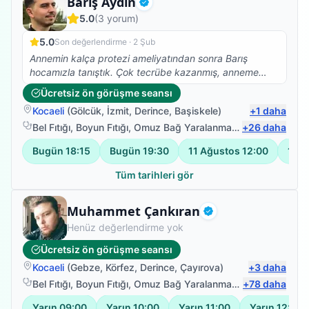
Fizyoterapist
Barış Aydın
ortamlara karşı temkinli bir çocuğun Murat Bey’in
Doğrulanmış
yanında kendini güvenle bırakabilmesi, terapinin
5.0
(
3
yorum)
gerçek anlamda işe yaradığının en somut göstergesi.
5.0
Yolumuz en sonunda Murat Beyle kesiştiği için çok
Son değerlendirme ·
2 Şub
şanslıyız. İşin özeti biz muradımıza erdik. Tüm şifa
Annemin kalça protezi ameliyatından sonra Barış
bekleyen minik kalplerin yollarının Murat Beyle
hocamızla tanıştık. Çok tecrübe kazanmış, anneme
kesişmesi dileğiyle.
yaklaşımı, işi bilmesi ve annemle kurduğu gönül bağıyla
Ücretsiz ön görüşme seansı
annem kısa sürede eskisi gibi yürümeye başladı. Çok
Kocaeli
(
Gölcük
,
İzmit
,
Derince
,
Başiskele
)
+
1
daha
efendi ve düzgün bir insan emeklerin için çok teşekkür
ediyoruz güzel yürekli kardeşim
Bel Fıtığı
,
Boyun Fıtığı
,
Omuz Bağ Yaralanması
,
+
Protez Fizyote
26
daha
Bugün
18:15
Bugün
19:30
11 Ağustos
12:00
11 A
Tüm tarihleri gör
Fizyoterapist
Muhammet Çankıran
Doğrulanmış
Henüz değerlendirme yok
Ücretsiz ön görüşme seansı
Kocaeli
(
Gebze
,
Körfez
,
Derince
,
Çayırova
)
+
3
daha
Bel Fıtığı
,
Boyun Fıtığı
,
Omuz Bağ Yaralanması
,
+
Protez Fizyote
78
daha
Yarın
09:00
Yarın
10:00
Yarın
11:00
Yarın
12:00