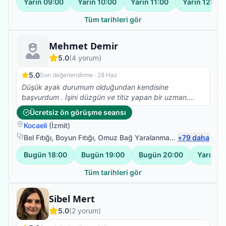
Yarın
09:00
Yarın
10:00
Yarın
11:00
Yarın
12:00
Tüm tarihleri gör
Fizyoterapist
Mehmet Demir
5.0
(
4
yorum)
5.0
Son değerlendirme ·
28 Haz
Düşük ayak durumum olduğundan kendisine
başvurdum . İşini düzgün ve titiz yapan bir uzman.
İlerleme kaydediyorum. hala devam ediyoruz.
Ücretsiz ön görüşme seansı
Kocaeli
(
İzmit
)
Bel Fıtığı
,
Boyun Fıtığı
,
Omuz Bağ Yaralanması
,
+
Protez Fizyote
79
daha
Bugün
18:00
Bugün
19:00
Bugün
20:00
Yarın
08
Tüm tarihleri gör
Fizyoterapist
Sibel Mert
5.0
(
2
yorum)