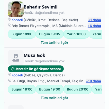
Fizyoterapist
Bahadır Sevimli
Henüz değerlendirme yok
Kocaeli
(
Gölcük
,
İzmit
,
Derince
,
Başiskele
)
+
1
daha
Felç (İnme) Fizyoterapisi
,
MS (Multiple Skleroz)
,
+
Parkinson
6
daha
,
H
Bugün
18:00
Bugün
19:05
Yarın
18:00
Yarın
19:
Tüm tarihleri gör
Fizyoterapist
Musa Gök
Henüz değerlendirme yok
Ücretsiz ön görüşme seansı
Kocaeli
(
Gebze
,
Çayırova
,
Darıca
)
Bel Fıtığı
,
Boyun Fıtığı
,
Manuel Terapi
,
Felç (İnme) Fizyoterapisi
+
10
daha
Bugün
18:00
Bugün
19:00
Bugün
20:00
Yarın
09
Tüm tarihleri gör