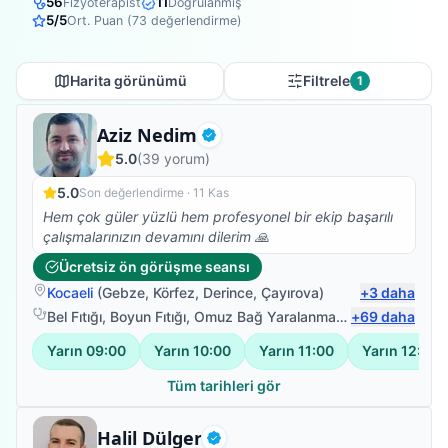
56
11
Fizyoterapist
Doğrulanmış
5
/5
Ort. Puan (
73
değerlendirme)
Harita görünümü
Filtrele
1
Uzman Fizyoterapist
Aziz Nedim
Doğrulanmış
5.0
(
39
yorum)
5.0
Son değerlendirme ·
11 Kas
Hem çok güler yüzlü hem profesyonel bir ekip başarılı
çalışmalarınızın devamını dilerim 🙏
Ücretsiz ön görüşme seansı
Kocaeli
(
Gebze
,
Körfez
,
Derince
,
Çayırova
)
+
3
daha
Bel Fıtığı
,
Boyun Fıtığı
,
Omuz Bağ Yaralanması
,
+
Protez Fizyote
69
daha
Yarın
09:00
Yarın
10:00
Yarın
11:00
Yarın
12:00
Tüm tarihleri gör
Fizyoterapist
Halil Dülger