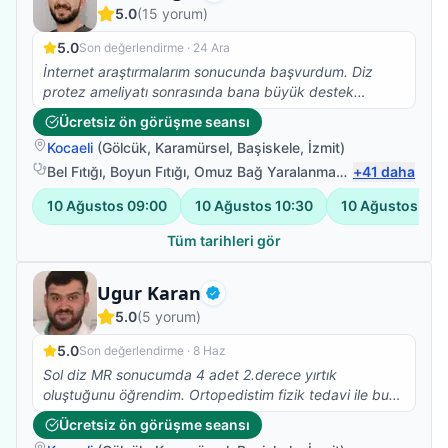
Doğrulanmış
5.0
(
15
yorum)
5.0
Son değerlendirme ·
24 Ara
İnternet araştırmalarım sonucunda başvurdum. Diz
protez ameliyatı sonrasında bana büyük destek
sağladı. Mesleğinde gerçekten uzman ve ilgili birisi.
Ücretsiz ön görüşme seansı
Sabrı, olumlu tavırları ve önerdiği egzersizlerle hem
Kocaeli
(
Gölcük
,
Karamürsel
,
Başiskele
,
İzmit
)
psikolojik hem de fizyolojik olarak etkili bir tedavi.
Bel Fıtığı
,
Boyun Fıtığı
,
Omuz Bağ Yaralanması
,
+
Protez Fizyote
41
daha
10 Ağustos
09:00
10 Ağustos
10:30
10 Ağustos
12:
Tüm tarihleri gör
Fizyoterapist
Ugur Karan
Doğrulanmış
5.0
(
5
yorum)
5.0
Son değerlendirme ·
8 Haz
Sol diz MR sonucumda 4 adet 2.derece yırtık
oluştuğunu öğrendim. Ortopedistim fizik tedavi ile bu
yırtıkların iyileşme ihtimali olduğunu eğer iyileşmezse
Ücretsiz ön görüşme seansı
cerrahi müdahale gerektiğini söyledi. Fizik tedavi için