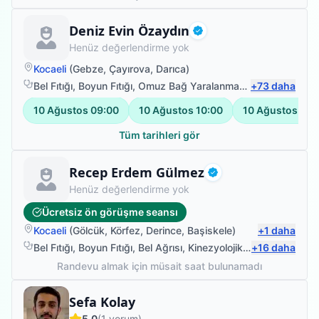
Fizyoterapist
Deniz Evin Özaydın
Doğrulanmış
Henüz değerlendirme yok
Kocaeli
(
Gebze
,
Çayırova
,
Darıca
)
Bel Fıtığı
,
Boyun Fıtığı
,
Omuz Bağ Yaralanması
,
+
Protez Fizyote
73
daha
10 Ağustos
09:00
10 Ağustos
10:00
10 Ağustos
11:
Tüm tarihleri gör
Fizyoterapist
Recep Erdem Gülmez
Doğrulanmış
Henüz değerlendirme yok
Ücretsiz ön görüşme seansı
Kocaeli
(
Gölcük
,
Körfez
,
Derince
,
Başiskele
)
+
1
daha
Bel Fıtığı
,
Boyun Fıtığı
,
Bel Ağrısı
,
Kinezyolojik Bantlama
+
16
daha
Randevu almak için müsait saat bulunamadı
Fizyoterapist
Sefa Kolay
5.0
(
1
yorum)