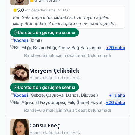
5.0
Son değerlendirme ·
21 Mar
Ben Sefa beye kifoz şiddetli sırt ve boyun ağrıları
şikayeti ile gittim. 6 seans gibi kısa bir sürede gözle
görülür iyileşmeler yaşadım. Ayrıca nazik yaklaşımı ve
Ücretsiz ön görüşme seansı
anlatımı ile güven verdi. Sefa beye çok teşekkür
Kocaeli
(
İzmit
)
ediyorum.
Bel Fıtığı
,
Boyun Fıtığı
,
Omuz Bağ Yaralanması
,
+
Protez Fizyote
79
daha
Randevu almak için müsait saat bulunamadı
Fizyoterapist
Meryem Çelikbilek
Henüz değerlendirme yok
Ücretsiz ön görüşme seansı
Kocaeli
(
Gebze
,
Çayırova
,
Darıca
,
Dilovası
)
+
1
daha
Bel Ağrısı
,
El Fizyoterapisi
,
Felç (İnme) Fizyoterapisi
+
20
daha
,
Ortopedi
Randevu almak için müsait saat bulunamadı
Fizyoterapist
Cansu Eneç
Henüz değerlendirme yok