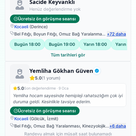
Fizyoterapist
Sacide Keyvanklı
Henüz değerlendirme yok
Ücretsiz ön görüşme seansı
Kocaeli
(
Derince
)
Bel Fıtığı
,
Boyun Fıtığı
,
Omuz Bağ Yaralanması
,
+
Protez Fizyote
72
daha
Bugün
18:00
Bugün
19:00
Yarın
18:00
Yarın
19:
Tüm tarihleri gör
Fizyoterapist
Yemliha Gökhan Güven
Doğrulanmış
5.0
(
1
yorum)
5.0
Son değerlendirme ·
9 Oca
Yemliha hocam sayesinde hemipleji rahatsızlığım çok iyi
duruma geldi. Kesinlikle tavsiye ederim.
Ücretsiz ön görüşme seansı
Kocaeli
(
Gölcük
,
İzmit
)
Bel Fıtığı
,
Omuz Bağ Yaralanması
,
Kinezyolojik Bantlama
+
6
daha
,
Don
Randevu almak için müsait saat bulunamadı