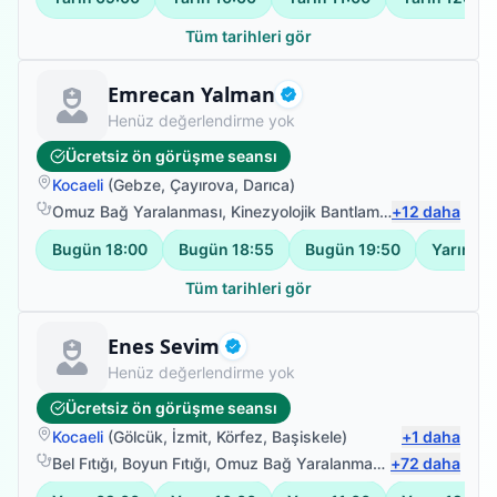
Tüm tarihleri gör
Fizyoterapist
Emrecan Yalman
Doğrulanmış
Henüz değerlendirme yok
Ücretsiz ön görüşme seansı
Kocaeli
(
Gebze
,
Çayırova
,
Darıca
)
Omuz Bağ Yaralanması
,
Kinezyolojik Bantlama
,
+
El Fizyoterapi
12
daha
Bugün
18:00
Bugün
18:55
Bugün
19:50
Yarın
18
Tüm tarihleri gör
Fizyoterapist
Enes Sevim
Doğrulanmış
Henüz değerlendirme yok
Ücretsiz ön görüşme seansı
Kocaeli
(
Gölcük
,
İzmit
,
Körfez
,
Başiskele
)
+
1
daha
Bel Fıtığı
,
Boyun Fıtığı
,
Omuz Bağ Yaralanması
,
+
Protez Fizyote
72
daha