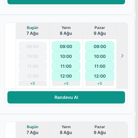
Bugün
Yarın
Pazar
7 Ağu
8 Ağu
9 Ağu
09:00
09:00
09:00
10:00
10:00
10:00
terapisi
11:00
11:00
11:00
12:00
12:00
12:00
+
5
+
5
+
5
Randevu Al
Bugün
Yarın
Pazar
7 Ağu
8 Ağu
9 Ağu