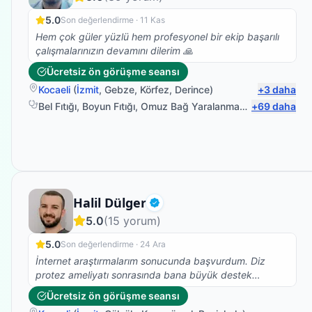
5.0
Son değerlendirme ·
11 Kas
Hem çok güler yüzlü hem profesyonel bir ekip başarılı
çalışmalarınızın devamını dilerim 🙏
Ücretsiz ön görüşme seansı
Kocaeli
(
İzmit
,
Gebze
,
Körfez
,
Derince
)
+
3
daha
Bel Fıtığı
,
Boyun Fıtığı
,
Omuz Bağ Yaralanması
,
+
Protez Fizyo
69
daha
Fizyoterapist
Halil Dülger
Doğrulanmış
5.0
(
15
yorum)
5.0
Son değerlendirme ·
24 Ara
İnternet araştırmalarım sonucunda başvurdum. Diz
protez ameliyatı sonrasında bana büyük destek
sağladı. Mesleğinde gerçekten uzman ve ilgili birisi.
Ücretsiz ön görüşme seansı
Sabrı, olumlu tavırları ve önerdiği egzersizlerle hem