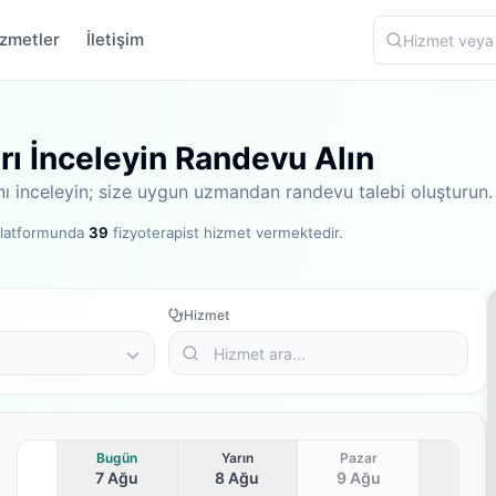
zmetler
İletişim
arı İnceleyin Randevu Alın
rını inceleyin; size uygun uzmandan randevu talebi oluşturun.
platformunda
39
fizyoterapist hizmet vermektedir
.
Hizmet
Bugün
Yarın
Pazar
7 Ağu
8 Ağu
9 Ağu