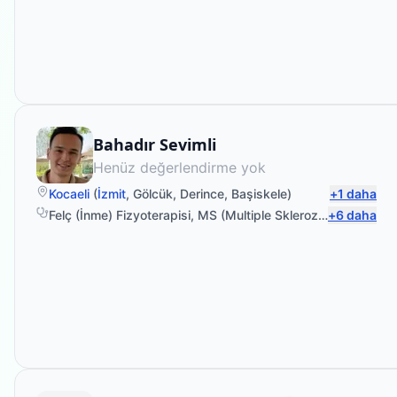
Fizyoterapist
Bahadır Sevimli
Henüz değerlendirme yok
Kocaeli
(
İzmit
,
Gölcük
,
Derince
,
Başiskele
)
+
1
daha
Felç (İnme) Fizyoterapisi
,
MS (Multiple Skleroz)
,
+
Parkinson
6
daha
,