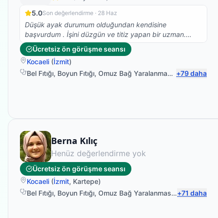
5.0
Son değerlendirme ·
28 Haz
Düşük ayak durumum olduğundan kendisine
başvurdum . İşini düzgün ve titiz yapan bir uzman.
İlerleme kaydediyorum. hala devam ediyoruz.
Ücretsiz ön görüşme seansı
Kocaeli
(
İzmit
)
Bel Fıtığı
,
Boyun Fıtığı
,
Omuz Bağ Yaralanması
,
+
Protez Fizyo
79
daha
Fizyoterapist
Berna Kılıç
Henüz değerlendirme yok
Ücretsiz ön görüşme seansı
Kocaeli
(
İzmit
,
Kartepe
)
Bel Fıtığı
,
Boyun Fıtığı
,
Omuz Bağ Yaralanması
,
Protez Fizyo
+
71
daha