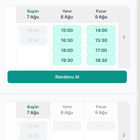
Bugün
Yarın
Pazar
7 Ağu
8 Ağu
9 Ağu
18:00
15:00
14:00
19:30
16:30
15:30
18:00
17:00
19:30
18:30
terapisi
Randevu Al
Bugün
Yarın
Pazar
7 Ağu
8 Ağu
9 Ağu
12:00
-
-
13:15