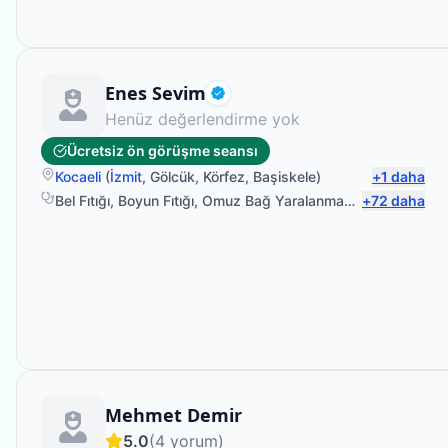
Fizyoterapist
Enes Sevim
Doğrulanmış
Henüz değerlendirme yok
Ücretsiz ön görüşme seansı
Kocaeli
(
İzmit
,
Gölcük
,
Körfez
,
Başiskele
)
+
1
daha
Bel Fıtığı
,
Boyun Fıtığı
,
Omuz Bağ Yaralanması
,
+
Protez Fizyo
72
daha
Fizyoterapist
Mehmet Demir
5.0
(
4
yorum)