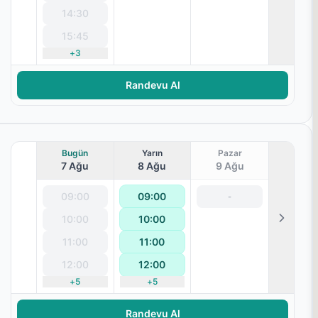
14:30
15:45
+
3
terapisi
Randevu Al
Bugün
Yarın
Pazar
7 Ağu
8 Ağu
9 Ağu
09:00
09:00
-
10:00
10:00
terapisi
11:00
11:00
12:00
12:00
+
5
+
5
Randevu Al