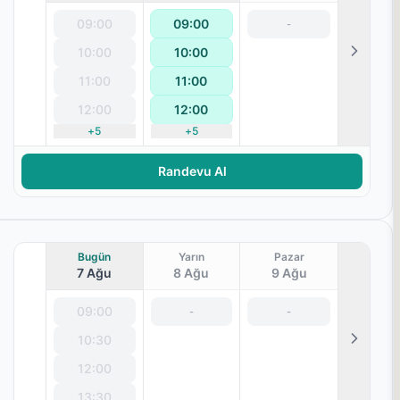
09:00
09:00
-
10:00
10:00
11:00
11:00
12:00
12:00
+
5
+
5
terapisi
Randevu Al
Bugün
Yarın
Pazar
7 Ağu
8 Ağu
9 Ağu
09:00
-
-
10:30
12:00
13:30