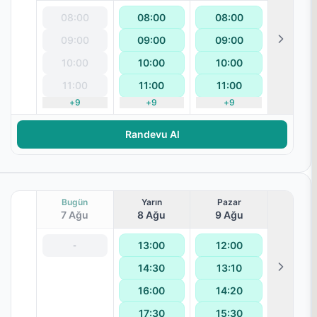
08:00
08:00
08:00
09:00
09:00
09:00
10:00
10:00
10:00
11:00
11:00
11:00
+
9
+
9
+
9
terapisi
Randevu Al
Bugün
Yarın
Pazar
7 Ağu
8 Ağu
9 Ağu
13:00
12:00
-
14:30
13:10
terapisi
16:00
14:20
17:30
15:30