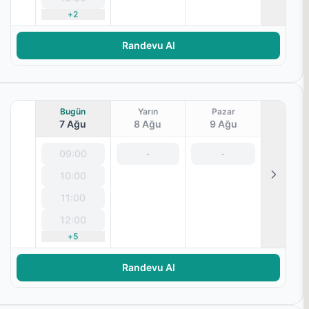
+
2
terapisi
Randevu Al
Bugün
Yarın
Pazar
7 Ağu
8 Ağu
9 Ağu
09:00
-
-
10:00
11:00
12:00
+
5
terapisi
Randevu Al