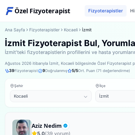
Özel Fizyoterapist
Fizyoterapistler
Hi
Ana Sayfa
Fizyoterapistler
Kocaeli
İzmit
İzmit Fizyoterapist Bul, Yoruml
İzmit'teki fizyoterapistlerin profillerini ve hasta yorumla
Ağustos 2026
itibarıyla
İzmit, Kocaeli bölgesinde
Özel Fizyoterapist 
39
9
5
/5
Fizyoterapist
Doğrulanmış
Ort. Puan (
71
değerlendirme)
Şehir
İlçe
Uzman Fizyoterapist
Aziz Nedim
Doğrulanmış
5.0
(
39
yorum)