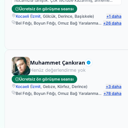
hocamızla tanıştık. Çok tecrübe kazanmış, anneme
yaklaşımı, işi bilmesi ve annemle kurduğu gönül bağıyla
Ücretsiz ön görüşme seansı
annem kısa sürede eskisi gibi yürümeye başladı. Çok
Kocaeli
(
İzmit
,
Gölcük
,
Derince
,
Başiskele
)
+
1
daha
efendi ve düzgün bir insan emeklerin için çok teşekkür
ediyoruz güzel yürekli kardeşim
Bel Fıtığı
,
Boyun Fıtığı
,
Omuz Bağ Yaralanması
,
+
Protez Fizyo
26
daha
Fizyoterapist
Muhammet Çankıran
Doğrulanmış
Henüz değerlendirme yok
Ücretsiz ön görüşme seansı
Kocaeli
(
İzmit
,
Gebze
,
Körfez
,
Derince
)
+
3
daha
Bel Fıtığı
,
Boyun Fıtığı
,
Omuz Bağ Yaralanması
,
+
Protez Fizyo
78
daha