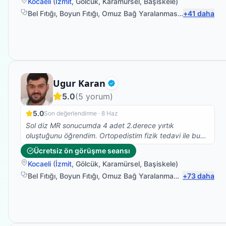
Kocaeli
(
İzmit
,
Gölcük
,
Karamürsel
,
Başiskele
)
psikolojik hem de fizyolojik olarak etkili bir tedavi.
Bel Fıtığı
,
Boyun Fıtığı
,
Omuz Bağ Yaralanması
,
Protez Fizyo
+
41
daha
Fizyoterapist
Ugur Karan
Doğrulanmış
5.0
(
5
yorum)
5.0
Son değerlendirme ·
8 Haz
Sol diz MR sonucumda 4 adet 2.derece yırtık
oluştuğunu öğrendim. Ortopedistim fizik tedavi ile bu
yırtıkların iyileşme ihtimali olduğunu eğer iyileşmezse
Ücretsiz ön görüşme seansı
cerrahi müdahale gerektiğini söyledi. Fizik tedavi için
Kocaeli
(
İzmit
,
Gölcük
,
Karamürsel
,
Başiskele
)
ise beni Uğur Bey'e yönlendirerek fizik tedaviye
başladık. Tedavi sürecim 3 aydır devam ediyor. Bu
Bel Fıtığı
,
Boyun Fıtığı
,
Omuz Bağ Yaralanması
,
+
Protez Fizyo
73
daha
süreç sonunda doktoruma kontrole gittiğimde herhangi
bir cerrahi müdahaleye gerek olmadığını, yırtıkların
iyileşme sürecine hızlı bir biçimde girdiğini öğrendim.
Uğur Hocam'a çok teşekkür ederim. Fizik tedavi öncesi