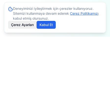
Deneyiminizi iyileştirmek için çerezler kullanıyoruz.
Sitemizi kullanmaya devam ederek
Çerez Politikamızı
kabul etmiş olursunuz.
Çerez Ayarları
Kabul Et
İçerikler bilgilendirme amaçlıdır. Tedavi planlaması için
mutlaka doktorunuza danışınız. Kişiye göre değişiklik
gösterebilir.
Özel Fizyoterapist