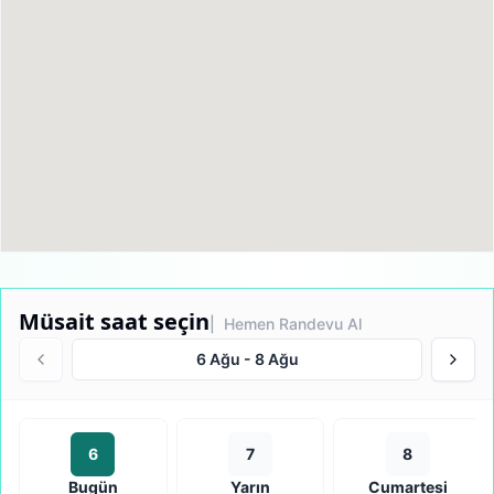
Müsait saat seçin
| Hemen Randevu Al
6 Ağu
-
8 Ağu
6
7
8
Bugün
Yarın
Cumartesi