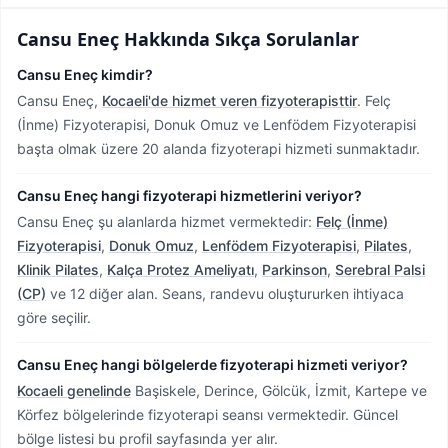
Cansu Eneç
Hakkında Sıkça Sorulanlar
Cansu Eneç kimdir?
Cansu Eneç,
Kocaeli'de hizmet veren fizyoterapisttir
.
Felç
(İnme) Fizyoterapisi, Donuk Omuz ve Lenfödem Fizyoterapisi
başta olmak üzere 20 alanda fizyoterapi hizmeti sunmaktadır.
Cansu Eneç hangi fizyoterapi hizmetlerini veriyor?
Cansu Eneç şu alanlarda hizmet vermektedir:
Felç (İnme)
Fizyoterapisi
,
Donuk Omuz
,
Lenfödem Fizyoterapisi
,
Pilates
,
Klinik Pilates
,
Kalça Protez Ameliyatı
,
Parkinson
,
Serebral Palsi
(CP)
ve 12 diğer alan. Seans, randevu oluştururken ihtiyaca
göre seçilir.
Cansu Eneç hangi bölgelerde fizyoterapi hizmeti veriyor?
Kocaeli genelinde
Başiskele, Derince, Gölcük, İzmit, Kartepe ve
Körfez bölgelerinde fizyoterapi seansı vermektedir.
Güncel
bölge listesi bu profil sayfasında yer alır.