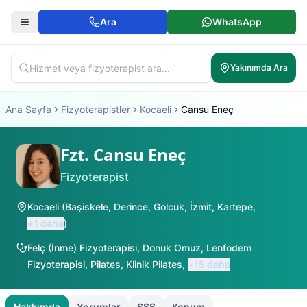
Ara
WhatsApp
Yakınımda Ara
Ana Sayfa
Fizyoterapistler
Kocaeli
Cansu Eneç
Fzt. Cansu Eneç
Fizyoterapist
Kocaeli
(
Başiskele
,
Derince
,
Gölcük
,
İzmit
,
Kartepe
,
+
1
daha
)
Felç (İnme) Fizyoterapisi
,
Donuk Omuz
,
Lenfödem
Fizyoterapisi
,
Pilates
,
Klinik Pilates
,
+
15
daha
Hakkımda
Yorumlar
SSS
Konum