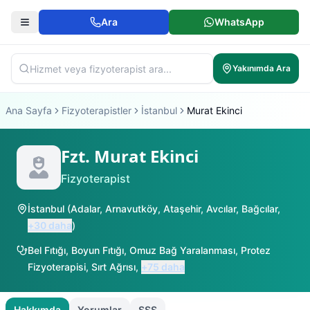
Ara
WhatsApp
Yakınımda Ara
Ana Sayfa
Fizyoterapistler
İstanbul
Murat Ekinci
Fzt. Murat Ekinci
Fizyoterapist
İstanbul
(
Adalar
,
Arnavutköy
,
Ataşehir
,
Avcılar
,
Bağcılar
,
+
30
daha
)
Bel Fıtığı
,
Boyun Fıtığı
,
Omuz Bağ Yaralanması
,
Protez
Fizyoterapisi
,
Sırt Ağrısı
,
+
75
daha
Hakkımda
Yorumlar
SSS