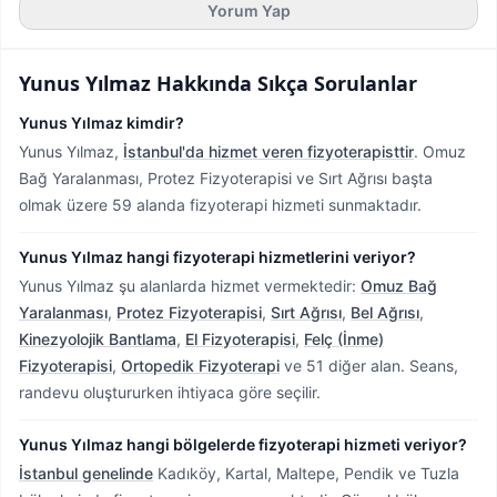
Yorum Yap
Yunus Yılmaz
Hakkında Sıkça Sorulanlar
Yunus Yılmaz kimdir?
Yunus Yılmaz,
İstanbul'da hizmet veren fizyoterapisttir
.
Omuz
Bağ Yaralanması, Protez Fizyoterapisi ve Sırt Ağrısı başta
olmak üzere 59 alanda fizyoterapi hizmeti sunmaktadır.
Yunus Yılmaz hangi fizyoterapi hizmetlerini veriyor?
Yunus Yılmaz şu alanlarda hizmet vermektedir:
Omuz Bağ
Yaralanması
,
Protez Fizyoterapisi
,
Sırt Ağrısı
,
Bel Ağrısı
,
Kinezyolojik Bantlama
,
El Fizyoterapisi
,
Felç (İnme)
Fizyoterapisi
,
Ortopedik Fizyoterapi
ve 51 diğer alan. Seans,
randevu oluştururken ihtiyaca göre seçilir.
Yunus Yılmaz hangi bölgelerde fizyoterapi hizmeti veriyor?
İstanbul genelinde
Kadıköy, Kartal, Maltepe, Pendik ve Tuzla