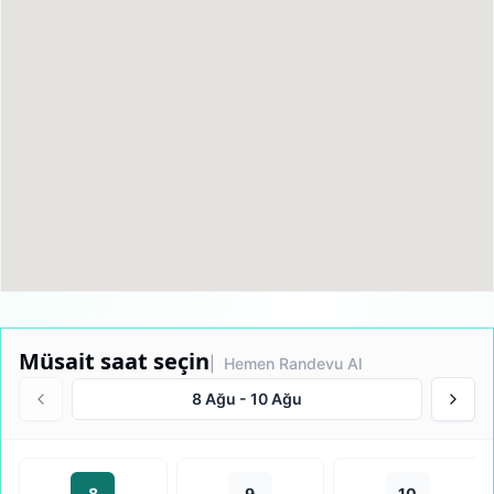
Müsait saat seçin
| Hemen Randevu Al
8 Ağu
-
10 Ağu
8
9
10