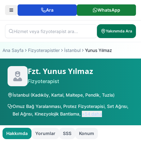
Ara
WhatsApp
Yakınımda Ara
Ana Sayfa
Fizyoterapistler
İstanbul
Yunus Yılmaz
Fzt. Yunus Yılmaz
Fizyoterapist
İstanbul
(
Kadıköy
,
Kartal
,
Maltepe
,
Pendik
,
Tuzla
)
Omuz Bağ Yaralanması
,
Protez Fizyoterapisi
,
Sırt Ağrısı
,
Bel Ağrısı
,
Kinezyolojik Bantlama
,
+
54
daha
Hakkımda
Yorumlar
SSS
Konum