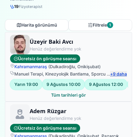
19
Fizyoterapist
Harita görünümü
Filtrele
1
Fizyoterapist
Üzeyir Baki Avcı
Henüz değerlendirme yok
Ücretsiz ön görüşme seansı
Kahramanmaraş
(
Dulkadiroğlu
,
Onikişubat
)
Manuel Terapi
,
Kinezyolojik Bantlama
,
Sporcu Yaralanması
+
9
daha
,
S
Yarın
19:00
9 Ağustos
10:00
9 Ağustos
12:00
9 
Tüm tarihleri gör
Fizyoterapist
Adem Rüzgar
Henüz değerlendirme yok
Ücretsiz ön görüşme seansı
Kahramanmaraş
(
Dulkadiroğlu
,
Onikişubat
,
Pazarcık
,
Türkoğl