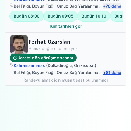
Bel Fıtığı
,
Boyun Fıtığı
,
Omuz Bağ Yaralanması
,
+
Protez Fizyote
78
daha
Bugün
08:00
Bugün
09:05
Bugün
10:10
Bugün
1
Tüm tarihleri gör
Uzman Fizyoterapist
Ferhat Özarslan
Henüz değerlendirme yok
Ücretsiz ön görüşme seansı
Kahramanmaraş
(
Dulkadiroğlu
,
Onikişubat
)
Bel Fıtığı
,
Boyun Fıtığı
,
Omuz Bağ Yaralanması
,
+
Sırt Ağrısı
81
daha
Randevu almak için müsait saat bulunamadı