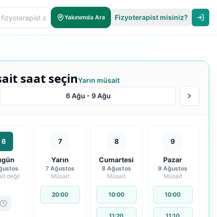
Fizyoterapist misiniz?
Yakınımda Ara
ait saat seçin
Yarın müsait
6 Ağu
-
9 Ağu
6
7
8
9
ugün
Yarın
Cumartesi
Pazar
ğustos
7 Ağustos
8 Ağustos
9 Ağustos
it değil
Müsait
Müsait
Müsait
20:00
10:00
10:00
11:20
11:10