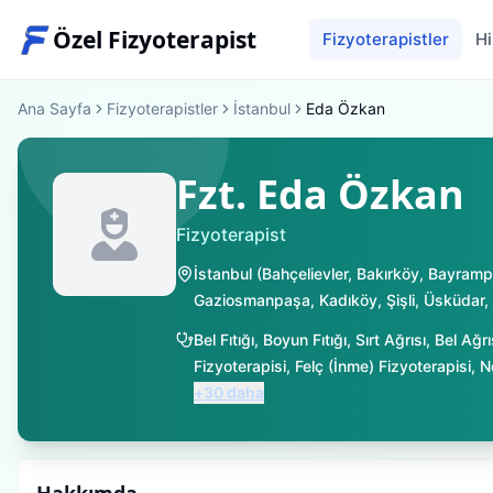
Özel Fizyoterapist
Fizyoterapistler
Hi
Ana Sayfa
Fizyoterapistler
İstanbul
Eda Özkan
Fzt. Eda Özkan
Fizyoterapist
İstanbul
(
Bahçelievler
,
Bakırköy
,
Bayramp
Gaziosmanpaşa
,
Kadıköy
,
Şişli
,
Üsküdar
,
Bel Fıtığı
,
Boyun Fıtığı
,
Sırt Ağrısı
,
Bel Ağrı
Fizyoterapisi
,
Felç (İnme) Fizyoterapisi
,
N
+
30
daha