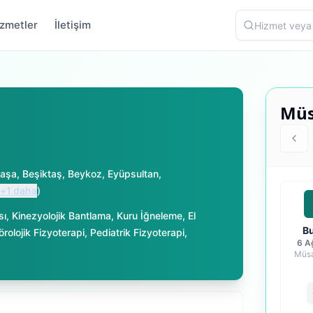
zmetler
İletişim
Müs
aşa
,
Beşiktaş
,
Beykoz
,
Eyüpsultan
,
+
1
daha
)
sı
,
Kinezyolojik Bantlama
,
Kuru İğneleme
,
El
B
örolojik Fizyoterapi
,
Pediatrik Fizyoterapi
,
6 A
Müsa