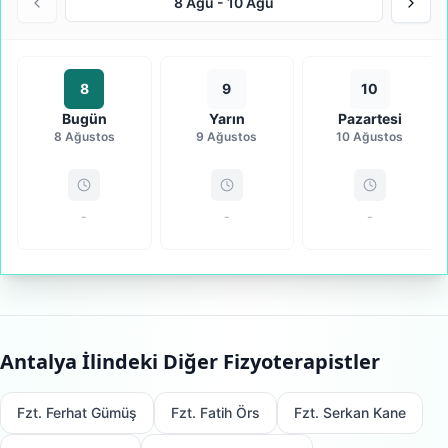
8 Ağu
-
10 Ağu
8
9
10
Bugün
Yarın
Pazartesi
8 Ağustos
9 Ağustos
10 Ağustos
-
-
-
Antalya
İlindeki Diğer Fizyoterapistler
Fzt. Ferhat Gümüş
Fzt. Fatih Örs
Fzt. Serkan Kane