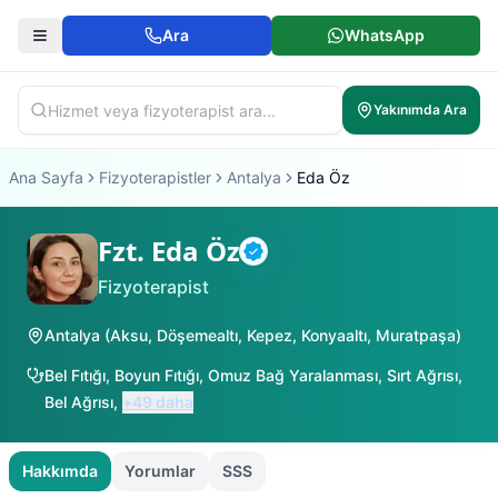
Ara
WhatsApp
Yakınımda Ara
Ana Sayfa
Fizyoterapistler
Antalya
Eda Öz
Fzt. Eda Öz
Doğrulanmış
Fizyoterapist
Antalya
(
Aksu
,
Döşemealtı
,
Kepez
,
Konyaaltı
,
Muratpaşa
)
Bel Fıtığı
,
Boyun Fıtığı
,
Omuz Bağ Yaralanması
,
Sırt Ağrısı
,
Bel Ağrısı
,
+
49
daha
Hakkımda
Yorumlar
SSS