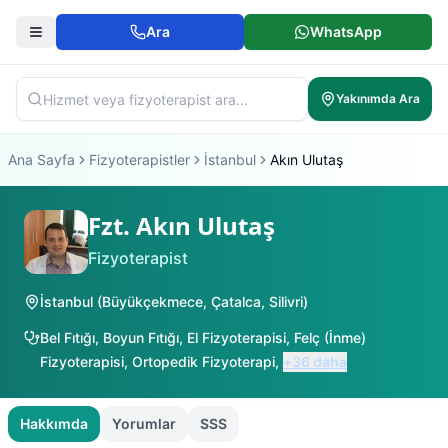
Ara
WhatsApp
Yakınımda Ara
Ana Sayfa
Fizyoterapistler
İstanbul
Akın Ulutaş
Fzt. Akın Ulutaş
Fizyoterapist
İstanbul
(
Büyükçekmece
,
Çatalca
,
Silivri
)
Bel Fıtığı
,
Boyun Fıtığı
,
El Fizyoterapisi
,
Felç (İnme)
Fizyoterapisi
,
Ortopedik Fizyoterapi
,
+
36
daha
Hakkımda
Yorumlar
SSS