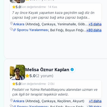
5.0
Son değerlendirme ·
14 Kas
7 ay önce Kayak yaparken kaza geçirdim sağ diz ön
çapraz bağ yan çapraz bağ arka çapraz bağda
kopmalar ve iç dış menisküs kopmaları oldu başarılı bir
Ankara
(
Altındağ
,
Çankaya
,
Yenimahalle
,
Gölbaşı
+
)
5
daha
amaliyattan sonra yürüme ve denge kaybı sorunlarım
Sporcu Yaralanması
,
Bel Fıtığı
,
Boyun Fıtığı
,
Omuz Bağ Ya
+
80
daha
vardı Halil İbrahim hocamla birlikte fizyoterapi
çalışmalarıma başladım bire bir ilgilendi bantlama
sistemleri Manuel terapi birlikte ve nezaketi hoş görüşü
ve babacanlığıyla sabrıyla bilgisiyle tecrübesiyle kısa
zamanda yürüyüşüm ve denge kaybımı sorunlarının
üstesinden geldik gece gündüz ne zaman arasam
ilgilendi gerektiği yerde kalkıp evime Bile geldigi oldu
her şey için çok teşekkür ederim HOCAM İYİKİ
Fizyoterapist
Melisa Öznur Kaplan
VARSINIZ ( fizyoterapi için en güzel şey hastasının
Doğrulanmış
yürümesidir)
5.0
(
2
yorum)
5.0
Son değerlendirme ·
2 Eki
Pediatri ve Yutma Rehabilitasyonu alanından uzman ve
çok ilgili bir terapist teşekkür ederiz.
Ankara
(
Altındağ
,
Çankaya
,
Keçiören
,
Akyurt
)
+
1
daha
Sporcu Yaralanması
,
Bel Fıtığı
,
Boyun Fıtığı
,
Omuz Bağ Ya
+
70
daha