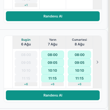
+
1
Randevu Al
Bugün
Yarın
Cumartesi
6 Ağu
7 Ağu
8 Ağu
08:00
08:00
08:00
09:05
09:05
09:05
10:10
10:10
10:10
11:15
11:15
11:15
+
6
+
6
+
6
ralanması
Randevu Al