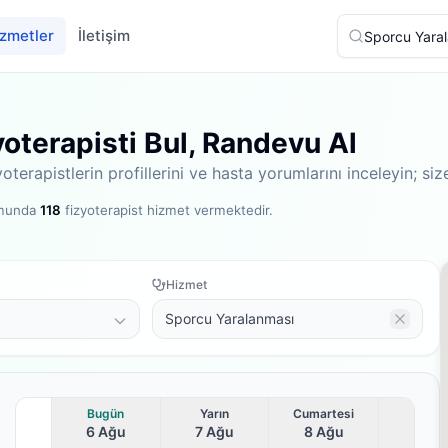
zmetler
İletişim
oterapisti Bul, Randevu Al
erapistlerin profillerini ve hasta yorumlarını inceleyin; s
rmunda
118
fizyoterapist hizmet vermektedir
.
Hizmet
Sporcu Yaralanması
Bugün
Yarın
Cumartesi
6 Ağu
7 Ağu
8 Ağu