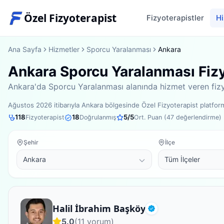
Özel Fizyoterapist
Fizyoterapistler
Hi
Ana Sayfa
Hizmetler
Sporcu Yaralanması
Ankara
Ankara Sporcu Yaralanması Fizy
Ankara'da Sporcu Yaralanması alanında hizmet veren fizyot
Ağustos 2026
itibarıyla
Ankara bölgesinde
Özel Fizyoterapist platfo
118
18
5
/5
Fizyoterapist
Doğrulanmış
Ort. Puan (
47
değerlendirme)
Şehir
İlçe
Fizyoterapist
Halil İbrahim Başköy
Doğrulanmış
5.0
(
11
yorum)