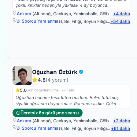
çoklu kırıklar nedeniyle yaklaşık 4 ay boyunca
yürüyemedi. Ameliyat sürecinin ardından Ali Hocamız ile
Ankara
(
Altındağ
,
Çankaya
,
Yenimahalle
,
Gölbaşı
+
)
4
daha
tanıştık ve tedavi sürecimizde bize büyük destek oldu.
Sporcu Yaralanması
,
Bel Fıtığı
,
Boyun Fıtığı
,
Protez Fizyot
+
54
daha
Güler yüzü, sabrı ve profesyonelliği sayesinde ablamın
yeniden ayağa kalkma yolculuğunda çok önemli bir rol
oynadı. Her seansa umut ve motivasyon katarak
ilerlememizi sağladı. Emekleri, ilgisi ve özverisi için
kendisine minnettarız. İyi ki yollarımız kesişmiş, gönül
rahatlığıyla tavsiye ediyoruz.
Fizyoterapist
Oğuzhan Öztürk
Doğrulanmış
4.8
(
4
yorum)
5.0
Son değerlendirme ·
27 Tem
Oğuzhan hocamı tesadüfen buldum. Belim tutulmuş
siyatik ağrılarım dayanılması. Randevu aldım. Güler
yüzle karşıladı, muayene etti. Gereken terapileri
Ücretsiz ön görüşme seansı
uyguladı. Hadi kalk bir dedi hızlıca kalktım. Buna
Ankara
(
Altındağ
,
Çankaya
,
Yenimahalle
,
Gölbaşı
+
)
2
daha
inanamadım iki seansta bile bu etkiyi beklemiyorum.
Oturup kalkmıyordum ve dayanılmaz ağrılarım vardı.
Sporcu Yaralanması
,
Bel Fıtığı
,
Boyun Fıtığı
,
Omuz Bağ Ya
+
61
daha
Hocam müthiş bilgili donanımlı nazik emeğini esirgeme