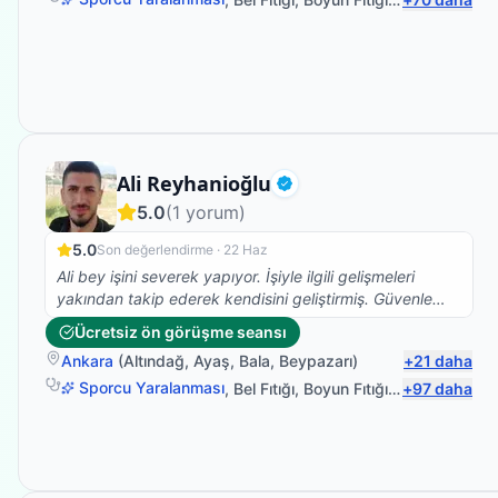
Uzman Fizyoterapist
Ali Reyhanioğlu
Doğrulanmış
5.0
(
1
yorum)
5.0
Son değerlendirme ·
22 Haz
Ali bey işini severek yapıyor. İşiyle ilgili gelişmeleri
yakından takip ederek kendisini geliştirmiş. Güvenle
tedavi olabilirsiniz. Ben memnun kaldım.
Ücretsiz ön görüşme seansı
Ankara
(
Altındağ
,
Ayaş
,
Bala
,
Beypazarı
)
+
21
daha
Sporcu Yaralanması
,
Bel Fıtığı
,
Boyun Fıtığı
,
Omuz Bağ Ya
+
97
daha