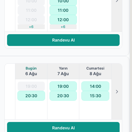
10:00
10:00
11:00
11:00
12:00
12:00
erapisi
+
6
+
6
Randevu Al
Bugün
Yarın
Cumartesi
6 Ağu
7 Ağu
8 Ağu
19:00
19:00
14:00
20:30
20:30
15:30
ralanması
Randevu Al