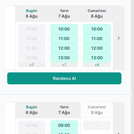
Bugün
Yarın
Cumartesi
6 Ağu
7 Ağu
8 Ağu
10:00
10:00
10:00
11:00
11:00
11:00
12:00
12:00
12:00
13:00
13:00
13:00
+
7
+
7
+
6
ralanması
Randevu Al
Bugün
Yarın
Cumartesi
6 Ağu
7 Ağu
8 Ağu
09:00
09:00
-