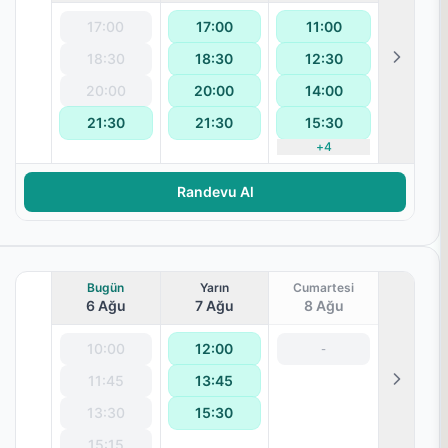
17:00
17:00
11:00
18:30
18:30
12:30
20:00
20:00
14:00
21:30
21:30
15:30
ralanması
+
4
Randevu Al
Bugün
Yarın
Cumartesi
6 Ağu
7 Ağu
8 Ağu
10:00
12:00
-
11:45
13:45
13:30
15:30
15:15
ralanması