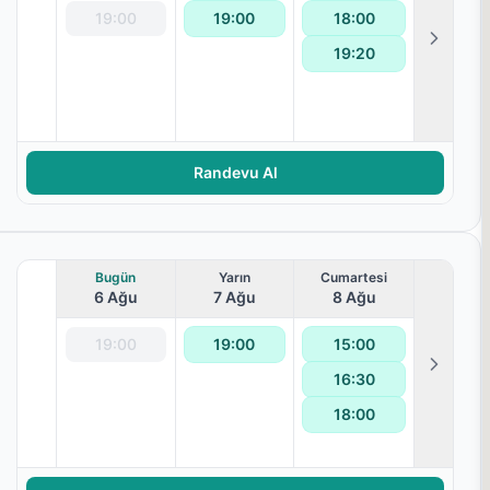
19:00
19:00
18:00
19:20
ralanması
Randevu Al
Bugün
Yarın
Cumartesi
6 Ağu
7 Ağu
8 Ağu
19:00
19:00
15:00
16:30
18:00