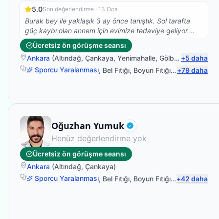
5.0
Son değerlendirme ·
13 Oca
Burak bey ile yaklaşık 3 ay önce tanıştık. Sol tarafta
güç kaybı olan annem için evimize tedaviye geliyor.
Gerek saygısı gerekse tedavideki başarısı ile çok
Ücretsiz ön görüşme seansı
memnun kaldığımız bir hocamız. Çevreme tavsiye
Ankara
(
Altındağ
,
Çankaya
,
Yenimahalle
,
Gölbaşı
+
)
5
daha
ettiğim gibi burda da görüşlerimi bildirmek isterim.
Sporcu Yaralanması
,
Bel Fıtığı
,
Boyun Fıtığı
,
Omuz Bağ Ya
+
79
daha
Uzman Fizyoterapist
Oğuzhan Yumuk
Doğrulanmış
Henüz değerlendirme yok
Ücretsiz ön görüşme seansı
Ankara
(
Altındağ
,
Çankaya
)
Sporcu Yaralanması
,
Bel Fıtığı
,
Boyun Fıtığı
,
Sırt Ağrısı
+
42
daha