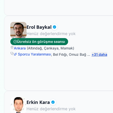
Fizyoterapist
Erol Baykal
Doğrulanmış
Henüz değerlendirme yok
Ücretsiz ön görüşme seansı
Ankara
(
Altındağ
,
Çankaya
,
Mamak
)
Sporcu Yaralanması
,
Bel Fıtığı
,
Omuz Bağ Yaralanması
+
31
daha
,
El
Uzman Fizyoterapist
Erkin Kara
Doğrulanmış
Henüz değerlendirme yok