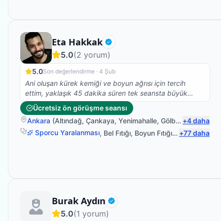
biri. Yolu bahtı açık olsun iyi ki tanımışım hocam seni .
Fizyoterapist
Eta Hakkak
Doğrulanmış
5.0
(
2
yorum)
5.0
Son değerlendirme ·
4 Şub
Ani oluşan kürek kemiği ve boyun ağrısı için tercih
ettim, yaklaşık 45 dakika süren tek seansta büyük
ölçüde rahatlama sağladı, bilgilendirme, beyefendinin
Ücretsiz ön görüşme seansı
ilgisi ve uzmanlığı için teşekkür ederim.
Ankara
(
Altındağ
,
Çankaya
,
Yenimahalle
,
Gölbaşı
+
)
4
daha
Sporcu Yaralanması
,
Bel Fıtığı
,
Boyun Fıtığı
,
Omuz Bağ Ya
+
77
daha
Fizyoterapist
Burak Aydın
Doğrulanmış
5.0
(
1
yorum)