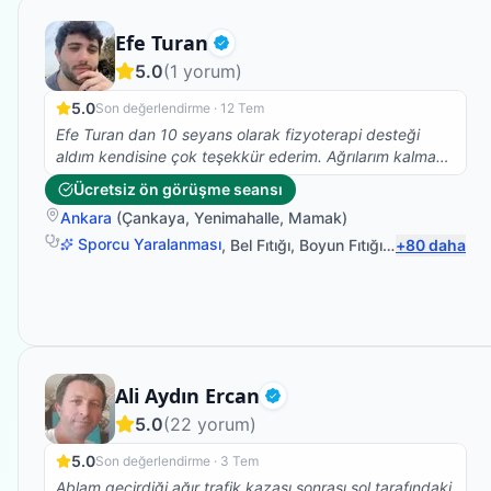
Fizyoterapist
Efe Turan
Doğrulanmış
5.0
(
1
yorum)
5.0
Son değerlendirme ·
12 Tem
Efe Turan dan 10 seyans olarak fizyoterapi desteği
aldım kendisine çok teşekkür ederim. Ağrılarım kalmadı
artık güne daha mutlu başlıyorum benim gibi kronik
Ücretsiz ön görüşme seansı
hastalıkları olan birisini hayatla tekrar barışık hale
Ankara
(
Çankaya
,
Yenimahalle
,
Mamak
)
getirdi. Kendisinin yolu açık olsun 🙏🙏🙏🙏
Sporcu Yaralanması
,
Bel Fıtığı
,
Boyun Fıtığı
,
Omuz Bağ Ya
+
80
daha
Fizyoterapist
Ali Aydın Ercan
Doğrulanmış
5.0
(
22
yorum)
5.0
Son değerlendirme ·
3 Tem
Ablam geçirdiği ağır trafik kazası sonrası sol tarafındaki