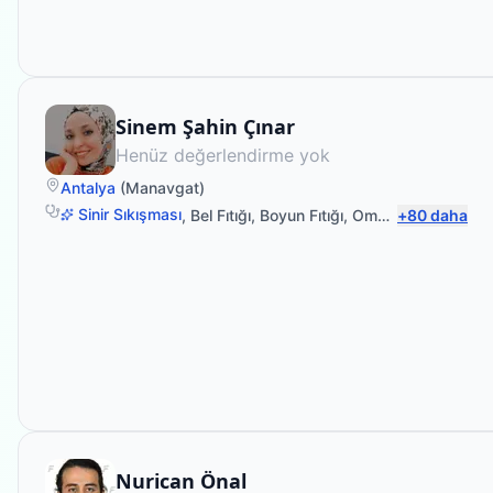
Fizyoterapist
Sinem Şahin Çınar
Henüz değerlendirme yok
Antalya
(
Manavgat
)
Sinir Sıkışması
,
Bel Fıtığı
,
Boyun Fıtığı
,
Omuz Bağ Yaralanması
+
80
daha
Fizyoterapist
Nurican Önal