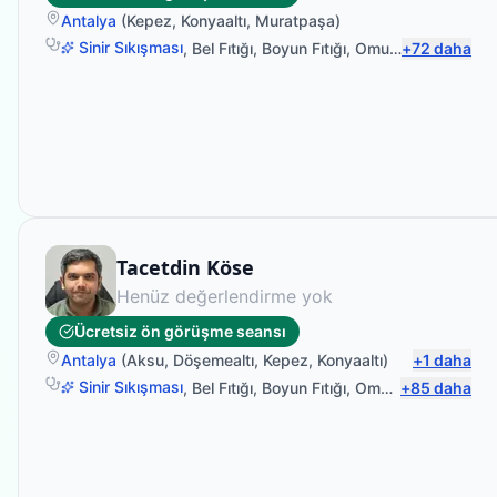
Antalya
(
Kepez
,
Konyaaltı
,
Muratpaşa
)
Sinir Sıkışması
,
Bel Fıtığı
,
Boyun Fıtığı
,
Omuz Bağ Yaralanması
+
72
daha
Fizyoterapist
Tacetdin Köse
Henüz değerlendirme yok
Ücretsiz ön görüşme seansı
Antalya
(
Aksu
,
Döşemealtı
,
Kepez
,
Konyaaltı
)
+
1
daha
Sinir Sıkışması
,
Bel Fıtığı
,
Boyun Fıtığı
,
Omuz Bağ Yaralanması
+
85
daha