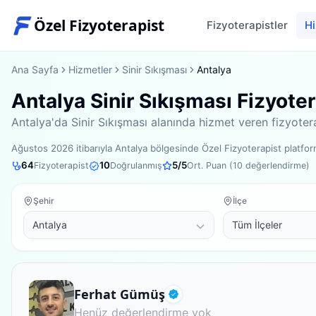
Özel Fizyoterapist
Fizyoterapistler
Hi
Ana Sayfa
Hizmetler
Sinir Sıkışması
Antalya
Antalya Sinir Sıkışması Fizyoter
Antalya'da Sinir Sıkışması alanında hizmet veren fizyotera
Ağustos 2026
itibarıyla
Antalya bölgesinde
Özel Fizyoterapist platf
64
10
5
/5
Fizyoterapist
Doğrulanmış
Ort. Puan (
10
değerlendirme)
Şehir
İlçe
Fizyoterapist
Ferhat Gümüş
Doğrulanmış
Henüz değerlendirme yok