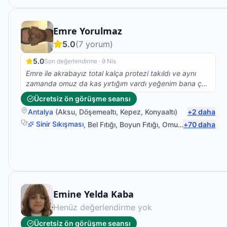
Fizyoterapist
Emre Yorulmaz
5.0
(
7
yorum)
5.0
Son değerlendirme ·
9 Nis
Emre ile akrabayız total kalça protezi takıldı ve aynı
zamanda omuz da kas yırtığım vardı yeğenim bana çok
yardımcı oldu gece gündüz demeden elinden geleni
Ücretsiz ön görüşme seansı
yaptı kısa sürede değişikliği fark ettim çok teşekkür
Antalya
(
Aksu
,
Döşemealtı
,
Kepez
,
Konyaaltı
)
+
2
daha
ederim
Sinir Sıkışması
,
Bel Fıtığı
,
Boyun Fıtığı
,
Omuz Bağ Yaralanması
+
70
daha
Fizyoterapist
Emine Yelda Kaba
Henüz değerlendirme yok
Ücretsiz ön görüşme seansı