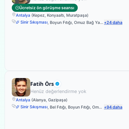
Ücretsiz ön görüşme seansı
Antalya
(
Kepez
,
Konyaaltı
,
Muratpaşa
)
Sinir Sıkışması
,
Boyun Fıtığı
,
Omuz Bağ Yaralanması
+
24
daha
,
Sırt 
Fizyoterapist
Fatih Örs
Doğrulanmış
Henüz değerlendirme yok
Antalya
(
Alanya
,
Gazipaşa
)
Sinir Sıkışması
,
Bel Fıtığı
,
Boyun Fıtığı
,
Omuz Bağ Yaralanması
+
94
daha