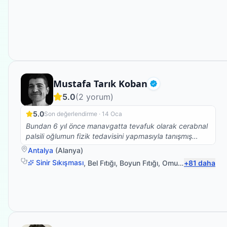
Fizyoterapist
Mustafa Tarık Koban
Doğrulanmış
5.0
(
2
yorum)
5.0
Son değerlendirme ·
14 Oca
Bundan 6 yıl önce manavgatta tevafuk olarak cerabnal
palsili oğlumun fizik tedavisini yapmasıyla tanışmış
olduğumuz Tarık hocayla bugün Alanyada tedaviye
Antalya
(
Alanya
)
devam etmekteyiz.manavgattan alanyaya gelmeyi
Sinir Sıkışması
,
Bel Fıtığı
,
Boyun Fıtığı
,
Omuz Bağ Yaralanması
+
81
daha
göze aldığımız ve inşallah da devam edeceğimiz bu
verimli zamanların devam etmesi için biz elimizden
geleni yapıcaz.tıpkı Tarık hocanın yaptığı gibi.çünkü
oğlum ondan başkasını istemiyor ve onunla çok
mutlu.kesinlikle tavsiye ediyorum ve oğlumun herzaman
sağlığı açısından kazancı olmasını temenni ediyorum...