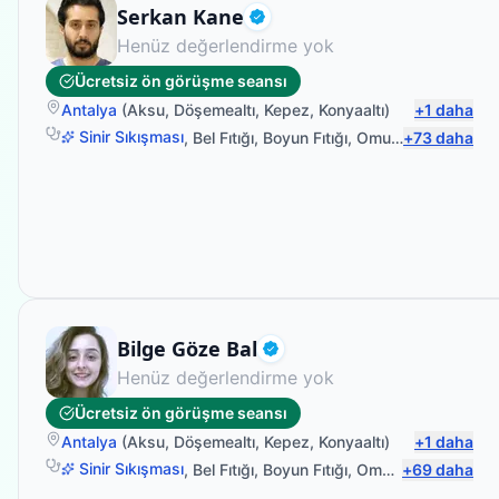
Fizyoterapist
Serkan Kane
Doğrulanmış
Henüz değerlendirme yok
Ücretsiz ön görüşme seansı
Antalya
(
Aksu
,
Döşemealtı
,
Kepez
,
Konyaaltı
)
+
1
daha
Sinir Sıkışması
,
Bel Fıtığı
,
Boyun Fıtığı
,
Omuz Bağ Yaralanması
+
73
daha
Fizyoterapist
Bilge Göze Bal
Doğrulanmış
Henüz değerlendirme yok
Ücretsiz ön görüşme seansı
Antalya
(
Aksu
,
Döşemealtı
,
Kepez
,
Konyaaltı
)
+
1
daha
Sinir Sıkışması
,
Bel Fıtığı
,
Boyun Fıtığı
,
Omuz Bağ Yaralanması
+
69
daha