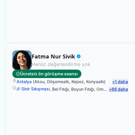
Fizyoterapist
Fatma Nur Sivik
Doğrulanmış
Henüz değerlendirme yok
Ücretsiz ön görüşme seansı
Antalya
(
Aksu
,
Döşemealtı
,
Kepez
,
Konyaaltı
)
+
1
daha
Sinir Sıkışması
,
Bel Fıtığı
,
Boyun Fıtığı
,
Omuz Bağ Yaralanması
+
66
daha