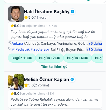
Fizyoterapist
Halil İbrahim Başköy
Doğrulanmış
5.0
(
11
yorum)
5.0
Son değerlendirme ·
14 Kas
7 ay önce Kayak yaparken kaza geçirdim sağ diz ön
çapraz bağ yan çapraz bağ arka çapraz bağda
kopmalar ve iç dış menisküs kopmaları oldu başarılı bir
Ankara
(
Altındağ
,
Çankaya
,
Yenimahalle
,
Gölbaşı
+
)
5
daha
amaliyattan sonra yürüme ve denge kaybı sorunlarım
Pediatrik Fizyoterapi
,
Bel Fıtığı
,
Boyun Fıtığı
,
+
Omuz Bağ Yar
80
daha
vardı Halil İbrahim hocamla birlikte fizyoterapi
çalışmalarıma başladım bire bir ilgilendi bantlama
Bugün
11:00
Bugün
12:30
Bugün
14:00
Bugün
1
sistemleri Manuel terapi birlikte ve nezaketi hoş görüşü
ve babacanlığıyla sabrıyla bilgisiyle tecrübesiyle kısa
Tüm tarihleri gör
zamanda yürüyüşüm ve denge kaybımı sorunlarının
üstesinden geldik gece gündüz ne zaman arasam
Fizyoterapist
Melisa Öznur Kaplan
ilgilendi gerektiği yerde kalkıp evime Bile geldigi oldu
Doğrulanmış
5.0
(
2
yorum)
her şey için çok teşekkür ederim HOCAM İYİKİ
VARSINIZ ( fizyoterapi için en güzel şey hastasının
5.0
Son değerlendirme ·
2 Eki
yürümesidir)
Pediatri ve Yutma Rehabilitasyonu alanından uzman ve
çok ilgili bir terapist teşekkür ederiz.