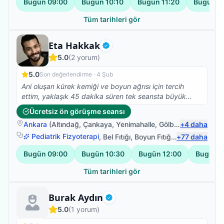
Bugün
09:00
Bugün
10:10
Bugün
11:20
Bugün
1
Tüm tarihleri gör
Fizyoterapist
Eta Hakkak
Doğrulanmış
5.0
(
2
yorum)
5.0
Son değerlendirme ·
4 Şub
Ani oluşan kürek kemiği ve boyun ağrısı için tercih
ettim, yaklaşık 45 dakika süren tek seansta büyük
ölçüde rahatlama sağladı, bilgilendirme, beyefendinin
Ücretsiz ön görüşme seansı
ilgisi ve uzmanlığı için teşekkür ederim.
Ankara
(
Altındağ
,
Çankaya
,
Yenimahalle
,
Gölbaşı
+
)
4
daha
Pediatrik Fizyoterapi
,
Bel Fıtığı
,
Boyun Fıtığı
,
Omuz Bağ Yar
+
77
daha
Bugün
09:00
Bugün
10:30
Bugün
12:00
Bugün
1
Tüm tarihleri gör
Fizyoterapist
Burak Aydın
Doğrulanmış
5.0
(
1
yorum)