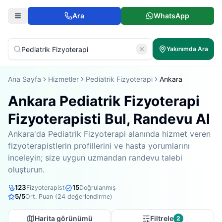
Ara
WhatsApp
Yakınımda Ara
Ana Sayfa
Hizmetler
Pediatrik Fizyoterapi
Ankara
Ankara Pediatrik Fizyoterapi
Fizyoterapisti Bul, Randevu Al
Ankara'da Pediatrik Fizyoterapi alanında hizmet veren
fizyoterapistlerin profillerini ve hasta yorumlarını
inceleyin; size uygun uzmandan randevu talebi
oluşturun.
123
15
Fizyoterapist
Doğrulanmış
5
/5
Ort. Puan (
24
değerlendirme)
Harita görünümü
Filtrele
2