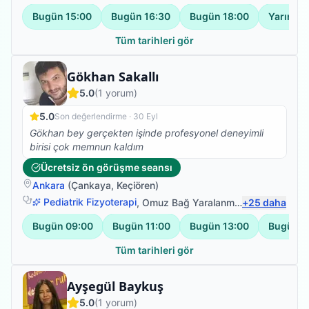
Bugün
15:00
Bugün
16:30
Bugün
18:00
Yarın
14
Tüm tarihleri gör
Fizyoterapist
Gökhan Sakallı
5.0
(
1
yorum)
5.0
Son değerlendirme ·
30 Eyl
Gökhan bey gerçekten işinde profesyonel deneyimli
birisi çok memnun kaldım
Ücretsiz ön görüşme seansı
Ankara
(
Çankaya
,
Keçiören
)
Pediatrik Fizyoterapi
,
Omuz Bağ Yaralanması
+
,
25
Sırt Ağrısı
daha
,
K
Bugün
09:00
Bugün
11:00
Bugün
13:00
Bugün
1
Tüm tarihleri gör
Fizyoterapist
Ayşegül Baykuş
5.0
(
1
yorum)