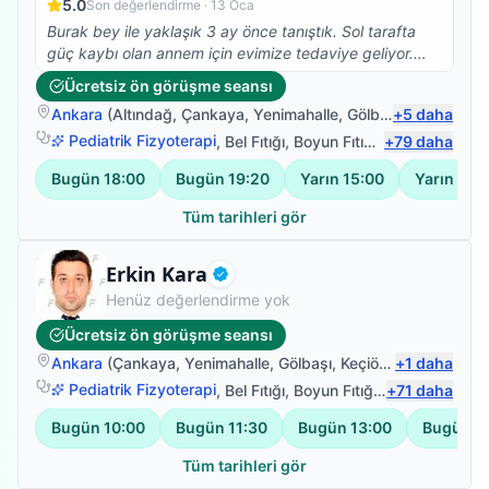
5.0
Son değerlendirme ·
13 Oca
Burak bey ile yaklaşık 3 ay önce tanıştık. Sol tarafta
güç kaybı olan annem için evimize tedaviye geliyor.
Gerek saygısı gerekse tedavideki başarısı ile çok
Ücretsiz ön görüşme seansı
memnun kaldığımız bir hocamız. Çevreme tavsiye
Ankara
(
Altındağ
,
Çankaya
,
Yenimahalle
,
Gölbaşı
+
)
5
daha
ettiğim gibi burda da görüşlerimi bildirmek isterim.
Pediatrik Fizyoterapi
,
Bel Fıtığı
,
Boyun Fıtığı
,
+
Omuz Bağ Yar
79
daha
Bugün
18:00
Bugün
19:20
Yarın
15:00
Yarın
16:
Tüm tarihleri gör
Uzman Fizyoterapist
Erkin Kara
Doğrulanmış
Henüz değerlendirme yok
Ücretsiz ön görüşme seansı
Ankara
(
Çankaya
,
Yenimahalle
,
Gölbaşı
,
Keçiören
+
)
1
daha
Pediatrik Fizyoterapi
,
Bel Fıtığı
,
Boyun Fıtığı
,
Omuz Bağ Yar
+
71
daha
Bugün
10:00
Bugün
11:30
Bugün
13:00
Bugün
1
Tüm tarihleri gör