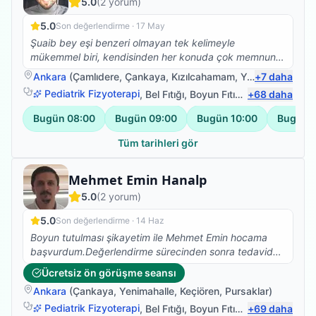
5.0
(
2
yorum)
5.0
Son değerlendirme ·
17 May
Şuaib bey eşi benzeri olmayan tek kelimeyle
mükemmel biri, kendisinden her konuda çok memnun
kaldık bizi hem çok iyi bilgilendirdi her konuda, hem
Ankara
(
Çamlıdere
,
Çankaya
,
Kızılcahamam
,
Yenimahalle
+
7
daha
)
maske ve hijyen kurallarına çok dikkat etti, her şey için
Pediatrik Fizyoterapi
,
Bel Fıtığı
,
Boyun Fıtığı
,
+
Omuz Bağ Yar
68
daha
teşekkür ederiz.
Bugün
08:00
Bugün
09:00
Bugün
10:00
Bugün
Tüm tarihleri gör
Fizyoterapist
Mehmet Emin Hanalp
5.0
(
2
yorum)
5.0
Son değerlendirme ·
14 Haz
Boyun tutulması şikayetim ile Mehmet Emin hocama
başvurdum.Değerlendirme sürecinden sonra tedavide
uyguladığı graston masaj,manuel terapi,bantlama ve
Ücretsiz ön görüşme seansı
egzersiz uygulamaları ile çok rahatladım.Kendisine çok
Ankara
(
Çankaya
,
Yenimahalle
,
Keçiören
,
Pursaklar
)
teşekkür ediyorum,güvenle gidebilirsiniz.
Pediatrik Fizyoterapi
,
Bel Fıtığı
,
Boyun Fıtığı
,
+
Omuz Bağ Yar
69
daha