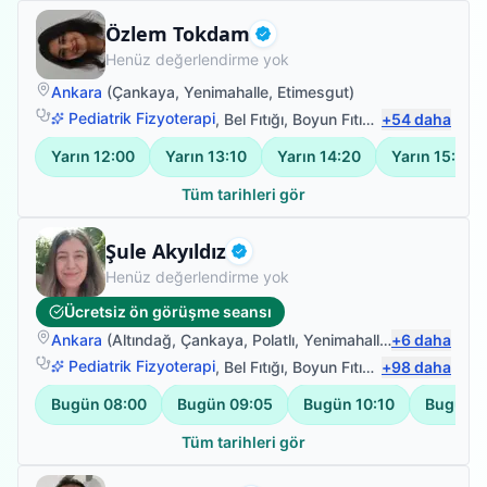
Fizyoterapist
Özlem Tokdam
Doğrulanmış
Henüz değerlendirme yok
Ankara
(
Çankaya
,
Yenimahalle
,
Etimesgut
)
Pediatrik Fizyoterapi
,
Bel Fıtığı
,
Boyun Fıtığı
,
+
Omuz Bağ Yar
54
daha
Yarın
12:00
Yarın
13:10
Yarın
14:20
Yarın
15:30
Tüm tarihleri gör
Fizyoterapist
Şule Akyıldız
Doğrulanmış
Henüz değerlendirme yok
Ücretsiz ön görüşme seansı
Ankara
(
Altındağ
,
Çankaya
,
Polatlı
,
Yenimahalle
)
+
6
daha
Pediatrik Fizyoterapi
,
Bel Fıtığı
,
Boyun Fıtığı
,
+
Omuz Bağ Yar
98
daha
Bugün
08:00
Bugün
09:05
Bugün
10:10
Bugün
1
Tüm tarihleri gör