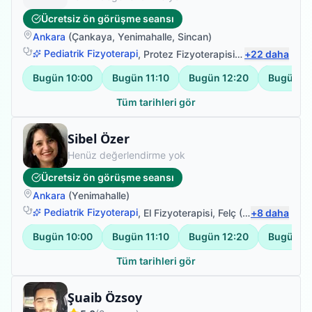
Ücretsiz ön görüşme seansı
Ankara
(
Çankaya
,
Yenimahalle
,
Sincan
)
Pediatrik Fizyoterapi
,
Protez Fizyoterapisi
,
Sırt Ağrısı
+
22
daha
,
Bel A
Bugün
10:00
Bugün
11:10
Bugün
12:20
Bugün
1
Tüm tarihleri gör
Fizyoterapist
Sibel Özer
Henüz değerlendirme yok
Ücretsiz ön görüşme seansı
Ankara
(
Yenimahalle
)
Pediatrik Fizyoterapi
,
El Fizyoterapisi
,
Felç (İnme) Fizyoterapisi
+
8
daha
Bugün
10:00
Bugün
11:10
Bugün
12:20
Bugün
1
Tüm tarihleri gör
Fizyoterapist
Şuaib Özsoy