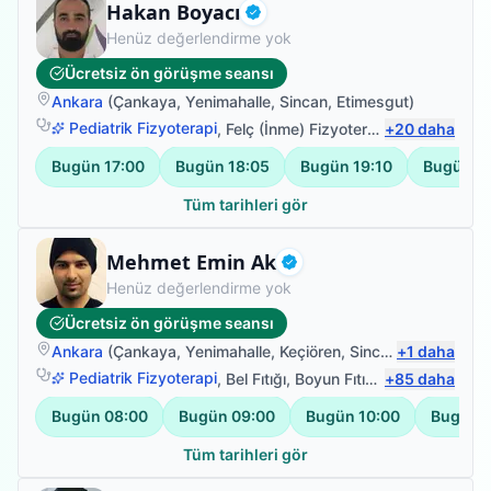
Fizyoterapist
Hakan Boyacı
Doğrulanmış
Henüz değerlendirme yok
Ücretsiz ön görüşme seansı
Ankara
(
Çankaya
,
Yenimahalle
,
Sincan
,
Etimesgut
)
Pediatrik Fizyoterapi
,
Felç (İnme) Fizyoterapisi
+
20
,
Ortopedik 
daha
Bugün
17:00
Bugün
18:05
Bugün
19:10
Bugün
2
Tüm tarihleri gör
Fizyoterapist
Mehmet Emin Ak
Doğrulanmış
Henüz değerlendirme yok
Ücretsiz ön görüşme seansı
Ankara
(
Çankaya
,
Yenimahalle
,
Keçiören
,
Sincan
+
)
1
daha
Pediatrik Fizyoterapi
,
Bel Fıtığı
,
Boyun Fıtığı
,
+
Omuz Bağ Yar
85
daha
Bugün
08:00
Bugün
09:00
Bugün
10:00
Bugün
Tüm tarihleri gör