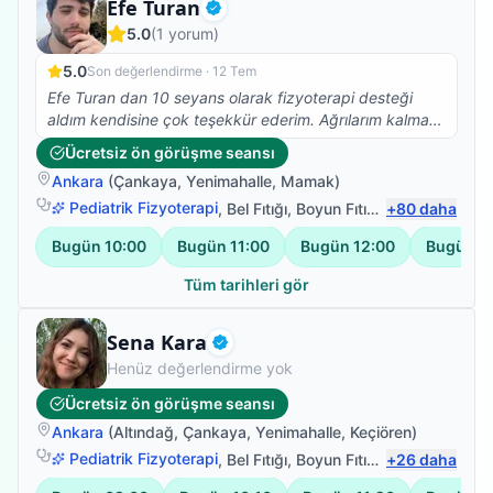
Fizyoterapist
Efe Turan
Doğrulanmış
5.0
(
1
yorum)
5.0
Son değerlendirme ·
12 Tem
Efe Turan dan 10 seyans olarak fizyoterapi desteği
aldım kendisine çok teşekkür ederim. Ağrılarım kalmadı
artık güne daha mutlu başlıyorum benim gibi kronik
Ücretsiz ön görüşme seansı
hastalıkları olan birisini hayatla tekrar barışık hale
Ankara
(
Çankaya
,
Yenimahalle
,
Mamak
)
getirdi. Kendisinin yolu açık olsun 🙏🙏🙏🙏
Pediatrik Fizyoterapi
,
Bel Fıtığı
,
Boyun Fıtığı
,
+
Omuz Bağ Yar
80
daha
Bugün
10:00
Bugün
11:00
Bugün
12:00
Bugün
1
Tüm tarihleri gör
Fizyoterapist
Sena Kara
Doğrulanmış
Henüz değerlendirme yok
Ücretsiz ön görüşme seansı
Ankara
(
Altındağ
,
Çankaya
,
Yenimahalle
,
Keçiören
)
Pediatrik Fizyoterapi
,
Bel Fıtığı
,
Boyun Fıtığı
,
+
Omuz Bağ Yar
26
daha