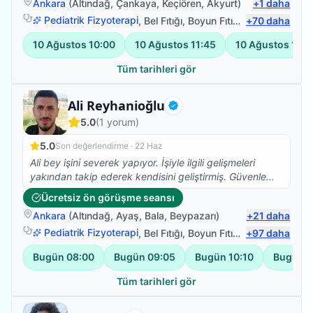
Ankara
(
Altındağ
,
Çankaya
,
Keçiören
,
Akyurt
)
+
1
daha
Pediatrik Fizyoterapi
,
Bel Fıtığı
,
Boyun Fıtığı
,
+
Omuz Bağ Yar
70
daha
10 Ağustos
10:00
10 Ağustos
11:45
10 Ağustos
13:3
Tüm tarihleri gör
Uzman Fizyoterapist
Ali Reyhanioğlu
Doğrulanmış
5.0
(
1
yorum)
5.0
Son değerlendirme ·
22 Haz
Ali bey işini severek yapıyor. İşiyle ilgili gelişmeleri
yakından takip ederek kendisini geliştirmiş. Güvenle
tedavi olabilirsiniz. Ben memnun kaldım.
Ücretsiz ön görüşme seansı
Ankara
(
Altındağ
,
Ayaş
,
Bala
,
Beypazarı
)
+
21
daha
Pediatrik Fizyoterapi
,
Bel Fıtığı
,
Boyun Fıtığı
,
+
Omuz Bağ Yar
97
daha
Bugün
08:00
Bugün
09:05
Bugün
10:10
Bugün
1
Tüm tarihleri gör