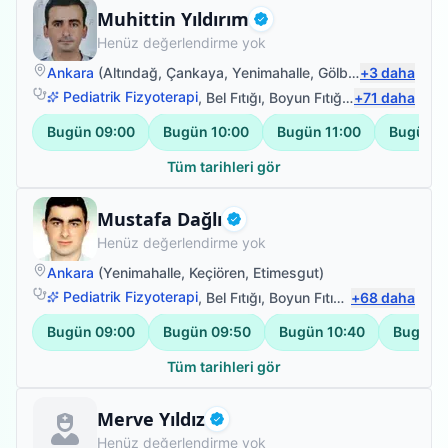
Fizyoterapist
Muhittin Yıldırım
Doğrulanmış
Henüz değerlendirme yok
Ankara
(
Altındağ
,
Çankaya
,
Yenimahalle
,
Gölbaşı
+
)
3
daha
Pediatrik Fizyoterapi
,
Bel Fıtığı
,
Boyun Fıtığı
,
Omuz Bağ Yar
+
71
daha
Bugün
09:00
Bugün
10:00
Bugün
11:00
Bugün
1
Tüm tarihleri gör
Fizyoterapist
Mustafa Dağlı
Doğrulanmış
Henüz değerlendirme yok
Ankara
(
Yenimahalle
,
Keçiören
,
Etimesgut
)
Pediatrik Fizyoterapi
,
Bel Fıtığı
,
Boyun Fıtığı
,
+
Omuz Bağ Yar
68
daha
Bugün
09:00
Bugün
09:50
Bugün
10:40
Bugün
Tüm tarihleri gör
Uzman Fizyoterapist
Merve Yıldız
Doğrulanmış
Henüz değerlendirme yok