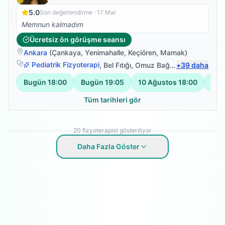
5.0
Son değerlendirme ·
17 Mar
Memnun kalmadım
Ücretsiz ön görüşme seansı
Ankara
(
Çankaya
,
Yenimahalle
,
Keçiören
,
Mamak
)
Pediatrik Fizyoterapi
,
Bel Fıtığı
,
Omuz Bağ Yaralanması
+
39
daha
,
Ki
Bugün
18:00
Bugün
19:05
10 Ağustos
18:00
10 
Tüm tarihleri gör
20
fizyoterapist gösteriliyor
Daha Fazla Göster