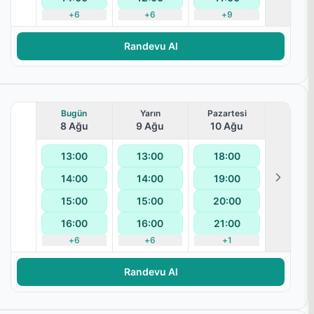
+
6
+
6
+
9
terapisi
Randevu Al
Bugün
Yarın
Pazartesi
8 Ağu
9 Ağu
10 Ağu
13:00
13:00
18:00
14:00
14:00
19:00
15:00
15:00
20:00
16:00
16:00
21:00
terapisi
+
6
+
6
+
1
Randevu Al