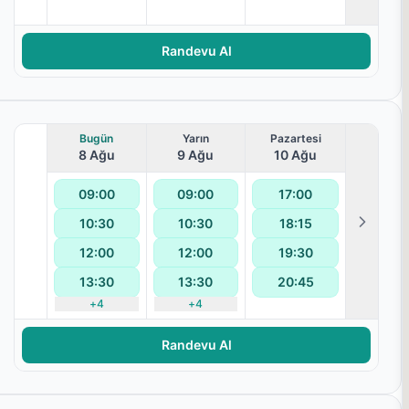
Randevu Al
Bugün
Yarın
Pazartesi
8 Ağu
9 Ağu
10 Ağu
09:00
09:00
17:00
10:30
10:30
18:15
terapisi
12:00
12:00
19:30
13:30
13:30
20:45
+
4
+
4
Randevu Al