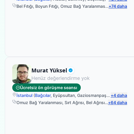
Bel Fıtığı
,
Boyun Fıtığı
,
Omuz Bağ Yaralanması
,
Protez Fizyo
+
74
daha
Fizyoterapist
Murat Yüksel
Doğrulanmış
Henüz değerlendirme yok
Ücretsiz ön görüşme seansı
İstanbul
(
Bağcılar
,
Eyüpsultan
,
Gaziosmanpaşa
,
+
Şişli
4
daha
)
Omuz Bağ Yaralanması
,
Sırt Ağrısı
,
Bel Ağrısı
,
Manuel Terap
+
64
daha