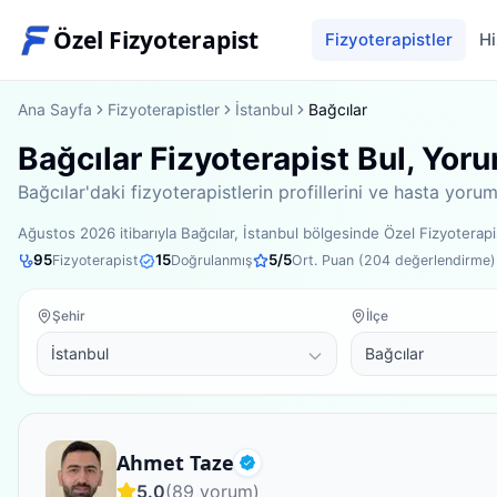
Özel Fizyoterapist
Fizyoterapistler
Hi
Ana Sayfa
Fizyoterapistler
İstanbul
Bağcılar
Bağcılar Fizyoterapist Bul, Yor
Bağcılar'daki fizyoterapistlerin profillerini ve hasta yor
Ağustos 2026
itibarıyla
Bağcılar, İstanbul bölgesinde
Özel Fizyoterap
95
15
5
/5
Fizyoterapist
Doğrulanmış
Ort. Puan (
204
değerlendirme)
Şehir
İlçe
Fizyoterapist
Ahmet Taze
Doğrulanmış
5.0
(
89
yorum)