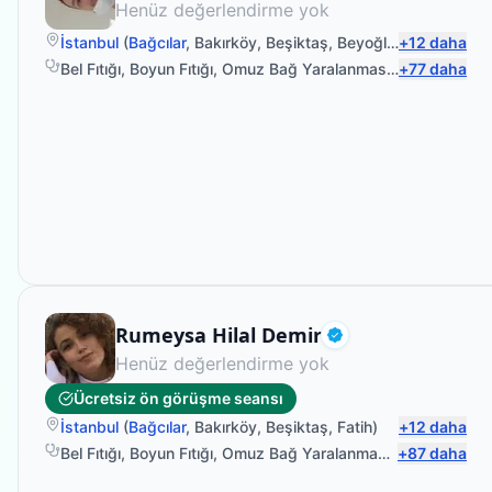
Henüz değerlendirme yok
İstanbul
(
Bağcılar
,
Bakırköy
,
Beşiktaş
,
Beyoğlu
)
+
12
daha
Bel Fıtığı
,
Boyun Fıtığı
,
Omuz Bağ Yaralanması
,
Protez Fizyo
+
77
daha
Fizyoterapist
Rumeysa Hilal Demir
Doğrulanmış
Henüz değerlendirme yok
Ücretsiz ön görüşme seansı
İstanbul
(
Bağcılar
,
Bakırköy
,
Beşiktaş
,
Fatih
)
+
12
daha
Bel Fıtığı
,
Boyun Fıtığı
,
Omuz Bağ Yaralanması
,
+
Protez Fizyo
87
daha