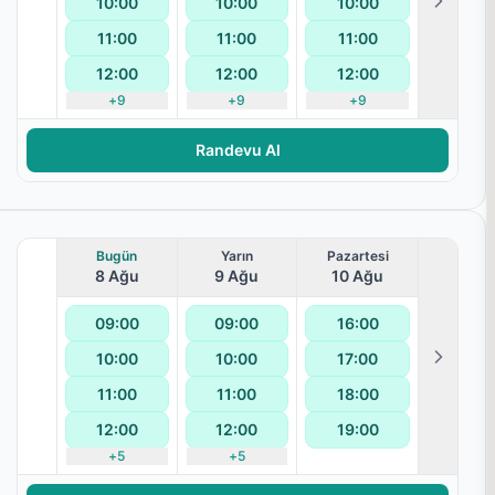
10:00
10:00
10:00
terapisi
11:00
11:00
11:00
12:00
12:00
12:00
+
9
+
9
+
9
Randevu Al
Bugün
Yarın
Pazartesi
8 Ağu
9 Ağu
10 Ağu
09:00
09:00
16:00
10:00
10:00
17:00
i
11:00
11:00
18:00
12:00
12:00
19:00
+
5
+
5