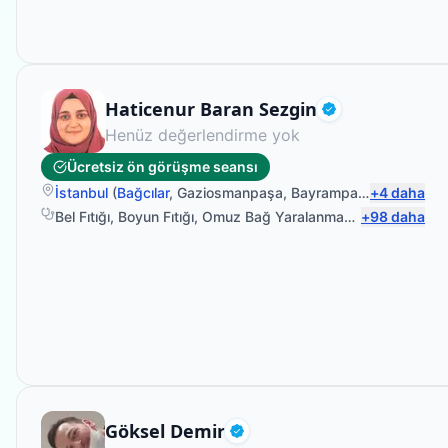
Fizyoterapist
Haticenur Baran Sezgin
Doğrulanmış
Henüz değerlendirme yok
Ücretsiz ön görüşme seansı
İstanbul
(
Bağcılar
,
Gaziosmanpaşa
,
Bayrampaşa
+
,
4
Güngören
daha
Bel Fıtığı
,
Boyun Fıtığı
,
Omuz Bağ Yaralanması
,
+
Protez Fizyo
98
daha
Fizyoterapist
Göksel Demir
Doğrulanmış