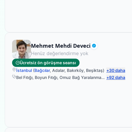
Fizyoterapist
Mehmet Mehdi Deveci
Doğrulanmış
Henüz değerlendirme yok
Ücretsiz ön görüşme seansı
İstanbul
(
Bağcılar
,
Adalar
,
Bakırköy
,
Beşiktaş
)
+
30
daha
Bel Fıtığı
,
Boyun Fıtığı
,
Omuz Bağ Yaralanması
,
+
Protez Fizyo
92
daha