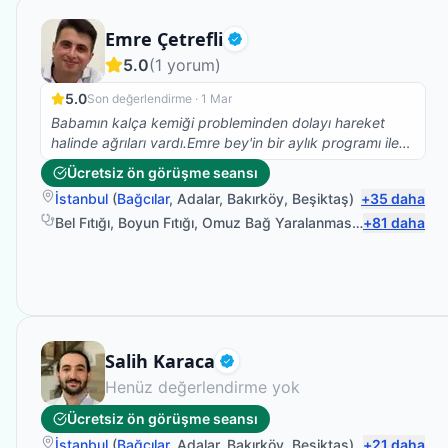
Fizyoterapist
Emre Çetrefli
Doğrulanmış
5.0
(
1
yorum)
5.0
Son değerlendirme ·
1 Mar
Babamın kalça kemiği probleminden dolayı hareket
halinde ağrıları vardı.Emre bey'in bir aylık programı ile
ağrılarda önemli ölçüde azalma ve bacak
Ücretsiz ön görüşme seansı
hareketlerinde de açı anlamında farklılıklar
İstanbul
(
Bağcılar
,
Adalar
,
Bakırköy
,
Beşiktaş
)
+
35
daha
oldu.Hastaya yaklaşımı açısından da genç yaşına
rağmen çok güzel.Teşekkürler.
Bel Fıtığı
,
Boyun Fıtığı
,
Omuz Bağ Yaralanması
,
Protez Fizyo
+
81
daha
Fizyoterapist
Salih Karaca
Doğrulanmış
Henüz değerlendirme yok
Ücretsiz ön görüşme seansı
İstanbul
(
Bağcılar
,
Adalar
,
Bakırköy
,
Beşiktaş
)
+
21
daha