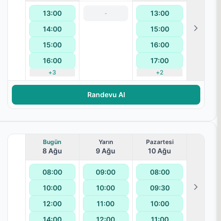
13:00
13:00
-
14:00
15:00
15:00
16:00
16:00
17:00
+
3
+
2
terapisi
Randevu Al
Bugün
Yarın
Pazartesi
8 Ağu
9 Ağu
10 Ağu
08:00
09:00
08:00
10:00
10:00
09:30
12:00
11:00
10:00
14:00
12:00
11:00