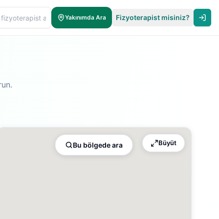
Fizyoterapist misiniz?
Yakınımda Ara
run.
Büyüt
Bu bölgede ara