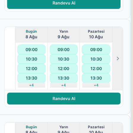
Randevu Al
Bugün
Yarın
Pazartesi
8 Ağu
9 Ağu
10 Ağu
09:00
09:00
09:00
)
10:30
10:30
10:30
terapisi
12:00
12:00
12:00
13:30
13:30
13:30
+
4
+
4
+
4
Randevu Al
Bugün
Yarın
Pazartesi
8 Ağu
9 Ağu
10 Ağu