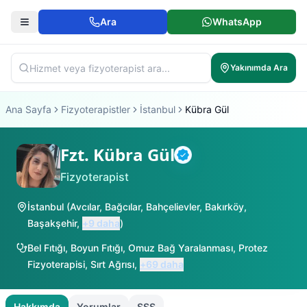
Ara
WhatsApp
Yakınımda Ara
Ana Sayfa
Fizyoterapistler
İstanbul
Kübra Gül
Fzt. Kübra Gül
Doğrulanmış
Fizyoterapist
İstanbul
(
Avcılar
,
Bağcılar
,
Bahçelievler
,
Bakırköy
,
Başakşehir
,
+
9
daha
)
Bel Fıtığı
,
Boyun Fıtığı
,
Omuz Bağ Yaralanması
,
Protez
Fizyoterapisi
,
Sırt Ağrısı
,
+
69
daha
Hakkımda
Yorumlar
SSS