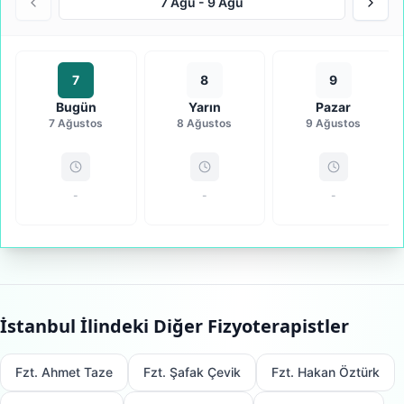
7 Ağu
-
9 Ağu
7
8
9
Bugün
Yarın
Pazar
7 Ağustos
8 Ağustos
9 Ağustos
-
-
-
İstanbul
İlindeki Diğer Fizyoterapistler
Fzt. Ahmet Taze
Fzt. Şafak Çevik
Fzt. Hakan Öztürk