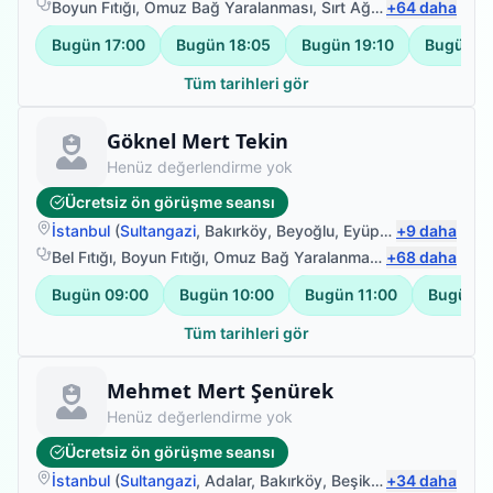
Boyun Fıtığı
,
Omuz Bağ Yaralanması
,
Sırt Ağrısı
+
,
64
Bel Ağrısı
daha
Bugün
17:00
Bugün
18:05
Bugün
19:10
Bugün
1
Tüm tarihleri gör
Fizyoterapist
Göknel Mert Tekin
Henüz değerlendirme yok
Ücretsiz ön görüşme seansı
İstanbul
(
Sultangazi
,
Bakırköy
,
Beyoğlu
,
Eyüpsultan
+
9
daha
)
Bel Fıtığı
,
Boyun Fıtığı
,
Omuz Bağ Yaralanması
,
+
Protez Fizyote
68
daha
Bugün
09:00
Bugün
10:00
Bugün
11:00
Bugün
1
Tüm tarihleri gör
Fizyoterapist
Mehmet Mert Şenürek
Henüz değerlendirme yok
Ücretsiz ön görüşme seansı
İstanbul
(
Sultangazi
,
Adalar
,
Bakırköy
,
Beşiktaş
+
)
34
daha