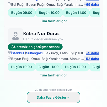
Bel Fıtığı
,
Boyun Fıtığı
,
Omuz Bağ Yaralanması
,
+
Protez Fizyote
69
daha
Bugün
09:00
Bugün
10:00
Bugün
11:00
Bugün
1
Tüm tarihleri gör
Fizyoterapist
Kübra Nur Duras
Henüz değerlendirme yok
Ücretsiz ön görüşme seansı
İstanbul
(
Sultangazi
,
Bakırköy
,
Fatih
,
Eyüpsultan
+
)
9
daha
Boyun Fıtığı
,
Omuz Bağ Yaralanması
,
Manuel Terapi
+
52
daha
,
Kinezyol
Bugün
10:00
Bugün
11:00
Bugün
12:00
Bugün
1
Tüm tarihleri gör
20
fizyoterapist gösteriliyor
Daha Fazla Göster