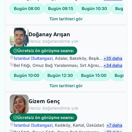
Bugün
08:00
Bugün
09:15
Bugün
10:30
Bugün
1
Tüm tarihleri gör
Fizyoterapist
Doğanay Arışan
Henüz değerlendirme yok
Ücretsiz ön görüşme seansı
İstanbul
(
Sultangazi
,
Adalar
,
Bakırköy
,
Beşiktaş
+
)
35
daha
Bel Fıtığı
,
Omuz Bağ Yaralanması
,
Sırt Ağrısı
,
Bel Ağrısı
+
34
daha
Bugün
10:00
Bugün
12:30
Bugün
15:00
Bugün
1
Tüm tarihleri gör
Fizyoterapist
Gizem Genç
Henüz değerlendirme yok
Ücretsiz ön görüşme seansı
İstanbul
(
Sultangazi
,
Kadıköy
,
Kartal
,
Üsküdar
)
+
7
daha