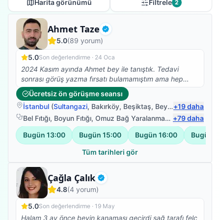
Harita görünümü
Filtrele
2
Fizyoterapist
Ahmet Taze
Doğrulanmış
5.0
(
89
yorum)
5.0
Son değerlendirme ·
24 Oca
2024 Kasım ayında Ahmet bey ile tanıştık. Tedavi
sonrası görüş yazma fırsatı bulamamıştım ama hep
aklımdaydı. Gecikme için özür dilerim :))) 83 yaşında
Ücretsiz ön görüşme seansı
orta seviyede alzheimer hastalığı olan kayınvalidemin
İstanbul
(
Sultangazi
,
Bakırköy
,
Beşiktaş
,
Beyoğlu
+
19
)
daha
kolları bir tabağı dahi kaldıramayacak kadar güçsüz
durumdaydı ve özellikle sağ omzunda yoğun ağrıları
Bel Fıtığı
,
Boyun Fıtığı
,
Omuz Bağ Yaralanması
,
+
Protez Fizyote
79
daha
vardı. Kollarını hiçbir şekilde yukarı kaldıramıyordu.
Bugün
13:00
Bugün
15:00
Bugün
16:00
Bugün
1
Daha önce gittiğimiz doktorlar kaslarında yırtıklar
olduğunu söylemişti. Farklı sıkıntılar da olduğu ve yaşı
Tüm tarihleri gör
sebebiyle ameliyat olmasının uygun olmadığını, kollarını
zorlamamasını ve hatta yukarı kaldırmaması gerektiğini
Fizyoterapist
Çağla Çalık
söylemişlerdi. Ahmet bey ile yaklaşık 1-1,5 aylık çalışma
Doğrulanmış
sonunda kollarını en üst seviyeye kadar kaldırabilir,
4.8
(
4
yorum)
yemeğini rahatça yiyebilir, kendi kendine banyo
5.0
yapabilir hale geldi. Ahmet bey, kayınvadelimin
Son değerlendirme ·
19 May
alzheimer hastası olması sebebiyle her hareketi ilk kez
Halam 3 ay önce beyin kanaması geçirdi sağ tarafı felç