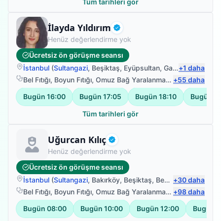
Tüm tarihleri gör
Fizyoterapist
İlayda Yıldırım
Doğrulanmış
Henüz değerlendirme yok
Ücretsiz ön görüşme seansı
İstanbul
(
Sultangazi
,
Beşiktaş
,
Eyüpsultan
,
Gaziosmanpaşa
+
1
daha
)
Bel Fıtığı
,
Boyun Fıtığı
,
Omuz Bağ Yaralanması
,
+
Protez Fizyote
55
daha
Bugün
16:00
Bugün
17:05
Bugün
18:10
Bugün
1
Tüm tarihleri gör
Fizyoterapist
Uğurcan Kılıç
Doğrulanmış
Henüz değerlendirme yok
Ücretsiz ön görüşme seansı
İstanbul
(
Sultangazi
,
Bakırköy
,
Beşiktaş
,
Beykoz
+
30
)
daha
Bel Fıtığı
,
Boyun Fıtığı
,
Omuz Bağ Yaralanması
,
+
Protez Fizyote
98
daha
Bugün
08:00
Bugün
10:00
Bugün
12:00
Bugün
1