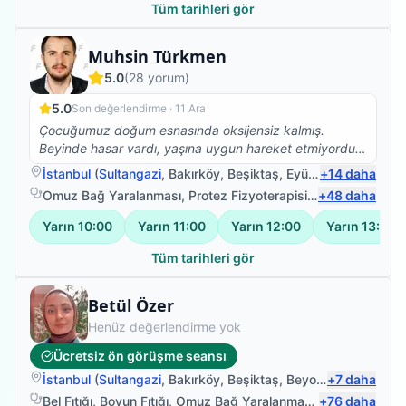
Tüm tarihleri gör
Fizyoterapist
Muhsin Türkmen
5.0
(
28
yorum)
5.0
Son değerlendirme ·
11 Ara
Çocuğumuz doğum esnasında oksijensiz kalmış.
Beyinde hasar vardı, yaşına uygun hareket etmiyordu,
gelişim geriliği vardı. Muhsin beyle tanıştık. Çocuğuma
İstanbul
(
Sultangazi
,
Bakırköy
,
Beşiktaş
,
Eyüpsultan
+
14
daha
)
fizik tedavini yapmaya başladı. Çok ilgili, çok titiz, çok
Omuz Bağ Yaralanması
,
Protez Fizyoterapisi
,
Kinezyolojik B
+
48
daha
düzgün bir hoca. İşini çok iyi yapan birisi. Hep
sorularımızı cevapladı, her şeye yardımcı olmaya çalıştı.
Yarın
10:00
Yarın
11:00
Yarın
12:00
Yarın
13:00
En iyi hocalara yönlendirdi çocuğun sorunlarıyla ilgili.
Biz çok razıyız. Allah'ta razı olsun sizden. Herkese
Tüm tarihleri gör
tavsiye ediyoruz.
Fizyoterapist
Betül Özer
Henüz değerlendirme yok
Ücretsiz ön görüşme seansı
İstanbul
(
Sultangazi
,
Bakırköy
,
Beşiktaş
,
Beyoğlu
+
)
7
daha
Bel Fıtığı
,
Boyun Fıtığı
,
Omuz Bağ Yaralanması
,
+
Protez Fizyote
76
daha