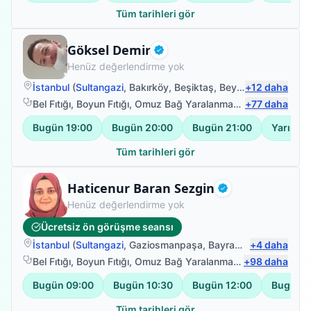
Tüm tarihleri gör
Fizyoterapist
Göksel Demir
Doğrulanmış
Henüz değerlendirme yok
İstanbul
(
Sultangazi
,
Bakırköy
,
Beşiktaş
,
Beyoğlu
+
12
)
daha
Bel Fıtığı
,
Boyun Fıtığı
,
Omuz Bağ Yaralanması
,
+
Protez Fizyote
77
daha
Bugün
19:00
Bugün
20:00
Bugün
21:00
Yarın
19
Tüm tarihleri gör
Fizyoterapist
Haticenur Baran Sezgin
Doğrulanmış
Henüz değerlendirme yok
Ücretsiz ön görüşme seansı
İstanbul
(
Sultangazi
,
Gaziosmanpaşa
,
Bayrampaşa
+
4
daha
,
Bağcılar
Bel Fıtığı
,
Boyun Fıtığı
,
Omuz Bağ Yaralanması
,
+
Protez Fizyote
98
daha
Bugün
09:00
Bugün
10:30
Bugün
12:00
Bugün
1
Tüm tarihleri gör