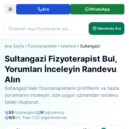
Ara
WhatsApp
Yakınımda Ara
Ana Sayfa
Fizyoterapistler
İstanbul
Sultangazi
Sultangazi Fizyoterapist Bul,
Yorumları İnceleyin Randevu
Alın
Sultangazi'deki fizyoterapistlerin profillerini ve hasta
yorumlarını inceleyin; size uygun uzmandan randevu
talebi oluşturun.
53
9
Fizyoterapist
Doğrulanmış
5
/5
Ort. Puan (
122
değerlendirme)