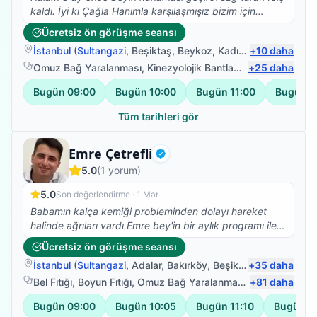
yapıyormuş gibi her seferinde sabırla, anlayışla ve güler
kaldı. İyi ki Çağla Hanımla karşılaşmışız bizim için
yüzüyle seansları tamamladı. Her seansta kollarına
büyük bir şanstı evde fizik tedavi hizmeti aldık ve
Ücretsiz ön görüşme seansı
tedavi uygularken bir yandan da hoş sohbetiyle
halam şuanda desteksiz şekilde yürüyor ve elini
İstanbul
(
Sultangazi
,
Beşiktaş
,
Beykoz
,
Kadıköy
+
)
10
daha
kayınvalidemin ruhuna da iyi geldi. Tedavi bittiğinden
kullanmaya başladı hala tedavimiz devam ediyor.
beri kayınvalidemin Ahmet beyi anmadığı, kendisine
Detaylı ve özverili çalışmasından dolayı kendisine çok
Omuz Bağ Yaralanması
,
Kinezyolojik Bantlama
,
+
Felç (İnme) Fi
25
daha
dua etmediği 1 günü geçmiyor. Ahmet bey, hem
teşekkür ederim. Bizim için her zaman umut oldu.
Bugün
09:00
Bugün
10:00
Bugün
11:00
Bugün
1
mesleki hem kişilik olarak herkese tavsiye ettiğim nadir
kişilerden biri. Çok teşekkür ederiz, yolunuz açık olsun.
Tüm tarihleri gör
Fizyoterapist
Emre Çetrefli
Doğrulanmış
5.0
(
1
yorum)
5.0
Son değerlendirme ·
1 Mar
Babamın kalça kemiği probleminden dolayı hareket
halinde ağrıları vardı.Emre bey'in bir aylık programı ile
ağrılarda önemli ölçüde azalma ve bacak
Ücretsiz ön görüşme seansı
hareketlerinde de açı anlamında farklılıklar
İstanbul
(
Sultangazi
,
Adalar
,
Bakırköy
,
Beşiktaş
+
)
35
daha
oldu.Hastaya yaklaşımı açısından da genç yaşına
rağmen çok güzel.Teşekkürler.
Bel Fıtığı
,
Boyun Fıtığı
,
Omuz Bağ Yaralanması
,
+
Protez Fizyote
81
daha
Bugün
09:00
Bugün
10:05
Bugün
11:10
Bugün
1