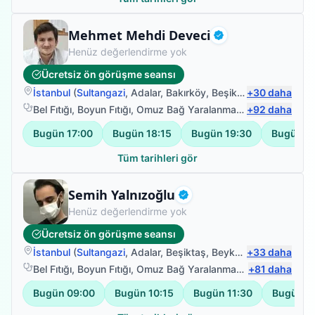
Fizyoterapist
Mehmet Mehdi Deveci
Doğrulanmış
Henüz değerlendirme yok
Ücretsiz ön görüşme seansı
İstanbul
(
Sultangazi
,
Adalar
,
Bakırköy
,
Beşiktaş
+
)
30
daha
Bel Fıtığı
,
Boyun Fıtığı
,
Omuz Bağ Yaralanması
,
+
Protez Fizyote
92
daha
Bugün
17:00
Bugün
18:15
Bugün
19:30
Bugün
2
Tüm tarihleri gör
Fizyoterapist
Semih Yalnızoğlu
Doğrulanmış
Henüz değerlendirme yok
Ücretsiz ön görüşme seansı
İstanbul
(
Sultangazi
,
Adalar
,
Beşiktaş
,
Beykoz
)
+
33
daha
Bel Fıtığı
,
Boyun Fıtığı
,
Omuz Bağ Yaralanması
,
+
Protez Fizyote
81
daha
Bugün
09:00
Bugün
10:15
Bugün
11:30
Bugün
1