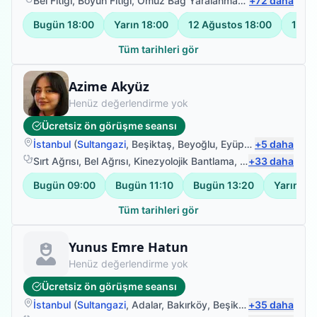
Bel Fıtığı
,
Boyun Fıtığı
,
Omuz Bağ Yaralanması
,
+
Protez Fizyote
72
daha
Bugün
18:00
Yarın
18:00
12 Ağustos
18:00
13 A
Tüm tarihleri gör
Fizyoterapist
Azime Akyüz
Henüz değerlendirme yok
Ücretsiz ön görüşme seansı
İstanbul
(
Sultangazi
,
Beşiktaş
,
Beyoğlu
,
Eyüpsultan
+
5
daha
)
Sırt Ağrısı
,
Bel Ağrısı
,
Kinezyolojik Bantlama
,
El Fizyoterapisi
+
33
daha
Bugün
09:00
Bugün
11:10
Bugün
13:20
Yarın
09
Tüm tarihleri gör
Fizyoterapist
Yunus Emre Hatun
Henüz değerlendirme yok
Ücretsiz ön görüşme seansı
İstanbul
(
Sultangazi
,
Adalar
,
Bakırköy
,
Beşiktaş
+
)
35
daha