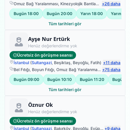
Omuz Bağ Yaralanması
,
Kinezyolojik Bantlama
,
+
Felç (İnme) Fi
26
daha
Bugün
18:00
Bugün
20:00
Yarın
18:00
Yarın
20:
Tüm tarihleri gör
Fizyoterapist
Ayşe Nur Ertürk
Henüz değerlendirme yok
Ücretsiz ön görüşme seansı
İstanbul
(
Sultangazi
,
Beşiktaş
,
Beyoğlu
,
Fatih
)
+
11
daha
Bel Fıtığı
,
Boyun Fıtığı
,
Omuz Bağ Yaralanması
,
+
Sırt Ağrısı
75
daha
Bugün
09:00
Bugün
10:10
Bugün
11:20
Bugün
1
Tüm tarihleri gör
Fizyoterapist
Öznur Ok
Henüz değerlendirme yok
Ücretsiz ön görüşme seansı
İstanbul
(
Sultangazi
,
Bakırköy
,
Beyoğlu
,
Eyüpsultan
+
9
daha
)