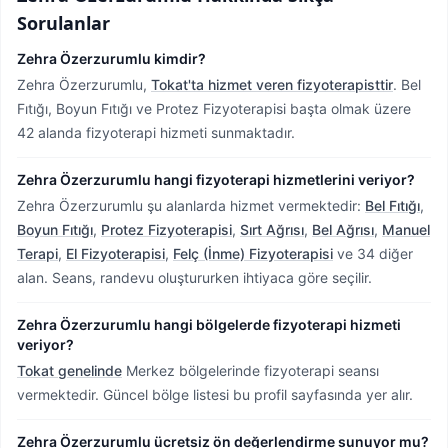
Sorulanlar
Zehra Özerzurumlu kimdir?
Zehra Özerzurumlu,
Tokat'ta hizmet veren fizyoterapisttir
.
Bel
Fıtığı, Boyun Fıtığı ve Protez Fizyoterapisi başta olmak üzere
42 alanda fizyoterapi hizmeti sunmaktadır.
Zehra Özerzurumlu hangi fizyoterapi hizmetlerini veriyor?
Zehra Özerzurumlu şu alanlarda hizmet vermektedir:
Bel Fıtığı
,
Boyun Fıtığı
,
Protez Fizyoterapisi
,
Sırt Ağrısı
,
Bel Ağrısı
,
Manuel
Terapi
,
El Fizyoterapisi
,
Felç (İnme) Fizyoterapisi
ve 34 diğer
alan. Seans, randevu oluştururken ihtiyaca göre seçilir.
Zehra Özerzurumlu hangi bölgelerde fizyoterapi hizmeti
veriyor?
Tokat genelinde
Merkez bölgelerinde fizyoterapi seansı
vermektedir.
Güncel bölge listesi bu profil sayfasında yer alır.
Zehra Özerzurumlu ücretsiz ön değerlendirme sunuyor mu?