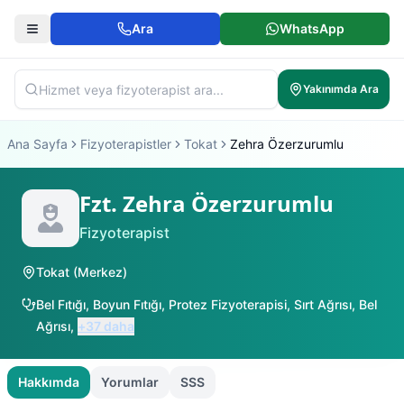
Ara
WhatsApp
Yakınımda Ara
Ana Sayfa
Fizyoterapistler
Tokat
Zehra Özerzurumlu
Fzt. Zehra Özerzurumlu
Fizyoterapist
Tokat
(
Merkez
)
Bel Fıtığı
,
Boyun Fıtığı
,
Protez Fizyoterapisi
,
Sırt Ağrısı
,
Bel
Ağrısı
,
+
37
daha
Hakkımda
Yorumlar
SSS