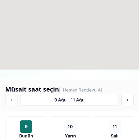
Müsait saat seçin
| Hemen Randevu Al
9 Ağu
-
11 Ağu
9
10
11
Bugün
Yarın
Salı