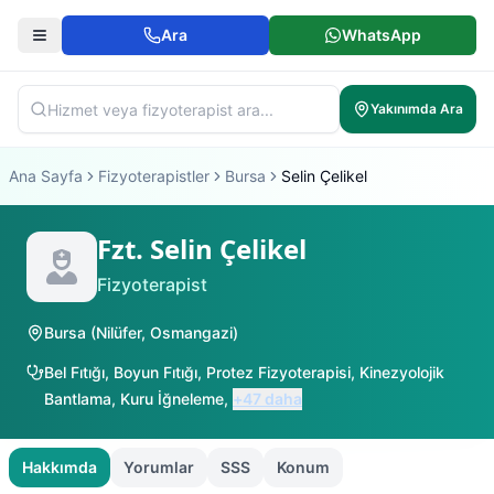
Ara
WhatsApp
Yakınımda Ara
Ana Sayfa
Fizyoterapistler
Bursa
Selin Çelikel
Fzt. Selin Çelikel
Fizyoterapist
Bursa
(
Nilüfer
,
Osmangazi
)
Bel Fıtığı
,
Boyun Fıtığı
,
Protez Fizyoterapisi
,
Kinezyolojik
Bantlama
,
Kuru İğneleme
,
+
47
daha
Hakkımda
Yorumlar
SSS
Konum