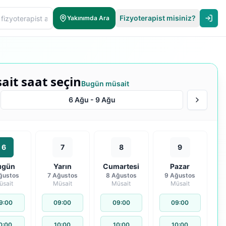
Fizyoterapist misiniz?
Yakınımda Ara
ait saat seçin
Bugün müsait
6 Ağu
-
9 Ağu
6
7
8
9
ugün
Yarın
Cumartesi
Pazar
ğustos
7 Ağustos
8 Ağustos
9 Ağustos
üsait
Müsait
Müsait
Müsait
9:00
09:00
09:00
09:00
0:00
10:00
10:00
10:00