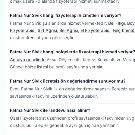
olmak üzere 70 alanda fizyoterapi hizmeti sunmaktadır.
Fatma Nur Sivik hangi fizyoterapi hizmetlerini veriyor?
Fatma Nur Sivik şu alanlarda hizmet vermektedir:
Bel Fıtığı
,
Boyu
Fizyoterapisi
,
Sırt Ağrısı
,
Bel Ağrısı
,
El Fizyoterapisi
,
Felç (İnme)
oluştururken ihtiyaca göre seçilir.
Fatma Nur Sivik hangi bölgelerde fizyoterapi hizmeti veriyor
Antalya genelinde
Aksu, Döşemealtı, Kepez, Konyaaltı ve Muratp
Güncel bölge listesi bu profil sayfasında yer alır.
Fatma Nur Sivik ücretsiz ön değerlendirme sunuyor mu?
Evet. Fatma Nur Sivik ilk ön değerlendirme seansını ücretsiz s
sayfasındaki takvim üzerinden oluşturulabilir.
Fatma Nur Sivik ile randevu nasıl alınır?
Özel Fizyoterapist üzerinden profil sayfasındaki takvimden uygu
oluşturulur. Talepler genellikle aynı gün içinde yanıtlanır.