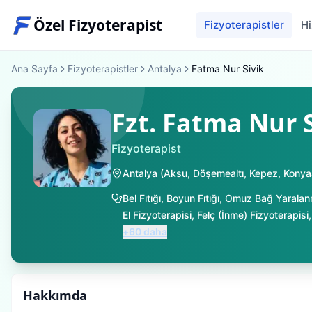
Özel Fizyoterapist
Fizyoterapistler
Hi
Ana Sayfa
Fizyoterapistler
Antalya
Fatma Nur Sivik
Fzt. Fatma Nur S
Fizyoterapist
Antalya
(
Aksu
,
Döşemealtı
,
Kepez
,
Konyaa
Bel Fıtığı
,
Boyun Fıtığı
,
Omuz Bağ Yaralan
El Fizyoterapisi
,
Felç (İnme) Fizyoterapisi
+
60
daha
Hakkımda