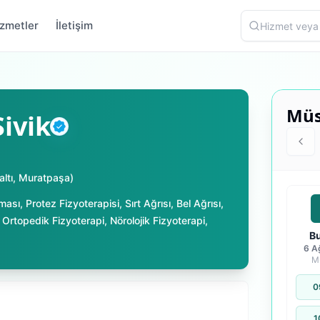
zmetler
İletişim
Müs
ivik
Doğrulanmış
ltı
,
Muratpaşa
)
ması
,
Protez Fizyoterapisi
,
Sırt Ağrısı
,
Bel Ağrısı
,
,
Ortopedik Fizyoterapi
,
Nörolojik Fizyoterapi
,
B
6 A
M
0
1