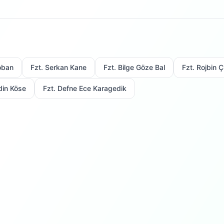
oban
Fzt. Serkan Kane
Fzt. Bilge Göze Bal
Fzt. Rojbin Çi
din Köse
Fzt. Defne Ece Karagedik