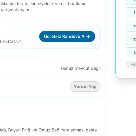
anüel terapi, kinezyolojik ve rijit bantlama
e çalışmaktayım.
1
1
Ücretsiz Randevu Al
1
z oluşturulur.
1
+8
Henüz mevcut değil
Yorum Yap
tığı, Boyun Fıtığı ve Omuz Bağ Yaralanması başta