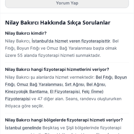
Yorum Yap
Nilay Bakırcı
Hakkında Sıkça Sorulanlar
Nilay Bakırcı kimdir?
Nilay Bakırcı,
İstanbul'da hizmet veren fizyoterapisttir
.
Bel
Fıtığı, Boyun Fıtığı ve Omuz Bağ Yaralanması başta olmak
üzere 55 alanda fizyoterapi hizmeti sunmaktadır.
Nilay Bakırcı hangi fizyoterapi hizmetlerini veriyor?
Nilay Bakırcı şu alanlarda hizmet vermektedir:
Bel Fıtığı
,
Boyun
Fıtığı
,
Omuz Bağ Yaralanması
,
Sırt Ağrısı
,
Bel Ağrısı
,
Kinezyolojik Bantlama
,
El Fizyoterapisi
,
Felç (İnme)
Fizyoterapisi
ve 47 diğer alan. Seans, randevu oluştururken
ihtiyaca göre seçilir.
Nilay Bakırcı hangi bölgelerde fizyoterapi hizmeti veriyor?
İstanbul genelinde
Beşiktaş ve Şişli bölgelerinde fizyoterapi