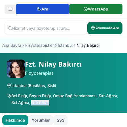
Ara
WhatsApp
Yakınımda Ara
Ana Sayfa
Fizyoterapistler
İstanbul
Nilay Bakırcı
Fzt. Nilay Bakırcı
Fizyoterapist
İstanbul
(
Beşiktaş
,
Şişli
)
Bel Fıtığı
,
Boyun Fıtığı
,
Omuz Bağ Yaralanması
,
Sırt Ağrısı
,
Bel Ağrısı
,
+
50
daha
Hakkımda
Yorumlar
SSS