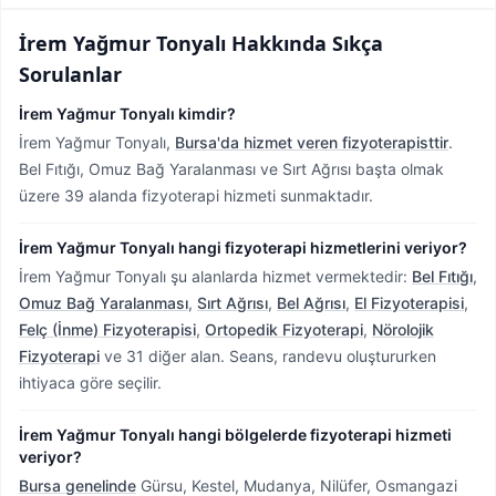
İrem Yağmur Tonyalı
Hakkında Sıkça
Sorulanlar
İrem Yağmur Tonyalı kimdir?
İrem Yağmur Tonyalı,
Bursa'da hizmet veren fizyoterapisttir
.
Bel Fıtığı, Omuz Bağ Yaralanması ve Sırt Ağrısı başta olmak
üzere 39 alanda fizyoterapi hizmeti sunmaktadır.
İrem Yağmur Tonyalı hangi fizyoterapi hizmetlerini veriyor?
İrem Yağmur Tonyalı şu alanlarda hizmet vermektedir:
Bel Fıtığı
,
Omuz Bağ Yaralanması
,
Sırt Ağrısı
,
Bel Ağrısı
,
El Fizyoterapisi
,
Felç (İnme) Fizyoterapisi
,
Ortopedik Fizyoterapi
,
Nörolojik
Fizyoterapi
ve 31 diğer alan. Seans, randevu oluştururken
ihtiyaca göre seçilir.
İrem Yağmur Tonyalı hangi bölgelerde fizyoterapi hizmeti
veriyor?
Bursa genelinde
Gürsu, Kestel, Mudanya, Nilüfer, Osmangazi