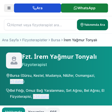
Ara
WhatsApp
Yakınımda Ara
Ana Sayfa
Fizyoterapistler
Bursa
İrem Yağmur Tonyalı
Fzt. İrem Yağmur Tonyalı
Fizyoterapist
Bursa
(
Gürsu
,
Kestel
,
Mudanya
,
Nilüfer
,
Osmangazi
,
+
1
daha
)
Bel Fıtığı
,
Omuz Bağ Yaralanması
,
Sırt Ağrısı
,
Bel Ağrısı
,
El
Fizyoterapisi
,
+
34
daha
Hakkımda
Yorumlar
SSS