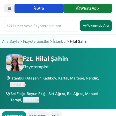
Ara
WhatsApp
Yakınımda Ara
Ana Sayfa
Fizyoterapistler
İstanbul
Hilal Şahin
Fzt. Hilal Şahin
Fizyoterapist
İstanbul
(
Ataşehir
,
Kadıköy
,
Kartal
,
Maltepe
,
Pendik
,
+
4
daha
)
Bel Fıtığı
,
Boyun Fıtığı
,
Sırt Ağrısı
,
Bel Ağrısı
,
Manuel
Terapi
,
+
51
daha
Hakkımda
Yorumlar
SSS