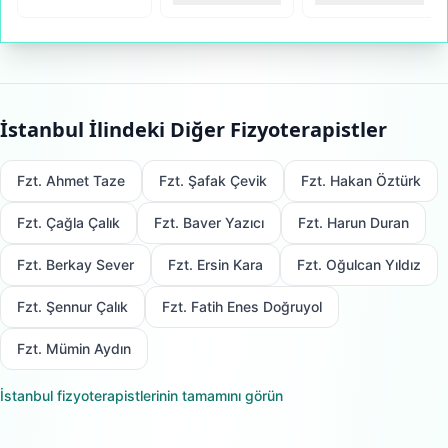
İstanbul
İlindeki Diğer Fizyoterapistler
Fzt. Ahmet Taze
Fzt. Şafak Çevik
Fzt. Hakan Öztürk
Fzt. Çağla Çalık
Fzt. Baver Yazıcı
Fzt. Harun Duran
Fzt. Berkay Sever
Fzt. Ersin Kara
Fzt. Oğulcan Yıldız
Fzt. Şennur Çalık
Fzt. Fatih Enes Doğruyol
Fzt. Mümin Aydın
İstanbul
fizyoterapistlerinin tamamını görün