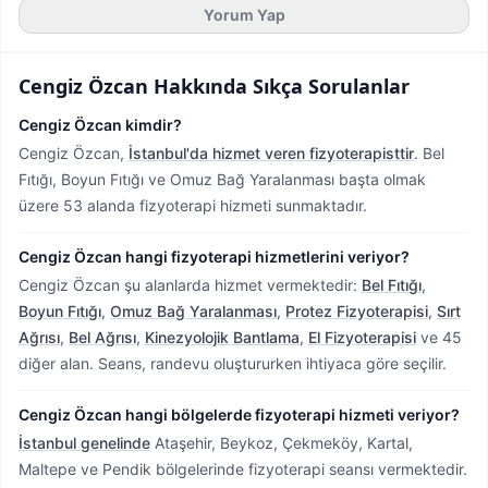
Yorum Yap
Cengiz Özcan
Hakkında Sıkça Sorulanlar
Cengiz Özcan kimdir?
Cengiz Özcan,
İstanbul'da hizmet veren fizyoterapisttir
.
Bel
Fıtığı, Boyun Fıtığı ve Omuz Bağ Yaralanması başta olmak
üzere 53 alanda fizyoterapi hizmeti sunmaktadır.
Cengiz Özcan hangi fizyoterapi hizmetlerini veriyor?
Cengiz Özcan şu alanlarda hizmet vermektedir:
Bel Fıtığı
,
Boyun Fıtığı
,
Omuz Bağ Yaralanması
,
Protez Fizyoterapisi
,
Sırt
Ağrısı
,
Bel Ağrısı
,
Kinezyolojik Bantlama
,
El Fizyoterapisi
ve 45
diğer alan. Seans, randevu oluştururken ihtiyaca göre seçilir.
Cengiz Özcan hangi bölgelerde fizyoterapi hizmeti veriyor?
İstanbul genelinde
Ataşehir, Beykoz, Çekmeköy, Kartal,
Maltepe ve Pendik bölgelerinde fizyoterapi seansı vermektedir.