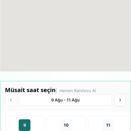
Müsait saat seçin
| Hemen Randevu Al
9 Ağu
-
11 Ağu
9
10
11