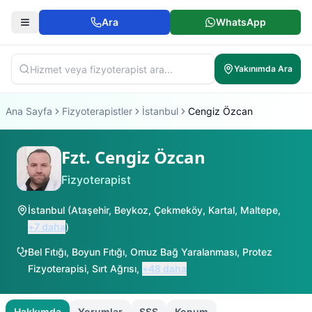
Ara
WhatsApp
Yakınımda Ara
Ana Sayfa
Fizyoterapistler
İstanbul
Cengiz Özcan
Fzt. Cengiz Özcan
Fizyoterapist
İstanbul
(
Ataşehir
,
Beykoz
,
Çekmeköy
,
Kartal
,
Maltepe
,
+
7
daha
)
Bel Fıtığı
,
Boyun Fıtığı
,
Omuz Bağ Yaralanması
,
Protez
Fizyoterapisi
,
Sırt Ağrısı
,
+
48
daha
Hakkımda
Yorumlar
SSS
Konum